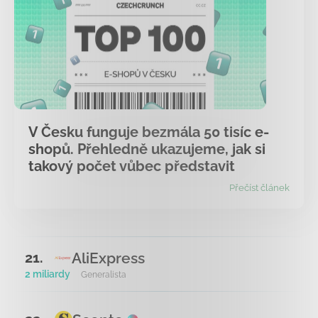
V Česku funguje bezmála 50 tisíc e-
shopů. Přehledně ukazujeme, jak si
takový počet vůbec představit
Přečíst článek
AliExpress
21.
2 miliardy
Generalista