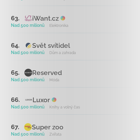
iWant.cz
63.
Nad 500 milionů
Elektronika
Svět svítidel
64.
Nad 500 milionů
Dům a zahrada
Reserved
65.
Nad 500 milionů
Móda
Luxor
66.
Nad 500 milionů
Knihy a volný čas
Super zoo
67.
Nad 500 milionů
Zvířata