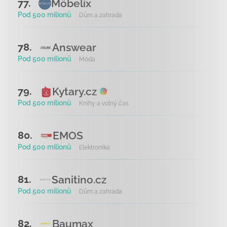
Möbelix
77.
Pod 500 milionů
Dům a zahrada
Answear
78.
Pod 500 milionů
Móda
Kytary.cz
79.
Pod 500 milionů
Knihy a volný čas
EMOS
80.
Pod 500 milionů
Elektronika
Sanitino.cz
81.
Pod 500 milionů
Dům a zahrada
Baumax
82.