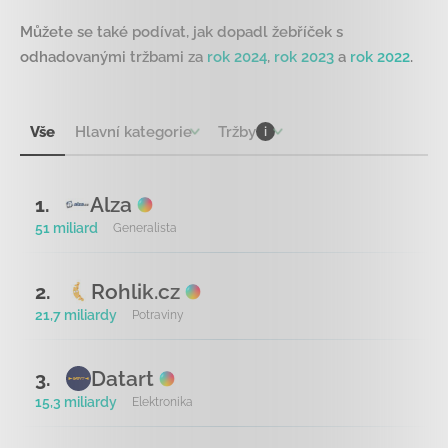
Můžete se také podívat, jak dopadl žebříček s
odhadovanými tržbami za
rok 2024
,
rok 2023
a
rok 2022
.
Vše
Hlavní kategorie
Tržby
i
Alza
1.
51 miliard
Generalista
Rohlik.cz
2.
21,7 miliardy
Potraviny
Datart
3.
15,3 miliardy
Elektronika