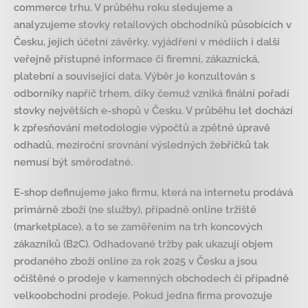
commerce trhu. V průběhu roku sledujeme a
analyzujeme stovky retailových obchodníků působících v
Česku, jejich účetní závěrky, vyjádření v médiích i další
veřejně přístupné informace či firemní, zákaznická,
platební a související data. Výběr je konzultován s
odborníky napříč trhem, díky čemuž vzniká finální pořadí
stovky největších e-shopů v Česku. V průběhu let dochází
k zpřesňování metodologie výpočtů a zpětné úpravě
odhadů, meziroční srovnání výsledných žebříčků tak
nemusí být směrodatné.
E-shop definujeme jako firmu, která na internetu prodává
primárně zboží (ne služby), případně online tržiště
(marketplace), a to se zaměřením na trh koncových
zákazníků (B2C). Odhadované tržby pak ukazují objem
prodaného zboží online za rok 2025 v Česku a jsou
očištěné o prodeje v kamenných obchodech či případně
velkoobchodní prodeje. Pokud jedna firma provozuje