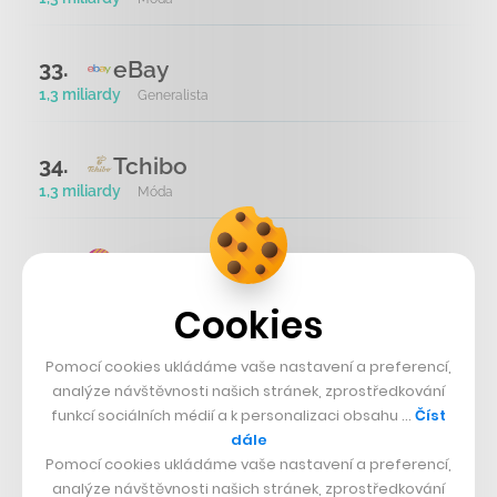
eBay
33.
1,3 miliardy
Generalista
Tchibo
34.
1,3 miliardy
Móda
hornbach
35.
1 miliarda
Dům a zahrada
Cookies
H&M
36.
Pomocí cookies ukládáme vaše nastavení a preferencí,
1 miliarda
Móda
analýze návštěvnosti našich stránek, zprostředkování
funkcí sociálních médií a k personalizaci obsahu …
Číst
dále
Pomocí cookies ukládáme vaše nastavení a preferencí,
nad 500 mil. Kč
analýze návštěvnosti našich stránek, zprostředkování