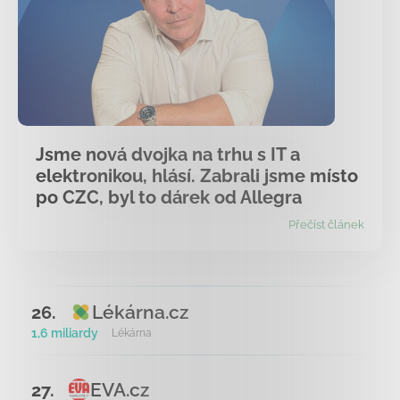
Jsme nová dvojka na trhu s IT a
elektronikou, hlásí. Zabrali jsme místo
po CZC, byl to dárek od Allegra
Přečíst článek
Lékárna.cz
26.
1,6 miliardy
Lékárna
EVA.cz
27.