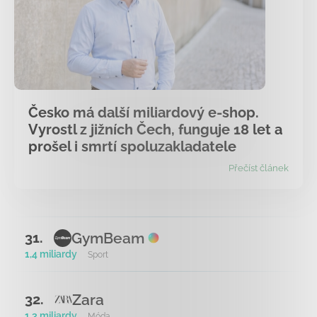
Česko má další miliardový e-shop.
Vyrostl z jižních Čech, funguje 18 let a
prošel i smrtí spoluzakladatele
Přečíst článek
GymBeam
31.
1,4 miliardy
Sport
Zara
32.
1,3 miliardy
Móda