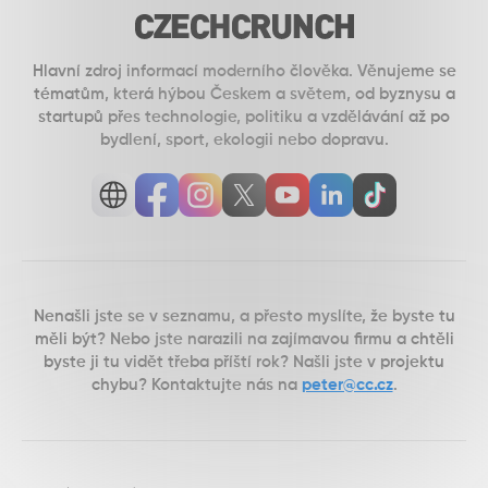
Hlavní zdroj informací moderního člověka. Věnujeme se
tématům, která hýbou Českem a světem, od byznysu a
startupů přes technologie, politiku a vzdělávání až po
bydlení, sport, ekologii nebo dopravu.
Otevřít
Otevřít
Otevřít
Otevřít
Otevřít
Otevřít
Otevřít
web
Facebook
Instagram
Twitter
Youtube
Linkedin
TikTok
Nenašli jste se v seznamu, a přesto myslíte, že byste tu
měli být? Nebo jste narazili na zajímavou firmu a chtěli
byste ji tu vidět třeba příští rok? Našli jste v projektu
chybu? Kontaktujte nás na
peter@cc.cz
.