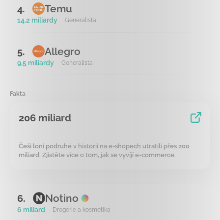
Temu
4.
14,2 miliardy
Generalista
Allegro
5.
9,5 miliardy
Generalista
Fakta
206 miliard
Češi loni podruhé v historii na e-shopech utratili přes 200
miliard. Zjistěte více o tom, jak se vyvíjí e-commerce.
Notino
6.
6 miliard
Drogerie a kosmetika