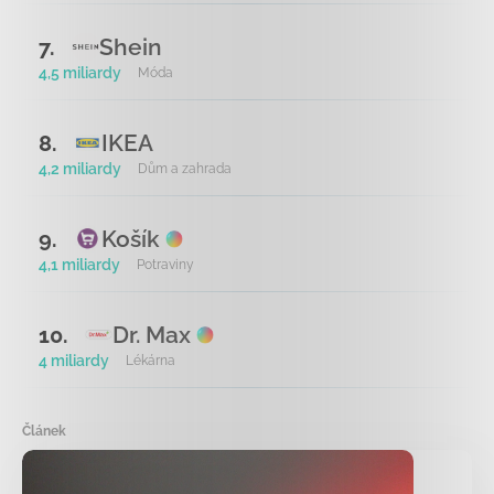
Shein
7.
4,5 miliardy
Móda
IKEA
8.
4,2 miliardy
Dům a zahrada
Košík
9.
4,1 miliardy
Potraviny
Dr. Max
10.
4 miliardy
Lékárna
Článek