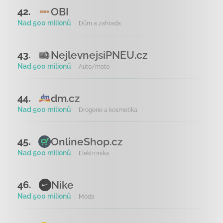
OBI
42.
Nad 500 milionů
Dům a zahrada
NejlevnejsiPNEU.cz
43.
Nad 500 milionů
Auto/moto
dm.cz
44.
Nad 500 milionů
Drogerie a kosmetika
OnlineShop.cz
45.
Nad 500 milionů
Elektronika
Nike
46.
Nad 500 milionů
Móda