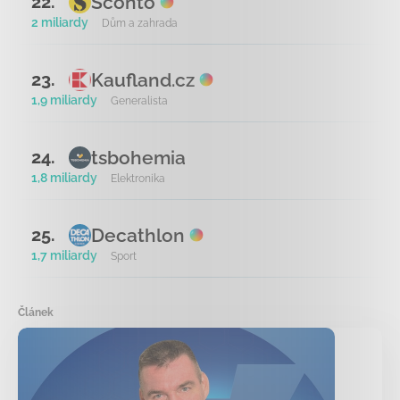
Sconto
22.
2 miliardy
Dům a zahrada
Kaufland.cz
23.
1,9 miliardy
Generalista
tsbohemia
24.
1,8 miliardy
Elektronika
Decathlon
25.
1,7 miliardy
Sport
Článek