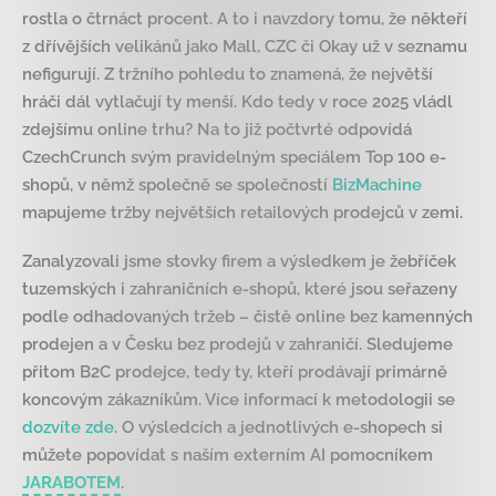
rostla o čtrnáct procent. A to i navzdory tomu, že někteří
z dřívějších velikánů jako Mall, CZC či Okay už v seznamu
nefigurují. Z tržního pohledu to znamená, že největší
hráči dál vytlačují ty menší. Kdo tedy v roce 2025 vládl
zdejšímu online trhu? Na to již počtvrté odpovídá
CzechCrunch svým pravidelným speciálem Top 100 e-
shopů, v němž společně se společností
BizMachine
mapujeme tržby největších retailových prodejců v zemi.
Zanalyzovali jsme stovky firem a výsledkem je žebříček
tuzemských i zahraničních e-shopů, které jsou seřazeny
podle odhadovaných tržeb – čistě online bez kamenných
prodejen a v Česku bez prodejů v zahraničí. Sledujeme
přitom B2C prodejce, tedy ty, kteří prodávají primárně
koncovým zákazníkům. Více informací k metodologii se
dozvíte zde
. O výsledcích a jednotlivých e-shopech si
můžete popovídat s naším externím AI pomocníkem
JARABOTEM
.