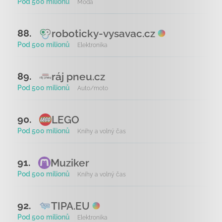
Pod 500 milionů
Móda
roboticky-vysavac.cz
88.
Pod 500 milionů
Elektronika
ráj pneu.cz
89.
Pod 500 milionů
Auto/moto
LEGO
90.
Pod 500 milionů
Knihy a volný čas
Muziker
91.
Pod 500 milionů
Knihy a volný čas
TIPA.EU
92.
Pod 500 milionů
Elektronika