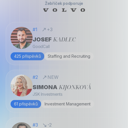
Žebříček podporuje
#1
+3
KADLEC
JOSEF
GoodCall
425 příspěvků
Staffing and Recruiting
#2
NEW
KIJONKOVÁ
SIMONA
JSK Investments
61 příspěvků
Investment Management
#3
-2