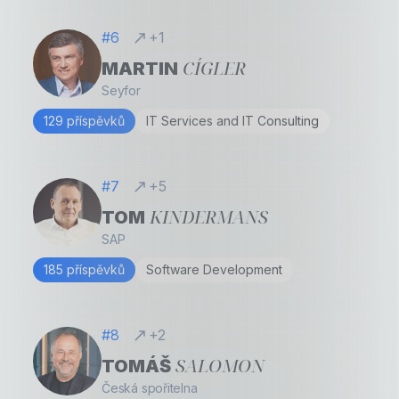
#6
+1
CÍGLER
MARTIN
Seyfor
129 příspěvků
IT Services and IT Consulting
#7
+5
KINDERMANS
TOM
SAP
185 příspěvků
Software Development
#8
+2
SALOMON
TOMÁŠ
Česká spořitelna