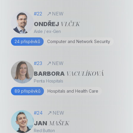
#22
NEW
VLČEK
ONDŘEJ
Aisle / ex-Gen
24 příspěvků
Computer and Network Security
#23
NEW
VACULÍKOVÁ
BARBORA
Penta Hospitals
89 příspěvků
Hospitals and Health Care
#24
NEW
MAŠEK
JAN
Red Button