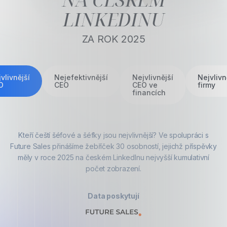
LINKEDINU
ZA ROK 2025
vlivnější
Nejefektivnější
Nejvlivnější
Nejvlivn
O
CEO
CEO ve
firmy
financích
Kteří čeští šéfové a šéfky jsou nejvlivnější? Ve spolupráci s
Future Sales přinášíme žebříček 30 osobností, jejichž příspěvky
měly v roce 2025 na českém LinkedInu nejvyšší kumulativní
počet zobrazení.
Data poskytují