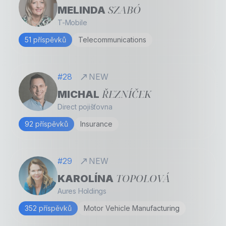
SZABÓ
MELINDA
T-Mobile
51 příspěvků
Telecommunications
#28
NEW
ŘEZNÍČEK
MICHAL
Direct pojišťovna
92 příspěvků
Insurance
#29
NEW
TOPOLOVÁ
KAROLÍNA
Aures Holdings
352 příspěvků
Motor Vehicle Manufacturing