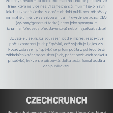
že daný uživatel musí podle informací na LinkedIn pracovat ve
firmě, která má více než 51 zaměstnanců, musí mít jako hlavní
lokalitu zvolené Česko, v daném období publikovat příspěvky
minimálně tři měsíce za sebou a musí mít uvedenou pozici CEO
(výkonný/generální ředitel) nebo jeho synonymum
(chairman/předseda představenstva) nebo majitel/zakladatel.
Uživatelé v žebříčku jsou řazení podle impresí, respektive
počtu zobrazení jejich příspěvků, což vyjadřuje i jejich vliv.
Počet zobrazení příspěvků se přitom počítá z pohledu šesti
základních kritérií: počet sledujících, počet pozitivních reakcí u
příspěvků, frekvence příspěvků, délka textu, formát postů a
den publikování.
Hlavní zdroj inspirace. Věnujeme se tématům, která