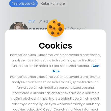
139 příspěvků
Retail Furniture
#17
+3
HRBÁČKOVÁ
GABRIELA
KEDOVÁ
Hofmann Personal
Cookies
280 příspěvků
Staffing and Recruiting
Pomocí cookies ukládáme vaše nastavení a preferencí,
analýze návštěvnosti našich stránek, zprostředkování
funkcí sociálních médií a k personalizaci obsahu …
Číst
#18
+3
dále
PANDYA
BHAVIN
Pomocí cookies ukládáme vaše nastavení a preferencí,
analýze návštěvnosti našich stránek, zprostředkování
Atlas Copco Group
funkcí sociálních médií a k personalizaci obsahu.
67 příspěvků
Machinery Manufacturing
Informace o užívání našich stránek také dále sdílíme s
našimi obchodními partnery z oblasti sociálních médií,
reklamy a analytiky. Za tyto webové stránky a soubory
#19
-5
cookies odpovídá CzechCrunch s.r.o. Více informací