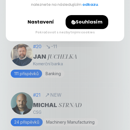
naleznete na následujícím
odkazu
.
BENEŠ
DANIEL
ČEZ
Nastavení
Souhlasím
82 příspěvků
Electric Power Generation
Pokračovat s nezbytnými cookies
#20
-11
JUCHELKA
JAN
Komerční banka
111 příspěvků
Banking
#21
NEW
STRNAD
MICHAL
CSG
24 příspěvků
Machinery Manufacturing