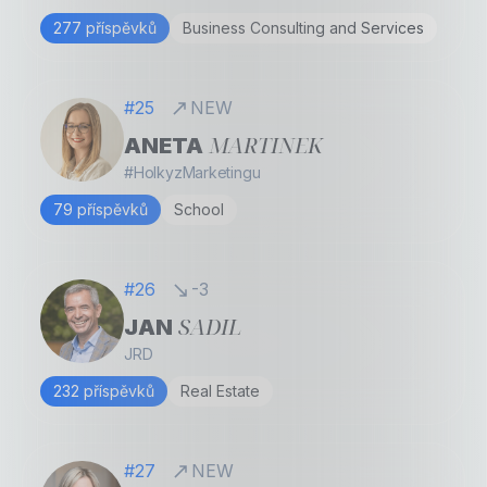
277 příspěvků
Business Consulting and Services
#25
NEW
MARTINEK
ANETA
#HolkyzMarketingu
79 příspěvků
School
#26
-3
SADIL
JAN
JRD
232 příspěvků
Real Estate
#27
NEW