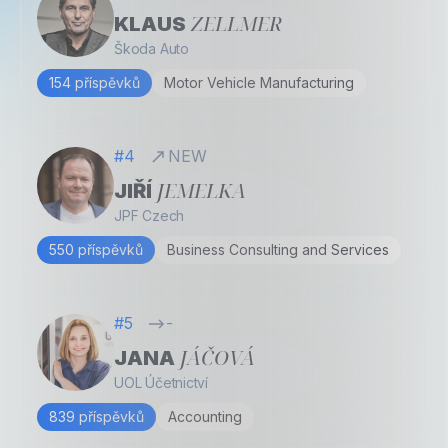
ZELLMER
KLAUS
Škoda Auto
154 příspěvků
Motor Vehicle Manufacturing
#4
NEW
JEMELKA
JIŘÍ
JPF Czech
550 příspěvků
Business Consulting and Services
#5
-
JÁČOVÁ
JANA
UOL Účetnictví
839 příspěvků
Accounting