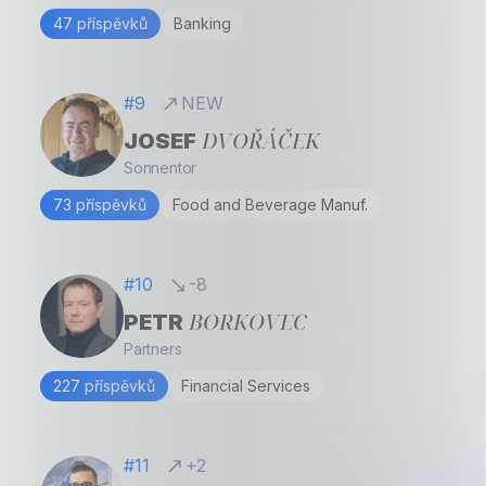
47 příspěvků
Banking
#9
NEW
DVOŘÁČEK
JOSEF
Sonnentor
73 příspěvků
Food and Beverage Manuf.
#10
-8
BORKOVEC
PETR
Partners
227 příspěvků
Financial Services
#11
+2