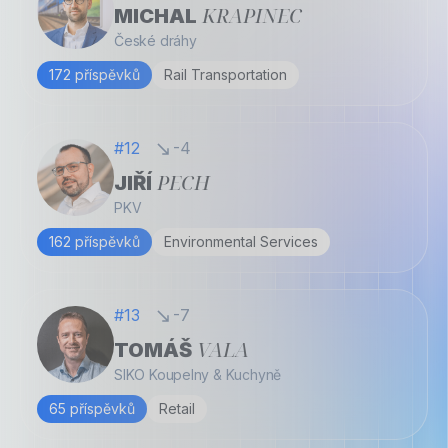
KRAPINEC
MICHAL
České dráhy
172 příspěvků
Rail Transportation
#12
-4
PECH
JIŘÍ
PKV
162 příspěvků
Environmental Services
#13
-7
VALA
TOMÁŠ
SIKO Koupelny & Kuchyně
65 příspěvků
Retail