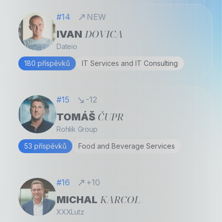
#14
NEW
DOVICA
IVAN
Dateio
180 příspěvků
IT Services and IT Consulting
#15
-12
ČUPR
TOMÁŠ
Rohlik Group
53 příspěvků
Food and Beverage Services
#16
+10
KARCOL
MICHAL
XXXLutz