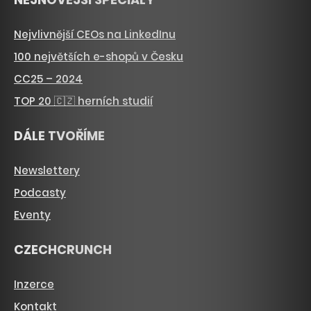
Nejvlivnější CEOs na LinkedInu
100 největších e-shopů v Česku
CC25 – 2024
TOP 20 🇨🇿 herních studií
DÁLE TVOŘÍME
Newslettery
Podcasty
Eventy
CZECHCRUNCH
Inzerce
Kontakt