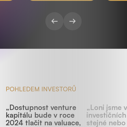
POHLEDEM INVESTORŮ
„Dostupnost venture
„Loni jsme v
kapitálu bude v roce
investičních
2024 tlačit na valuace,
stejné nebo 