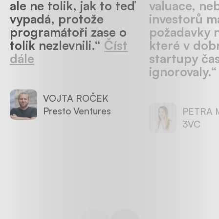
ale ne tolik, jak to teď
valuace, ne
vypadá, protože
investorů má
programátoři zase o
požadavky n
tolik nezlevnili.“
Číst
které v dob
dále
startupy ča
ignorovaly.
VOJTA ROČEK
Presto Ventures
PETRA 
3VC