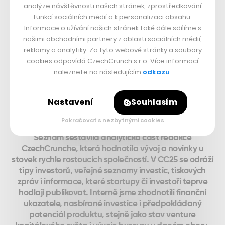
analýze návštěvnosti našich stránek, zprostředkování
funkcí sociálních médií a k personalizaci obsahu.
Yieldigo
Informace o užívání našich stránek také dále sdílíme s
našimi obchodními partnery z oblasti sociálních médií,
reklamy a analytiky. Za tyto webové stránky a soubory
I:
58 mil. Kč
T:
50 - 250 mil. Kč*
cookies odpovídá CzechCrunch s.r.o. Více informací
naleznete na následujícím
odkazu
.
Nastavení
Souhlasím
* kvalifikovaný odhad
Pokračovat s nezbytnými cookies
Seznam sestavila analytická část redakce
CzechCrunche, která hodnotila vývoj a novinky u
stovek rychle rostoucích společností. V CC25 se odráží
tipy investorů, veřejné seznamy investic, tiskových
zpráv i informace, které startupy či investoři teprve
hodlají publikovat. Interně jsme zhodnotili finanční
ukazatele, nasbírané investice i předpokládaný
potenciál produktu, stejně jako stav venture