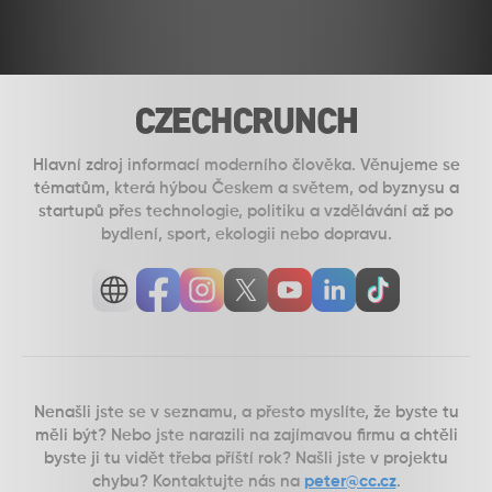
Hlavní zdroj informací moderního člověka. Věnujeme se
tématům, která hýbou Českem a světem, od byznysu a
startupů přes technologie, politiku a vzdělávání až po
bydlení, sport, ekologii nebo dopravu.
Otevřít
Otevřít
Otevřít
Otevřít
Otevřít
Otevřít
Otevřít
web
Facebook
Instagram
Twitter
Youtube
Linkedin
TikTok
Nenašli jste se v seznamu, a přesto myslíte, že byste tu
měli být? Nebo jste narazili na zajímavou firmu a chtěli
byste ji tu vidět třeba příští rok? Našli jste v projektu
chybu? Kontaktujte nás na
peter@cc.cz
.