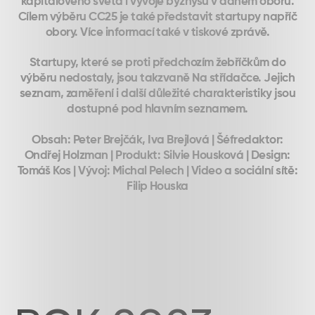
kapitálového světa i vývoje byznysu v daném oboru.
Cílem výběru CC25 je také představit startupy napříč
obory. Více informací také v tiskové zprávě.
Startupy, které se proti předchozím žebříčkům do
výběru nedostaly, jsou takzvaně Na střídačce. Jejich
seznam, zaměření i další důležité charakteristiky jsou
dostupné pod hlavním seznamem.
Obsah: Peter Brejčák, Iva Brejlová | Šéfredaktor:
Ondřej Holzman | Produkt: Silvie Housková | Design:
Tomáš Kos | Vývoj: Michal Pelech | Video a sociální sítě:
Filip Houska