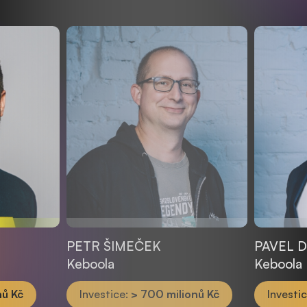
PETR ŠIMEČEK
PAVEL 
Keboola
Keboola
nů Kč
Investice:
> 700 milionů Kč
Investi