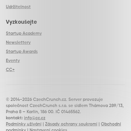
Udržitelnost
Vyzkoušejte
Startup Academy
Newslettery
Startup Awards
Eventy
CC+
© 2014-2026 CzechCrunch.cz. Server provozuje
společnost CzechCrunch s.r.o. se sídlem Thámova 289/13,
Praha 8 – Karlín, 186 00. IČ 01465562.
kontakt:
info@cc.cz
Podmínky užívání
|
Zásady ochrany soukromí
|
Obchodní
podmínky
|
Nastavení cookies