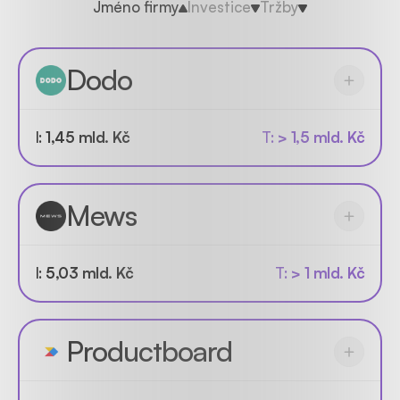
Jméno firmy
Investice
Tržby
Dodo
I:
1,45 mld. Kč
T:
> 1,5 mld. Kč
Mews
I:
5,03 mld. Kč
T:
> 1 mld. Kč
Productboard