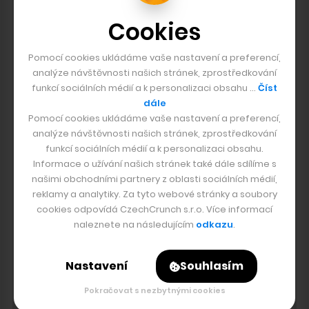
a změnit fungování webu, ať už
Cookies
jde o digitální vlastnictví,
decentralizované organizace, až
Pomocí cookies ukládáme vaše nastavení a preferencí,
po lepší demokracii a svobodu
analýze návštěvnosti našich stránek, zprostředkování
funkcí sociálních médií a k personalizaci obsahu …
Číst
slova.
dále
Pomocí cookies ukládáme vaše nastavení a preferencí,
analýze návštěvnosti našich stránek, zprostředkování
Sdílet
Tweet
Sdílet
funkcí sociálních médií a k personalizaci obsahu.
Informace o užívání našich stránek také dále sdílíme s
našimi obchodními partnery z oblasti sociálních médií,
reklamy a analytiky. Za tyto webové stránky a soubory
Oblíbená kryptoměna
cookies odpovídá CzechCrunch s.r.o. Více informací
naleznete na následujícím
odkazu
.
Bitcoin (BTC)
Nastavení
Souhlasím
Sociální sítě
Pokračovat s nezbytnými cookies