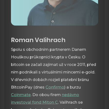
Roman Valihrach
Spolu s obchodním partnerem Danem
Houškou průkopníci krypta v Česku. O
bitcoin se začali zajímat už v roce 2011, před
ním podnikali s virtuálními mincemi e-gold.
V dřevních dobách rozjeli platební bránu
BitcoinPay (dnes
Confirmo
) a burzu
Coinmate
. Do obou firem
nedávno
investoval fond Miton C
. Valihrach se