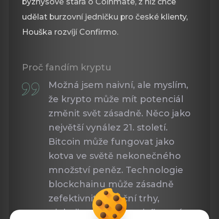
byznysově stará o Coinmate, z níž chce
udělat burzovní jedničku pro české klienty,
Houška rozvíjí Confirmo.
Proč fandím kryptu
Možná jsem naivní, ale myslím,
že krypto může mít potenciál
změnit svět zásadně. Něco jako
největší vynález 21. století.
Bitcoin může fungovat jako
kotva ve světě nekonečného
množství peněz. Technologie
blockchainu může zásadně
zefektivnit finanční trhy,
globalizovat přístup k financím