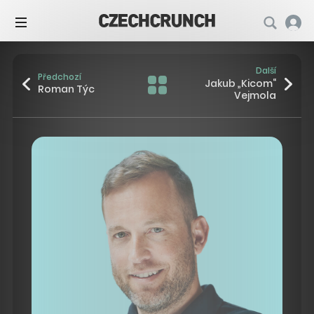
Další
Předchozí
Jakub „Kicom“
Roman Týc
Vejmola