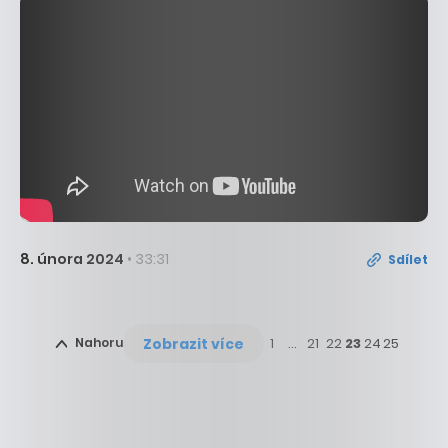
8. února 2024
• 33:31
Sdílet
Zobrazit více
Nahoru
1
…
21
22
23
24
25