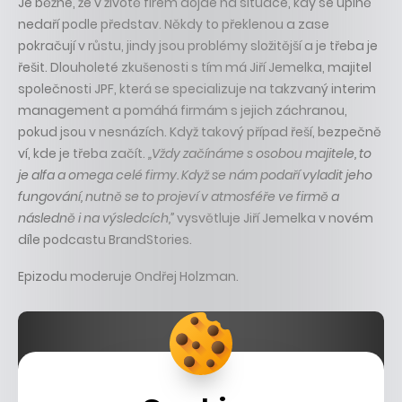
Je běžné, že v životě firem dojde na situace, kdy se úplně
nedaří podle představ. Někdy to překlenou a zase
pokračují v růstu, jindy jsou problémy složitější a je třeba je
řešit. Dlouholeté zkušenosti s tím má Jiří Jemelka, majitel
společnosti JPF, která se specializuje na takzvaný interim
management a pomáhá firmám s jejich záchranou,
pokud jsou v nesnázích. Když takový případ řeší, bezpečně
ví, kde je třeba začít.
„Vždy začínáme s osobou majitele, to
je alfa a omega celé firmy. Když se nám podaří vyladit jeho
fungování, nutně se to projeví v atmosféře ve firmě a
následně i na výsledcích,”
vysvětluje Jiří Jemelka v novém
díle podcastu BrandStories.
Epizodu moderuje Ondřej Holzman.