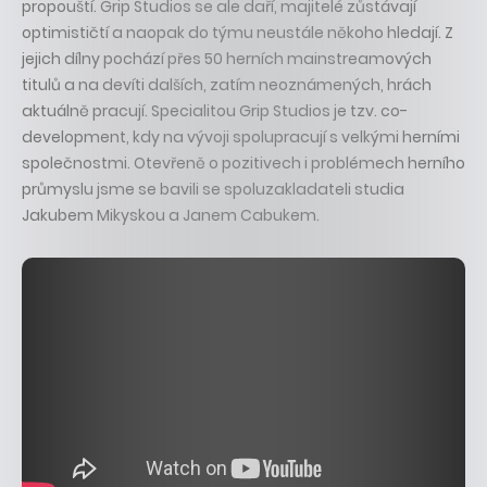
propouští. Grip Studios se ale daří, majitelé zůstávají
optimističtí a naopak do týmu neustále někoho hledají. Z
jejich dílny pochází přes 50 herních mainstreamových
titulů a na devíti dalších, zatím neoznámených, hrách
aktuálně pracují. Specialitou Grip Studios je tzv. co-
development, kdy na vývoji spolupracují s velkými herními
společnostmi. Otevřeně o pozitivech i problémech herního
průmyslu jsme se bavili se spoluzakladateli studia
Jakubem Mikyskou a Janem Cabukem.