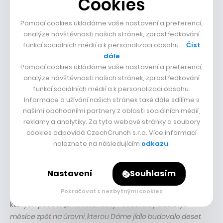
Cookies
Pomocí cookies ukládáme vaše nastavení a preferencí,
analýze návštěvnosti našich stránek, zprostředkování
funkcí sociálních médií a k personalizaci obsahu …
Číst
dále
Pomocí cookies ukládáme vaše nastavení a preferencí,
analýze návštěvnosti našich stránek, zprostředkování
23. února 2024
• 35:11
Sdílet
funkcí sociálních médií a k personalizaci obsahu.
Informace o užívání našich stránek také dále sdílíme s
našimi obchodními partnery z oblasti sociálních médií,
reklamy a analytiky. Za tyto webové stránky a soubory
Lidé neřeší, jestli potraviny přivezeme za
cookies odpovídá CzechCrunch s.r.o. Více informací
pár minut nebo hodinu, zajímá je cena,
naleznete na následujícím
odkazu
.
říká šéf Foodory
Trvalo to jen pár měsíců a Dáme jídlo se změnilo a obléklo
Nastavení
Souhlasím
značku Foodora. Pod ní se společnost Delivery Hero
Pokračovat s nezbytnými cookies
rozhodla sjednotit všech sedm evropských trhů, na
kterých působí.
„Znalost značky Foodora byla za čtyři
měsíce zpět na úrovni, kterou Dáme jídlo budovalo deset