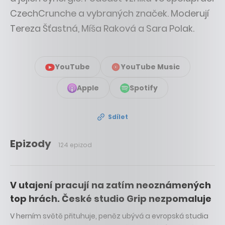
CzechCrunche a vybraných značek. Moderují
Tereza Šťastná, Míša Raková a Sara Polak.
YouTube
YouTube Music
Apple
Spotify
Sdílet
Epizody
124 epizod
V utajení pracují na zatím neoznámených
top hrách. České studio Grip nezpomaluje
V herním světě přituhuje, peněz ubývá a evropská studia