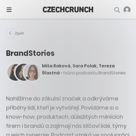
Zpět
BrandStories
Míša Raková, Sara Polak, Tereza
Šťastná
• tvůrci podcastu BrandStories
Nahlížíme do zákulisí značek a odkrýváme
příběhy lidí, kteří je vytvářejí. Povídáme si o
know-how, produktech, důležitých milnících
firem i brandů a zajímají nás klíčoví lidé, týmy
a jejich synergie. Podcast vzniká ve spolupráci