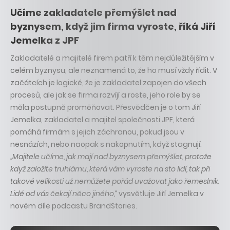
Učíme zakladatele přemýšlet nad
byznysem, když jim firma vyroste, říká Jiří
Jemelka z JPF
Zakladatelé a majitelé firem patří k těm nejdůležitějším v
celém byznysu, ale neznamená to, že ho musí vždy řídit. V
začátcích je logické, že je zakladatel zapojen do všech
procesů, ale jak se firma rozvíjí a roste, jeho role by se
měla postupně proměňovat. Přesvědčen je o tom Jiří
Jemelka, zakladatel a majitel společnosti JPF, která
pomáhá firmám s jejich záchranou, pokud jsou v
nesnázích, nebo naopak s nakopnutím, když stagnují.
„Majitele učíme, jak mají nad byznysem přemýšlet, protože
když založíte truhlárnu, která vám vyroste na sto lidí, tak při
takové velikosti už nemůžete pořád uvažovat jako řemeslník.
Lidé od vás čekají něco jiného,“
vysvětluje Jiří Jemelka v
novém díle podcastu BrandStories.