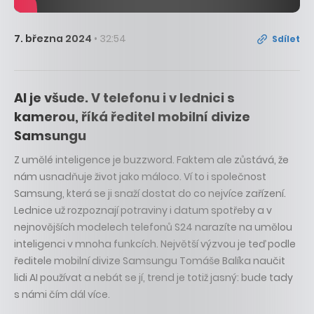
7. března 2024
• 32:54
Sdílet
AI je všude. V telefonu i v lednici s
kamerou, říká ředitel mobilní divize
Samsungu
Z umělé inteligence je buzzword. Faktem ale zůstává, že
nám usnadňuje život jako máloco. Ví to i společnost
Samsung, která se ji snaží dostat do co nejvíce zařízení.
Lednice už rozpoznají potraviny i datum spotřeby a v
nejnovějších modelech telefonů S24 narazíte na umělou
inteligenci v mnoha funkcích. Největší výzvou je teď podle
ředitele mobilní divize Samsungu Tomáše Balíka naučit
lidi AI používat a nebát se jí, trend je totiž jasný: bude tady
s námi čím dál více.