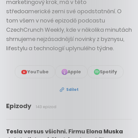
marketingový krok, má v této
středoamerické zemi své opodstatnění. O
tom všem v nové epizodě podcastu
CzechCrunch Weekly, kde v několika minutách
shrnujeme nejzásadnější novinky z byznysu,
lifestylu a technologií uplynulého týdne.
YouTube
Apple
Spotify
Sdílet
Epizody
143 epizod
Tesla versus všichni. Firmu Elona Muska