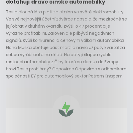
dotahují dravé čínské automobilky
Tesla dlouhá léta platí za etalon ve světě elektromobility.
Ve své nejnovější účetní závěrce napsala, že meziročně se
její obrat v druhém kvartálu zvýšil o 47 procent a je
výrazně profitabilní. Zároveň ale přibývá negativních
signálů. Kvůli konkurenci a cenovým válkám automobilka
Elona Muska obětuje část marží a navíc už pátý kvartál za
sebou vyrábí auta na sklad. Na paty jí šlapou rychle
rostoucí automobilky z Číny, které se derou i do Evropy.
Hrozí Tesle problémy? Odpovíme Odpovíme s odborníkem
společnosti EY pro automobilový sektor Petrem Knapem.