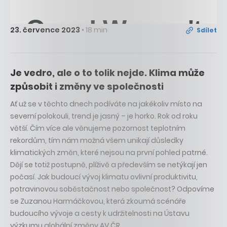
23. července 2023
• 18 min
Sdílet
Je vedro, ale o to tolik nejde. Klima může
způsobit i změny ve společnosti
Ať už se v těchto dnech podíváte na jakékoliv místo na
severní polokouli, trend je jasný – je horko. Rok od roku
větší. Čím více ale věnujeme pozornost teplotním
rekordům, tím nám možná všem unikají důsledky
klimatických změn, které nejsou na první pohled patrné.
Dějí se totiž postupně, plíživě a především se netýkají jen
počasí. Jak budoucí vývoj klimatu ovlivní produktivitu,
potravinovou soběstačnost nebo společnost? Odpovíme
se Zuzanou Harmáčkovou, která zkoumá scénáře
budoucího vývoje a cesty k udržitelnosti na Ústavu
výzkumu globální změny AV ČR.