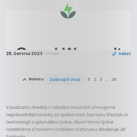
25. června 2023
• 17 min
Sdílet
Zobrazit více
Nahoru
1
2
3
…
29
V podcastu Weekly v několika minutách shrnujeme
nejzásadnější novinky ze společnosti, byznysu, lifestylu a
technologií z uplynulého týdne. Hlavní téma týdne
rozebíráme s hostem v krátkém rozhovoru. Moderuje Jiří
Svoboda.