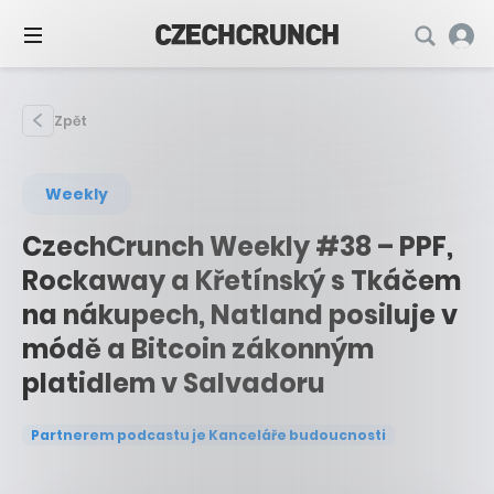
Zpět
Weekly
CzechCrunch Weekly #38 – PPF,
Rockaway a Křetínský s Tkáčem
na nákupech, Natland posiluje v
módě a Bitcoin zákonným
platidlem v Salvadoru
Partnerem podcastu je Kanceláře budoucnosti