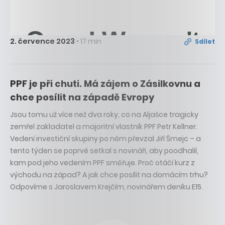
2. července 2023
• 17 min
Sdílet
PPF je při chuti. Má zájem o Zásilkovnu a
chce posílit na západě Evropy
Jsou tomu už více než dva roky, co na Aljašce tragicky
zemřel zakladatel a majoritní vlastník PPF Petr Kellner.
Vedení investiční skupiny po něm převzal Jiří Šmejc – a
tento týden se poprvé setkal s novináři, aby poodhalil,
kam pod jeho vedením PPF směřuje. Proč otáčí kurz z
východu na západ? A jak chce posílit na domácím trhu?
Odpovíme s Jaroslavem Krejčím, novinářem deníku E15.