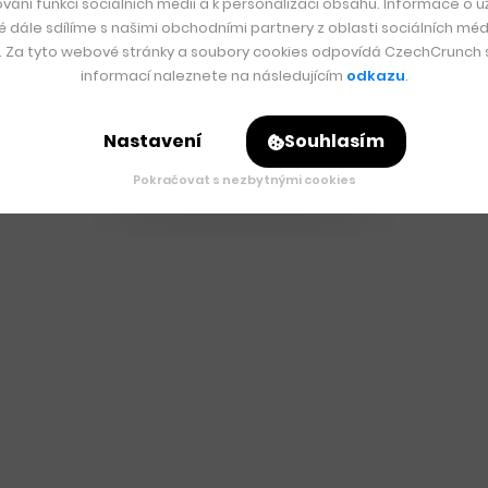
vání funkcí sociálních médií a k personalizaci obsahu. Informace o už
é dále sdílíme s našimi obchodními partnery z oblasti sociálních médi
y. Za tyto webové stránky a soubory cookies odpovídá CzechCrunch s.
informací naleznete na následujícím
odkazu
.
Nastavení
Souhlasím
Pokračovat s nezbytnými cookies