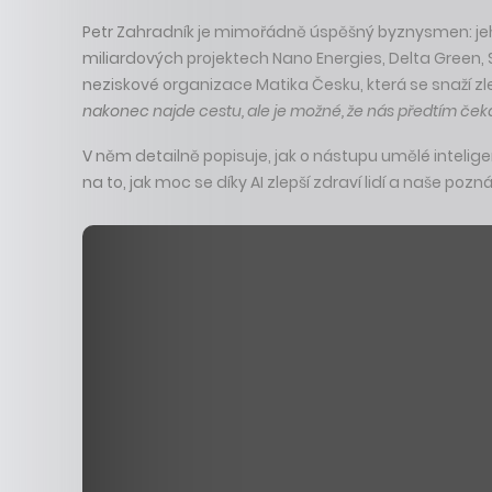
Petr Zahradník je mimořádně úspěšný byznysmen: jeho 
miliardových projektech Nano Energies, Delta Green,
neziskové organizace Matika Česku, která se snaží z
nakonec najde cestu, ale je možné, že nás předtím ček
V něm detailně popisuje, jak o nástupu umělé intelige
na to, jak moc se díky AI zlepší zdraví lidí a naše pozná