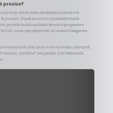
é provize?
a svůj strop. Navíc řada developerů začíná mít
 15 procent. Shodli se na tom pravidelní hosté
or, protože budou potřeba šikovní a progresivní
íní Cifr. Juran ale připomněl, že umělá inteligence
h nemovitostí. Kirill Juran v tomto směru zdůraznil,
ch investor „zamknul“ své peníze, a to třeba kvůli
e.