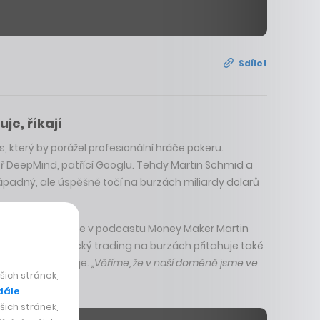
Sdílet
je, říkají
, který by porážel profesionální hráče pokeru.
oř DeepMind, patřící Googlu. Tehdy Martin Schmid a
nenápadný, ale úspěšně točí na burzách miliardy dolarů
 děje,“
usmívá se v podcastu Money Maker Martin
s pro automatický trading na burzách přitahuje také
 startupové naděje.
„Věříme, že v naší doméně jsme ve
ich stránek,
dále
ich stránek,