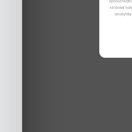
zprostředko
stránek tak
analytik