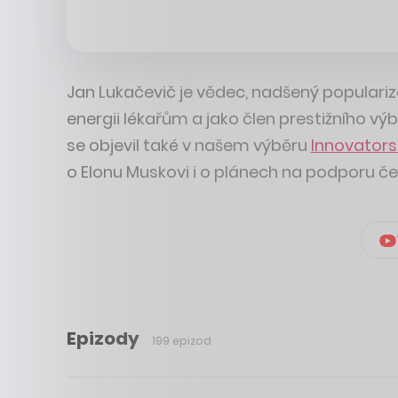
Jan Lukačevič je vědec, nadšený populari
energii lékařům a jako člen prestižního 
se objevil také v našem výběru
Innovators
o Elonu Muskovi i o plánech na podporu če
Epizody
199 epizod