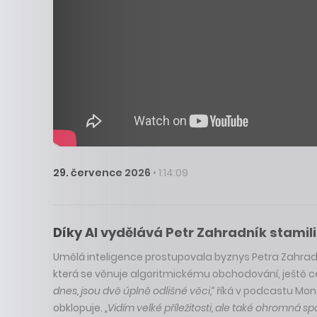
29. července 2026
• 1:14:09
Díky AI vydělává Petr Zahradník stamilio
Umělá inteligence prostupovala byznys Petra Zahradníka
která se věnuje algoritmickému obchodování, ještě c
dnes, jsou dvě úplně odlišné věci,“
říká v podcastu Mone
obklopuje.
„Vidím velké příležitosti, ale také ohromná spo