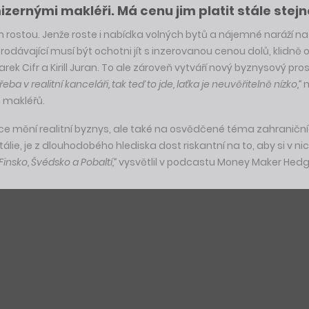
izernými makléři. Má cenu jim platit stále stejn
tím rostou. Jenže roste i nabídka volných bytů a nájemné naráží n
odávající musí být ochotni jít s inzerovanou cenou dolů, klidně o
Cifr a Kirill Juran. To ale zároveň vytváří nový byznysový prost
a v realitní kanceláři, tak teď to jde, laťka je neuvěřitelně nízko,“
m
 makléřů.
nce mění realitní byznys, ale také na osvědčené téma zahraničníc
tálie, je z dlouhodobého hlediska dost riskantní na to, aby si v ni
Finsko, Švédsko a Pobaltí,“
vysvětlil v podcastu Money Maker Hedg