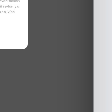
ívání našich
í, reklamy a
r.o. Více