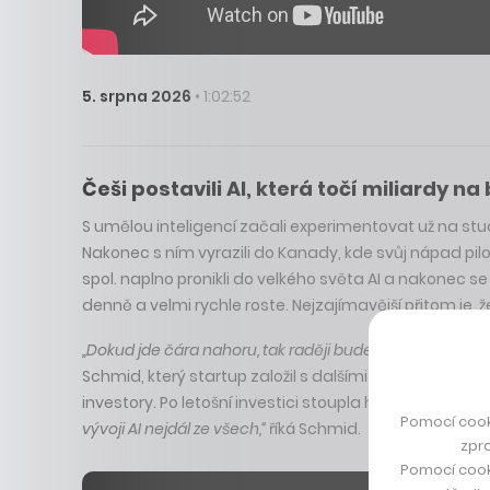
5. srpna 2026
• 1:02:52
Češi postavili AI, která točí miliardy n
S umělou inteligencí začali experimentovat už na stude
Nakonec s ním vyrazili do Kanady, kde svůj nápad pil
spol. naplno pronikli do velkého světa AI a nakonec se
denně a velmi rychle roste. Nejzajímavější přitom je, ž
„Dokud jde čára nahoru, tak raději budeme věnovat úsilí
Schmid, který startup založil s dalšími špičkovými 
investory. Po letošní investici stoupla hodnota EquiLi
Pomocí cook
vývoji AI nejdál ze všech,“
říká Schmid.
zpro
Pomocí cook