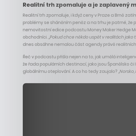
Realitní trh zpomaluje a je zaplavený m
Realitní trh zpomaluje, i když ceny v Praze a Brně za
problémy se sháněním peněz a na trhu je patrné, že pr
nemovitostní edice podcastu Money Maker Hedge Marek 
obchodníci.
„Pokud chce někdo uspět v realitách jako třeb
dnes obsáhne nemalou část agendy právě realitních
Řeč v podcastu přišla nejen na to, jak umělá intelige
že řada populárních destinací, jako jsou Španělsko či I
globálnímu oteplování. A co ho tedy zaujalo?
„Norsko, 