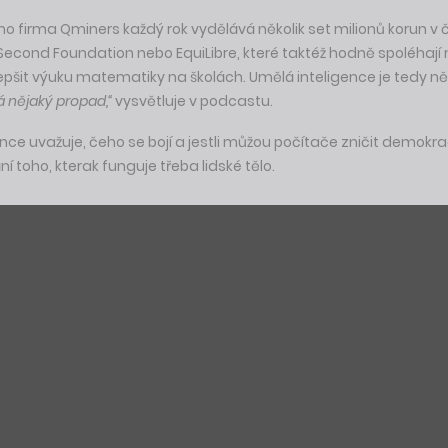
firma Qminers každý rok vydělává několik set milionů korun v čis
 Second Foundation nebo EquiLibre, které taktéž hodně spoléha
lepšit výuku matematiky na školách. Umělá inteligence je tedy n
á nějaký propad,“
vysvětluje v podcastu.
nce uvažuje, čeho se bojí a jestli můžou počítače zničit demokra
ní toho, kterak funguje třeba lidské tělo.