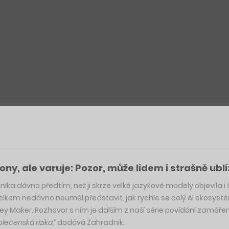
ny, ale varuje: Pozor, může lidem i strašně ublí
 dávno předtím, než ji skrze velké jazykové modely objevila i šir
elkem nedávno neuměl představit, jak rychle se celý AI ekosysté
y Maker. Rozhovor s ním je dalším z naší série povídání zaměře
lečenská rizika,“
dodává Zahradník.