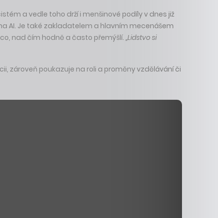
tém a vedle toho drží i menšinové podíly v dnes již
jí na AI. Je také zakladatelem a hlavním mecenášem
ěco, nad čím hodně a často přemýšlí.
„Lidstvo si
cii, zároveň poukazuje na roli a proměny vzdělávání či