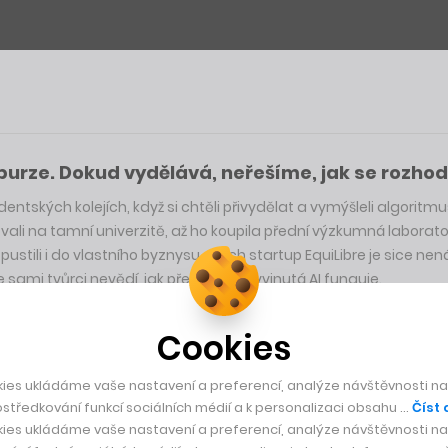
a burze. Dokud vydělává, neřešíme, jak se rozhodu
ntských kolejích, když si chtěli přivydělat a vymýšleli algoritmus
ovali na tamní univerzitě, až ho koupila přední výzkumná laborat
 pustili i do vlastního byznysu. Jejich startup EquiLibre je sice 
e sami tvůrci nevědí, jak přesně jimi vyvinutá AI funguje.
 tomu, aby šla nahoru ještě víc, než abychom pochopili, proč se tak
Cookies
vědci Matějem Moravčíkem a Rudolfem Kadlecem. Jejich algoritmu
bre už na půl miliardy dolarů, čímž se zařadil mezi největší české
ies ukládáme vaše nastavení a preferencí, analýze návštěvnosti naš
středkování funkcí sociálních médií a k personalizaci obsahu …
Číst 
ies ukládáme vaše nastavení a preferencí, analýze návštěvnosti naš