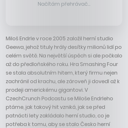
Miloš Endrle v roce 2005 založil herní studio
Geewa, jehož tituly hrály desítky milionů lidí po
celém světě. Na největší úspěch si ale počkalo
až do předloňského roku. Hra Smashing Four
se stala absolutním hitem, který firmu nejen
zachránil od krachu, ale zároveň ji dovedl až k
prodeji americkému gigantovi. V
CzechCrunch Podcastu se Miloše Endrleho
ptáme, jak takový hit vzniká, jak se před
patnácti lety zakládalo herní studio, co je
potřeba k tomu, aby se stalo Česko herní