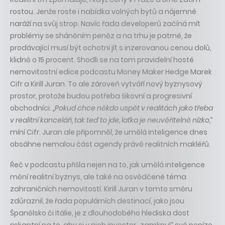
rostou. Jenže roste i nabídka volných bytů a nájemné
naráží na svůj strop. Navíc řada developerů začíná mít
problémy se sháněním peněz a na trhu je patrné, že
prodávající musí být ochotni jít s inzerovanou cenou dolů,
klidně o 15 procent. Shodli se na tom pravidelní hosté
nemovitostní edice podcastu Money Maker Hedge Marek
Cifr a Kirill Juran. To ale zároveň vytváří nový byznysový
prostor, protože budou potřeba šikovní a progresivní
obchodníci.
„Pokud chce někdo uspět v realitách jako třeba
v realitní kanceláři, tak teď to jde, laťka je neuvěřitelně nízko,“
míní Cifr. Juran ale připomněl, že umělá inteligence dnes
obsáhne nemalou část agendy právě realitních makléřů.
Řeč v podcastu přišla nejen na to, jak umělá inteligence
mění realitní byznys, ale také na osvědčené téma
zahraničních nemovitostí. Kirill Juran v tomto směru
zdůraznil, že řada populárních destinací, jako jsou
Španělsko či Itálie, je z dlouhodobého hlediska dost