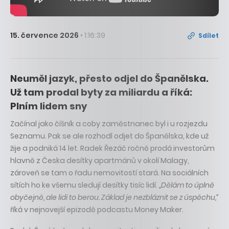
15. července 2026
• 1:16:39
Sdílet
Neuměl jazyk, přesto odjel do Španělska.
Už tam prodal byty za miliardu a říká:
Plním lidem sny
Začínal jako číšník a coby zaměstnanec byl i u rozjezdu
Seznamu. Pak se ale rozhodl odjet do Španělska, kde už
žije a podniká 14 let. Radek Řezáč ročně prodá investorům
hlavně z Česka desítky apartmánů v okolí Malagy,
zároveň se tam o řadu nemovitostí stará. Na sociálních
sítích ho ke všemu sledují desítky tisíc lidí.
„Dělám to úplně
obyčejně, ale lidi to berou. Základ je nezbláznit se z úspěchu,“
říká v nejnovejší epizodě podcastu Money Maker.