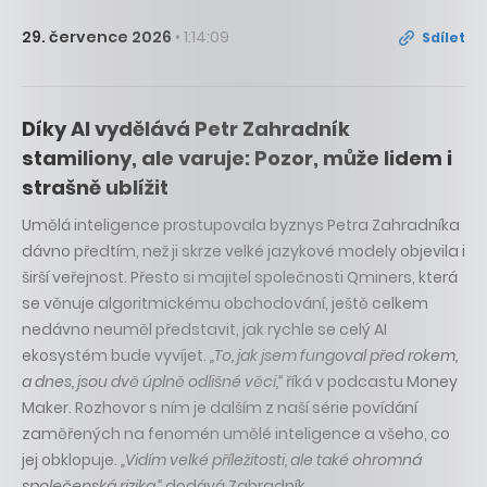
29. července 2026
• 1:14:09
Sdílet
Díky AI vydělává Petr Zahradník
stamiliony, ale varuje: Pozor, může lidem i
strašně ublížit
Umělá inteligence prostupovala byznys Petra Zahradníka
dávno předtím, než ji skrze velké jazykové modely objevila i
širší veřejnost. Přesto si majitel společnosti Qminers, která
se věnuje algoritmickému obchodování, ještě celkem
nedávno neuměl představit, jak rychle se celý AI
ekosystém bude vyvíjet.
„To, jak jsem fungoval před rokem,
a dnes, jsou dvě úplně odlišné věci,“
říká v podcastu Money
Maker. Rozhovor s ním je dalším z naší série povídání
zaměřených na fenomén umělé inteligence a všeho, co
jej obklopuje.
„Vidím velké příležitosti, ale také ohromná
společenská rizika,“
dodává Zahradník.