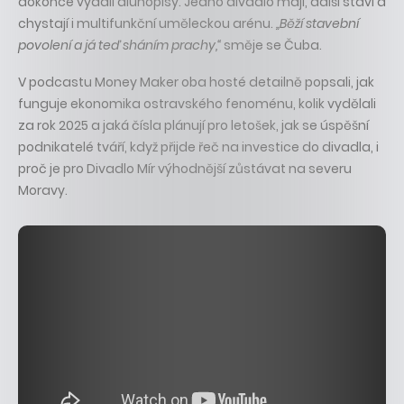
dokonce vydali dluhopisy. Jedno divadlo mají, další staví a
chystají i multifunkční uměleckou arénu.
„Běží stavební
povolení a já teď sháním prachy,“
směje se Čuba.
V podcastu Money Maker oba hosté detailně popsali, jak
funguje ekonomika ostravského fenoménu, kolik vydělali
za rok 2025 a jaká čísla plánují pro letošek, jak se úspěšní
podnikatelé tváří, když přijde řeč na investice do divadla, i
proč je pro Divadlo Mír výhodnější zůstávat na severu
Moravy.