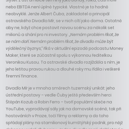
Slyšet z úst umělce termíny jako bondy, roika, cashflow
nebo EBITDA není úplně typické. Vlastně je to hodně
neobvyklé. Jenže Albert Čuba, zakladatel a principál
ostravského Divadla Mír, se v nich cítí jako doma. Ostatně
aby ne, když chce postavit novou scénu za několik set
milionů a shání pro ni investory.
„Nemám problém říkat, že
se nám daří. Nemám problém říkat, že divadlo může být
výdělečný byznys,“
říká v aktuální epizodě podcastu Money
Maker, které se zúčastnil spolu s výkonnou ředitelkou
Veronikou Kusou. Ta ostravské divadlo rozjížděla s ním, je
jeho letitou pravou rukou a dlouhé roky mu řídila i veškeré
firemní finance.
Divadlo Mír je v mnoha směrech tuzemský unikát: jeho
ústřední postavy – vedle Čuby ještě především herci
Štěpán Kozub a Robin Ferro – tvoří populární skeče na
YouTube, vyprodávají sály jak na domovské scéně, tak při
hostováních v Praze, točí filmy a reklamy a do toho
spřádají plány na stamilionový kumštýřský podnik, pro nějž