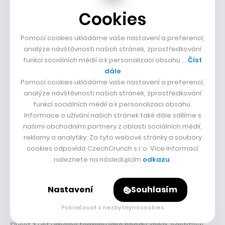
Cookies
Pomocí cookies ukládáme vaše nastavení a preferencí,
analýze návštěvnosti našich stránek, zprostředkování
funkcí sociálních médií a k personalizaci obsahu …
Číst
dále
Pomocí cookies ukládáme vaše nastavení a preferencí,
analýze návštěvnosti našich stránek, zprostředkování
funkcí sociálních médií a k personalizaci obsahu.
Informace o užívání našich stránek také dále sdílíme s
našimi obchodními partnery z oblasti sociálních médií,
reklamy a analytiky. Za tyto webové stránky a soubory
22. července 2026
• 1:17:48
Sdílet
cookies odpovídá CzechCrunch s.r.o. Více informací
naleznete na následujícím
odkazu
.
Jdu si pro stovky milionů, říká Albert Čuba.
Nastavení
Souhlasím
Tři tygři a Divadlo Mír jsou fenomén, ale i
tvrdý byznys
Pokračovat s nezbytnými cookies