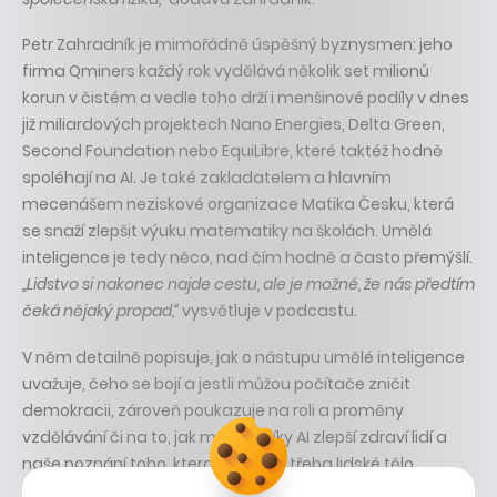
Petr Zahradník je mimořádně úspěšný byznysmen: jeho
firma Qminers každý rok vydělává několik set milionů
korun v čistém a vedle toho drží i menšinové podíly v dnes
již miliardových projektech Nano Energies, Delta Green,
Second Foundation nebo EquiLibre, které taktéž hodně
spoléhají na AI. Je také zakladatelem a hlavním
mecenášem neziskové organizace Matika Česku, která
se snaží zlepšit výuku matematiky na školách. Umělá
inteligence je tedy něco, nad čím hodně a často přemýšlí.
„Lidstvo si nakonec najde cestu, ale je možné, že nás předtím
čeká nějaký propad,“
vysvětluje v podcastu.
V něm detailně popisuje, jak o nástupu umělé inteligence
uvažuje, čeho se bojí a jestli můžou počítače zničit
demokracii, zároveň poukazuje na roli a proměny
vzdělávání či na to, jak moc se díky AI zlepší zdraví lidí a
naše poznání toho, kterak funguje třeba lidské tělo.