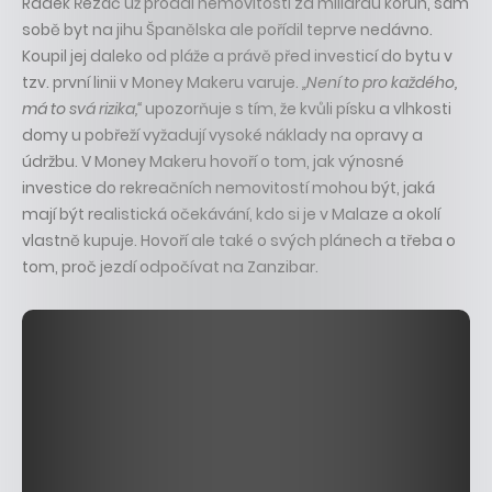
Radek Řezáč už prodal nemovitosti za miliardu korun, sám
sobě byt na jihu Španělska ale pořídil teprve nedávno.
Koupil jej daleko od pláže a právě před investicí do bytu v
tzv. první linii v Money Makeru varuje.
„Není to pro každého,
má to svá rizika,“
upozorňuje s tím, že kvůli písku a vlhkosti
domy u pobřeží vyžadují vysoké náklady na opravy a
údržbu. V Money Makeru hovoří o tom, jak výnosné
investice do rekreačních nemovitostí mohou být, jaká
mají být realistická očekávání, kdo si je v Malaze a okolí
vlastně kupuje. Hovoří ale také o svých plánech a třeba o
tom, proč jezdí odpočívat na Zanzibar.