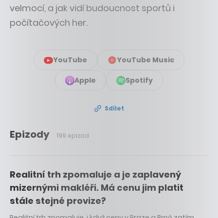
velmocí, a jak vidí budoucnost sportů i
počítačových her.
YouTube
YouTube Music
Apple
Spotify
Sdílet
Epizody
199 epizod
Realitní trh zpomaluje a je zaplavený
mizernými makléři. Má cenu jim platit
stále stejné provize?
Realitní trh zpomaluje, i když ceny v Praze a Brně zatím