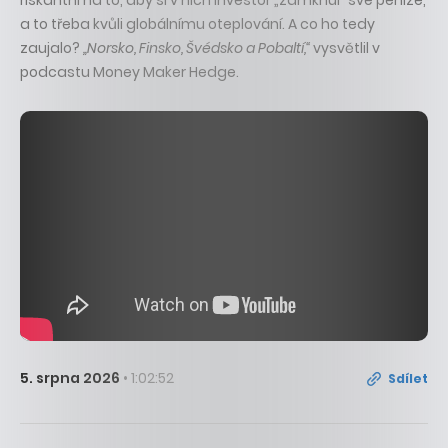
riskantní na to, aby si v nich investor „zamknul“ své peníze,
a to třeba kvůli globálnímu oteplování. A co ho tedy
zaujalo?
„Norsko, Finsko, Švédsko a Pobaltí,“
vysvětlil v
podcastu Money Maker Hedge.
5. srpna 2026
• 1:02:52
Sdílet