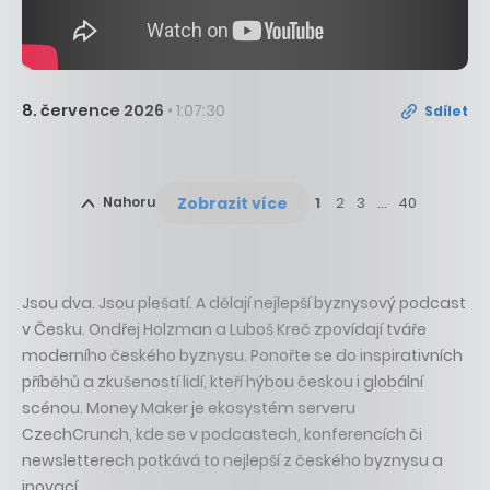
8. července 2026
• 1:07:30
Sdílet
Zobrazit více
Nahoru
1
2
3
…
40
Jsou dva. Jsou plešatí. A dělají nejlepší byznysový podcast
v Česku. Ondřej Holzman a Luboš Kreč zpovídají tváře
moderního českého byznysu. Ponořte se do inspirativních
příběhů a zkušeností lidí, kteří hýbou českou i globální
scénou. Money Maker je ekosystém serveru
CzechCrunch, kde se v podcastech, konferencích či
newsletterech potkává to nejlepší z českého byznysu a
inovací.