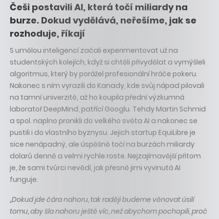
Češi postavili AI, která točí miliardy na
burze. Dokud vydělává, neřešíme, jak se
rozhoduje, říkají
S umělou inteligencí začali experimentovat už na
studentských kolejích, když si chtěli přivydělat a vymýšleli
algoritmus, který by porážel profesionální hráče pokeru.
Nakonec s ním vyrazili do Kanady, kde svůj nápad pilovali
na tamní univerzitě, až ho koupila přední výzkumná
laboratoř DeepMind, patřící Googlu. Tehdy Martin Schmid
a spol. naplno pronikli do velkého světa AI a nakonec se
pustili i do vlastního byznysu. Jejich startup EquiLibre je
sice nenápadný, ale úspěšně točí na burzách miliardy
dolarů denně a velmi rychle roste. Nejzajímavější přitom
je, že sami tvůrci nevědí, jak přesně jimi vyvinutá AI
funguje.
„Dokud jde čára nahoru, tak raději budeme věnovat úsilí
tomu, aby šla nahoru ještě víc, než abychom pochopili, proč