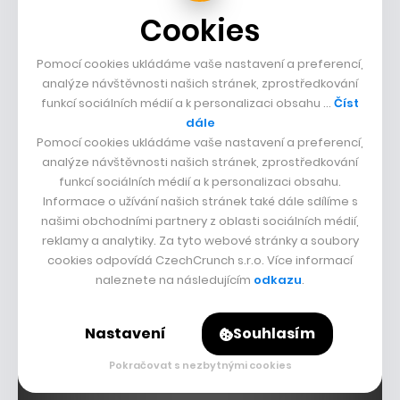
17. října 2023
• 24 min
Sdílet
Cookies
Pomocí cookies ukládáme vaše nastavení a preferencí,
Praha budoucnosti a smrt jako koníček.
analýze návštěvnosti našich stránek, zprostředkování
funkcí sociálních médií a k personalizaci obsahu …
Číst
Bod obnovy je českým filmem roku
dále
Úplně umřít je nepříjemné, naštěstí je tu Bod obnovy. Nový
Pomocí cookies ukládáme vaše nastavení a preferencí,
český film rozhodně aspiruje na nejlepší tuzemský
analýze návštěvnosti našich stránek, zprostředkování
kinematografický počin tohoto roku. A možná i víc. Jeho
funkcí sociálních médií a k personalizaci obsahu.
Informace o užívání našich stránek také dále sdílíme s
děj je sice trochu detektivka, ovšem kulisy nabízí vyloženě
našimi obchodními partnery z oblasti sociálních médií,
nadčasové.
reklamy a analytiky. Za tyto webové stránky a soubory
cookies odpovídá CzechCrunch s.r.o. Více informací
naleznete na následujícím
odkazu
.
Nastavení
Souhlasím
Pokračovat s nezbytnými cookies