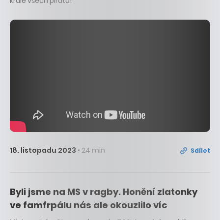
krále všech pirátů!
18. listopadu 2023
• 24 min
Sdílet
Byli jsme na MS v ragby. Honění zlatonky
ve famfrpálu nás ale okouzlilo víc