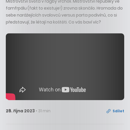
Mistrovství světa v ragby vrcholí. Mistrovství republiky ve
famfrpálu (fakt to existuje!) zrovna skončilo. Hromada do
sebe narážejících svalovců versus parta podivínů, co si
představují, že létají na koštěti. Co vás baví víc?
28. října 2023
• 31 min
Sdílet