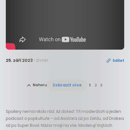
25. září 2023
• 21 min
Sdílet
Zobrazit více
Nahoru
1
2
3
Spoilery nemá nikdo rád. Až doteď. Tři moderátoři a jeden
podcast o popkultuře – od Avatara až po Zeldu, od Drakea
až po Super Bowl. Názor mají na vše. Moderují Vojtěch