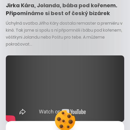
Jirka Kára, Jolanda, bába pod kořenem.
Připomínáme si best of český bizárek
Úchylná svatba Jiřího Káry dostala remaster a premiéru v
kině. Tak jsme si spolu s ní připomněli i bábu pod kořenem,
věštkyni Jolandu nebo Poštu pro tebe. A můžeme
pokračovat…