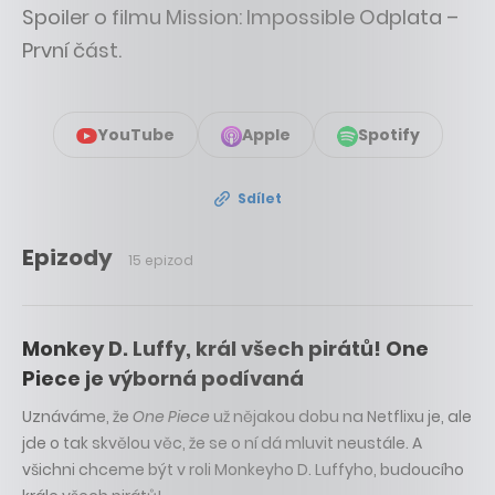
Spoiler o filmu Mission: Impossible Odplata –
První část.
YouTube
Apple
Spotify
Sdílet
Epizody
15 epizod
Monkey D. Luffy, král všech pirátů! One
Piece je výborná podívaná
Uznáváme, že
One Piece
už nějakou dobu na Netflixu je, ale
jde o tak skvělou věc, že se o ní dá mluvit neustále. A
všichni chceme být v roli Monkeyho D. Luffyho, budoucího