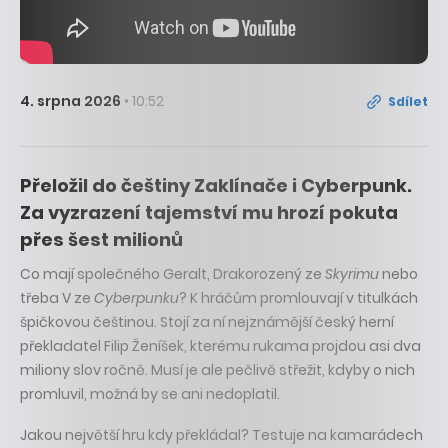
4. srpna 2026
• 10:52
Sdílet
Přeložil do češtiny Zaklínače i Cyberpunk.
Za vyzrazení tajemství mu hrozí pokuta
přes šest milionů
Co mají společného Geralt, Drakorozený ze
Skyrimu
nebo
třeba V ze
Cyberpunku
? K hráčům promlouvají v titulkách
špičkovou češtinou. Stojí za ní nejznámější český herní
překladatel Filip Ženíšek, kterému rukama projdou asi dva
miliony slov ročně. Musí je ale pečlivě střežit, kdyby o nich
promluvil, možná by se ani nedoplatil.
Jakou největší hru kdy překládal? Testuje na kamarádech