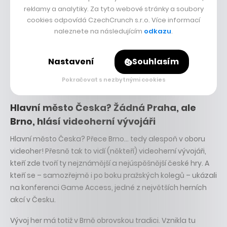
reklamy a analytiky. Za tyto webové stránky a soubory
cookies odpovídá CzechCrunch s.r.o. Více informací
naleznete na následujícím
odkazu
.
Nastavení
Souhlasím
9. července 2026
• 9:09
Sdílet
Pokračovat s nezbytnými cookies
Hlavní město Česka? Žádná Praha, ale
Brno, hlásí videoherní vývojáři
Hlavní město Česka? Přece Brno… tedy alespoň v oboru
videoher! Přesně tak to vidí (někteří) videoherní vývojáři,
kteří zde tvoří ty nejznámější a nejúspěšnější české hry. A
kteří se – samozřejmě i po boku pražských kolegů – ukázali
na konferenci Game Access, jedné z největších herních
akcí v Česku.
Vývoj her má totiž v Brně obrovskou tradici. Vznikla tu