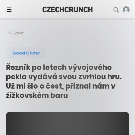
Zpět
Good Game
Řezník po letech vývojového
pekla vydává svou zvrhlou hru.
Už mi šlo o čest, přiznal nám v
žižkovském baru