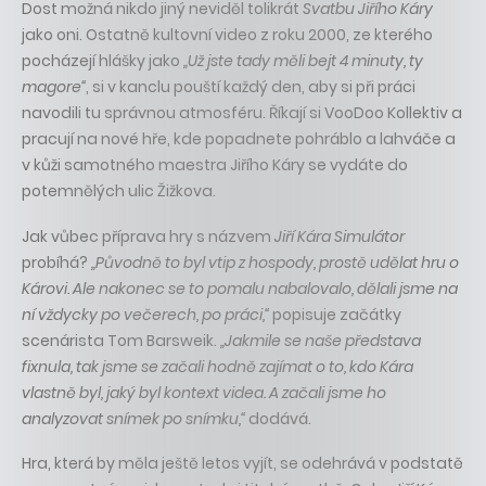
Dost možná nikdo jiný neviděl tolikrát
Svatbu Jiřího Káry
jako oni. Ostatně kultovní video z roku 2000, ze kterého
pocházejí hlášky jako
„Už jste tady měli bejt 4 minuty, ty
magore“
, si v kanclu pouští každý den, aby si při práci
navodili tu správnou atmosféru. Říkají si VooDoo Kollektiv a
pracují na nové hře, kde popadnete pohráblo a lahváče a
v kůži samotného maestra Jiřího Káry se vydáte do
potemnělých ulic Žižkova.
Jak vůbec příprava hry s názvem
Jiří Kára Simulátor
probíhá?
„Původně to byl vtip z hospody, prostě udělat hru o
Károvi. Ale nakonec se to pomalu nabalovalo, dělali jsme na
ní vždycky po večerech, po práci,“
popisuje začátky
scenárista Tom Barsweik.
„Jakmile se naše představa
fixnula, tak jsme se začali hodně zajímat o to, kdo Kára
vlastně byl, jaký byl kontext videa. A začali jsme ho
analyzovat snímek po snímku,“
dodává.
Hra, která by měla ještě letos vyjít, se odehrává v podstatě