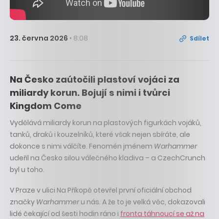
23. června 2026
• 8:08
Sdílet
Na Česko zaútočili plastoví vojáci za
miliardy korun. Bojují s nimi i tvůrci
Kingdom Come
Vydělává miliardy korun na plastových figurkách vojáků,
tanků, draků i kouzelníků, které však nejen sbíráte, ale
dokonce s nimi válčíte. Fenomén jménem
Warhammer
udeřil na Česko silou válečného kladiva – a CzechCrunch
byl u toho.
V Praze v ulici Na Příkopě otevřel první oficiální obchod
značky
Warhammer
u nás. A že to je velká věc, dokazovali
lidé čekající od šesti hodin ráno i
fronta táhnoucí se až na