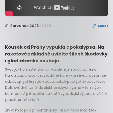
21. července 2026
• 23:29
Sdílet
Kousek od Prahy vypukla apokalypsa. Na
raketové základně uvidíte šílené škodovky
i gladiátorské souboje
Svět, jak ho znáte, skončil. Všude je jen pustina, rez a
harampádí… a taky roztodivné kmeny přeživších. Jedni se
oddávají rychlé jízdě v postapokalyptických škodovkách.
Další svůdně tančí do elektronických rytmů v temných
bunkrech. A jiní navléknou krutě vypadající výzbroj a válčí v
gladiátorské aréně.
Zní vám to jako příběh značky Fallout nebo Mad Max?