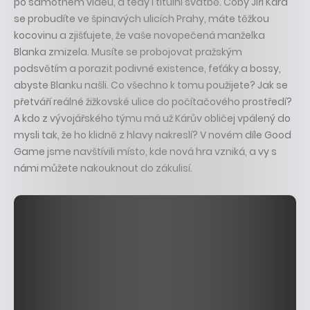
po samotném videu, a tedy i titulní svatbě. Coby Jiří Kára
se probudíte ve špinavých ulicích Prahy, máte těžkou
kocovinu a zjišťujete, že vaše novopečená manželka
Blanka zmizela. Musíte se probojovat pražským
podsvětím a porazit podivné existence, feťáky a bossy,
abyste Blanku našli. Co všechno k tomu použijete? Jak se
přetváří reálné žižkovské ulice do počítačového prostředí?
A kdo z vývojářského týmu má už Kárův obličej vpálený do
mysli tak, že ho klidně z hlavy nakreslí? V novém díle Good
Game jsme navštívili místo, kde nová hra vzniká, a vy s
námi můžete nakouknout do zákulisí.