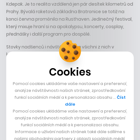
Kdepak. Je to realita vzdálená jen pár desítek kilometrů od
Prahy. Bývalá raketová základna Bratronice se totiž na
konci června proměnila na Rusthaven. Jedinečný festival,
který mixuje hraní si na apokalypsu, koncerty, cosplay,
přednášky i další program pro dospělé.
Stovky nadšenců i návštěvníků – a všichni z nich v
kostýmech! – základnu na pár dní proměnili na pustinu
prolezlou hříchem. Vydejte se v reportáži CzechCrunche
Cookies
za brány Rusthavenu do světa, kde nám známá civilizace
skončila. Ale nahradilo ji něco jiného. Drsnějšího, ale taky
Pomocí cookies ukládáme vaše nastavení a preferencí,
zábavnějšího.
analýze návštěvnosti našich stránek, zprostředkování
funkcí sociálních médií a k personalizaci obsahu …
Číst
dále
Pomocí cookies ukládáme vaše nastavení a preferencí,
analýze návštěvnosti našich stránek, zprostředkování
funkcí sociálních médií a k personalizaci obsahu.
Informace o užívání našich stránek také dále sdílíme s
našimi obchodními partnery z oblasti sociálních médií,