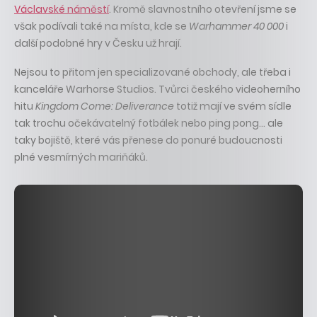
Václavské náměstí
. Kromě slavnostního otevření jsme se
však podívali také na místa, kde se
Warhammer 40 000
i
další podobné hry v Česku už hrají.
Nejsou to přitom jen specializované obchody, ale třeba i
kanceláře Warhorse Studios. Tvůrci českého videoherního
hitu
Kingdom Come: Deliverance
totiž mají ve svém sídle
tak trochu očekávatelný fotbálek nebo ping pong… ale
taky bojiště, které vás přenese do ponuré budoucnosti
plné vesmírných mariňáků.