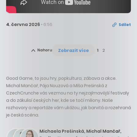
4. června 2026
• 6:56
Sdílet
Zobrazit více
Nahoru
1
2
Good Game, to jsou hry, popkultura, zábava a akce.
Michal Mančař, Pája Nouzová a Míša Prešinská z
CzechCrunche vás vezmou na ty nejzajímavější festivaly
a do zákulisí českých her, kde se točí miliony. Naše
rozhovory a reportáže vám ukážou, jak barvitá a rozehraná
je česká scéna.
Michaela Prešinská, Michal Mančař,