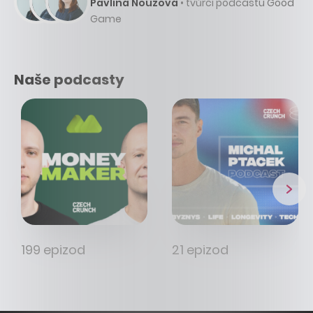
Pavlína Nouzová
• tvůrci podcastu Good
Game
Naše podcasty
199 epizod
21 epizod