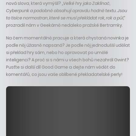
nová slova, která vymýšlí?
„Velké hry jako Zaklínač,
Cyberpunk a podobně obsahují opravdu hodně textu. Jsou
to tisíce normostran, které se musí překládat rok, rok a půl,“
prozradil nám v Geekárně nedaleko pražské Bertramky.
Na čem momentálně pracuje a která chystaná novinka je
podle něj úžasně napsaná? Je podle něj jednodušší udělat
si překlad hry sám, nebo ho opravovat po umělé
inteligenci? A proč si s námi u všech bohů nezahrál Gwint?
Pusťte si další díl Good Game a dejte nám vědět do
komentářů, co jsou vaše oblíbené překladatelské perly!