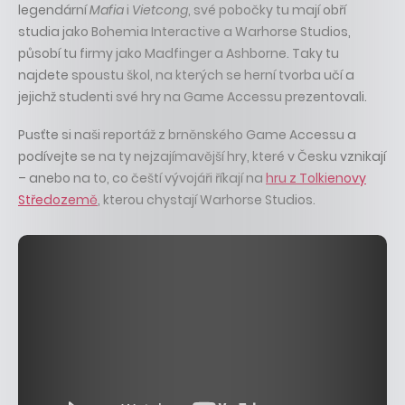
legendární
Mafia
i
Vietcong
, své pobočky tu mají obří
studia jako Bohemia Interactive a Warhorse Studios,
působí tu firmy jako Madfinger a Ashborne. Taky tu
najdete spoustu škol, na kterých se herní tvorba učí a
jejichž studenti své hry na Game Accessu prezentovali.
Pusťte si naši reportáž z brněnského Game Accessu a
podívejte se na ty nejzajímavější hry, které v Česku vznikají
– anebo na to, co čeští vývojáři říkají na
hru z Tolkienovy
Středozemě
, kterou chystají Warhorse Studios.