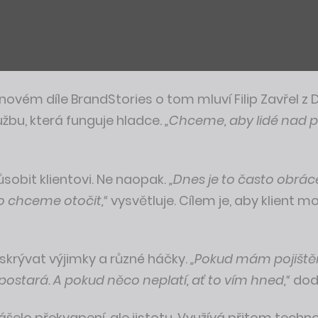
 novém díle BrandStories o tom mluví Filip Zavřel z 
lužbu, která funguje hladce.
„Chceme, aby lidé nad p
ůsobit klientovi. Ne naopak.
„Dnes je to často obráce
to chceme otočit,“
vysvětluje. Cílem je, aby klient m
skrývat výjimky a různé háčky.
„Pokud mám pojištěn
ostará. A pokud něco neplatí, ať to vím hned,“
dodá
nášelo překvapení, ale jistotu. Využívá přitom techno