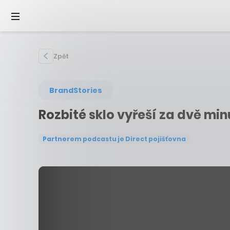
Zpět
BrandStories
Rozbité sklo vyřeší za dvě minu
Partnerem podcastu je Direct pojišťovna