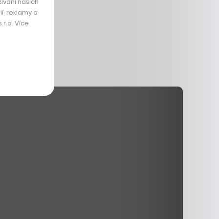
ívání našich
í, reklamy a
r.o. Více