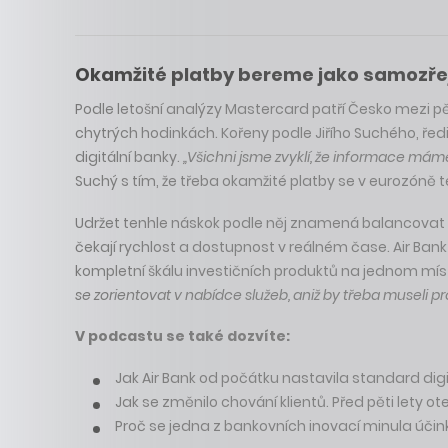
Okamžité platby bereme jako samozřejmo
Podle letošní analýzy Mastercard patří Česko mezi pět
chytrých hodinkách. Kořeny podle Jiřího Suchého, ředit
digitální banky.
„Všichni jsme zvyklí, že informace máme
Suchý s tím, že třeba okamžité platby se v eurozóně t
Udržet tenhle náskok podle něj znamená balancovat m
čekají rychlost a dostupnost v reálném čase. Air Bank
kompletní škálu investičních produktů na jednom mí
se zorientovat v nabídce služeb, aniž by třeba museli 
V podcastu se také dozvíte:
Jak Air Bank od počátku nastavila standard digi
Jak se změnilo chování klientů. Před pěti lety ot
Proč se jedna z bankovních inovací minula účin