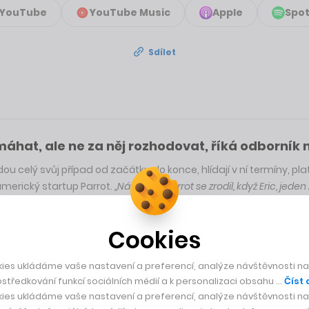
YouTube
YouTube Music
Apple
Spot
Sdílet
hat, ale ne za něj rozhodovat, říká odborník na
edou celý svůj případ od začátku do konce, hlídají v ní termíny, p
-americký startup Parrot.
„Nápad na Parrot se zrodil, když Eric, jeden
, dokud si neposlechl třicet hodin nahrávek telefonátů z vazby, k
strojového učení ve Filevine. Zakladatele Parrotu tenkrát napadl
Cookies
 který si Filevine nakonec koupil i s celým týmem.
umentů denně. Nemůže si však dovolit nechat AI nástroje praco
ies ukládáme vaše nastavení a preferencí, analýze návštěvnosti naš
ávce, ze které vychází. Nad celým systémem teď Filevine budu
středkování funkcí sociálních médií a k personalizaci obsahu …
Číst 
ies ukládáme vaše nastavení a preferencí, analýze návštěvnosti naš
píše kolegovi zprávu.
„Systém právníkovi rovnou připraví návrhy d