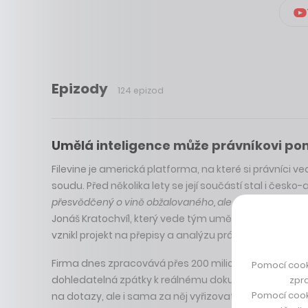
Epizody
124 epizod
Umělá inteligence může právníkovi pomá
Filevine je americká platforma, na které si právníci v
soudu. Před několika lety se její součástí stal i česko
přesvědčený o vině obžalovaného, ale chyběly mu důkazy
Jonáš Kratochvíl, který vede tým umělé inteligence a 
vznikl projekt na přepisy a analýzu právních nahrávek,
Firma dnes zpracovává přes 200 milionů stránek dok
Pomocí cook
dohledatelná zpátky k reálnému dokumentu nebo nahr
zpro
Pomocí cook
na dotazy, ale i sama za něj vyřizovat úkoly, třeba na