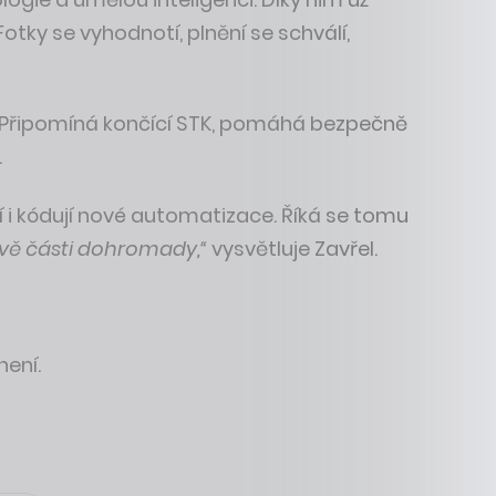
otky se vyhodnotí, plnění se schválí,
rtu. Připomíná končící STK, pomáhá bezpečně
.
í i kódují nové automatizace. Říká se tomu
e dvě části dohromady,“
vysvětluje Zavřel.
není.