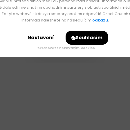
vání funkcí sociálních médií a k personalizaci obsahu. Informace o už
 by ale podle něj měl vždycky člověk.
é dále sdílíme s našimi obchodními partnery z oblasti sociálních médi
y. Za tyto webové stránky a soubory cookies odpovídá CzechCrunch s.
informací naleznete na následujícím
odkazu
.
al vzniknout startupu Parrot, který dnes stojí za AI ve Filevine
serverech a proč citlivá právní data nesmí opustit území USA.
Nastavení
Souhlasím
ých případů jako zdroj know-how.
Pokračovat s nezbytnými cookies