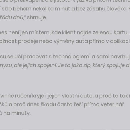
í sklo během několika minut a bez zásahu člověka. F
řádu dnů,“
shrnuje.
á dnes není jen místem, kde klient najde zelenou ka
možnost prodeje nebo výměny auta přímo v aplikaci
nysu se učí pracovat s technologiemi a sami navrhuj
ysu, ale jejich spojení. Je to jako zip, který spojuj
inné ručení kryje i jejich vlastní auto, a proč to tak 
ků a proč dnes škodu často řeší přímo veterinář.
nů na minuty.