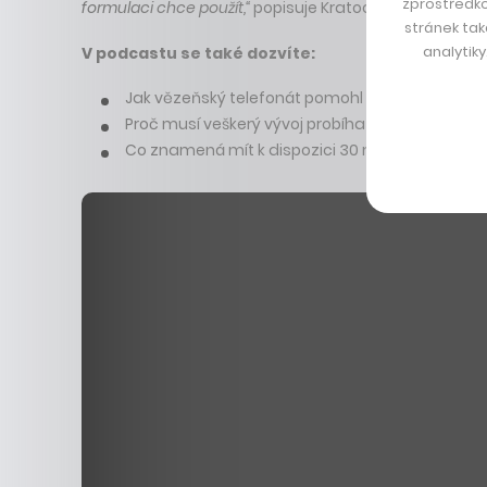
zprostředko
formulaci chce použít,“
popisuje Kratochvíl. Rozhodovat
stránek tak
analytik
V podcastu se také dozvíte:
Jak vězeňský telefonát pomohl usvědčit vraha a d
Proč musí veškerý vývoj probíhat na amerických 
Co znamená mít k dispozici 30 milionů uzavřen