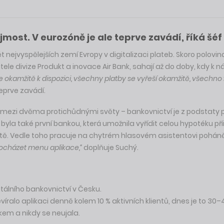
st. V eurozóně je ale teprve zavádí, říká šéf 
 nejvyspělejších zemí Evropy v digitalizaci plateb. Skoro polovin
ele divize Produkt a inovace Air Bank, sahají až do doby, kdy k n
 okamžitě k dispozici, všechny platby se vyřeší okamžitě, všechno 
eprve zavádí.
ezi dvěma protichůdnými světy – bankovnictví je z podstaty pří
 byla také první bankou, která umožnila vyřídit celou hypotéku p
stě. Vedle toho pracuje na chytrém hlasovém asistentovi pohán
procházet menu aplikace,“
doplňuje Suchý.
tálního bankovnictví v Česku.
evíralo aplikaci denně kolem 10 % aktivních klientů, dnes je to 30–
kem a nikdy se neujala.