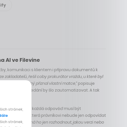
ify
 AI ve Filevine
latby, komunikaci s klientem i přípravu dokumentů k
 ze zakladatelů, řešil coby prokurátor vraždu, u které byl
de se obžalovaný přiznal vlastní matce,“
popisuje
o, že podobné hledání by šlo zautomatizovat. A tak
vat bez dohledu, každá odpověď musí být
ich stránek,
je nadstavbu, která právníkovi nebude jen odpovídat
dále
ich stránek,
okumentů a nechá ho jen rozhodnout, jakou verzi nebo