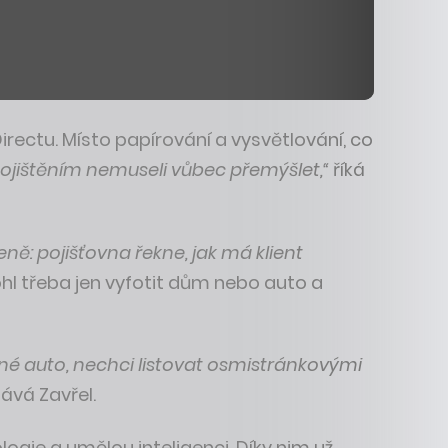
Directu. Místo papírování a vysvětlování, co
ojištěním nemuseli vůbec přemýšlet,“
říká
ně: pojišťovna řekne, jak má klient
ohl třeba jen vyfotit dům nebo auto a
é auto, nechci listovat osmistránkovými
vá Zavřel.
logie a umělou inteligenci. Díky nim už