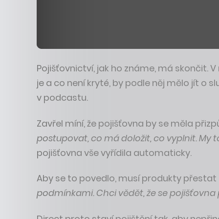
Pojišťovnictví, jak ho známe, má skončit. V
je a co není kryté, by podle něj mělo jít o s
v podcastu.
Zavřel míní, že pojišťovna by se měla přizp
postupovat, co má doložit, co vyplnit. My 
pojišťovna vše vyřídila automaticky.
Aby se to povedlo, musí produkty přestat 
podmínkami. Chci vědět, že se pojišťovna p
Direct proto staví pojištění tak, aby nepři