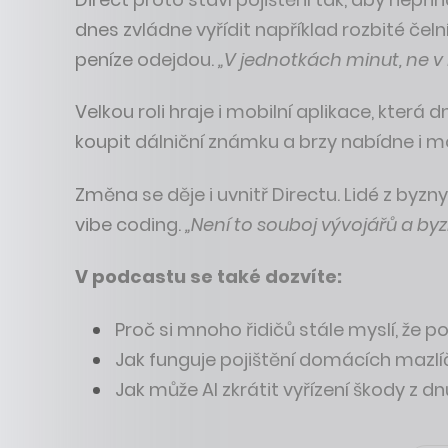
dnes zvládne vyřídit například rozbité čeln
peníze odejdou.
„V jednotkách minut, ne v 
Velkou roli hraje i mobilní aplikace, kter
koupit dálniční známku a brzy nabídne i 
Změna se děje i uvnitř Directu. Lidé z byz
vibe coding.
„Není to souboj vývojářů a byzn
V podcastu se také dozvíte:
Proč si mnoho řidičů stále myslí, že pov
Jak funguje pojištění domácích mazlíč
Jak může AI zkrátit vyřízení škody z d