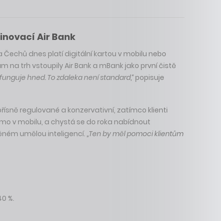
inovací Air Bank
a Čechů dnes platí digitální kartou v mobilu nebo
ám na trh vstoupily Air Bank a mBank jako první čistě
funguje hned. To zdaleka není standard,“
popisuje
sně regulované a konzervativní, zatímco klienti
římo v mobilu, a chystá se do roka nabídnout
ěném umělou inteligencí.
„Ten by měl pomoci klientům
40 %.