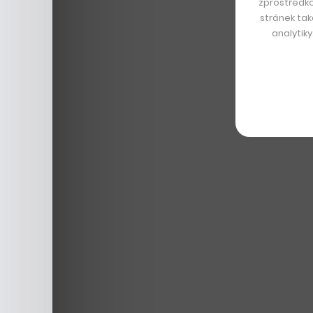
zprostředko
stránek tak
analytik