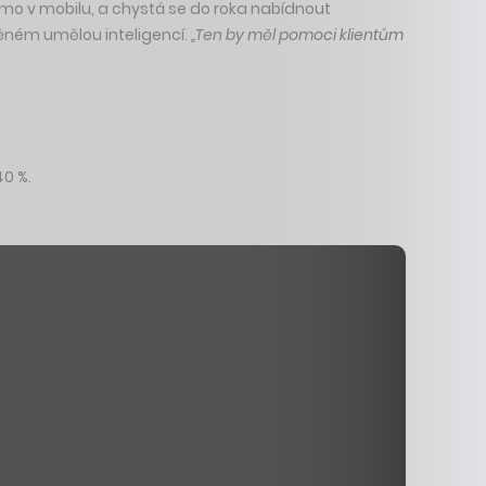
římo v mobilu, a chystá se do roka nabídnout
ěném umělou inteligencí.
„Ten by měl pomoci klientům
40 %.