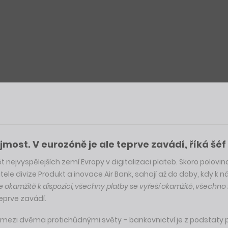
st. V eurozóně je ale teprve zavádí, říká šéf 
 nejvyspělejších zemí Evropy v digitalizaci plateb. Skoro polovin
ele divize Produkt a inovace Air Bank, sahají až do doby, kdy k n
 okamžitě k dispozici, všechny platby se vyřeší okamžitě, všechno 
eprve zavádí.
ezi dvěma protichůdnými světy – bankovnictví je z podstaty pří