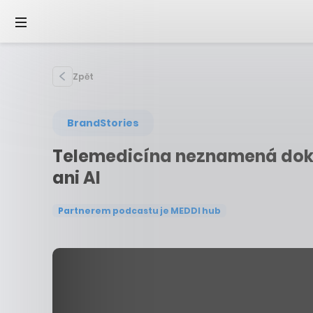
Zpět
BrandStories
Telemedicína neznamená dokto
ani AI
Partnerem podcastu je MEDDI hub