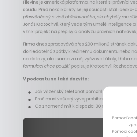
Filevine je americká platforma, na které si právníci v
soudu. Před několika lety se její součástí stal i česko
přesvědčený o vině obžalovaného, ale chyběly mu důkazy
Jonáš Kratochvíl, který vede tým umělé inteligence a 
vznikl projekt na přepisy a analýzu právních nahrávek,
Firma dnes zpracovává přes 200 milionů stránek dok
dohledatelná zpátky k reálnému dokumentu nebo nahr
na dotazy, ale i sama za něj vyřizovat úkoly, třeba na
formulaci chce použít,“
popisuje Kratochvíl. Rozhodovat
V podcastu se také dozvíte:
Jak vězeňský telefonát pomohl usvědčit vraha a d
Proč musí veškerý vývoj probíhat na amerických 
Co znamená mít k dispozici 30 milionů uzavřen
Pomocí cook
zpro
Pomocí cook