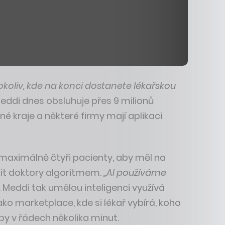
okoliv, kde na konci dostanete lékařskou
 Meddi dnes obsluhuje přes 9 milionů
zné kraje a některé firmy mají aplikaci
 maximálně čtyři pacienty, aby měl na
dit doktory algoritmem.
„AI používáme
Meddi tak umělou inteligenci využívá
o marketplace, kde si lékař vybírá, koho
by v řádech několika minut.