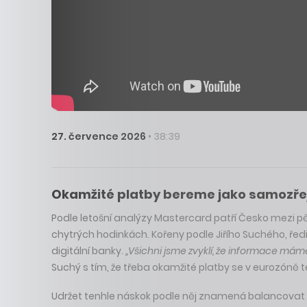
27. července 2026
• 38:39
Okamžité platby bereme jako samozřejmo
Podle letošní analýzy Mastercard patří Česko mezi pět
chytrých hodinkách. Kořeny podle Jiřího Suchého, ředit
digitální banky.
„Všichni jsme zvyklí, že informace máme
Suchý s tím, že třeba okamžité platby se v eurozóně t
Udržet tenhle náskok podle něj znamená balancovat m