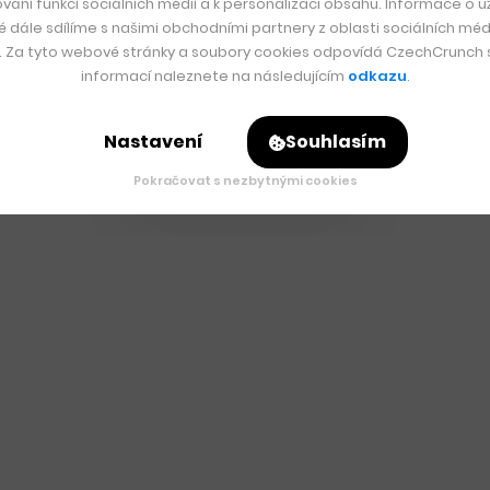
vání funkcí sociálních médií a k personalizaci obsahu. Informace o už
é dále sdílíme s našimi obchodními partnery z oblasti sociálních médi
y. Za tyto webové stránky a soubory cookies odpovídá CzechCrunch s.
informací naleznete na následujícím
odkazu
.
Nastavení
Souhlasím
Pokračovat s nezbytnými cookies