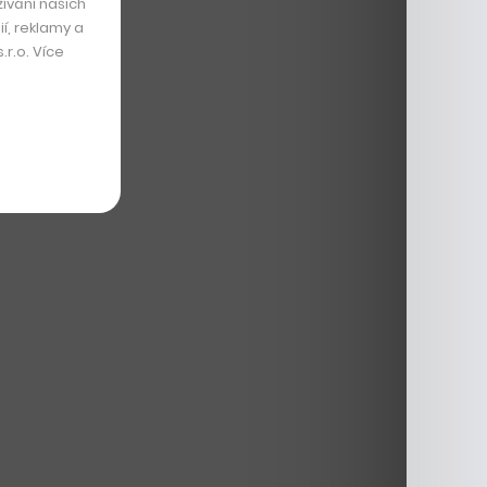
ívání našich
í, reklamy a
r.o. Více