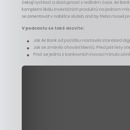
čekají rychlost a dostupnost v reálném čase. Air Bank
kompletní škálu investičních produktů na jednom mí
se zorientovat v nabídce služeb, aniž by třeba museli 
V podcastu se také dozvíte:
Jak Air Bank od počátku nastavila standard digi
Jak se změnilo chování klientů. Před pěti lety ot
Proč se jedna z bankovních inovací minula účin