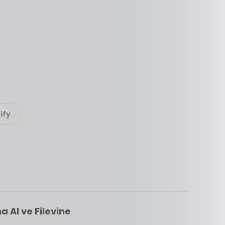
ify
 AI ve Filevine