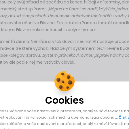
edou celý svůj případ od začátku do konce, hlídají v ní termíny, p
-americký startup Parrot.
„Nápad na Parrot se zrodil, když Eric, jeden
, dokud si neposlechl třicet hodin nahrávek telefonátů z vazby, k
strojového učení ve Filevine. Zakladatele Parrotu tenkrát napadl
 který si Filevine nakonec koupil i s celým týmem.
umentů denně. Nemůže si však dovolit nechat AI nástroje praco
ávce, ze které vychází. Nad celým systémem teď Filevine budu
píše kolegovi zprávu.
„Systém právníkovi rovnou připraví návrhy d
 by ale podle něj měl vždycky člověk.
al vzniknout startupu Parrot, který dnes stojí za AI ve Filevine
serverech a proč citlivá právní data nesmí opustit území USA.
Cookies
ých případů jako zdroj know-how.
ies ukládáme vaše nastavení a preferencí, analýze návštěvnosti naš
středkování funkcí sociálních médií a k personalizaci obsahu …
Číst 
ies ukládáme vaše nastavení a preferencí, analýze návštěvnosti naš