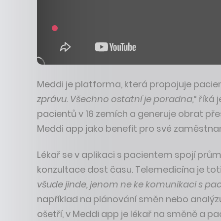
Meddi je platforma, která propojuje pacien
zprávu. Všechno ostatní je poradna,“
říká 
pacientů v 16 zemích a generuje obrat přes 6
Meddi app jako benefit pro své zaměstnan
Lékař se v aplikaci s pacientem spojí pr
konzultace dost času. Telemedicína je tot
všude jinde, jenom ne ke komunikaci s pacie
například na plánování směn nebo analýzu
ošetří, v Meddi app je lékař na směně a pa