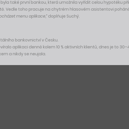
 byla také první bankou, která umožnila vyřídit celou hypotéku p
stě. Vedle toho pracuje na chytrém hlasovém asistentovi pohán
procházet menu aplikace,“
doplňuje Suchý.
tálního bankovnictví v Česku.
evíralo aplikaci denně kolem 10 % aktivních klientů, dnes je to 30–
kem a nikdy se neujala.