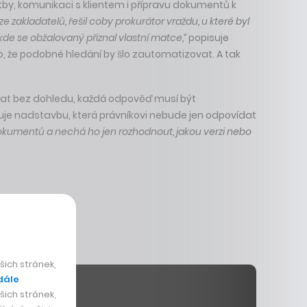
latby, komunikaci s klientem i přípravu dokumentů k
 ze zakladatelů, řešil coby prokurátor vraždu, u které byl
de se obžalovaný přiznal vlastní matce,“
popisuje
o, že podobné hledání by šlo zautomatizovat. A tak
vat bez dohledu, každá odpověď musí být
je nadstavbu, která právníkovi nebude jen odpovídat
okumentů a nechá ho jen rozhodnout, jakou verzi nebo
ich stránek,
dále
ich stránek,