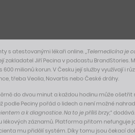
ty s atestovanými lékaři online.
„Telemedicína je c
její zakladatel Jiří Pecina v podcastu BrandStories.
00 milionů korun. V Česku její služby využívají i rů
ce, třeba Veolia, Novartis nebo České dráhy.
ůměrně do dvou minut a každou hodinu může ošetřit
iž podle Peciny pořád o lidech a není možné nahra
ntem a k diagnostice. Na to je příliš brzy,“
dodává. 
 lékových záznamů. Platforma přitom nefunguje jak
cienta mu přidělí systém. Díky tomu jsou čekací do