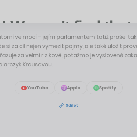
atorní velmocí – jejím parlamentem totiž prošel tak
e si za cíl nejen vymezit pojmy, ale také uložit pro
řazuje za velmi rizikové, potažmo je vysloveně zak
olarczyk Krausovou.
YouTube
Apple
Spotify
Sdílet