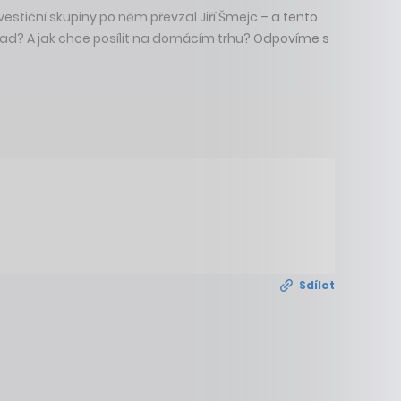
nvestiční skupiny po něm převzal Jiří Šmejc – a tento
ápad? A jak chce posílit na domácím trhu? Odpovíme s
Sdílet