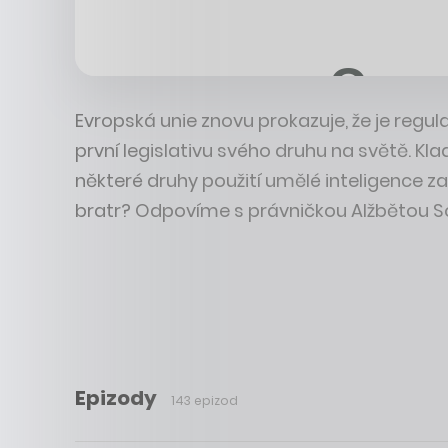
Evropská unie znovu prokazuje, že je regul
první legislativu svého druhu na světě. Klad
některé druhy použití umělé inteligence za
bratr? Odpovíme s právničkou Alžbětou S
Epizody
143 epizod