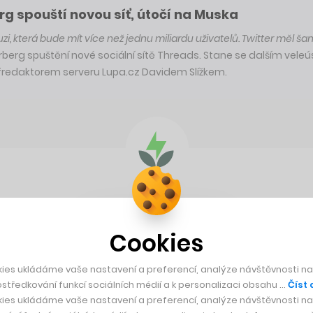
rg spouští novou síť, útočí na Muska
i, která bude mít více než jednu miliardu uživatelů. Twitter měl šanc
berg spuštění nové sociální sítě Threads. Stane se dalším ve
redaktorem serveru Lupa.cz Davidem Slížkem.
Cookies
ies ukládáme vaše nastavení a preferencí, analýze návštěvnosti naš
středkování funkcí sociálních médií a k personalizaci obsahu …
Číst 
ies ukládáme vaše nastavení a preferencí, analýze návštěvnosti naš
Těží z toho i český Resistant AI