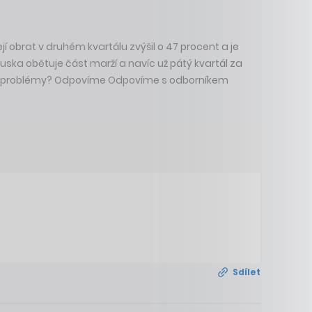
jí obrat v druhém kvartálu zvýšil o 47 procent a je
uska obětuje část marží a navíc už pátý kvartál za
 Tesle problémy? Odpovíme Odpovíme s odborníkem
Sdílet