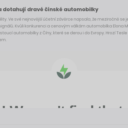
a dotahují dravé čínské automobilky
lity. Ve své nejnovější účetní závěrce napsala, že meziročně se je
 signálů. Kvůli konkurenci a cenovým válkám automobilka Elona M
 rostoucí automobilky z Číny, které se derou i do Evropy. Hrozí
pem.