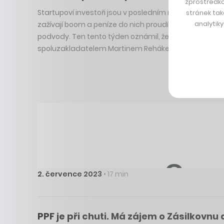
zprostředko
Startupoví investoři jsou v posledním roce opatrnější 
stránek tak
analytik
zažívají boom a peníze do nich proudí, nejistotě na
podvody. Ten tento týden oznámil, že nabral další stov
spoluzakladatelem Martinem Rehákem.
2. července 2023
• 17 min
PPF je při chuti. Má zájem o Zásilkovnu