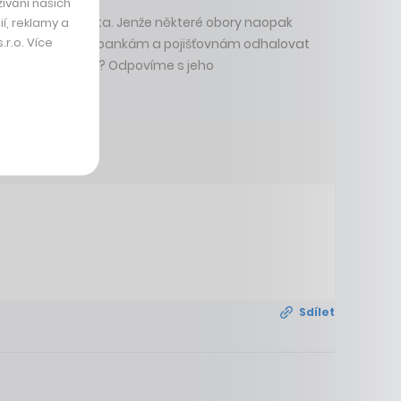
ívání našich
lak je na tvrdá data. Jenže některé obory naopak
í, reklamy a
r.o. Více
 AI, který pomáhá bankám a pojišťovnám odhalovat
 v penězích netopí? Odpovíme s jeho
Sdílet