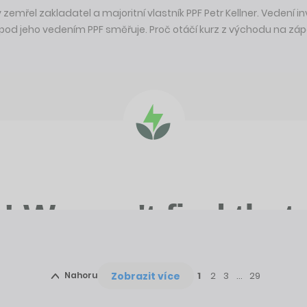
 zemřel zakladatel a majoritní vlastník PPF Petr Kellner. Vedení i
m pod jeho vedením PPF směřuje. Proč otáčí kurz z východu na z
Zobrazit více
Nahoru
1
2
3
…
29