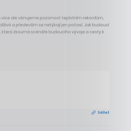
 Čím více ale věnujeme pozornost teplotním rekordům,
líživě a především se netýkají jen počasí. Jak budoucí
, která zkoumá scénáře budoucího vývoje a cesty k
Sdílet