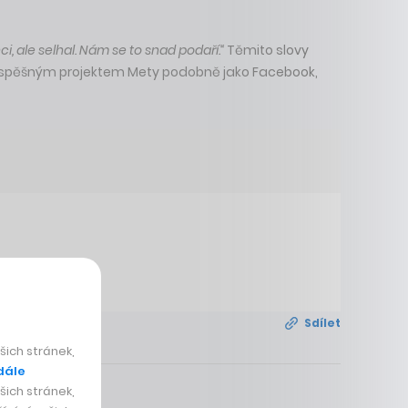
i, ale selhal. Nám se to snad podaří.“
Těmito slovy
leúspěšným projektem Mety podobně jako Facebook,
Sdílet
ich stránek,
dále
ich stránek,