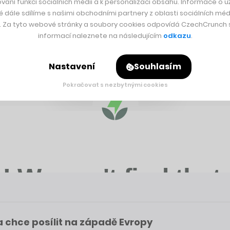
vání funkcí sociálních médií a k personalizaci obsahu. Informace o už
než kdy dříve. Podnikatelům nestačí vize a nápad – stále větší t
é dále sdílíme s našimi obchodními partnery z oblasti sociálních médi
y. Za tyto webové stránky a soubory cookies odpovídá CzechCrunch s.
vzdory. Třeba umělá inteligence a konkrétně pak český Resistant
informací naleznete na následujícím
odkazu
.
ky milionů korun. Jaké to je si o ně říct v době, kdy se startupy
Nastavení
Souhlasím
Pokračovat s nezbytnými cookies
 a chce posílit na západě Evropy