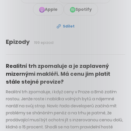
Apple
Spotify
Sdílet
Epizody
199 epizod
Realitní trh zpomaluje a je zaplavený
mizernými makléři. Má cenu jim platit
stále stejné provize?
Realitní trh zpomaluje, i když ceny v Praze a Brně zatím
rostou. Jenže roste i nabídka volných bytů a nájemné
naráží na svůj strop. Navíc řada developerů začíná mít
problémy se sháněním peněz a na trhu je patrné, že
prodávající musí být ochotni jít s inzerovanou cenou dolů,
klidně o 15 procent. Shodli se na tom pravidelní hosté