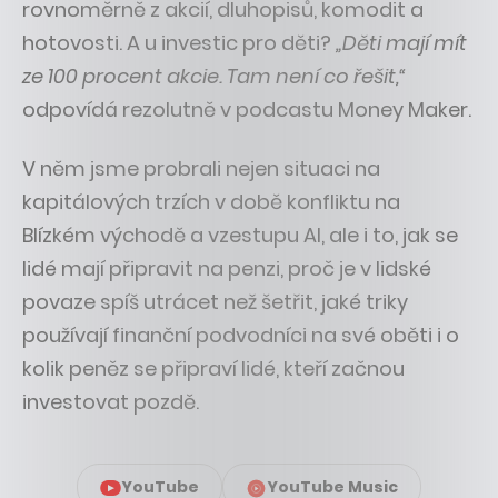
rovnoměrně z akcií, dluhopisů, komodit a
hotovosti. A u investic pro děti?
„Děti mají mít
ze 100 procent akcie. Tam není co řešit,“
odpovídá rezolutně v podcastu Money Maker.
V něm jsme probrali nejen situaci na
kapitálových trzích v době konfliktu na
Blízkém východě a vzestupu AI, ale i to, jak se
lidé mají připravit na penzi, proč je v lidské
povaze spíš utrácet než šetřit, jaké triky
používají finanční podvodníci na své oběti i o
kolik peněz se připraví lidé, kteří začnou
investovat pozdě.
YouTube
YouTube Music