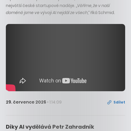
největší české startupové naděje.
„Věříme, že v naší
doméně jsme ve vývoji AI nejdál ze všech,“
říká Schmid.
29. července 2026
• 1:14:09
Sdílet
Díky AI vydělává Petr Zahradník