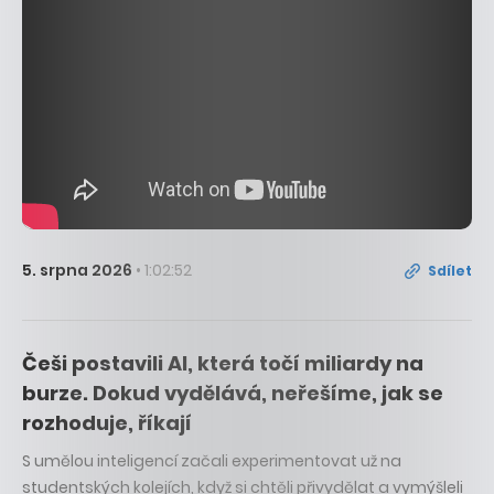
5. srpna 2026
• 1:02:52
Sdílet
Češi postavili AI, která točí miliardy na
burze. Dokud vydělává, neřešíme, jak se
rozhoduje, říkají
S umělou inteligencí začali experimentovat už na
studentských kolejích, když si chtěli přivydělat a vymýšleli