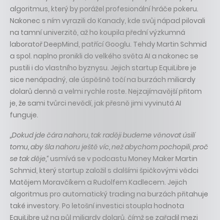
algoritmus, který by porážel profesionální hráče pokeru.
Nakonec s ním vyrazili do Kanady, kde svůj nápad pilovali
na tamní univerzitě, až ho koupila přední výzkumná
laboratoř DeepMind, patřící Googlu. Tehdy Martin Schmid
a spol. naplno pronikli do velkého světa AI a nakonec se
pustili i do vlastního byznysu. Jejich startup EquiLibre je
sice nenápadný, ale úspěšně točí na burzách miliardy
dolarů denně a velmi rychle roste. Nejzajímavější přitom
je, že sami tvůrci nevědí, jak přesně jimi vyvinutá AI
funguje.
„Dokud jde čára nahoru, tak raději budeme věnovat úsilí
tomu, aby šla nahoru ještě víc, než abychom pochopili, proč
se tak děje,“
usmívá se v podcastu Money Maker Martin
Schmid, který startup založil s dalšími špičkovými vědci
Matějem Moravčíkem a Rudolfem Kadlecem. Jejich
algoritmus pro automatický trading na burzách přitahuje
také investory. Po letošní investici stoupla hodnota
EquiLibre už na půl miliardy dolarů, čímž se zařadil mezi