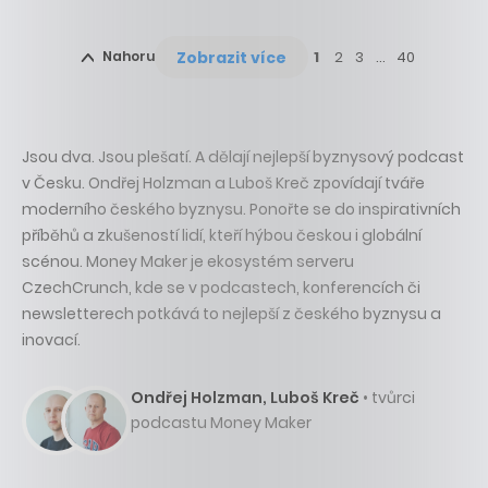
Zobrazit více
Nahoru
1
2
3
…
40
Jsou dva. Jsou plešatí. A dělají nejlepší byznysový podcast
v Česku. Ondřej Holzman a Luboš Kreč zpovídají tváře
moderního českého byznysu. Ponořte se do inspirativních
příběhů a zkušeností lidí, kteří hýbou českou i globální
scénou. Money Maker je ekosystém serveru
CzechCrunch, kde se v podcastech, konferencích či
newsletterech potkává to nejlepší z českého byznysu a
inovací.
Ondřej Holzman, Luboš Kreč
• tvůrci
podcastu Money Maker