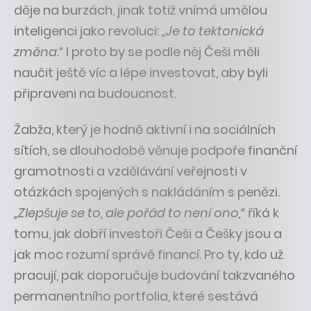
děje na burzách, jinak totiž vnímá umělou
inteligenci jako revoluci:
„Je to tektonická
změna.“
I proto by se podle něj Češi měli
naučit ještě víc a lépe investovat, aby byli
připraveni na budoucnost.
Žabža, který je hodně aktivní i na sociálních
sítích, se dlouhodobě věnuje podpoře finanční
gramotnosti a vzdělávání veřejnosti v
otázkách spojených s nakládáním s penězi.
„Zlepšuje se to, ale pořád to není ono,“
říká k
tomu, jak dobří investoři Češi a Češky jsou a
jak moc rozumí správě financí. Pro ty, kdo už
pracují, pak doporučuje budování takzvaného
permanentního portfolia, které sestává