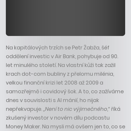
Na kapitálových trzích se Petr Žabža, šéf
oddělení investic v Air Bank, pohybuje od 90.
let minulého století. Na vlastní kůži tak zažil
krach dot-com bubliny z přelomu milénia,
velkou finanční krizi let 2008 až 2009 a
samozřejmě i covidový šok. A to, co zažíváme
dnes v souvislosti s AI mánií, ho nijak
nepřekvapuje.
„Není to nic výjimečného,“
říká
zkušený investor v novém dílu podcastu
Money Maker. Na mysli má ovšem jen to, co se