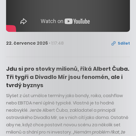
22. července 2026
• 1:17:48
Sdílet
Jdu si pro stovky milionů, říká Albert Čuba.
Tři tygři a Divadlo Mír jsou fenomén, ale i
tvrdý byznys
Slyšet z úst umělce termíny jako bondy, roika, cashflow
nebo EBITDA není úplně typické. Vlastně je to hodně
neobvyklé. Jenže Albert Čuba, zakladatel a principál
ostravského Divadla Mír, se v nich cítí jako doma. Ostatně
aby ne, když chce postavit novou scénu za několik set
milionů a shání pro ni investory.
„Nemám problém říkat, že