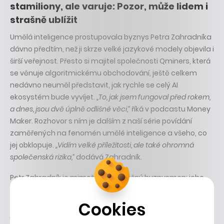
stamiliony, ale varuje: Pozor, může lidem i
strašně ublížit
Umělá inteligence prostupovala byznys Petra Zahradníka
dávno předtím, než ji skrze velké jazykové modely objevila i
širší veřejnost. Přesto si majitel společnosti Qminers, která
se věnuje algoritmickému obchodování, ještě celkem
nedávno neuměl představit, jak rychle se celý AI
ekosystém bude vyvíjet.
„To, jak jsem fungoval před rokem,
a dnes, jsou dvě úplně odlišné věci,“
říká v podcastu Money
Maker. Rozhovor s ním je dalším z naší série povídání
zaměřených na fenomén umělé inteligence a všeho, co
jej obklopuje.
„Vidím velké příležitosti, ale také ohromná
společenská rizika,“
dodává Zahradník.
Petr Zahradník je mimořádně úspěšný byznysmen: jeho
firma Qminers každý rok vydělává několik set milionů
korun v čistém a vedle toho drží i menšinové podíly v dnes
Cookies
již miliardových projektech Nano Energies, Delta Green,