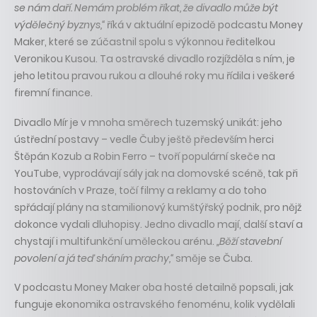
se nám daří. Nemám problém říkat, že divadlo může být
výdělečný byznys,“
říká v aktuální epizodě podcastu Money
Maker, které se zúčastnil spolu s výkonnou ředitelkou
Veronikou Kusou. Ta ostravské divadlo rozjížděla s ním, je
jeho letitou pravou rukou a dlouhé roky mu řídila i veškeré
firemní finance.
Divadlo Mír je v mnoha směrech tuzemský unikát: jeho
ústřední postavy – vedle Čuby ještě především herci
Štěpán Kozub a Robin Ferro – tvoří populární skeče na
YouTube, vyprodávají sály jak na domovské scéně, tak při
hostováních v Praze, točí filmy a reklamy a do toho
spřádají plány na stamilionový kumštýřský podnik, pro nějž
dokonce vydali dluhopisy. Jedno divadlo mají, další staví a
chystají i multifunkční uměleckou arénu.
„Běží stavební
povolení a já teď sháním prachy,“
směje se Čuba.
V podcastu Money Maker oba hosté detailně popsali, jak
funguje ekonomika ostravského fenoménu, kolik vydělali