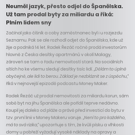
Neuměl jazyk, přesto odjel do Španělska.
Už tam prodal byty za miliardu a říká:
Plním lidem sny
Začínal jako číšník a coby zaměstnanec byl i u rozjezdu
Seznamu. Pak se ale rozhodl odjet do Španělska, kde už
žije a podniká 14 let. Radek Řezáč ročně prodá investorům
hlavně z Česka desítky apartmánů v okolí Malagy,
zároveň se tam o řadu nemovitostí stará. Na sociálních
sítích ho ke všemu sledují desítky tisíc lidí.
„Dělám to úplně
obyčejně, ale lidi to berou. Základ je nezbláznit se z úspěchu,“
říká v nejnovejší epizodě podcastu Money Maker.
Radek Řezáč už prodal nemovitosti za miliardu korun, sám
sobě byt na jihu Španělska ale pořídil teprve nedávno.
Koupil jej daleko od pláže a právě před investicí do bytu v
tzv. první linii v Money Makeru varuje.
„Není to pro každého,
má to svá rizika,“
upozorňuje s tím, že kvůli písku a vlhkosti
domy u pobřeží vyžadují vysoké náklady na opravy a