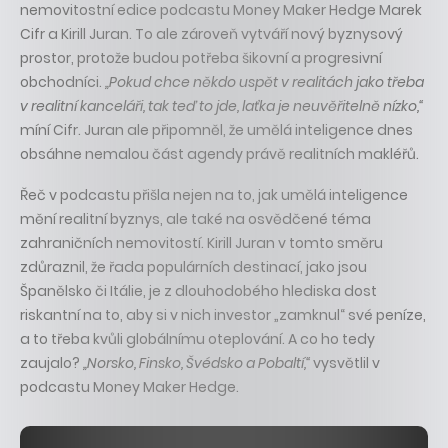
nemovitostní edice podcastu Money Maker Hedge Marek
Cifr a Kirill Juran. To ale zároveň vytváří nový byznysový
prostor, protože budou potřeba šikovní a progresivní
obchodníci.
„Pokud chce někdo uspět v realitách jako třeba
v realitní kanceláři, tak teď to jde, laťka je neuvěřitelně nízko,“
míní Cifr. Juran ale připomněl, že umělá inteligence dnes
obsáhne nemalou část agendy právě realitních makléřů.
Řeč v podcastu přišla nejen na to, jak umělá inteligence
mění realitní byznys, ale také na osvědčené téma
zahraničních nemovitostí. Kirill Juran v tomto směru
zdůraznil, že řada populárních destinací, jako jsou
Španělsko či Itálie, je z dlouhodobého hlediska dost
riskantní na to, aby si v nich investor „zamknul“ své peníze,
a to třeba kvůli globálnímu oteplování. A co ho tedy
zaujalo?
„Norsko, Finsko, Švédsko a Pobaltí,“
vysvětlil v
podcastu Money Maker Hedge.