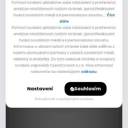
Second Foundation nebo EquiLibre, které taktéž hodně
Pomocí cookies ukládáme vaše nastavení a preferencí,
spoléhají na AI. Je také zakladatelem a hlavním
analýze návštěvnosti našich stránek, zprostředkování
mecenášem neziskové organizace Matika Česku, která
funkcí sociálních médií a k personalizaci obsahu …
Číst
dále
se snaží zlepšit výuku matematiky na školách. Umělá
Pomocí cookies ukládáme vaše nastavení a preferencí,
inteligence je tedy něco, nad čím hodně a často přemýšlí.
analýze návštěvnosti našich stránek, zprostředkování
„Lidstvo si nakonec najde cestu, ale je možné, že nás předtím
funkcí sociálních médií a k personalizaci obsahu.
čeká nějaký propad,“
vysvětluje v podcastu.
Informace o užívání našich stránek také dále sdílíme s
našimi obchodními partnery z oblasti sociálních médií,
V něm detailně popisuje, jak o nástupu umělé inteligence
reklamy a analytiky. Za tyto webové stránky a soubory
uvažuje, čeho se bojí a jestli můžou počítače zničit
cookies odpovídá CzechCrunch s.r.o. Více informací
demokracii, zároveň poukazuje na roli a proměny
naleznete na následujícím
odkazu
.
vzdělávání či na to, jak moc se díky AI zlepší zdraví lidí a
naše poznání toho, kterak funguje třeba lidské tělo.
Nastavení
Souhlasím
Pokračovat s nezbytnými cookies