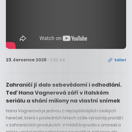
23. července 2026
• 2:00:44
Sdílet
Zahraničí jí dalo sebevědomí i odhodlání.
Teď Hana Vagnerová září v italském
seriálu a shání miliony na vlastní snímek
Hana Vagnerová je jednou z nejúspěšnějších českých
hereček, která v posledních letech stále výrazněji proráží i
v zahraničních produkcích. V mládí bojovala s anorexií a
místo umění měla nakročeno na matfyz, nakonec ale