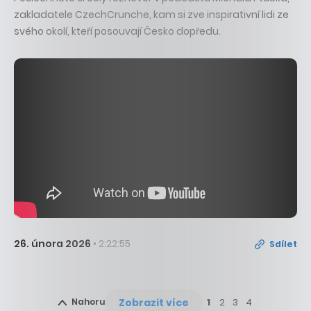
zakladatele CzechCrunche, kam si zve inspirativní lidi ze
svého okolí, kteří posouvají Česko dopředu.
26. února 2026
• 2:22:55
Sdílet
Zobrazit více
Nahoru
1
2
3
4