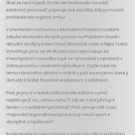
říkali, že neumí psát. To mě ale motivovalo na sobě
extrémně pracovat,“
popisuje své začátky, kdy po nocích
prohledávala registry smluv.
V otevřeném rozhovoru s Michalem Ptáčkem rozebírá
zákulisí sledování vlivných postav na Pražském hradě i
aktuální analýzy kolem hnutí Motoristé sobě a Filipa Turka.
Vysvětluje, proč se ve skutečnosti nepovažuje za
investigativní novinářku a jak se vyrovnává s nenávistí v
online prostoru i osobními výhružkami. Dojde také na
téma náročného dětství v rodině s pěti sourozenci, které ji
donutilo k brzké finanční nezávislosti a odolnosti.
Proč je pro ni v redakci klíčová role editora a proč
neplánuje jít na „volnou nohu“? Jak se mění přístup k
ženám v mediálním prostředí? Proč věnuje tolik času
mapování regionální korupce a co ji naučil sport o
disciplíně a trpělivosti?
Poslechněte si celý rozhovor v podcastu Michala Ptáčka,