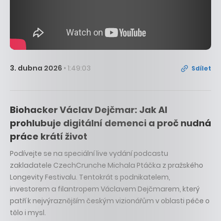
3. dubna 2026
• 1:49:03
Sdílet
Biohacker Václav Dejčmar: Jak AI
prohlubuje digitální demenci a proč nudná
práce krátí život
Podívejte se na speciální live vydání podcastu
zakladatele CzechCrunche Michala Ptáčka z pražského
Longevity Festivalu. Tentokrát s podnikatelem,
investorem a filantropem Václavem Dejčmarem, který
patří k nejvýraznějším českým vizionářům v oblasti péče o
tělo i mysl.