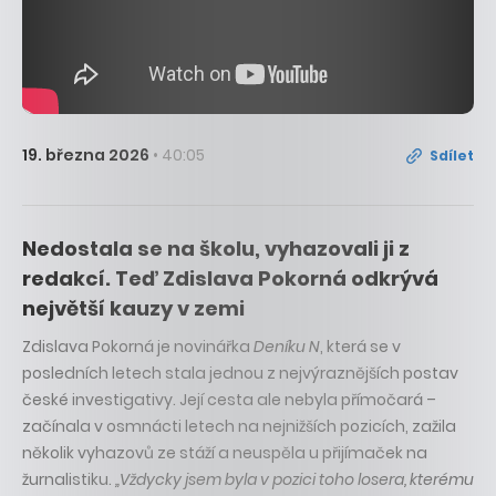
19. března 2026
• 40:05
Sdílet
Nedostala se na školu, vyhazovali ji z
redakcí. Teď Zdislava Pokorná odkrývá
největší kauzy v zemi
Zdislava Pokorná je novinářka
Deníku N
, která se v
posledních letech stala jednou z nejvýraznějších postav
české investigativy. Její cesta ale nebyla přímočará –
začínala v osmnácti letech na nejnižších pozicích, zažila
několik vyhazovů ze stáží a neuspěla u přijímaček na
žurnalistiku.
„Vždycky jsem byla v pozici toho losera, kterému