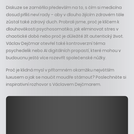
Diskuze se zaměřila především na to, s čím si medicína
dosud příliš neví rady – aby v dlouho žijícím zdravém těle
zůstal také zdravý duch. Probrali jsme, proč je klíčem k
dlouhověkosti psychosomatika, jak eliminovat stres v
chaotické době nebo proč je důležité žít autentický život.
Václav Dejčmar otevřel také kontroverzní téma
psychedelik nebo AI digitálních propastí, které mohou v
budoucnu ještě více rozevřít společenské nůžky.
Proč je klidná mysl v přítomném okamžiku největším
luxusem a jak se naučit moudře stárnout? Poslechněte si
inspirativní rozhovor s Václavem Dejčmarem.