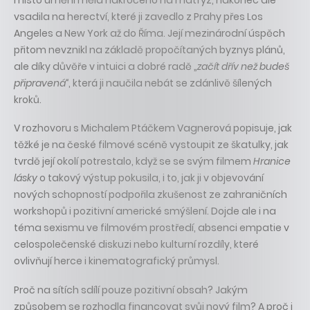
vsadila na herectví, které ji zavedlo z Prahy přes Los
Angeles a New York až do Říma. Její mezinárodní úspěch
přitom nevznikl na základě propočítaných byznys plánů,
ale díky důvěře v intuici a dobré radě „
začít dřív než budeš
připravená“
, která ji naučila nebát se zdánlivě šílených
kroků.
V rozhovoru s Michalem Ptáčkem Vagnerová popisuje, jak
těžké je na české filmové scéně vystoupit ze škatulky, jak
tvrdě její okolí potrestalo, když se se svým filmem
Hranice
lásky
o takový výstup pokusila, i to, jak ji v objevování
nových schopností podpořila zkušenost ze zahraničních
workshopů i pozitivní americké smýšlení. Dojde ale i na
téma sexismu ve filmovém prostředí, absenci empatie v
celospolečenské diskuzi nebo kulturní rozdíly, které
ovlivňují herce i kinematografický průmysl.
Proč na sítích sdílí pouze pozitivní obsah? Jakým
způsobem se rozhodla financovat svůj nový film? A proč i