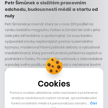
Petr Šimůnek o složitém pracovním
odchodu, budoucnosti médií a startu od
nuly
Petr Šimůnek je novinář, který se v roce 2011 podílel na
vzniku českého magazínu
Forbes
a čtrnáct let stál v jeho
čele jako šéfredaktor a spolumajitel. Za svou kariéru
vyzpovídal stovky nejvlivnějších postav tuzemského
byznysu, moderoval hlavní politické debaty a vybudoval
mediální brand, který pomohl změnit pohled na úspěch a
podnikání v Česku. Po nedávném odchodu z čela redakce
a prodeji svého podílu se nyní nachází v nečekané životní
etapě.
Cookies
V otevřeném rozhovoru s Michalem Ptáčkem mluví o
čerstvé diagnóze závažné nemoci. Popisuje, jak se
vyrovnává s náhlým zásahem do osobních i pracovních
Pomocí cookies ukládáme vaše nastavení a preferencí,
plánů a proč i v této situaci věří svému heslu, že „všechno
analýze návštěvnosti našich stránek, zprostředkování
funkcí sociálních médií a k personalizaci obsahu …
Číst
začíná dnes“. Rozebírá ale také zákulisí miliardářského