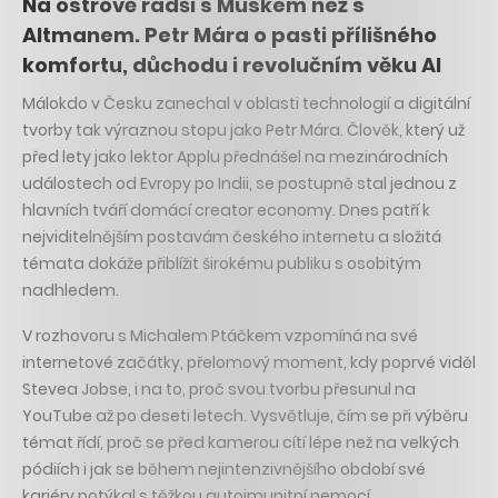
Na ostrově radši s Muskem než s
Altmanem. Petr Mára o pasti přílišného
komfortu, důchodu i revolučním věku AI
Málokdo v Česku zanechal v oblasti technologií a digitální
tvorby tak výraznou stopu jako Petr Mára. Člověk, který už
před lety jako lektor Applu přednášel na mezinárodních
událostech od Evropy po Indii, se postupně stal jednou z
hlavních tváří domácí creator economy. Dnes patří k
nejviditelnějším postavám českého internetu a složitá
témata dokáže přiblížit širokému publiku s osobitým
nadhledem.
V rozhovoru s Michalem Ptáčkem vzpomíná na své
internetové začátky, přelomový moment, kdy poprvé viděl
Stevea Jobse, i na to, proč svou tvorbu přesunul na
YouTube až po deseti letech. Vysvětluje, čím se při výběru
témat řídí, proč se před kamerou cítí lépe než na velkých
pódiích i jak se během nejintenzivnějšího období své
kariéry potýkal s těžkou autoimunitní nemocí.