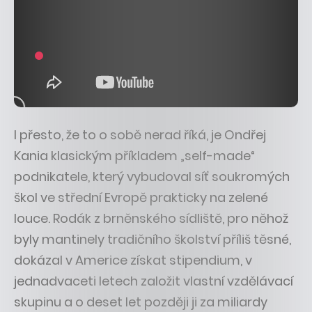
I přesto, že to o sobě nerad říká, je Ondřej
Kania klasickým příkladem „self-made“
podnikatele, který vybudoval síť soukromých
škol ve střední Evropě prakticky na zelené
louce. Rodák z brněnského sídliště, pro něhož
byly mantinely tradičního školství příliš těsné,
dokázal v Americe získat stipendium, v
jednadvaceti letech založit vlastní vzdělávací
skupinu a o deset let později ji za miliardy