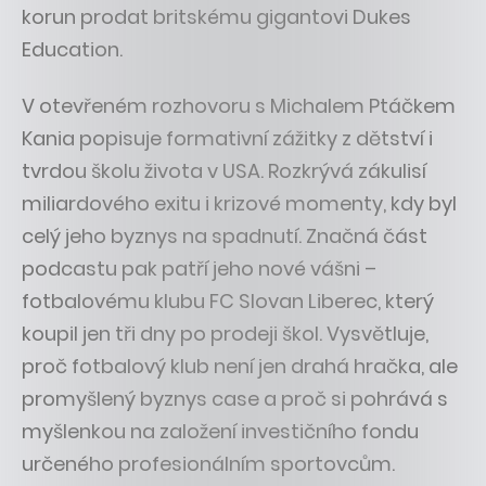
korun prodat britskému gigantovi Dukes
Education.
V otevřeném rozhovoru s Michalem Ptáčkem
Kania popisuje formativní zážitky z dětství i
tvrdou školu života v USA. Rozkrývá zákulisí
miliardového exitu i krizové momenty, kdy byl
celý jeho byznys na spadnutí. Značná část
podcastu pak patří jeho nové vášni –
fotbalovému klubu FC Slovan Liberec, který
koupil jen tři dny po prodeji škol. Vysvětluje,
proč fotbalový klub není jen drahá hračka, ale
promyšlený byznys case a proč si pohrává s
myšlenkou na založení investičního fondu
určeného profesionálním sportovcům.