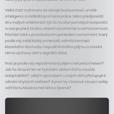
Velká část rozhovoru se věnuje budoucnosti, umělé
inteligenci a radikální proměně práce. Mára předpovídá
éru malých efektivních týmů na úkor pomalých korporátů
a varuje před ztrátou vlastní autonomie a samostatnosti.
Přichází také s provokativním pohledem na komfort, který
podle něj zabíjí lidský potenciál, odmítá koncept
klasického důchodu i nepodmíněného příjmu a otevírá
téma výchovy dětí v digitální době.
Proč je podle něj nepodmíněný příjem nefunkční řešení?
Jak ho dvacet let ve fyzickém diskomfortu naučilo
adaptabilitě? Jakým způsobem u svých dětí přistupuje k
užívání chytrých zařízení? A proč by v krizové situaci raději
věřil Elonu Muskovi než šéfovi OpenAI?