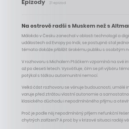
Epizody
21 epizod
Na ostrově radši s Muskem než s Altman
Málokdo v Česku zanechal v oblasti technologií a digi
událostech od Evropy po Indii, se postupně stal jedno
témata dokáže přiblížit širokému publiku s osobitým
V rozhovoru s Michalem Ptáčkem vzpomíná na své int
až po deseti letech. Vysvětluje, čím se při výběru téma
potýkal s těžkou autoimunitní nemocí.
Velká část rozhovoru se věnuje budoucnosti, umělé i
varuje před ztrátou vlastní autonomie a samostatnost
klasického důchodu i nepodmíněného příjmu a otevírá
Proč je podle něj nepodmíněný příjem nefunkční řešen
chytrých zařízení? A proč by v krizové situaci raději v