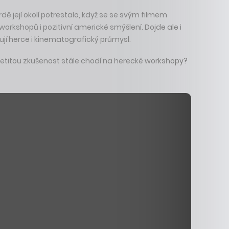
ě její okolí potrestalo, když se se svým filmem
workshopů i pozitivní americké smýšlení. Dojde ale i
ují herce i kinematografický průmysl.
 letitou zkušenost stále chodí na herecké workshopy?