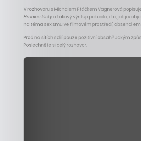
V rozhovoru s Michalem Ptáčkem Vagnerová popisuje, ja
Hranice lásky
o takový výstup pokusila, i to, jak ji v 
na téma sexismu ve filmovém prostředí, absenci empati
Proč na sítích sdílí pouze pozitivní obsah? Jakým zp
Poslechněte si celý rozhovor.