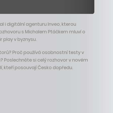
 i digitální agenturu Inveo, kterou
rozhovoru s Michalem Ptáčkem mluví o
r play v byznysu.
estorů? Proč používá osobnostní testy v
a? Poslechněte si celý rozhovor v novém
í, kteří posouvají Česko dopředu.