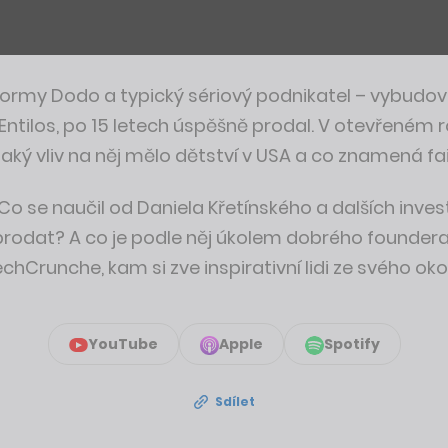
tformy Dodo a typický sériový podnikatel – vybudoval
tilos, po 15 letech úspěšně prodal. V otevřeném 
jaký vliv na něj mělo dětství v USA a co znamená fai
? Co se naučil od Daniela Křetínského a dalších inv
u prodat? A co je podle něj úkolem dobrého founder
Crunche, kam si zve inspirativní lidi ze svého okol
YouTube
Apple
Spotify
Sdílet