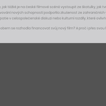
k těžké je na české filmové scéně vystoupit ze škatulky, jak tvrd
objevování nových schopností podpořila zkušenost ze zahraničních 
e v celospolečenské diskuzi nebo kulturní rozdíly, které ovlivň
ůsobem se rozhodla financovat svůj nový film? A proč i přes svou