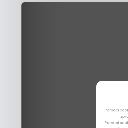
Pomocí cook
zpro
Pomocí cook