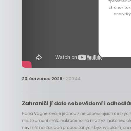
zprostředko
stránek tak
analytik
23. července 2026
• 2:00:44
Zahraničí jí dalo sebevědomí i odhodlá
Hana Vagnerová je jednou z nejúspěšnějších českých he
místo umění měla nakročeno na matfyz, nakonec ale vs
nevznikl na základě propočítaných byznys plánů, ale d