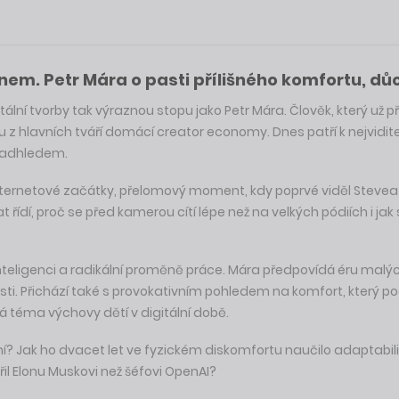
em. Petr Mára o pasti přílišného komfortu, dů
tální tvorby tak výraznou stopu jako Petr Mára. Člověk, který už 
u z hlavních tváří domácí creator economy. Dnes patří k nejvidi
 nadhledem.
ernetové začátky, přelomový moment, kdy poprvé viděl Stevea J
t řídí, proč se před kamerou cítí lépe než na velkých pódiích i ja
nteligenci a radikální proměně práce. Mára předpovídá éru malý
i. Přichází také s provokativním pohledem na komfort, který podl
 téma výchovy dětí v digitální době.
í? Jak ho dvacet let ve fyzickém diskomfortu naučilo adaptabil
ěřil Elonu Muskovi než šéfovi OpenAI?