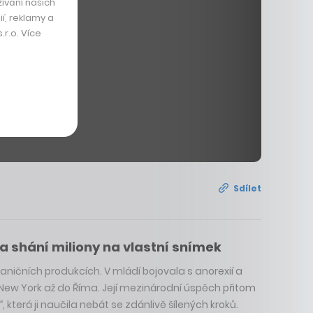
ívání našich
í, reklamy a
r.o. Více
Sdílet
a shání miliony na vlastní snímek
aničních produkcích. V mládí bojovala s anorexií a
 New York až do Říma. Její mezinárodní úspěch přitom
“
, která ji naučila nebát se zdánlivě šílených kroků.