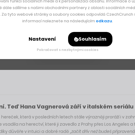
vání funkcí sociálních médií a k personalizaci obsahu. Informace o už
é dále sdílíme s našimi obchodními partnery z oblasti sociálních médi
y. Za tyto webové stránky a soubory cookies odpovídá CzechCrunch s.
informací naleznete na následujícím
odkazu
.
Nastavení
Souhlasím
Pokračovat s nezbytnými cookies
ní. Teď Hana Vagnerová září v italském seriálu 
reček, která v posledních letech stále výrazněji proráží i v zahr
adila na herectví, které ji zavedlo z Prahy přes Los Angeles a
íky důvěře v intuici a dobré radě „
začít dřív než budeš připravená