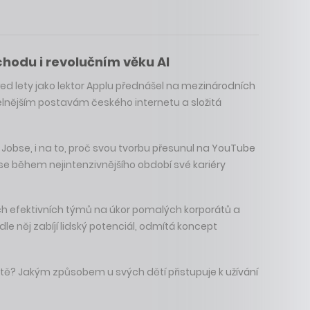
chodu i revolučním věku AI
před lety jako lektor Applu přednášel na mezinárodních
telnějším postavám českého internetu a složitá
obse, i na to, proč svou tvorbu přesunul na YouTube
k se během nejintenzivnějšího období své kariéry
ch efektivních týmů na úkor pomalých korporátů a
e něj zabíjí lidský potenciál, odmítá koncept
itě? Jakým způsobem u svých dětí přistupuje k užívání