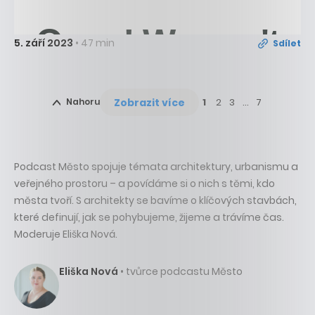
5. září 2023
• 47 min
Sdílet
Zobrazit více
Nahoru
1
2
3
…
7
Podcast Město spojuje témata architektury, urbanismu a
veřejného prostoru – a povídáme si o nich s těmi, kdo
města tvoří. S architekty se bavíme o klíčových stavbách,
které definují, jak se pohybujeme, žijeme a trávíme čas.
Moderuje Eliška Nová.
Eliška Nová
• tvůrce podcastu Město