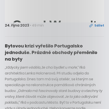
24. října 2023
• 49 min
Sdílet
Bytovou krizi vyřešilo Portugalsko
jednoduše. Prázdné obchody přeměnilo
na byty
„Vždycky jsem věděla, že chci bydlet u moře,“
říká
architektka Lenka Holcnerová. Při studiu odjela do
Portugalska. Dnes tam má svůj ateliér, se kterým se
specializuje na rekonstrukce památkově chráněných
budov.
„Odmala mě fascinovaly staré budovy a všechny ty
vrstvy, které člověk může objevovat. Je to jako odkrývání
pokladu,“
říká v podcastu Město. Byť to v Portugalsku není
vždy s úřady jednoduché, třeba konverze podle