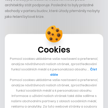
architektky stát podporuje. Posledně to byly prázdné
obchody v parteru budov, které úřady přeměnily na byty
jako řešení bytové krize.
Cookies
Pomocí cookies ukládáme vaše nastavení a preferencí,
analýze návštěvnosti našich stránek, zprostředkování
funkcí sociálních médií a k personalizaci obsahu …
Číst
dále
13. října 2023
• 46 min
Sdílet
Pomocí cookies ukládáme vaše nastavení a preferencí,
analýze návštěvnosti našich stránek, zprostředkování
funkcí sociálních médií a k personalizaci obsahu.
Informace o užívání našich stránek také dále sdílíme s
Koncertní sál je jako dobré jídlo. Záleží i na
našimi obchodními partnery z oblasti sociálních médií,
atmosféře a tom, kdo jí, říká Petr Hájek
reklamy a analytiky. Za tyto webové stránky a soubory