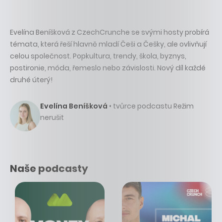
Evelína Beníšková z CzechCrunche se svými hosty probírá
témata, která řeší hlavně mladí Češi a Češky, ale ovlivňují
celou společnost. Popkultura, trendy, škola, byznys,
postironie, móda, řemeslo nebo závislosti. Nový díl každé
druhé úterý!
Evelína Beníšková
• tvůrce podcastu Režim
nerušit
Naše podcasty