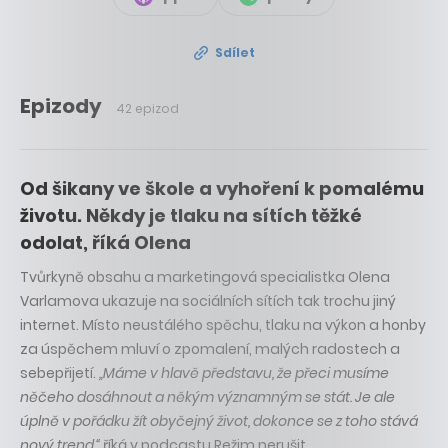
Sdílet
Epizody
42 epizod
Od šikany ve škole a vyhoření k pomalému
životu. Někdy je tlaku na sítích těžké
odolat, říká Olena
Tvůrkyně obsahu a marketingová specialistka Olena
Varlamova ukazuje na sociálních sítích tak trochu jiný
internet. Místo neustálého spěchu, tlaku na výkon a honby
za úspěchem mluví o zpomalení, malých radostech a
sebepřijetí.
„Máme v hlavě představu, že přeci musíme
něčeho dosáhnout a někým významným se stát. Je ale
úplně v pořádku žít obyčejný život, dokonce se z toho stává
nový trend,“
říká v podcastu Režim nerušit.