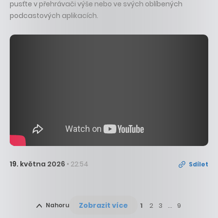
pusťte v přehrávači výše nebo ve svých oblíbených
podcastových aplikacích.
19. května 2026
• 22:54
Sdílet
Zobrazit více
Nahoru
1
2
3
…
9