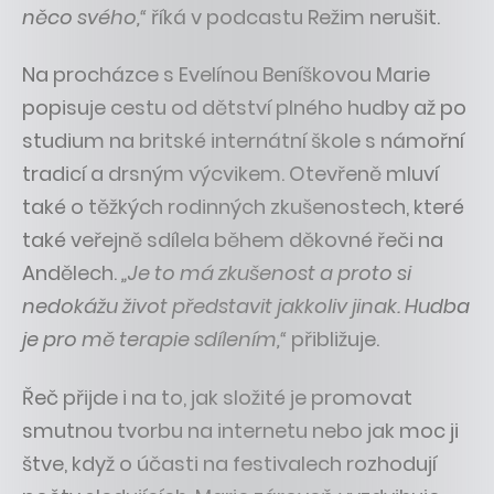
něco svého,“
říká v podcastu Režim nerušit.
Na procházce s Evelínou Beníškovou Marie
popisuje cestu od dětství plného hudby až po
studium na britské internátní škole s námořní
tradicí a drsným výcvikem. Otevřeně mluví
také o těžkých rodinných zkušenostech, které
také veřejně sdílela během děkovné řeči na
Andělech.
„Je to má zkušenost a proto si
nedokážu život představit jakkoliv jinak. Hudba
je pro mě terapie sdílením,“
přibližuje.
Řeč přijde i na to, jak složité je promovat
smutnou tvorbu na internetu nebo jak moc ji
štve, když o účasti na festivalech rozhodují