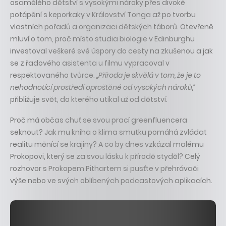
osamělého dětství s vysokými nároky přes divoké
potápění s keporkaky v Království Tonga až po tvorbu
vlastních pořadů a organizaci dětských táborů. Otevřeně
mluví o tom, proč místo studia biologie v Edinburghu
investoval veškeré své úspory do cesty na zkušenou a jak
se z řadového asistenta u filmu vypracoval v
respektovaného tvůrce.
„Příroda je skvělá v tom, že je to
nehodnotící prostředí oproštěné od vysokých nároků,“
přibližuje svět, do kterého utíkal už od dětství.
Proč má občas chuť se svou prací greenfluencera
seknout? Jak mu kniha o klima smutku pomáhá zvládat
realitu měnící se krajiny? A co by dnes vzkázal malému
Prokopovi, který se za svou lásku k přírodě styděl? Celý
rozhovor s Prokopem Pithartem si pusťte v přehrávači
výše nebo ve svých oblíbených podcastových aplikacích.