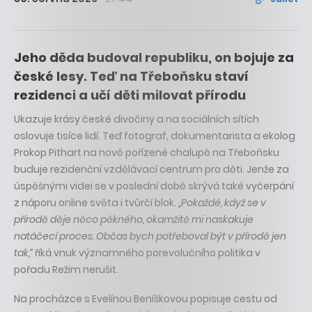
Jeho děda budoval republiku, on bojuje za
české lesy. Teď na Třeboňsku staví
rezidenci a učí děti milovat přírodu
Ukazuje krásy české divočiny a na sociálních sítích
oslovuje tisíce lidí. Teď fotograf, dokumentarista a ekolog
Prokop Pithart na nově pořízené chalupě na Třeboňsku
buduje rezidenční vzdělávací centrum pro děti. Jenže za
úspěšnými videi se v poslední době skrývá také vyčerpání
z náporu online světa i tvůrčí blok.
„Pokaždé, když se v
přírodě děje něco pěkného, okamžitě mi naskakuje
natáčecí proces. Občas bych potřeboval být v přírodě jen
tak,“
říká vnuk významného porevolučního politika v
pořadu Režim nerušit.
Na procházce s Evelínou Beníškovou popisuje cestu od