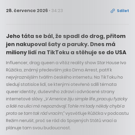
28. července 2026
• 34:23
Sdílet
Jeho táta se bál, že spadl do drog, přitom
jen nakupoval šaty a paruky. Dnes má
miliony lidí na TikToku a stěhuje se do USA
Influencer, drag queen a vítěz reality show
Star House
Ivo
Růžička, známý především jako Dima Arrest, patří k
nejvýraznějším tvářím českého internetu. Na TikToku ho
sledují statisíce lidí, se kterými otevřeně sdílí témata
queer identity, duševního zdraví i odvrácené strany
internetové slávy.
„V Americe žiju simple life, pracuju fyzicky
a lidé na ulici mě nepoznávají. Tohle mi tady někdy chybí a
proto se tam tak rád vracím,“
vysvětluje Růžička v podcastu
Režim nerušit, proč se rád do Spojených Států vrací a
plánuje tam svou budoucnost.