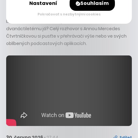
trochu se stydím navazovat nová přátelství,“
přiznává.
Nastavení
Souhlasím
Proč jí rodiče dali jméno Mercedes? Umí si představit život
Pokračovat s nezbytnými cookies
bez sociálních sítí? A co by dnes vzkázala svému
dvanáctiletému já? Celý rozhovor s Annou Mercedes
Čtvrtníčkovou si pusťte v přehrávači výše nebo ve svých
oblíbených podcastových aplikacích.
30. června 2026
• 27:44
Sdílet