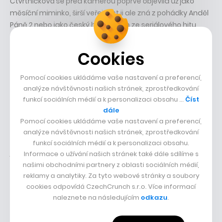
Čtvrtníčková se před kamerou poprvé objevila už jako
měsíční miminko, širší veřejnost ji ale zná z pohádky Anděl
Páně 2 nebo jako český hlas Eleven ze seriálového hitu
Stranger Things. Dcera herce Petra Čtvrtníčka nedávno
rozvířila vody ironickým songem Nepo, ve kterém si spolu s
Cookies
Frantou Prachařem a Matem 213 z nálepky nepo babies
utahují.
„Nechci se brát moc vážně, je to hrozně nudné a
Pomocí cookies ukládáme vaše nastavení a preferencí,
vyčerpávající, je potřeba se trochu uvolnit,“
říká v podcastu
analýze návštěvnosti našich stránek, zprostředkování
Režim nerušit.
funkcí sociálních médií a k personalizaci obsahu …
Číst
dále
Na procházce s Evelínou Beníškovou vzpomíná na dětství
Pomocí cookies ukládáme vaše nastavení a preferencí,
strávené v Divadle Na zábradlí i na svá první pěvecká
analýze návštěvnosti našich stránek, zprostředkování
vystoupení v dětské opeře. Otevřeně mluví o tom, jaké to
funkcí sociálních médií a k personalizaci obsahu.
je vyrůstat pod neustálým drobnohledem, proč bylo
Informace o užívání našich stránek také dále sdílíme s
psychicky náročné propůjčit hlas Eleven nebo proč se jí
našimi obchodními partnery z oblasti sociálních médií,
reklamy a analytiky. Za tyto webové stránky a soubory
teď těžko píšou nové texty. Řeč přijde i na její studium
cookies odpovídá CzechCrunch s.r.o. Více informací
produkce, odmítnutí na DAMU, za které je dnes vděčná,
naleznete na následujícím
odkazu
.
nebo na zkušenosti z Erasmu v Barceloně.
„Zjistila jsem, že
nejsem tak extrovertní, jak jsem si celý život myslela, a