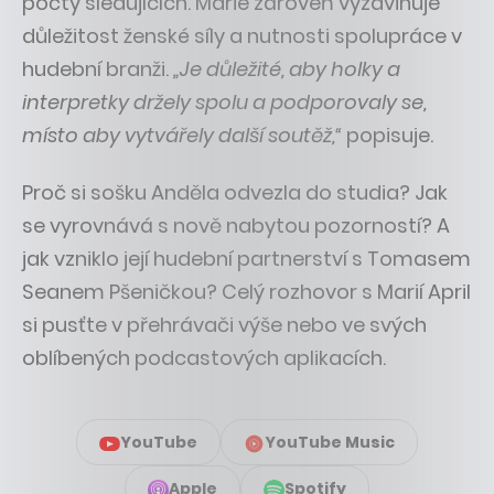
počty sledujících. Marie zároveň vyzdvihuje
důležitost ženské síly a nutnosti spolupráce v
hudební branži.
„Je důležité, aby holky a
interpretky držely spolu a podporovaly se,
místo aby vytvářely další soutěž,“
popisuje.
Proč si sošku Anděla odvezla do studia? Jak
se vyrovnává s nově nabytou pozorností? A
jak vzniklo její hudební partnerství s Tomasem
Seanem Pšeničkou? Celý rozhovor s Marií April
si pusťte v přehrávači výše nebo ve svých
oblíbených podcastových aplikacích.
YouTube
YouTube Music
Apple
Spotify