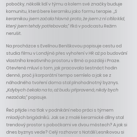
pobočky, několik lidí v týmu a kolem své značky buduje
komunitu, která bere keramiku jako formu terapie.
„S
keramikou jsem začala hlavně proto, že jsem z ní cítila klid,
který jsem tehdy potřebovala,“
říká v podcastu Režim
nerušit.
Na procházce s Evelínou Beníškovou popisuje cestu od
studia filmu v Londýně přes vyhoření v HR až po budování
vlastního kreativního prostoru v Brně a později i Praze.
Otevřeně mluví o tom, jak pracovala šestnáct hodin
denně, proč ji korporátní tempo semlelo a jak se z
náhodného tvoření doma stal plnohodnotný byznys.
„Kdybych čekala na to, až budu připravená, nikdy bych
nezačala,“
popisuje.
Řeč přijde i na tlak v podnikání nebo práci s týmem
mladých brigádníků. Jak se z malé keramické dílny stal
trendový prostor s pobočkami ve dvou městech? A jak si
dnes byznys vede? Celý rozhovor s Natálií Lesníkovou si