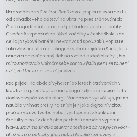
Na procházce s Evelínou Beníškovou popisuje svou cestu
od pohádkového dětství na Ukrajině přes stěhování do
Česka v jedenácti letech až po hledání vlastní identity.
Otevřeně vzpomíná na těžké začátky v české škole, kde
čelila jazykové bariéře i nevraživosti spolužáků. Popisuje
také zkušenost s modelingem v jihokorejském Soulu, kde
narazila na neúprosný tlak na vzhled a ideální míry.
„Jen
mi to zhoršovalo vnímání sebe sama. Zjistila jsem, že to není
svět, ve kterém se vidím,“
přibližuje.
Řeč přijde i na období vyhoření po letech strávených v
kreativním prostředí a marketingu, kdy si na sociální sítě
doslova vypěstovala alergii. Varlamova vysvětluje, jak se
naučila vnímat profily na sítích jen jako digitální vizitku,
proč se ve své tvorbě nebojí vystupovat z konkrétní
škatulky a co jí v době plné podnětů pomáhá vypnout
hlavu.
„Baví mě zkrátka žít život a těšit se z obyčejných věcí –
ať už jde o procházky, jógu nebo hluboké rozhovory s