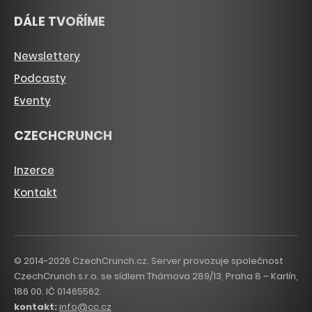
DÁLE TVOŘÍME
Newslettery
Podcasty
Eventy
CZECHCRUNCH
Inzerce
Kontakt
© 2014-2026 CzechCrunch.cz. Server provozuje společnost
CzechCrunch s.r.o. se sídlem Thámova 289/13, Praha 8 – Karlín,
186 00. IČ 01465562.
kontakt:
info@cc.cz