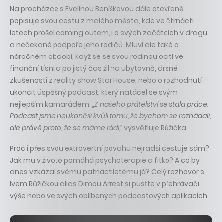
Na procházce s Evelínou Beníškovou dále otevřeně
popisuje svou cestu z malého města, kde ve čtrnácti
letech prošel coming outem, i o svých začátcích v dragu
a nečekané podpoře jeho rodičů. Mluví ale také o
náročném období, když se se svou rodinou ocitl ve
finanční tísni a po jistý čas žil na ubytovně, drsné
zkušenosti z reality show Star House, nebo o rozhodnutí
ukončit úspěšný podcast, který natáčel se svým
nejlepším kamarádem.
„Z našeho přátelství se stala práce.
Podcast jsme neukončili kvůli tomu, že bychom se rozhádali,
ale právě proto, že se máme rádi,“
vysvětluje Růžička.
Proč i přes svou extrovertní povahu nejradši cestuje sám?
Jak mu v životě pomáhá psychoterapie a fitko? A co by
dnes vzkázal svému patnáctiletému já? Celý rozhovor s
Ivem Růžičkou alias Dimou Arrest si pusťte v přehrávači
výše nebo ve svých oblíbených podcastových aplikacích.