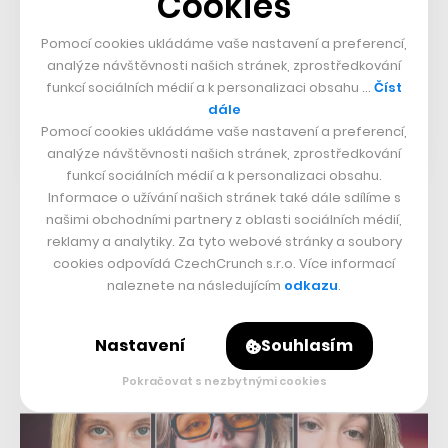
Cookies
Pomocí cookies ukládáme vaše nastavení a preferencí,
analýze návštěvnosti našich stránek, zprostředkování
funkcí sociálních médií a k personalizaci obsahu …
Číst
dále
Pomocí cookies ukládáme vaše nastavení a preferencí,
analýze návštěvnosti našich stránek, zprostředkování
funkcí sociálních médií a k personalizaci obsahu.
Informace o užívání našich stránek také dále sdílíme s
našimi obchodními partnery z oblasti sociálních médií,
Místo přitahování publika ke Spotify by tak společnost
reklamy a analytiky. Za tyto webové stránky a soubory
mohla přijít se samostatnou placenou platformou pouze
cookies odpovídá CzechCrunch s.r.o. Více informací
pro exkluzivní podcasty. O podobné možnosti se přitom
naleznete na následujícím
odkazu
.
mluví také ve spojitosti s Applem, který formát
nahrávaných mluvených pořadů před lety jako první
Nastavení
Souhlasím
zpopularizoval.
Pokračovat s nezbytnými cookies