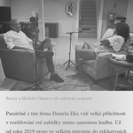
Barack a Michelle Obamovi při nahrávání podcastu
Paralelně s tím firma Daniela Eka vidí velké příležitosti
v rozšiřování své nabídky mimo samotnou hudbu. Už
od roku 2019 proto ve velkém investuje do exkluzivních