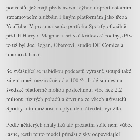
podcastů, jež mají představovat výhodu oproti ostatním
streamovacím službám i jiným platformám jako třeba
YouTube. V prosinci se do portfolia Spotify oficiálně
přidali Harry a Meghan z britské královské rodiny, dříve
to už byl Joe Rogan, Obamovi, studio DC Comics a
mnoho dalších.
Se zvětšující se nabídkou podcastů výrazně stoupá také
zájem o ně, meziročně až o 100 %. Lidé si dnes na
švédské platformě mohou poslechnout více než 2,2
milionu různých pořadů a čtvrtina ze všech uživatelů
Spotify tuto možnost v uplynulém čtvrtletí využila.
Podle některých analytiků ale prozatím stále není vůbec
jasné, jestli tento model přináší zisky odpovídající