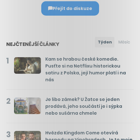
Přejít do diskuze
Týden
Měsíc
NEJČTENĚJŠÍ ČLÁNKY
1
Kam se hrabou české komedie.
Pusťte si na Netflixu historickou
satiru z Polska, její humor platí i na
nás
2
Je libo zámek? U Žatce se jeden
prodává, jeho součástí je i sýpka
nebo sušárna chmele
3
Hvězda Kingdom Come otevírá
hospodu na Vinohradech. Je to moje