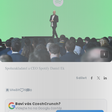
Spoluzakladatel a CEO Spotify Daniel Ek
Sdílet
Uložit
0
0
Zobrazit
komentáře
Baví vás CzechCrunch?
Vídejte ho na Googlu častěji.