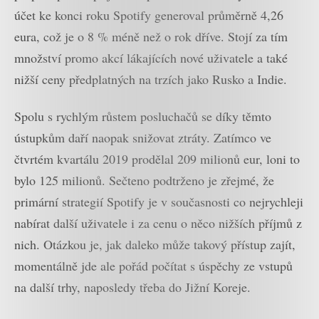
účet ke konci roku Spotify generoval průměrně 4,26
eura, což je o 8 % méně než o rok dříve. Stojí za tím
množství promo akcí lákajících nové uživatele a také
nižší ceny předplatných na trzích jako Rusko a Indie.
Spolu s rychlým růstem posluchačů se díky těmto
ústupkům daří naopak snižovat ztráty. Zatímco ve
čtvrtém kvartálu 2019 prodělal 209 milionů eur, loni to
bylo 125 milionů. Sečteno podtrženo je zřejmé, že
primární strategií Spotify je v současnosti co nejrychleji
nabírat další uživatele i za cenu o něco nižších příjmů z
nich. Otázkou je, jak daleko může takový přístup zajít,
momentálně jde ale pořád počítat s úspěchy ze vstupů
na další trhy, naposledy třeba do Jižní Koreje.