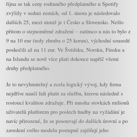
října se tak ceny rodinného předplatného u Spotify
zvýšily v sedmi zemích, od 1. února je následovalo
dalších 25, mezi nimiž je i Česko a Slovensko. Nešlo
přitom o stejnoměrné zdražení – zatímco u nás to bylo z
9 na 10 eur (tedy zhruba o 25 korun), východní sousedé
poskočili až na 11 eur. Ve Švédsku, Norsku, Finsku a
na Islandu se nově více platí dokonce napříč všemi
druhy předplatného.
Je to nevyhnutelný a zcela logický vývoj, kdy firma
nejdříve naučí lidi platit za službu, kterou následně s
rostoucí kvalitou zdražuje. Při mnoha stovkách milionů
uživatelů platforem pro poslech hudby na vyžádání je
navíc přirozené, že se posouvají do dalších úrovní a po
zavedení svého modelu postupně zajišťují jeho