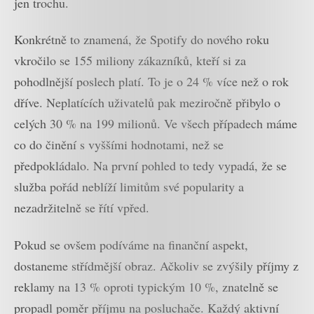
jen trochu.
Konkrétně to znamená, že Spotify do nového roku
vkročilo se 155 miliony zákazníků, kteří si za
pohodlnější poslech platí. To je o 24 % více než o rok
dříve. Neplatících uživatelů pak meziročně přibylo o
celých 30 % na 199 milionů. Ve všech případech máme
co do činění s vyššími hodnotami, než se
předpokládalo. Na první pohled to tedy vypadá, že se
služba pořád neblíží limitům své popularity a
nezadržitelně se řítí vpřed.
Pokud se ovšem podíváme na finanční aspekt,
dostaneme střídmější obraz. Ačkoliv se zvýšily příjmy z
reklamy na 13 % oproti typickým 10 %, znatelně se
propadl poměr příjmu na posluchače. Každý aktivní