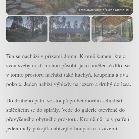
Foto: A1Architects / David Maštálka
Ten se nachází v přízemí domu. Kromě kamen, která
svou svébytností mohou působit jako umělecké dílo, se
v tomto prostoru nachází také kuchyň, koupelna a dva
pokoje. Jeden nabízí výhledy na jezero a druhý do lesa.
Do druhého patra se stoupá po betonovém schodišti
stáčejícím se do spirály. Vede do galerie otevřené do
převýšeného obytného prostoru. Kromě něj je v patře i
jeden malý pokojík nabízející houpačku a zázemí.