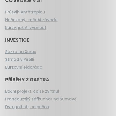
CO SE DĚJE V AI
Průšvih Anthtropicu
Nečekaný směr AI závodu
Kurzy, jak AI vypnout
INVESTICE
Sázka na Xerox
Strnad v Pirelli
Burzovní eldorádo
PŘÍBĚHY Z GASTRA
Boční projekt, co se zvrtnul
Francouzský šéfkuchař na Šumavě
Dva golfisti, co pečou