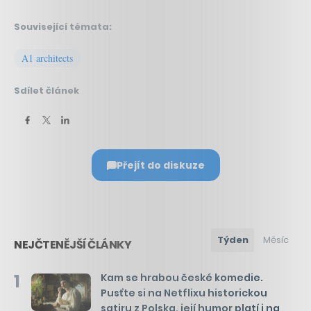
Související témata:
A1 architects
Sdílet článek
Přejít do diskuze
Týden
Měsíc
NEJČTENĚJŠÍ ČLÁNKY
1
Kam se hrabou české komedie.
Pusťte si na Netflixu historickou
satiru z Polska, její humor platí i na