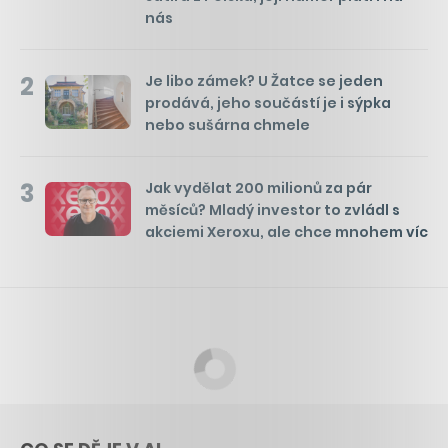
nás
2
Je libo zámek? U Žatce se jeden
prodává, jeho součástí je i sýpka
nebo sušárna chmele
3
Jak vydělat 200 milionů za pár
měsíců? Mladý investor to zvládl s
akciemi Xeroxu, ale chce mnohem víc