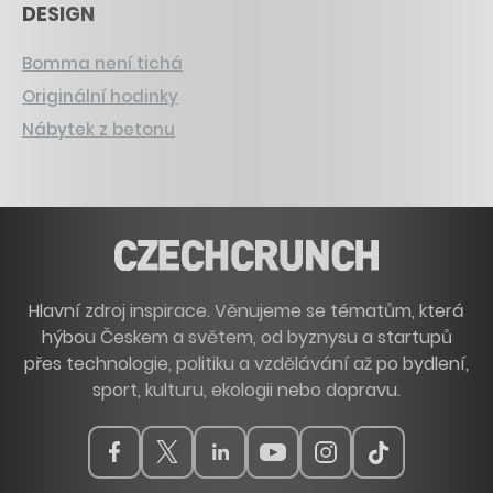
DESIGN
Bomma není tichá
Originální hodinky
Nábytek z betonu
Hlavní zdroj inspirace. Věnujeme se tématům, která
hýbou Českem a světem, od byznysu a startupů
přes technologie, politiku a vzdělávání až po bydlení,
sport, kulturu, ekologii nebo dopravu.