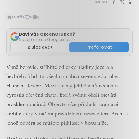
Sdílet
Uložit
0
0
Zobrazit
komentáře
Baví vás CzechCrunch?
Vídejte ho na Googlu častěji.
Sledovat
Preferovat
Vůně borovic, stříbřité odlesky hladiny jezera a
bezbřehý klid, to všechno nabízí severočeská obec
Hamr na Jezeře. Mezi kmeny jehličnanů nedávno
vyrostla dřevěná chata, která svému okolí otevírá
prosklenou náruč. Objevte více příkladů zajímavé
architektury v našem pravidelném newsletteru Arch, k
jehož odběru se můžete přihlásit v boxu níže.
Není to tak dlouho, co byl Hamr na Jezeře znám