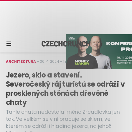
ARCHITEKTURA
–
06. 4. 2024
–
1 min čtení
Jezero, sklo a stavení.
Severočeský ráj turistů se odráží v
prosklených stěnách dřevěné
chaty
Tahle chata nedostala jméno Zrcadlovka jen
tak. Ve velkém se v ní pracuje se sklem, ve
kterém se odráží i hladina jezera, na jehož