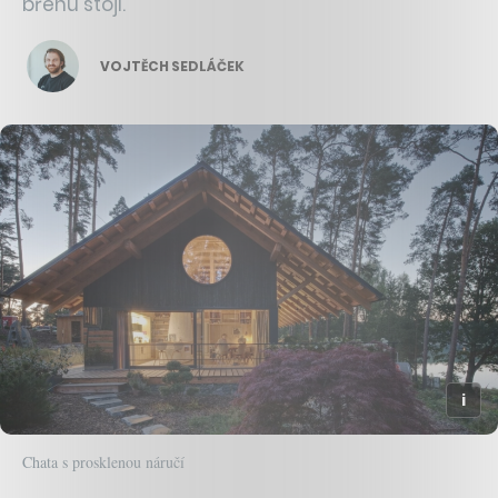
břehu stojí.
VOJTĚCH SEDLÁČEK
Chata s prosklenou náručí