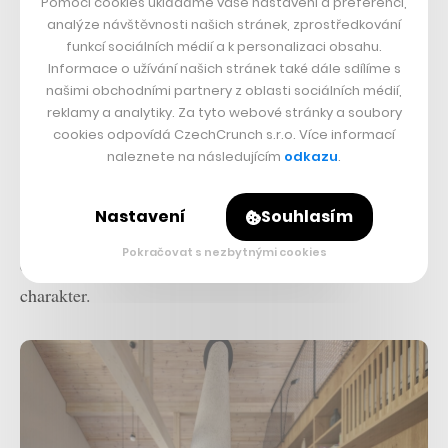
Pomocí cookies ukládáme vaše nastavení a preferencí,
analýze návštěvnosti našich stránek, zprostředkování
funkcí sociálních médií a k personalizaci obsahu.
Informace o užívání našich stránek také dále sdílíme s
našimi obchodními partnery z oblasti sociálních médií,
reklamy a analytiky. Za tyto webové stránky a soubory
cookies odpovídá CzechCrunch s.r.o. Více informací
naleznete na následujícím
odkazu
.
Její přesahy byly využity pro krytí velkoryse řešené
terasy před sluncem i nepřízní počasí. Zajímavým
Nastavení
Souhlasím
detailem je velké kruhové okno, které vpouští světlo do
Pokračovat s nezbytnými cookies
otevřeného stropu a dává objektu lehce skandinávský
charakter.