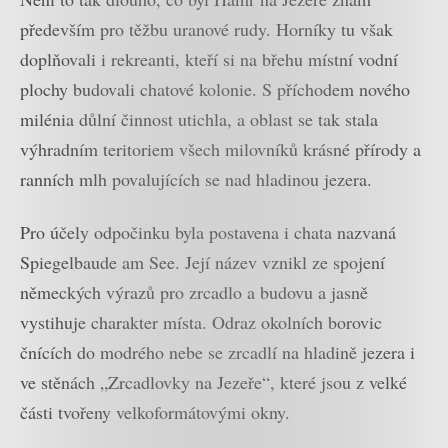
především pro těžbu uranové rudy. Horníky tu však
doplňovali i rekreanti, kteří si na břehu místní vodní
plochy budovali chatové kolonie. S příchodem nového
milénia důlní činnost utichla, a oblast se tak stala
výhradním teritoriem všech milovníků krásné přírody a
ranních mlh povalujících se nad hladinou jezera.
Pro účely odpočinku byla postavena i chata nazvaná
Spiegelbaude am See. Její název vznikl ze spojení
německých výrazů pro zrcadlo a budovu a jasně
vystihuje charakter místa. Odraz okolních borovic
čnících do modrého nebe se zrcadlí na hladině jezera i
ve stěnách „Zrcadlovky na Jezeře“, které jsou z velké
části tvořeny velkoformátovými okny.