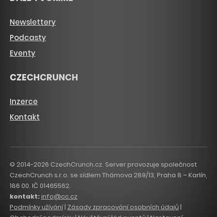
Newslettery
Podcasty
Eventy
CZECHCRUNCH
Inzerce
Kontakt
© 2014-2026 CzechCrunch.cz. Server provozuje společnost
CzechCrunch s.r.o. se sídlem Thámova 289/13, Praha 8 – Karlín,
186 00. IČ 01465562.
kontakt:
info@cc.cz
Podmínky užívání
|
Zásady zpracování osobních údajů
|