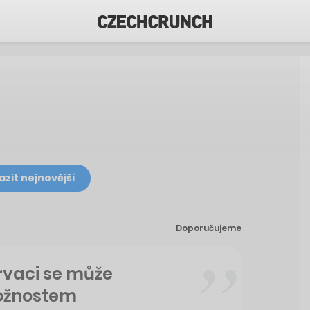
azit nejnovější
Doporučujeme
rvaci se může
možnostem