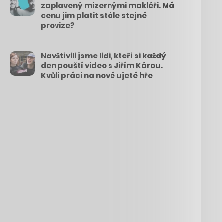
zaplavený mizernými makléři. Má
cenu jim platit stále stejné
provize?
Navštívili jsme lidi, kteří si každý
den pouští video s Jiřím Károu.
Kvůli práci na nové ujeté hře