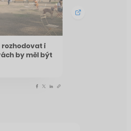
 rozhodovat i
vách by měl být