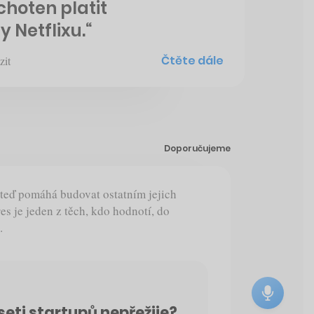
ochoten platit
 Netflixu.“
Čtěte dále
zit
Doporučujeme
 teď pomáhá budovat ostatním jejich
es je jeden z těch, kdo hodnotí, do
.
seti startupů nepřežije?