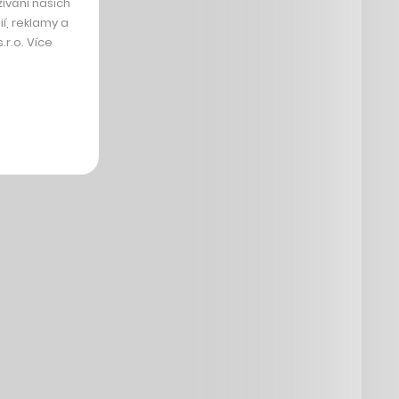
ívání našich
í, reklamy a
r.o. Více