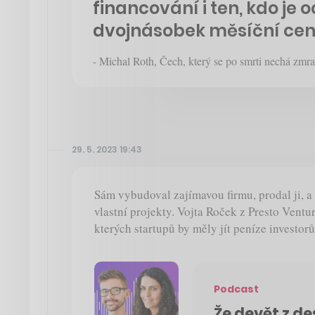
financování i ten, kdo je 
dvojnásobek měsíční ceny
- Michal Roth, Čech, který se po smrti nechá zmra
29. 5. 2023 19:43
Sám vybudoval zajímavou firmu, prodal ji, a
vlastní projekty. Vojta Roček z Presto Ventur
kterých startupů by měly jít peníze investorů
Podcast
Že devět z de