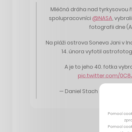
Mléčná dráha nad tyrkysovou říš
spolupracovníci
@NASA
, vybra
fotografii dne (
Na pláži ostrova Soneva Jani v In
14. února vyfotil astrofotog
A je to jeho 40. fotka vyb
pic.twitter.com/0
— Daniel Stach (@DanielSt
Pomocí cook
zpro
Pomocí cook