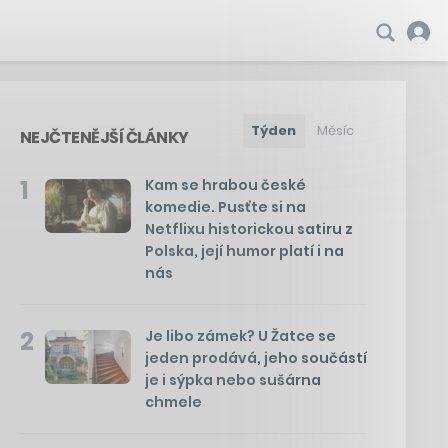
Týden
Měsíc
NEJČTENĚJŠÍ ČLÁNKY
1
Kam se hrabou české
komedie. Pusťte si na
Netflixu historickou satiru z
Polska, její humor platí i na
nás
2
Je libo zámek? U Žatce se
jeden prodává, jeho součástí
je i sýpka nebo sušárna
chmele