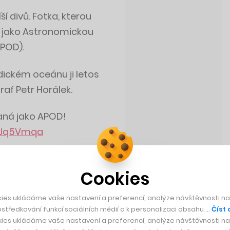
í divů. Fotka, kterou
li jako Astronomickou
APOD).
dickém oceánu ji letos
raf Petr Horálek.
raná jako APOD!
C8Jq5Vmqa
ach)
May 29, 2023
Cookies
ies ukládáme vaše nastavení a preferencí, analýze návštěvnosti naš
středkování funkcí sociálních médií a k personalizaci obsahu …
Číst 
ies ukládáme vaše nastavení a preferencí, analýze návštěvnosti naš