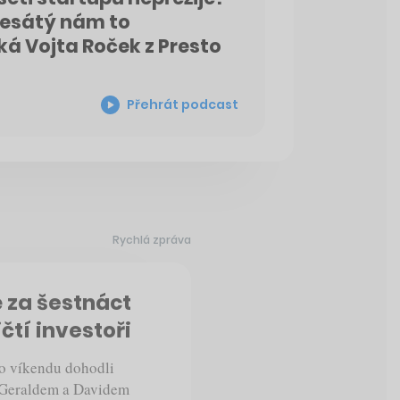
desátý nám to
ká Vojta Roček z Presto
Přehrát podcast
Rychlá zpráva
 za šestnáct
čtí investoři
o víkendu dohodli
s Geraldem a Davidem