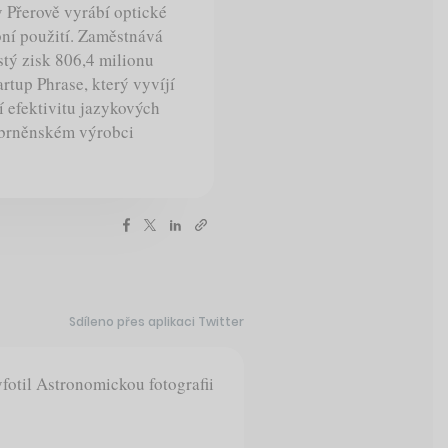
v Přerově vyrábí optické
bní použití. Zaměstnává
stý zisk 806,4 milionu
rtup Phrase, který vyvíjí
í efektivitu jazykových
v brněnském výrobci
Sdíleno přes aplikaci Twitter
yfotil Astronomickou fotografii