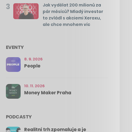
3
Jak vydělat 200 milionů za
pár měsíců? Mladý investor
to zvládl s akciemi Xeroxu,
ale chce mnohem víc
EVENTY
8. 9. 2026
People
10. 11. 2026
Money Maker Praha
PODCASTY
Realitní trh zpomaluje a je