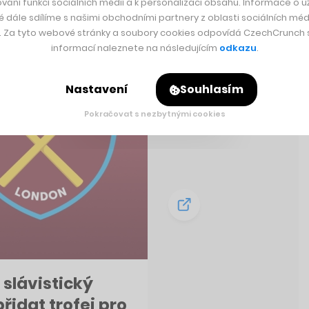
vání funkcí sociálních médií a k personalizaci obsahu. Informace o už
é dále sdílíme s našimi obchodními partnery z oblasti sociálních médi
y. Za tyto webové stránky a soubory cookies odpovídá CzechCrunch s.
informací naleznete na následujícím
odkazu
.
Nastavení
Souhlasím
Pokračovat s nezbytnými cookies
 slávistický
přidat trofej pro