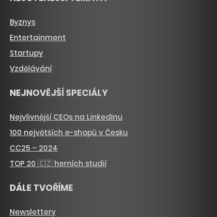
Byznys
Entertainment
Startupy
Vzdělávání
NEJNOVĚJŠÍ SPECIÁLY
Nejvlivnější CEOs na LinkedInu
100 největších e-shopů v Česku
CC25 – 2024
TOP 20 🇨🇿 herních studií
DÁLE TVOŘÍME
Newslettery