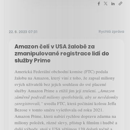
Rychlá zpráva
22. 6. 2023 07:31
Amazon čelí v USA žalobě za
zmanipulované registrace lidí do
služby Prime
Americká Federální obchodní komise (FTC) podala
žalobu na Amazon, který viní z toho, že zapsal miliony
svých uživatelů bez jejich souhlasu do své placené
služby Amazon Prime a ztížil jim její zrušení.
„Amazon
záměrně podvedl miliony spotřebitelů, aby se nevědomky
zaregistrovali,“
uvedla FTC, která počínání kolosu Jeffa
Bezose v tomto směru vyšetřovala od roku 2021.
Amazon Prime, která nabízí rychlou dopravu zdarma na
miliony položek, různé slevy, přístup k filmům i hudbě a
další výhody, stojí v USA většinou 139 dolarů ročně a