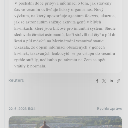
V poslední době přibývá informací o tom, jak strávený
čas ve vesmíru ovlivňuje lidský organismus. Nový
výzkum, na který upozorňuje agentura
Reuters
, ukazuje,
jak se astronautům snižuje aktivita genů v bílých
krvinkách, které jsou klíčové pro imunitní systém. Studie
sledovala čtrnáct astronautů, kteří strávili od čtyř a půl do
šesti a půl měsíců na Mezinárodní vesmírné stanici.
Ukázala, že objem informací obsažených v genech
krvinek, takzvaných leukocytů, se po vstupu do vesmíru
rychle snížily, nedlouho po návratu na Zem se opět
vrátily k normálu.
Reuters
Rychlá zpráva
22. 6. 2023 11:34