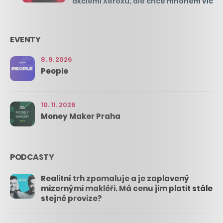
akciemi Xeroxu, ale chce mnohem víc
EVENTY
8. 9. 2026
People
10. 11. 2026
Money Maker Praha
PODCASTY
Realitní trh zpomaluje a je zaplavený
mizernými makléři. Má cenu jim platit stále
stejné provize?