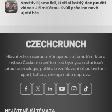
Navštívili jsme lidi, kteří si každý den pouští
video s Jiřím Károu. Kvůli práci na nové
ujeté hře
Hlavní zdroj inspirace. Věnujeme se tématům, která
hýbou Českem a světem, od byznysu a startupů
přes technologie, politiku a vzdělávání až po bydlení,
sport, kulturu, ekologii nebo dopravu.
NEJČTENĚJŠÍ TÉMATA