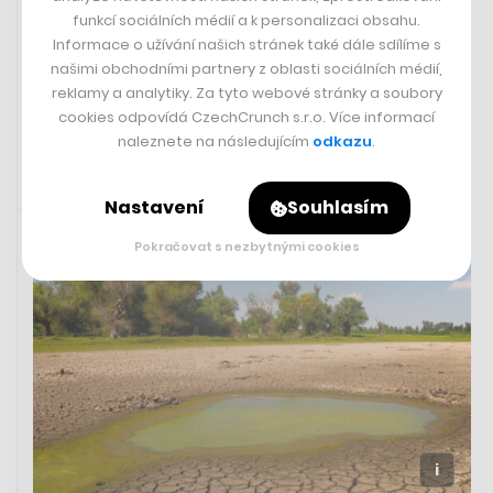
Embracer uvedl, že za příležitost pracovat s legendárním
funkcí sociálních médií a k personalizaci obsahu.
světem J. R. R. Tolkiena dal 395 milionů dolarů.
Informace o užívání našich stránek také dále sdílíme s
našimi obchodními partnery z oblasti sociálních médií,
reklamy a analytiky. Za tyto webové stránky a soubory
Variety
cookies odpovídá CzechCrunch s.r.o. Více informací
naleznete na následujícím
odkazu
.
Nastavení
Souhlasím
Rychlá zpráva
22. 6. 2023 07:56
Pokračovat s nezbytnými cookies