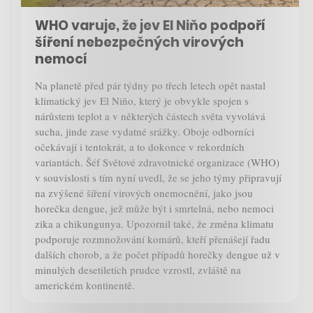
WHO varuje, že jev El Niňo podpoří
šíření nebezpečných virových
nemocí
Na planetě před pár týdny po třech letech opět nastal
klimatický jev El Niňo, který je obvykle spojen s
nárůstem teplot a v některých částech světa vyvolává
sucha, jinde zase vydatné srážky. Oboje odborníci
očekávají i tentokrát, a to dokonce v rekordních
variantách. Šéf Světové zdravotnické organizace (WHO)
v souvislosti s tím nyní uvedl, že se jeho týmy připravují
na zvýšené šíření virových onemocnění, jako jsou
horečka dengue, jež může být i smrtelná, nebo nemoci
zika a chikungunya. Upozornil také, že změna klimatu
podporuje rozmnožování komárů, kteří přenášejí řadu
dalších chorob, a že počet případů horečky dengue už v
minulých desetiletích prudce vzrostl, zvláště na
americkém kontinentě.