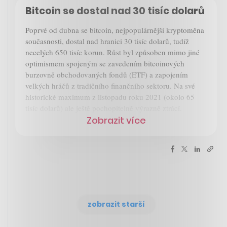
Bitcoin se dostal nad 30 tisíc dolarů
Poprvé od dubna se bitcoin, nejpopulárnější kryptoměna
současnosti, dostal nad hranici 30 tisíc dolarů, tudíž
necelých 650 tisíc korun. Růst byl způsoben mimo jiné
optimismem spojeným se zavedením bitcoinových
burzovně obchodovaných fondů (ETF) a zapojením
velkých hráčů z tradičního finančního sektoru. Na své
historické maximum z listopadu roku 2021 (okolo 65
tisíc dolarů) ale ještě pochopitelně výrazně ztrácí.
Zobrazit více
zobrazit starší