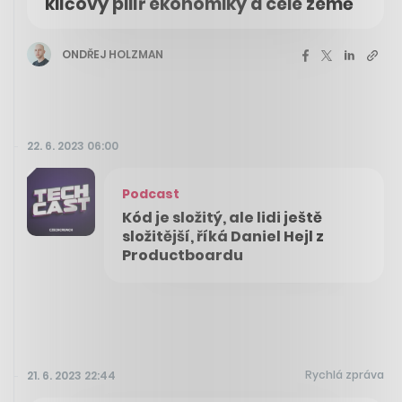
klíčový pilíř ekonomiky a celé země
ONDŘEJ HOLZMAN
22. 6. 2023 06:00
Podcast
Kód je složitý, ale lidi ještě
složitější, říká Daniel Hejl z
Productboardu
Rychlá zpráva
21. 6. 2023 22:44