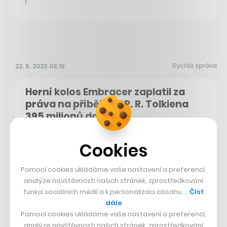
Rychlá zpráva
22. 6. 2023 08:19
Herní kolos Embracer zaplatil za
práva na příběhy J. R. R. Tolkiena
395 milionů dolarů
Když loni v srpnu koupil švédský herní vydavatel
Cookies
Embracer Group práva na Pána prstenů a Hobita, byla to
velká zpráva. A čile se spekulovalo o tom, kolik za ně
firma, jež měla v plánu vytvářet podle nich hry, ale
Pomocí cookies ukládáme vaše nastavení a preferencí,
zmiňovala i možnost filmů o jednotlivých postavách a
analýze návštěvnosti našich stránek, zprostředkování
získala například i dohled nad merchandisingem a
funkcí sociálních médií a k personalizaci obsahu …
Číst
dalšími aspekty, zaplatila. Mluvilo se o dvou miliardách
dále
dolarů, teď se ale ukázalo, že to bylo o „dost méně“ a
Pomocí cookies ukládáme vaše nastavení a preferencí,
Švédové nejspíš uzavřeli opravdu výhodný obchod –
analýze návštěvnosti našich stránek, zprostředkování