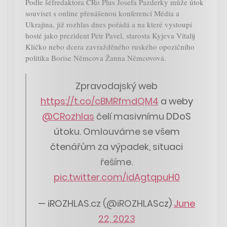
Podle šéfredaktora ČRo Plus Josefa Pazderky může útok
souviset s online přenášenou konferencí Média a
Ukrajina, již rozhlas dnes pořádá a na které vystoupí
hosté jako prezident Petr Pavel, starosta Kyjeva Vitalij
Kličko nebo dcera zavražděného ruského opozičního
politika Borise Němcova Žanna Němcovová.
Zpravodajský web
https://t.co/cBMRfmdQM4
a weby
@CRozhlas
čelí masivnímu DDoS
útoku. Omlouváme se všem
čtenářům za výpadek, situaci
řešíme.
pic.twitter.com/idAgtqpuH0
— iROZHLAS.cz (@iROZHLAScz)
June
22, 2023