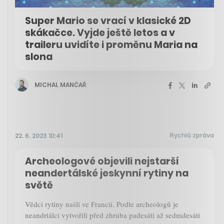
Super Mario se vrací v klasické 2D
skákačce. Vyjde ještě letos a v
traileru uvidíte i proměnu Maria na
slona
MICHAL MANČAŘ
Rychlá zpráva
22. 6. 2023 10:41
Archeologové objevili nejstarší
neandertálské jeskynní rytiny na
světě
Vědci rytiny našli ve Francii. Podle archeologů je
neandrtálci vytvořili před zhruba padesáti až sedmdesáti