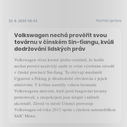
Rychlá zpráva
22. 6. 2023 06:43
Volkswagen nechá prověřit svou
továrnu v čínském Sin-ťiangu, kvůli
dodržování lidských práv
Volkswagen včera kromě jiného oznámil, že hodlá
nechat provést nezávislý audit ve svém výrobním závodě
v čínské provincii Sin-ťiang. Tu obývají muslimští
Ujgurové a Peking je dlouhodobě obviňován z jejich
utlačování. V květnu narušily valnou hromadu
Volkswagenu aktivisté, kteří proti fungování továrny
protestovali, a znepokojení jsou údajně i někteří
akcionáři. Závod ve městě Urumči provozuje
Volkswagen od roku 2013 spolu s čínskou automobilkou
SAIC Motor.