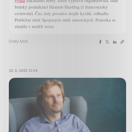
vydal
zakladatel firmy, která výpravu organizovala, dále
britský podnikatel Hamish Harding či francouzský
cestovatel. Čas, kdy posádce dojde kyslík, odhadla
Pobřežní stráž Spojených států amerických. Ponorka se
ztratila v neděli večer.
Daily Mail
22. 6. 2023 12:46