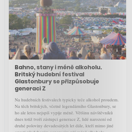
Bahno, stany i méně alkoholu.
Britský hudební festival
Glastonbury se přizpůsobuje
generaci Z
Na hudebních festivalech typicky teče alkohol proudem.
Na těch britských, včetně legendárního Glastonbury, se
ho ale letos nejspíš vypije méně. Většinu návštěvníků
dnes totiž tvoří zástupci generace Z, lidé narození od
druhé poloviny devadesátých let dále, kteří mimo jiné
oproti předchozím generacím pijí méně alkoholu.