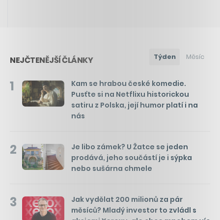
Týden
Měsíc
NEJČTENĚJŠÍ ČLÁNKY
1
Kam se hrabou české komedie.
Pusťte si na Netflixu historickou
satiru z Polska, její humor platí i na
nás
2
Je libo zámek? U Žatce se jeden
prodává, jeho součástí je i sýpka
nebo sušárna chmele
3
Jak vydělat 200 milionů za pár
měsíců? Mladý investor to zvládl s