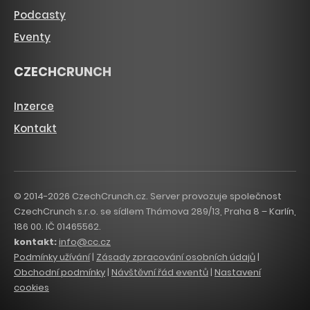
Podcasty
Eventy
CZECHCRUNCH
Inzerce
Kontakt
© 2014-2026 CzechCrunch.cz. Server provozuje společnost
CzechCrunch s.r.o. se sídlem Thámova 289/13, Praha 8 – Karlín,
186 00. IČ 01465562.
kontakt:
info@cc.cz
Podmínky užívání
|
Zásady zpracování osobních údajů
|
Obchodní podmínky
|
Návštěvní řád eventů
|
Nastavení
cookies