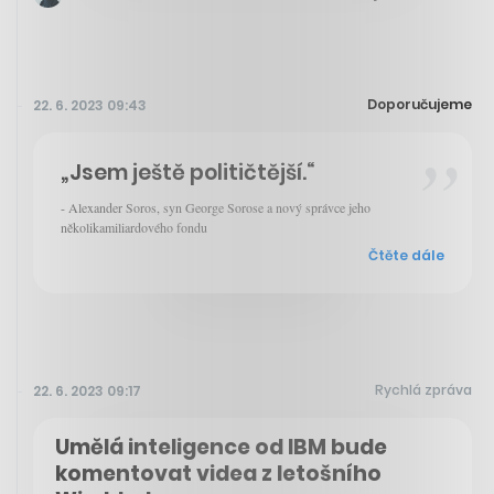
Doporučujeme
22. 6. 2023 09:43
„Jsem ještě političtější.“
- Alexander Soros, syn George Sorose a nový správce jeho
několikamiliardového fondu
Čtěte dále
Rychlá zpráva
22. 6. 2023 09:17
Umělá inteligence od IBM bude
komentovat videa z letošního