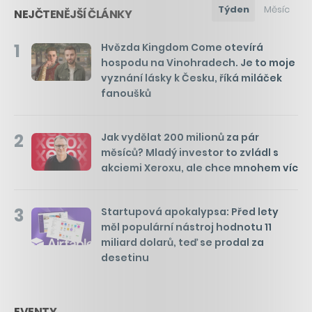
Týden
Měsíc
NEJČTENĚJŠÍ ČLÁNKY
1
Hvězda Kingdom Come otevírá
hospodu na Vinohradech. Je to moje
vyznání lásky k Česku, říká miláček
fanoušků
2
Jak vydělat 200 milionů za pár
měsíců? Mladý investor to zvládl s
akciemi Xeroxu, ale chce mnohem víc
3
Startupová apokalypsa: Před lety
měl populární nástroj hodnotu 11
miliard dolarů, teď se prodal za
desetinu
EVENTY