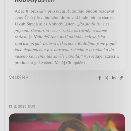
Až se 8. března v pražském Rudolfinu budou rozdávat
ceny Český lev, hudební doprovod bude mít na starost
Jakub Strach alias NobodyListen.
„Rozhodli jsme se
pojmout slavnostní večer trošku odvážněji a máme
radost, že NobodyListen naši nabídku stát se jeho
součástí přijal. Letošní dekoraci v Rudolfinu jsme pojali
jako dynamickou prostorovou světelnou instalaci a do
našeho konceptu tak skvěle zapadá,“
vysvětluje režisér a
producent galavečera Matěj Chlupáček.
Český lev
13. 2. 2025 13:19