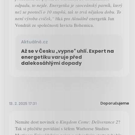
odpadu, to nejde. Energetika je zaoceánský parník, který
než se pootočí o 10 stupňů, tak to trvá nějakou dobu. To
není výroba cviček,“
říká pro
Aktuálně
energetik Jan
Vondráš ze společnosti Invicta Bohemica.
Aktuálně.cz
Až se v Česku „vypne“ uhlí. Expert na
energetiku varuje před
dalekosáhlými dopady
Doporučujeme
13. 2. 2025 17:31
Nemáte dost novinek o
Kingdom Come: Deliverance 2
?
Tak si přečtěte povídání s šéfem Warhorse Studios
Martinem Frývaldským nejen o rekordním startu tohohle