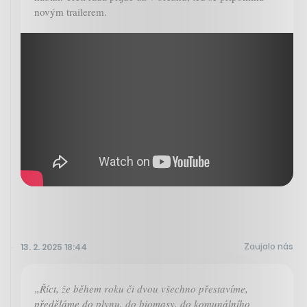
novým trailerem.
Zaujalo nás
13. 2. 2025 18:44
„Říct, že během roku či dvou všechno přestavíme,
předěláme do plynu, do biomasy, do komunálního