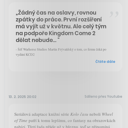
„Žádný čas na oslavy, rovnou
zpátky do práce. První rozšíření
má vyjít už v květnu. Ale celý tým
na podpoře Kingdom Come 2
dělat nebude... “
- Šéf Warhorse Studios Martin Frývaldský o tom, co firmu čeká po
vydání KCD2
Čtěte dále
Sdíleno přes Youtube
13. 2. 2025 20:02
Seriálová adaptace knižní série
Kolo času
neboli
Wheel
of Time
patří k tomu lepšímu, co fantasy na obrazovkách
nabízí. Třetí řada přijde už v březnu, teď se připomíná