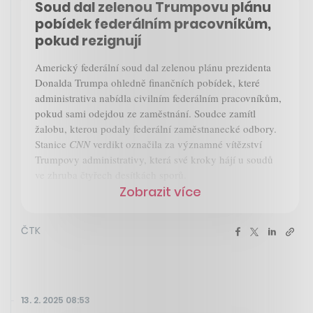
Soud dal zelenou Trumpovu plánu
pobídek federálním pracovníkům,
pokud rezignují
Americký federální soud dal zelenou plánu prezidenta
Donalda Trumpa ohledně finančních pobídek, které
administrativa nabídla civilním federálním pracovníkům,
pokud sami odejdou ze zaměstnání. Soudce zamítl
žalobu, kterou podaly federální zaměstnanecké odbory.
Stanice
CNN
verdikt označila za významné vítězství
Trumpovy administrativy, která své kroky hájí u soudů
ve zhruba čtyřech desítkách sporů.
Zobrazit více
ČTK
13. 2. 2025 08:53