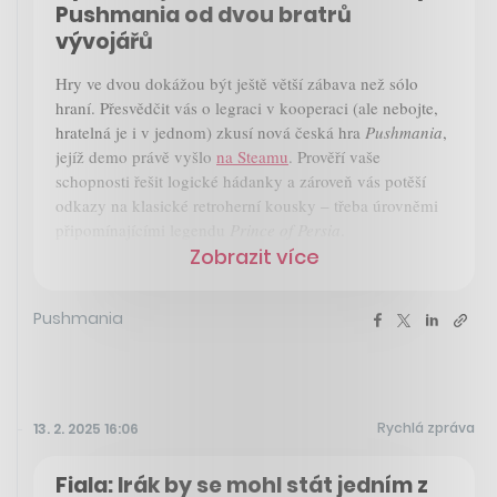
Pushmania od dvou bratrů
vývojářů
Hry ve dvou dokážou být ještě větší zábava než sólo
hraní. Přesvědčit vás o legraci v kooperaci (ale nebojte,
hratelná je i v jednom) zkusí nová česká hra
Pushmania
,
jejíž demo právě vyšlo
na Steamu
. Prověří vaše
schopnosti řešit logické hádanky a zároveň vás potěší
odkazy na klasické retroherní kousky – třeba úrovněmi
připomínajícími legendu
Prince of Persia
.
Zobrazit více
Pushmania
Rychlá zpráva
13. 2. 2025 16:06
Fiala: Irák by se mohl stát jedním z