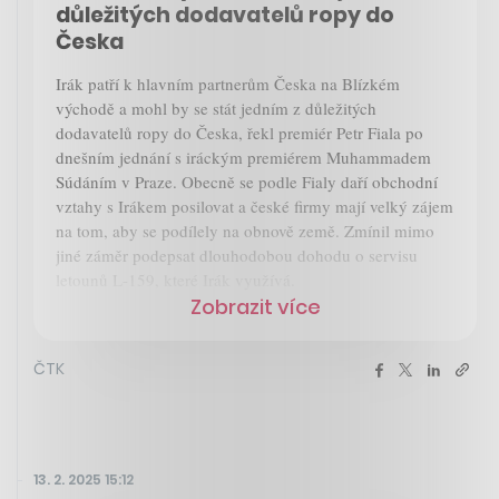
důležitých dodavatelů ropy do
Česka
Irák patří k hlavním partnerům Česka na Blízkém
východě a mohl by se stát jedním z důležitých
dodavatelů ropy do Česka, řekl premiér Petr Fiala po
dnešním jednání s iráckým premiérem Muhammadem
Súdáním v Praze. Obecně se podle Fialy daří obchodní
vztahy s Irákem posilovat a české firmy mají velký zájem
na tom, aby se podílely na obnově země. Zmínil mimo
jiné záměr podepsat dlouhodobou dohodu o servisu
letounů L-159, které Irák využívá.
Zobrazit více
ČTK
13. 2. 2025 15:12