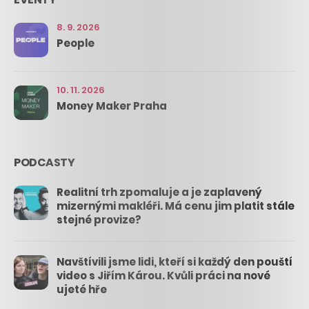
8. 9. 2026
People
10. 11. 2026
Money Maker Praha
PODCASTY
Realitní trh zpomaluje a je zaplavený
mizernými makléři. Má cenu jim platit stále
stejné provize?
Navštívili jsme lidi, kteří si každý den pouští
video s Jiřím Károu. Kvůli práci na nové
ujeté hře