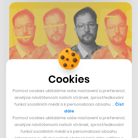
Cookies
Dělá tetování, na která lidé z celého
Pomocí cookies ukládáme vaše nastavení a preferencí,
světa čekají roky. Je ale i nadšeným
analýze návštěvnosti našich stránek, zprostředkování
sběratelem košil
funkcí sociálních médií a k personalizaci obsahu …
Číst
dále
FILIP HOUSKA
Pomocí cookies ukládáme vaše nastavení a preferencí,
analýze návštěvnosti našich stránek, zprostředkování
funkcí sociálních médií a k personalizaci obsahu.