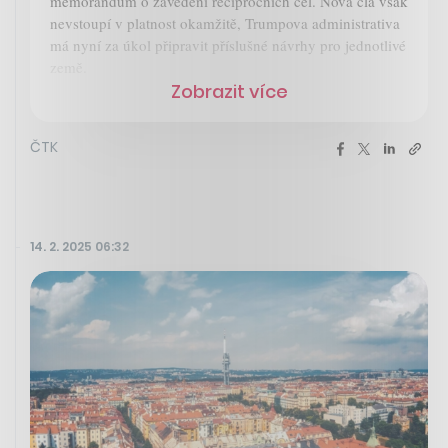
memorandum o zavedení recipročních cel. Nová cla však
nevstoupí v platnost okamžitě, Trumpova administrativa
má nyní za úkol připravit příslušné návrhy pro jednotlivé
země.
Zobrazit více
ČTK
14. 2. 2025 06:32