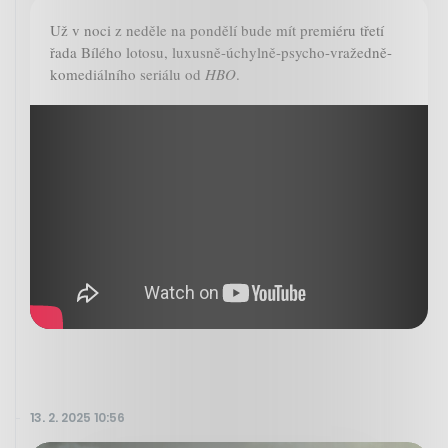
Už v noci z neděle na pondělí bude mít premiéru třetí
řada Bílého lotosu, luxusně-úchylně-psycho-vražedně-
komediálního seriálu od
HBO
.
13. 2. 2025 10:56