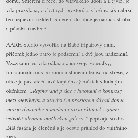
domu. Směrem k řece, do vltavského údolí a Dejvic, je
vila prosklená, z obytných prostorů a z ložnic tak nabízí
ten nejhezčí rozhled. Směrem do ulice je naopak strohá
a působí uzavřeně.
AARH Studio vytvořilo na Babě třípatrový dům,
přičemž jedno patro je podzemní a dvě jsou nadzemní.
Vzezřením se vila odkazuje na svoje sousedky,
funkcionalismus připomíná sluneční terasa na střeše, z
ulice je pak vidět také kapitánský můstek s kulatým
okénkem.
„Rafinovaná práce s hmotami a kontrasty
mezi otevřeným a uzavřeným prostorem dávají domu
vnitřní dynamiku a modelují architektonický záměr
vytvořit obytnou uměleckou galerii,“
popisuje studio.
Bílá fasáda je členěná a je odsud průhled do vnitřního
atria.