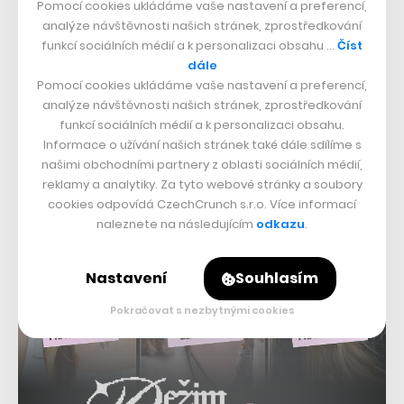
svým majitelům. To je na Babě ve srovnání s ostatními
Pomocí cookies ukládáme vaše nastavení a preferencí,
analýze návštěvnosti našich stránek, zprostředkování
osadami unikátní. Navíc Baba patří k nejzachovalejším
funkcí sociálních médií a k personalizaci obsahu …
Číst
funkcionalistickým celkům, protože jak vídeňské, tak
dále
německé kolonie byly poškozeny za druhé světové
Pomocí cookies ukládáme vaše nastavení a preferencí,
analýze návštěvnosti našich stránek, zprostředkování
války. Pražské unikum je od roku 1993 městskou
funkcí sociálních médií a k personalizaci obsahu.
památkovou zónou, v roce 2020 byla šestice Werkbundu
Informace o užívání našich stránek také dále sdílíme s
zařazena pod značku Evropské dědictví.
našimi obchodními partnery z oblasti sociálních médií,
reklamy a analytiky. Za tyto webové stránky a soubory
cookies odpovídá CzechCrunch s.r.o. Více informací
naleznete na následujícím
odkazu
.
Nastavení
Souhlasím
Pokračovat s nezbytnými cookies