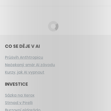
CO SE DĚJE V AI
Průšvih Anthtropicu
Nečekaný směr AI závodu
Kurzy, jak AI vypnout
INVESTICE
Sázka na Xerox
Strnad v Pirelli
Burzovní eldorádo