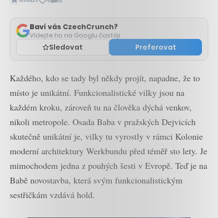
0
Zobrazit
komentáře
Baví vás CzechCrunch?
Vídejte ho na Googlu častěji.
Sledovat
Preferovat
Každého, kdo se tady byl někdy projít, napadne, že to
místo je unikátní. Funkcionalistické vilky jsou na
každém kroku, zároveň tu na člověka dýchá venkov,
nikoli metropole. Osada Baba v pražských Dejvicích
skutečně unikátní je, vilky tu vyrostly v rámci Kolonie
moderní architektury Werkbundu před téměř sto lety. Je
mimochodem jedna z pouhých šesti v Evropě. Teď je na
Babě novostavba, která svým funkcionalistickým
sestřičkám vzdává hold.