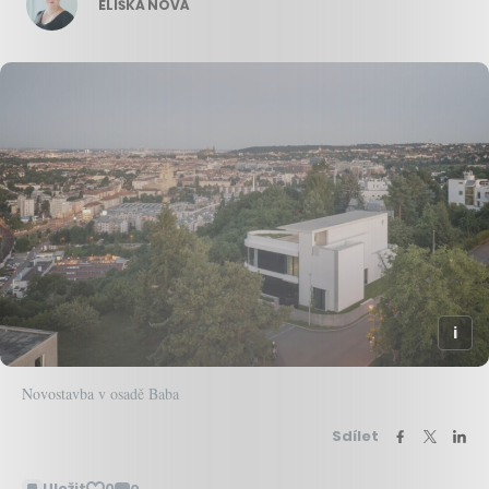
ELIŠKA NOVÁ
Novostavba v osadě Baba
Sdílet
Uložit
0