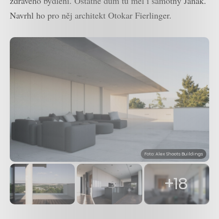
zdravého bydlení. Ostatně dům tu měl i samotný Janák.
Navrhl ho pro něj architekt Otokar Fierlinger.
Foto: Alex Shoots Buildings
+18