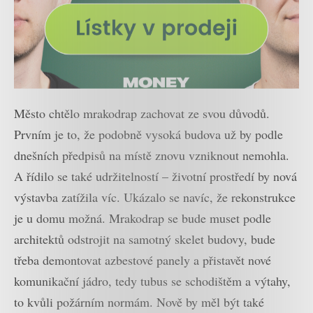
Město chtělo mrakodrap zachovat ze svou důvodů.
Prvním je to, že podobně vysoká budova už by podle
dnešních předpisů na místě znovu vzniknout nemohla.
A řídilo se také udržitelností – životní prostředí by nová
výstavba zatížila víc. Ukázalo se navíc, že rekonstrukce
je u domu možná. Mrakodrap se bude muset podle
architektů odstrojit na samotný skelet budovy, bude
třeba demontovat azbestové panely a přistavět nové
komunikační jádro, tedy tubus se schodištěm a výtahy,
to kvůli požárním normám. Nově by měl být také