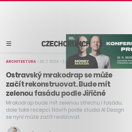
ARCHITEKTURA
–
25. 7. 2024
–
2 min čtení
Ostravský mrakodrap se může
začít rekonstruovat. Bude mít
zelenou fasádu podle Jiřičné
Mrakodrap bude mít zelenou střechu i fasádu,
dole také recepci. Návrh podle studia AI Design
se nyní může začít realizovat.