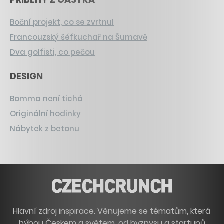
Boční projekt, co se zvrtnul
Francouzský šéfkuchař na Šumavě
Dva golfisti, co pečou
DESIGN
Bomma není tichá
Originální hodinky
Nábytek z betonu
Hlavní zdroj inspirace. Věnujeme se tématům, která
hýbou Českem a světem, od byznysu a startupů