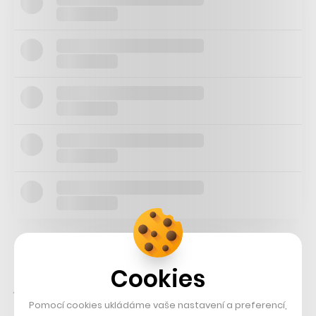
„Po celém světě najdeme poválečné budovy postavené s
nejlepším úmyslem a nejlepší dosažitelnou technologií
Cookies
pro potřeby své doby. Mnohé z nich ukončily svou
Pomocí cookies ukládáme vaše nastavení a preferencí,
užitečnou roli, a ačkoli jejich konstrukční a stavební