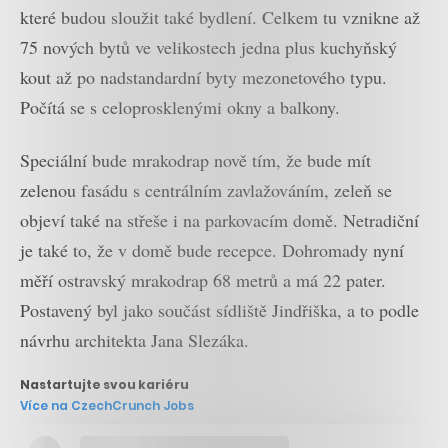
které budou sloužit také bydlení. Celkem tu vznikne až
75 nových bytů ve velikostech jedna plus kuchyňský
kout až po nadstandardní byty mezonetového typu.
Počítá se s celoprosklenými okny a balkony.
Speciální bude mrakodrap nově tím, že bude mít
zelenou fasádu s centrálním zavlažováním, zeleň se
objeví také na střeše i na parkovacím domě. Netradiční
je také to, že v domě bude recepce. Dohromady nyní
měří ostravský mrakodrap 68 metrů a má 22 pater.
Postavený byl jako součást sídliště Jindřiška, a to podle
návrhu architekta Jana Slezáka.
Nastartujte svou kariéru
Více na CzechCrunch Jobs