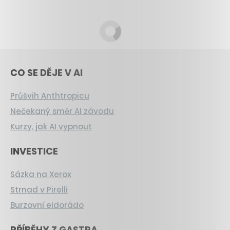
CO SE DĚJE V AI
Průšvih Anthtropicu
Nečekaný směr AI závodu
Kurzy, jak AI vypnout
INVESTICE
Sázka na Xerox
Strnad v Pirelli
Burzovní eldorádo
PŘÍBĚHY Z GASTRA