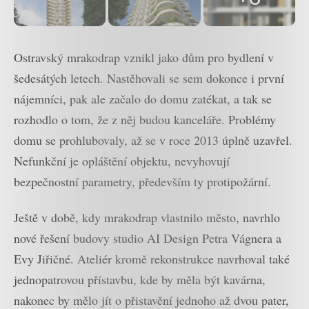
Ostravský mrakodrap vznikl jako dům pro bydlení v
šedesátých letech. Nastěhovali se sem dokonce i první
nájemníci, pak ale začalo do domu zatékat, a tak se
rozhodlo o tom, že z něj budou kanceláře. Problémy
domu se prohlubovaly, až se v roce 2013 úplně uzavřel.
Nefunkční je opláštění objektu, nevyhovují
bezpečnostní parametry, především ty protipožární.
Ještě v době, kdy mrakodrap vlastnilo město, navrhlo
nové řešení budovy studio AI Design Petra Vágnera a
Evy Jiřičné. Ateliér kromě rekonstrukce navrhoval také
jednopatrovou přístavbu, kde by měla být kavárna,
nakonec by mělo jít o přistavění jednoho až dvou pater,