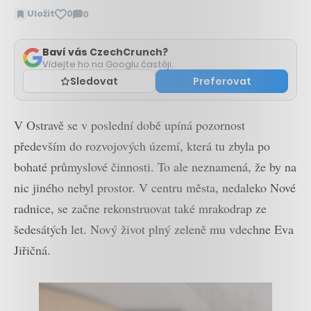
Uložit
0
0
Zobrazit
komentáře
Baví vás CzechCrunch?
Vídejte ho na Googlu častěji.
Sledovat
Preferovat
V Ostravě se v poslední době upíná pozornost
především do rozvojových území, která tu zbyla po
bohaté průmyslové činnosti. To ale neznamená, že by na
nic jiného nebyl prostor. V centru města, nedaleko Nové
radnice, se začne rekonstruovat také mrakodrap ze
šedesátých let. Nový život plný zeleně mu vdechne Eva
Jiřičná.