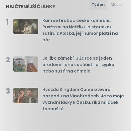
Týden
Měsíc
NEJČTENĚJŠÍ ČLÁNKY
1
Kam se hrabou české komedie.
Pusťte si na Netflixu historickou
satiru z Polska, její humor platí i na
nás
2
Je libo zámek? U Žatce se jeden
prodává, jeho součástí je i sýpka
nebo sušárna chmele
3
Hvězda Kingdom Come otevírá
hospodu na Vinohradech. Je to moje
vyznání lásky k Česku, říká miláček
fanoušků