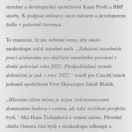
stavební a developerské společnosti Kami Profit a BBP
stavby. K podpisu smlouvy mezi městem a developerem
došlo v polovině července.
To znamená, že nic nebrání tomu, aby okolo
mrakodrapu začal stavební ruch.
„Zahájení stavebních
prací očekáváme po obdržení stavebního povolení v
druhé polovině roku 2025. Předpokládaný termín
dokončení je pak v roce 2027,“
uvedl pro CzechCrunch
jednatel společnosti First Skyscraper Jakub Blaťák.
„Hlavním cílem města je nejen zrekonstruovaná
dominantní budova v centru, ale také rozšíření portfolia
bytů,“
říká Hana Tichánková z vedení města. Původně
chtěla Ostrava část bytů v mrakodrapu odkoupit a