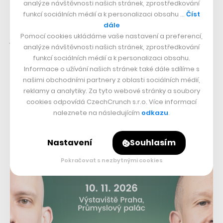
analýze návštěvnosti našich stránek, zprostředkování
stav je pořád akceptovatelný, podmínky pro bydlení a
funkcí sociálních médií a k personalizaci obsahu …
Číst
kvalita vnějších fasád neodpovídají dnešním
dále
Pomocí cookies ukládáme vaše nastavení a preferencí,
požadavkům. Otázka jejich budoucnosti závisí na
analýze návštěvnosti našich stránek, zprostředkování
zvážení různých možností,“
komentovala před časem
funkcí sociálních médií a k personalizaci obsahu.
Jiřičná.
Informace o užívání našich stránek také dále sdílíme s
našimi obchodními partnery z oblasti sociálních médií,
reklamy a analytiky. Za tyto webové stránky a soubory
cookies odpovídá CzechCrunch s.r.o. Více informací
naleznete na následujícím
odkazu
.
Nastavení
Souhlasím
Pokračovat s nezbytnými cookies