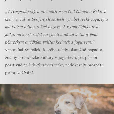
„V Hospodářských novinách jsem četl článek o Řekovi,
který začal ve Spojených státech vyrábět řecké jogurty a
má kolem toho strašný byznys. A v tom článku byla
fotka, na které seděl na gauči a dával svým dvěma
německým ovčákům vylízat kelímek s jogurtem,“
vzpomíná Švihálek, kterého tehdy okamžitě napadlo,
zda by probiotické kultury v jogurtech, jež působí
pozitivně na lidský trávicí trakt, nedokázaly prospět i
psímu zažívání.