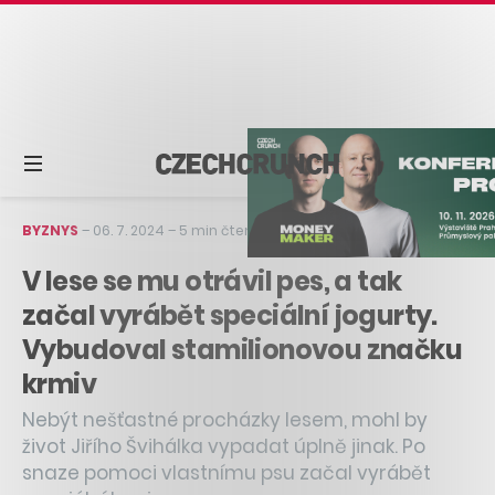
BYZNYS
–
06. 7. 2024
–
5 min čtení
V lese se mu otrávil pes, a tak
začal vyrábět speciální jogurty.
Vybudoval stamilionovou značku
krmiv
Nebýt nešťastné procházky lesem, mohl by
život Jiřího Švihálka vypadat úplně jinak. Po
snaze pomoci vlastnímu psu začal vyrábět