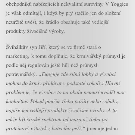
obchodníků nabízejících nekvalitní suroviny. V Yoggies
je však odmítají, i když by prý stačilo jen do složení
neurčitě uvést, že žrádlo obsahuje také vedlejší
produkty živočišné výroby.
Švihálkův syn Jiří, který se ve firmě stará o
marketing, k tomu doplňuje, že krmivářský průmysl je
podle něj regulován ještě hůř než průmysl
potravinářský.
„Funguje zde silná lobby a výrobci
mohou do krmiv přidávat v podstatě cokoliv. Hlavní
problém je, že výrobce to na obalu nemusí uvádět moc
konkrétně. Pokud použije třeba pařáty nebo zobáky,
napíše jen vedlejší produkty živočišné výroby. A to
může být široké spektrum od masa až třeba po
proteinový výtažek z kuřecího peří,“
jmenuje jednu