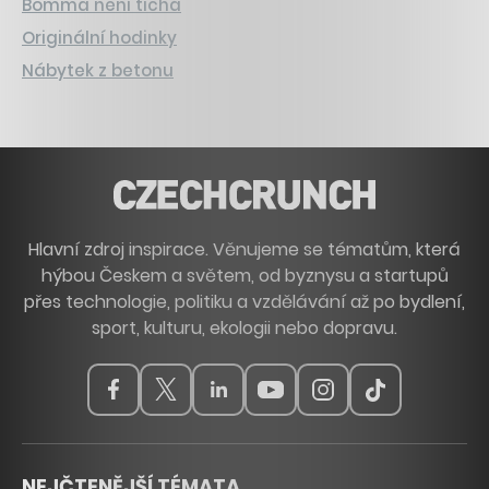
Bomma není tichá
Originální hodinky
Nábytek z betonu
Hlavní zdroj inspirace. Věnujeme se tématům, která
hýbou Českem a světem, od byznysu a startupů
přes technologie, politiku a vzdělávání až po bydlení,
sport, kulturu, ekologii nebo dopravu.
NEJČTENĚJŠÍ TÉMATA