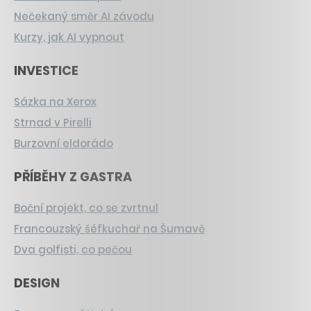
Nečekaný směr AI závodu
Kurzy, jak AI vypnout
INVESTICE
Sázka na Xerox
Strnad v Pirelli
Burzovní eldorádo
PŘÍBĚHY Z GASTRA
Boční projekt, co se zvrtnul
Francouzský šéfkuchař na Šumavě
Dva golfisti, co pečou
DESIGN