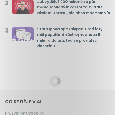
2
Jak vydělat 200 milionů za pár
měsíců? Mladý investor to zvládl s
akciemi Xeroxu, ale chce mnohem víc
3
Startupová apokalypsa: Před lety
měl populární nástroj hodnotu 11
miliard dolarů, teď se prodal za
desetinu
CO SE DĚJE V AI
Průšvih Anthtropicu