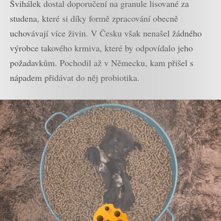
Švihálek dostal doporučení na granule lisované za
studena, které si díky formě zpracování obecně
uchovávají více živin. V Česku však nenašel žádného
výrobce takového krmiva, které by odpovídalo jeho
požadavkům. Pochodil až v Německu, kam přišel s
nápadem přidávat do něj probiotika.