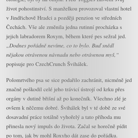
život pohostinství. S manželkou provozoval vlastní hotel
v Jindřichově Hradci a později penzion ve středních
Čechách. Vše ale změnila jedna rutinní procházka s
jejich labradorem Roxym, během které pes sežral jed.
„Dodnes pořádně nevíme, co to bylo. Buď snědl
nějakou otrávenou návnadu nebo otrávenou myš,“
popisuje pro CzechCrunch Švihálek.
Polomrtvého psa se sice podařilo zachránit, nicméně jed
značně poškodil celé jeho trávicí ústrojí od krku přes
orgány v dutině břišní až po konečník. Všechno zlé je
ovšem k něčemu dobré. Švihálek byl v té době ze své
dosavadní práce totálně vyhořelý a tato příhoda mu
přinesla nový impuls do života. Začal se horečně pídit
po tom, jak by mohl Roxyho dát zase do pořádku.