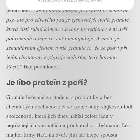
či měkčí granuli. Nicméně zkušenosti prý ukazují, že to
Pokračovat s nezbytnými cookies
jedno není.
„Je to dobré možná pro starší či nemocné
psy, ale pro zdravého psa je efektivnější tvrdá granule,
která čistí zubní kámen, všechny ingredience v ní drží
pohromadě a lépe se s ní i manipuluje. A navíc je
sekundárním efektem tvrdé granule to, že se psovi při
jejím chroupání vyplavuje endorfin, tedy hormon
štěstí,”
říká podnikatel.
Je libo protein z peří?
Granule lisované za studena s probiotiky a bez
chemických dochucovadel se rychle staly vlajkovou lodí
společnosti, která jich dnes nabízí celou řadu v
nejrůznějších variantách a příchutích a s bylinami. Jak
majitel firmy říká, na dveře jim ale klepe spousta