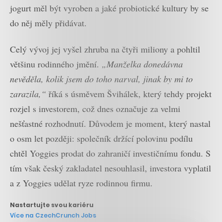
jogurt měl být vyroben a jaké probiotické kultury by se
do něj měly přidávat.
Celý vývoj jej vyšel zhruba na čtyři miliony a pohltil
většinu rodinného jmění.
„Manželka donedávna
nevěděla, kolik jsem do toho narval, jinak by mi to
zarazila,“
říká s úsměvem Švihálek, který tehdy projekt
rozjel s investorem, což dnes označuje za velmi
nešťastné rozhodnutí. Důvodem je moment, který nastal
o osm let později: společník držící polovinu podílu
chtěl Yoggies prodat do zahraničí investičnímu fondu. S
tím však český zakladatel nesouhlasil, investora vyplatil
a z Yoggies udělat ryze rodinnou firmu.
Nastartujte svou kariéru
Více na CzechCrunch Jobs