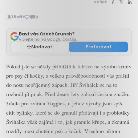
Sdílet
Uložit
1
0
Zobrazit
komentáře
Baví vás CzechCrunch?
Vídejte ho na Googlu častěji.
Sledovat
Preferovat
Pokud jste se někdy přiblížili k fabrice na výrobu krmiv
pro psy či kočky, s velkou pravděpodobností vás praštil
do nosu nepříjemný zápach. Jiří Švihálek se na to
rozhodl jít jinak. Před deseti lety založil českou značku
žrádla pro zvířata Yoggies, u jehož výroby jsou spíš
cítit bylinky, které se do granulí přidávají i s probiotiky.
Švihálka však zajímá i to, jak granule křupe, a zkoumá
rozdíly mezi chutěmi psů a koček. Všechno přitom