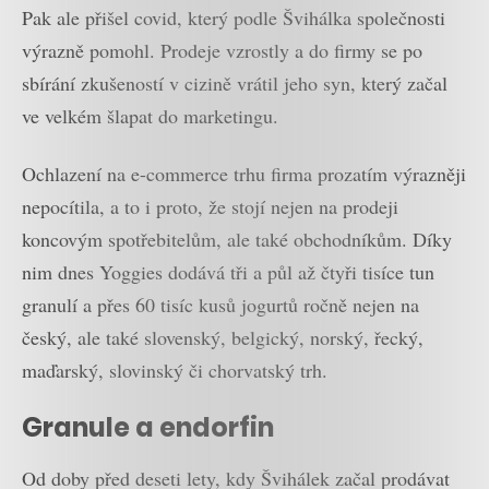
Pak ale přišel covid, který podle Švihálka společnosti
výrazně pomohl. Prodeje vzrostly a do firmy se po
sbírání zkušeností v cizině vrátil jeho syn, který začal
ve velkém šlapat do marketingu.
Ochlazení na e-commerce trhu firma prozatím výrazněji
nepocítila, a to i proto, že stojí nejen na prodeji
koncovým spotřebitelům, ale také obchodníkům. Díky
nim dnes Yoggies dodává tři a půl až čtyři tisíce tun
granulí a přes 60 tisíc kusů jogurtů ročně nejen na
český, ale také slovenský, belgický, norský, řecký,
maďarský, slovinský či chorvatský trh.
Granule a endorfin
Od doby před deseti lety, kdy Švihálek začal prodávat