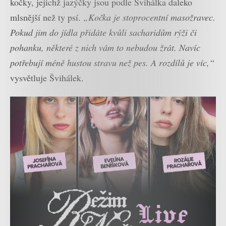
kočky, jejichž jazýčky jsou podle Švihálka daleko
mlsnější než ty psí.
„Kočka je stoprocentní masožravec.
Pokud jim do jídla přidáte kvůli sacharidům rýži či
pohanku, některé z nich vám to nebudou žrát. Navíc
potřebují méně hustou stravu než pes. A rozdílů je víc,“
vysvětluje Švihálek.