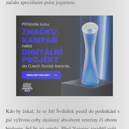
začalo speciálním psím jogurtem.
Kdo by čekal, že se Jiří Švihálek pustil do podnikání s
psí výživou coby zkušený absolvent veteriny či oboru
biologie, byl by na omylu. Před Yoggies zasvětil svůj