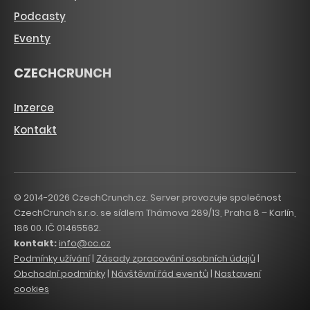
Podcasty
Eventy
CZECHCRUNCH
Inzerce
Kontakt
© 2014-2026 CzechCrunch.cz. Server provozuje společnost
CzechCrunch s.r.o. se sídlem Thámova 289/13, Praha 8 – Karlín,
186 00. IČ 01465562.
kontakt:
info@cc.cz
Podmínky užívání
|
Zásady zpracování osobních údajů
|
Obchodní podmínky
|
Návštěvní řád eventů
|
Nastavení
cookies