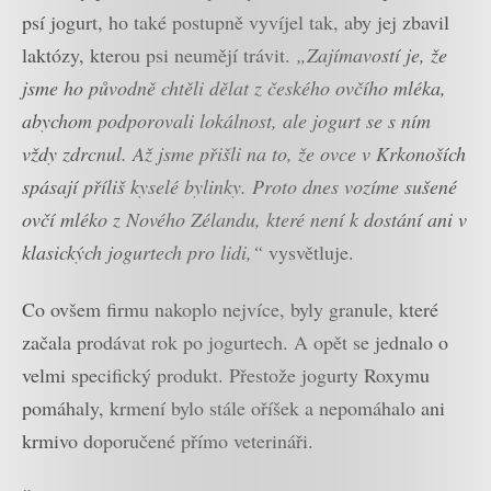
psí jogurt, ho také postupně vyvíjel tak, aby jej zbavil
laktózy, kterou psi neumějí trávit.
„Zajímavostí je, že
jsme ho původně chtěli dělat z českého ovčího mléka,
abychom podporovali lokálnost, ale jogurt se s ním
vždy zdrcnul. Až jsme přišli na to, že ovce v Krkonoších
spásají příliš kyselé bylinky. Proto dnes vozíme sušené
ovčí mléko z Nového Zélandu, které není k dostání ani v
klasických jogurtech pro lidi,“
vysvětluje.
Co ovšem firmu nakoplo nejvíce, byly granule, které
začala prodávat rok po jogurtech. A opět se jednalo o
velmi specifický produkt. Přestože jogurty Roxymu
pomáhaly, krmení bylo stále oříšek a nepomáhalo ani
krmivo doporučené přímo veterináři.