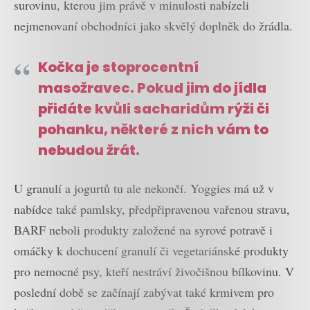
surovinu, kterou jim právě v minulosti nabízeli
nejmenovaní obchodníci jako skvělý doplněk do žrádla.
Kočka je stoprocentní
masožravec. Pokud jim do jídla
přidáte kvůli sacharidům rýži či
pohanku, některé z nich vám to
nebudou žrát.
U granulí a jogurtů tu ale nekončí. Yoggies má už v
nabídce také pamlsky, předpřipravenou vařenou stravu,
BARF neboli produkty založené na syrové potravě i
omáčky k dochucení granulí či vegetariánské produkty
pro nemocné psy, kteří nestráví živočišnou bílkovinu. V
poslední době se začínají zabývat také krmivem pro