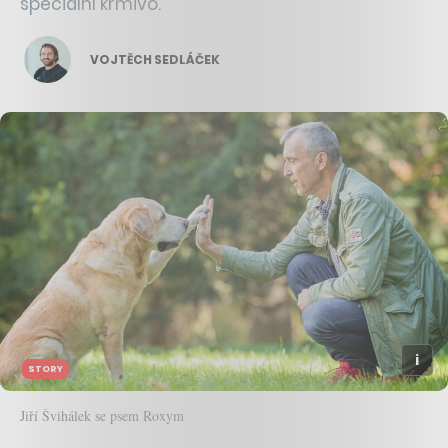
speciální krmivo.
VOJTĚCH SEDLÁČEK
STORY
Jiří Švihálek se psem Roxym