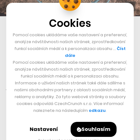
Cookies
Granule jsou dnes vlajkovou lodí společnosti
Pomocí cookies ukládáme vaše nastavení a preferencí,
Opět následovalo kolečko pokusů a omylů a i zde
analýze návštěvnosti našich stránek, zprostředkování
sehrála roli náhoda. Stále se totiž nedařilo vytvořit
funkcí sociálních médií a k personalizaci obsahu …
Číst
dále
granuli, která by byla konzistentní. Jak se později
Pomocí cookies ukládáme vaše nastavení a preferencí,
ukázalo, problém spočíval v českém hovězím, které
analýze návštěvnosti našich stránek, zprostředkování
funkcí sociálních médií a k personalizaci obsahu.
bylo méně tučné, než vyžadovala tvrdost granulí. Až s
Informace o užívání našich stránek také dále sdílíme s
jednou omylem použitou dávkou hovězího z Německa
našimi obchodními partnery z oblasti sociálních médií,
držela granule pohromadě.
„V laboratoři jsme pak
reklamy a analytiky. Za tyto webové stránky a soubory
cookies odpovídá CzechCrunch s.r.o. Více informací
zjistili, že ten rozdíl činila pouhá dvě procenta tuku. I ta
naleznete na následujícím
odkazu
.
ale udělala hodně,“
dodává Švihálek.
Nastavení
Souhlasím
Mohlo by se zdát, že psovi je jedno, zda žvýká tuhou,