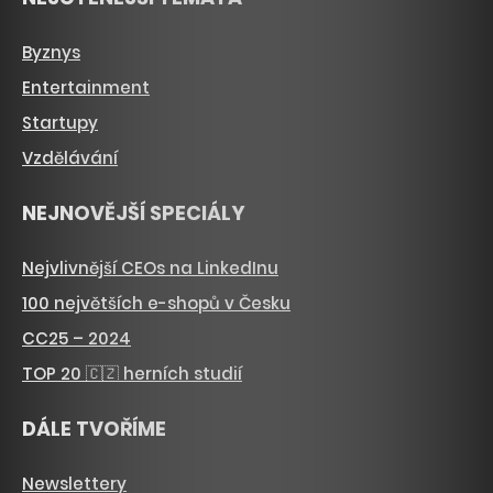
Byznys
Entertainment
Startupy
Vzdělávání
NEJNOVĚJŠÍ SPECIÁLY
Nejvlivnější CEOs na LinkedInu
100 největších e-shopů v Česku
CC25 – 2024
TOP 20 🇨🇿 herních studií
DÁLE TVOŘÍME
Newslettery