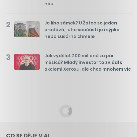
nás
2
Je libo zámek? U Žatce se jeden
prodává, jeho součástí je i sýpka
nebo sušárna chmele
3
Jak vydělat 200 milionů za pár
měsíců? Mladý investor to zvládl s
akciemi Xeroxu, ale chce mnohem víc
CO SE DĚJE V AI