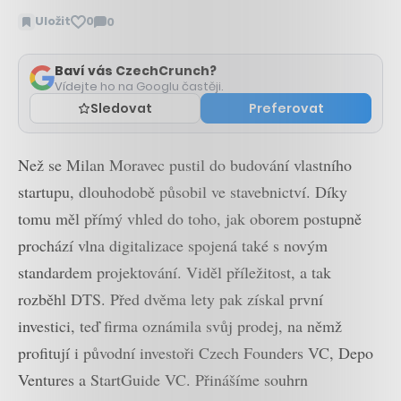
Uložit
0
0
Zobrazit
komentáře
Baví vás CzechCrunch?
Vídejte ho na Googlu častěji.
Sledovat
Preferovat
Než se Milan Moravec pustil do budování vlastního
startupu, dlouhodobě působil ve stavebnictví. Díky
tomu měl přímý vhled do toho, jak oborem postupně
prochází vlna digitalizace spojená také s novým
standardem projektování. Viděl příležitost, a tak
rozběhl DTS. Před dvěma lety pak získal první
investici, teď firma oznámila svůj prodej, na němž
profitují i původní investoři Czech Founders VC, Depo
Ventures a StartGuide VC. Přinášíme souhrn