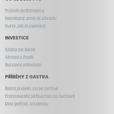
Průšvih Anthtropicu
Nečekaný směr AI závodu
Kurzy, jak AI vypnout
INVESTICE
Sázka na Xerox
Strnad v Pirelli
Burzovní eldorádo
PŘÍBĚHY Z GASTRA
Boční projekt, co se zvrtnul
Francouzský šéfkuchař na Šumavě
Dva golfisti, co pečou