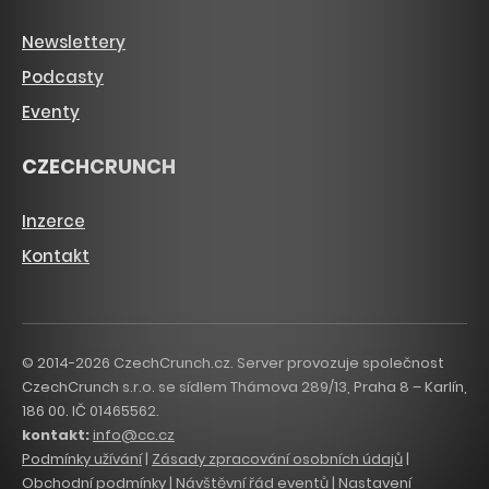
Newslettery
Podcasty
Eventy
CZECHCRUNCH
Inzerce
Kontakt
© 2014-2026 CzechCrunch.cz. Server provozuje společnost
CzechCrunch s.r.o. se sídlem Thámova 289/13, Praha 8 – Karlín,
186 00. IČ 01465562.
kontakt:
info@cc.cz
Podmínky užívání
|
Zásady zpracování osobních údajů
|
Obchodní podmínky
|
Návštěvní řád eventů
|
Nastavení