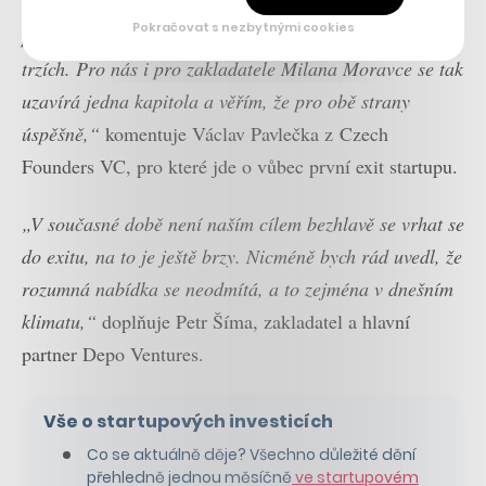
nového strategického partnera a zároveň i fakt, že
Pokračovat s nezbytnými cookies
produkt BIM Manager dnes používají zákazníci na pěti
trzích. Pro nás i pro zakladatele Milana Moravce se tak
uzavírá jedna kapitola a věřím, že pro obě strany
úspěšně,“
komentuje Václav Pavlečka z Czech
Founders VC, pro které jde o vůbec první exit startupu.
„V současné době není naším cílem bezhlavě se vrhat se
do exitu, na to je ještě brzy. Nicméně bych rád uvedl, že
rozumná nabídka se neodmítá, a to zejména v dnešním
klimatu,“
doplňuje Petr Šíma, zakladatel a hlavní
partner Depo Ventures.
Vše o startupových investicích
Co se aktuálně děje? Všechno důležité dění
přehledně jednou měsíčně
ve startupovém