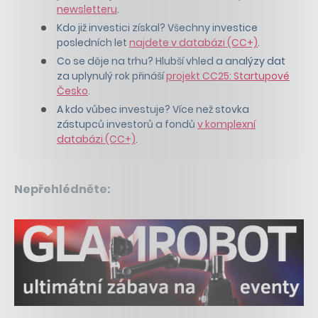
newsletteru
.
Kdo již investici získal? Všechny investice
posledních let
najdete v databázi (CC+)
.
Co se děje na trhu? Hlubší vhled a analýzy dat
za uplynulý rok přináší
projekt CC25: Startupové
Česko
.
A kdo vůbec investuje? Více než stovka
zástupců investorů a fondů
v komplexní
databázi (CC+)
.
Nepřehlédněte: