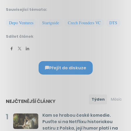
Související témata:
Depo Ventures
Startguide
Czech Founders VC
DTS
Sdílet článek
Přejít do diskuze
Týden
Měsíc
NEJČTENĚJŠÍ ČLÁNKY
1
Kam se hrabou české komedie.
Pusťte si na Netflixu historickou
satiru z Polska, její humor platí i na