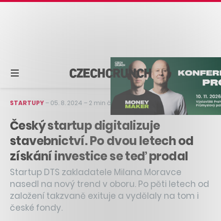
STARTUPY
–
05. 8. 2024
–
2 min čtení
Český startup digitalizuje
stavebnictví. Po dvou letech od
získání investice se teď prodal
Startup DTS zakladatele Milana Moravce
nasedl na nový trend v oboru. Po pěti letech od
založení takzvaně exituje a vydělaly na tom i
české fondy.