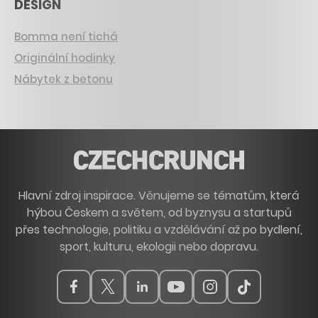
DESIGN
Bomma není tichá
Originální hodinky
Nábytek z betonu
Hlavní zdroj inspirace. Věnujeme se tématům, která
hýbou Českem a světem, od byznysu a startupů
přes technologie, politiku a vzdělávání až po bydlení,
sport, kulturu, ekologii nebo dopravu.