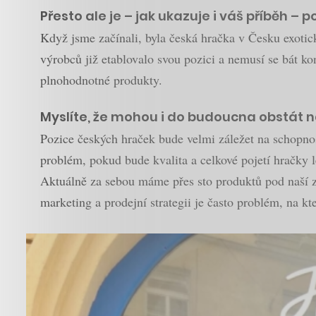
Přesto ale je – jak ukazuje i váš příběh –
Když jsme začínali, byla česká hračka v Česku exotick
výrobců již etablovalo svou pozici a nemusí se bát ko
plnohodnotné produkty.
Myslíte, že mohou i do budoucna obstát 
Pozice českých hraček bude velmi záležet na schopnos
problém, pokud bude kvalita a celkové pojetí hračky l
Aktuálně za sebou máme přes sto produktů pod naší zn
marketing a prodejní strategii je často problém, na k