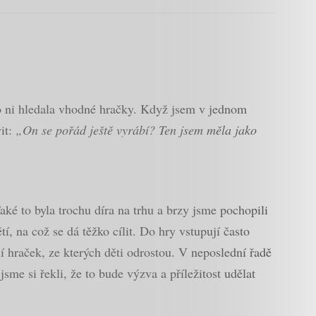
ro ni hledala vhodné hračky. Když jsem v jednom
it:
„On se pořád ještě vyrábí? Ten jsem měla jako
ké to byla trochu díra na trhu a brzy jsme pochopili
í, na což se dá těžko cílit. Do hry vstupují často
ní hraček, ze kterých děti odrostou. V neposlední řadě
sme si řekli, že to bude výzva a příležitost udělat