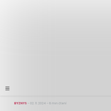
BYZNYS
–
02. 11. 2024
–
6 min čtení