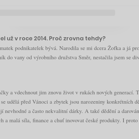
l už v roce 2014. Proč zrovna tehdy?
a matek podnikatelek bývá. Narodila se mi dcera Žofka a já p
ník do vany od výrobního družstva Směr, nestačila jsem se div
ačky a vdechnout jim znovu život v rukách nových generací. Ta
u se udělá před Vánoci a zbytek jsou narozeniny konkrétních dět
pují nevhodné a často nekvalitní dárky. A také dědění a darová
 malá síla, finance a chuť inovovat české produkty. I proto j