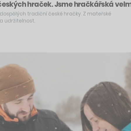
i českých hraček. Jsme hračkářská vel
 dospělých tradiční české hračky. Z mateřské
a udržitelnost.