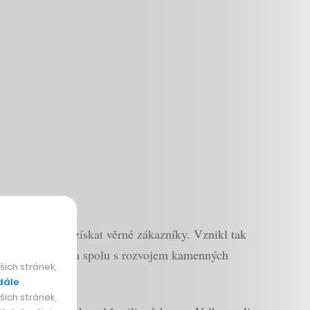
o se jí rychle získat věrné zákazníky. Vznikl tak
tnou i do Modřan a spolu s rozvojem kamenných
ich stránek,
dále
ich stránek,