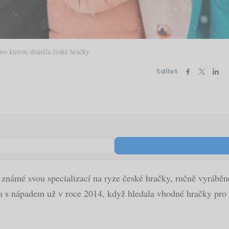
ro kterou sháněla české hračky
Sdílet
ámé svou specializací na ryze české hračky, ručně vyráběné p
la s nápadem už v roce 2014, když hledala vhodné hračky pro