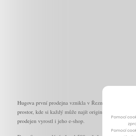
Hugova první prodejna vznikla v Řeznické ulici v Praz
prostor, kde si každý může najít originální české hr
Pomocí cook
prodejen vyrostl i jeho e-shop.
zpro
Pomocí cook