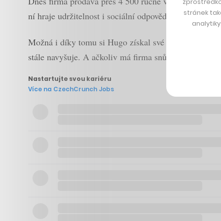
Dnes firma prodává přes 4 500 ručně vyráběných prod
zprostředko
stránek tak
ní hraje udržitelnost i sociální odpovědnost – mnoho
analytik
Možná i díky tomu si Hugo získal své zákazníky, kteří
stále navyšuje. A ačkoliv má firma snů víc, prodej za
Nastartujte svou kariéru
Více na CzechCrunch Jobs