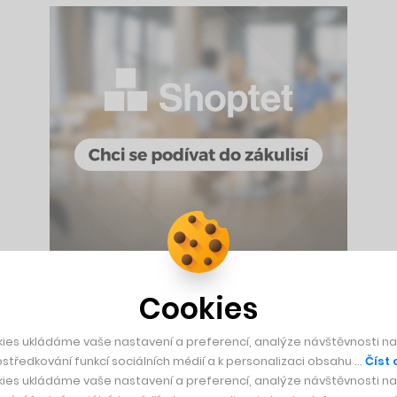
Cookies
e. I když nebyl za projektem žádný velký byznys plán, podařil
ačky, knihy nebo oblečení. Hugo se od té doby rozšířil na Le
ies ukládáme vaše nastavení a preferencí, analýze návštěvnosti naš
středkování funkcí sociálních médií a k personalizaci obsahu …
Číst 
ies ukládáme vaše nastavení a preferencí, analýze návštěvnosti naš