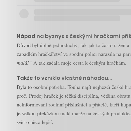
Nápad na byznys s českými hračkami přiše
Důvod byl úplně jednoduchý, tak jak to často u žen 
zapadlém hračkářství ve spodní polici narazila na par
malá!“
A tak začala moje cesta k českým hračkám.
Takže to vzniklo vlastně náhodou…
Byla to osobní potřeba. Touha najít nejhezčí české hr
proč. Prodej hraček je těžká disciplína, většina obrat
neinformovaní rodinní příslušníci a přátelé, kteří ku
je velkou překážkou malá marže na českých produktech a
svět o něco lepší.