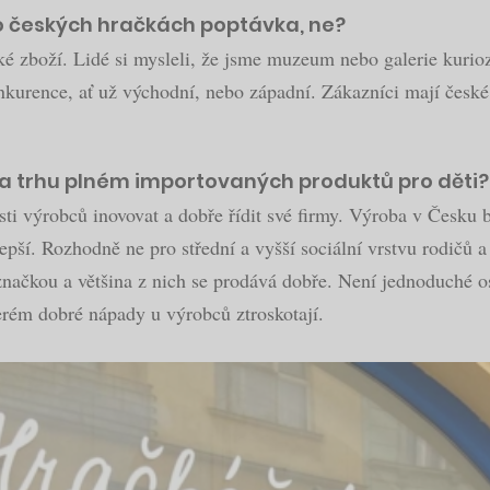
 po českých hračkách poptávka, ne?
é zboží. Lidé si mysleli, že jsme muzeum nebo galerie kuriozi
nkurence, ať už východní, nebo západní. Zákazníci mají české 
na trhu plném importovaných produktů pro děti?
ti výrobců inovovat a dobře řídit své firmy. Výroba v Česku b
epší. Rozhodně ne pro střední a vyšší sociální vrstvu rodičů a
ačkou a většina z nich se prodává dobře. Není jednoduché osl
terém dobré nápady u výrobců ztroskotají.