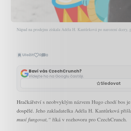
Nápad na prodejnu získala Adéla H. Kantůrková po narození dcery, p
Uložit
0
0
Zobrazit
komentáře
Baví vás CzechCrunch?
Vídejte ho na Googlu častěji.
Sledovat
Hračkářství s neobvyklým názvem Hugo chodí bos je zn
dospělé. Jeho zakladatelka Adéla H. Kantůrková přiš
musí fungovat,“
říká v rozhovoru pro CzechCrunch.