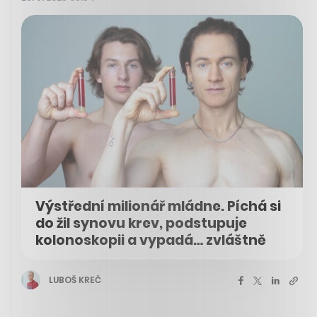
Výstřední milionář mládne. Píchá si
do žil synovu krev, podstupuje
kolonoskopii a vypadá… zvláštně
LUBOŠ KREČ