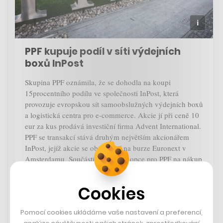
PPF kupuje podíl v síti výdejních
boxů InPost
Skupina PPF oznámila, že se dohodla na koupi
15procentního podílu ve společnosti InPost, která
provozuje evropskou sít samoobslužných výdejních boxů
a logistická centra pro e-commerce. Akcie jí při ceně 10
eur za kus prodává investiční firma Advent International.
PPF se transakcí stává druhým největším akcionářem
InPost, jejíž akcie se obchodují na burze Euronext v
Amsterdamu. Součástí dohody je opce pro PPF na nákup
dalších 15 procent akcií InPost od Advent International.
Cookies
Pomocí cookies ukládáme vaše nastavení a preferencí,