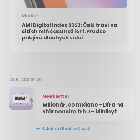
Médiář
AMI Digital Index 2023: Češi tráví na
sítích míň času než loni. Prudce
přibývá dlouhých videí
26. 5. 2023 07:00
Newsletter
Milionář, co mládne – Díra na
stárnoucím trhu – Minibyt
Odebírat Reality Check