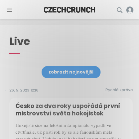
Live
zobrazit nejnovější
Rychlá zpráva
26. 5. 2023 12:16
Česko za dva roky uspořádá první
mistrovství světa hokejistek
Hokejisté sice na letošním šampionátu vypadli ve
čtvrtfinále, už příští rok by se ale fanouškům měla
sprasvit chuť. I kdyby naši hokejisté znovu neuspěli, v