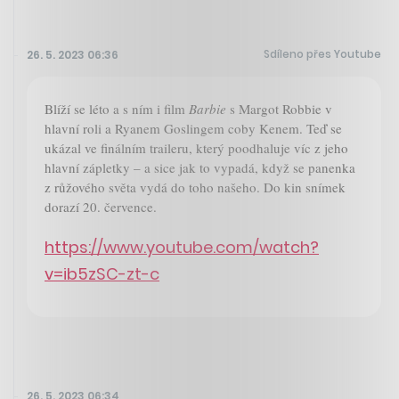
Sdíleno přes Youtube
26. 5. 2023 06:36
Blíží se léto a s ním i film
Barbie
s Margot Robbie v
hlavní roli a Ryanem Goslingem coby Kenem. Teď se
ukázal ve finálním traileru, který poodhaluje víc z jeho
hlavní zápletky – a sice jak to vypadá, když se panenka
z růžového světa vydá do toho našeho. Do kin snímek
dorazí 20. července.
https://www.youtube.com/watch?
v=ib5zSC-zt-c
26. 5. 2023 06:34