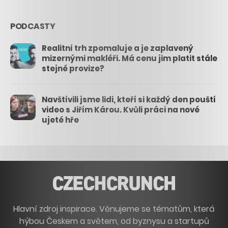
PODCASTY
Realitní trh zpomaluje a je zaplavený
mizernými makléři. Má cenu jim platit stále
stejné provize?
Navštívili jsme lidi, kteří si každý den pouští
video s Jiřím Károu. Kvůli práci na nové
ujeté hře
Hlavní zdroj inspirace. Věnujeme se tématům, která
hýbou Českem a světem, od byznysu a startupů