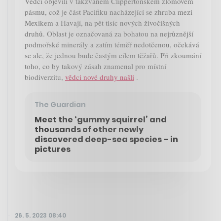
Vědci objevili v takzvaném Clippertonském zlomovém
pásmu, což je část Pacifiku nacházející se zhruba mezi
Mexikem a Havají, na pět tisíc nových živočišných
druhů. Oblast je označovaná za bohatou na nejrůznější
podmořské minerály a zatím téměř nedotčenou, očekává
se ale, že jednou bude častým cílem těžařů. Při zkoumání
toho, co by takový zásah znamenal pro místní
biodiverzitu,
vědci nové druhy našli
.
The Guardian
Meet the ‘gummy squirrel’ and
thousands of other newly
discovered deep-sea species – in
pictures
26. 5. 2023 08:40