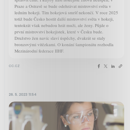
Praze a Ostravě se bude odehrávat mistrovství světa v
ledním hokeji. Tím hokejová smršť nekončí. V roce 2025
totiž bude Česko hostit další mistrovství světa v hokeji,
tentokrát však nebudou hrát muži, ale ženy. Půjde o
první mistrovství hokejistek, které v Česku bude.
Družstvo žen navíc slaví úspěchy, dvakrát se staly
bronzovými vítězkami. O konání šampionátu rozhodla
Mezinárodní federace IIHF.
cc.cz
26. 5. 2023 11:54