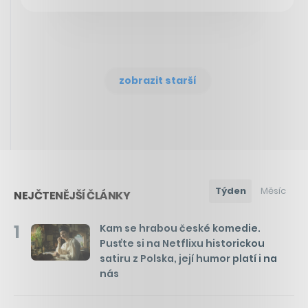
zobrazit starší
Týden
Měsíc
NEJČTENĚJŠÍ ČLÁNKY
1
Kam se hrabou české komedie.
Pusťte si na Netflixu historickou
satiru z Polska, její humor platí i na
nás