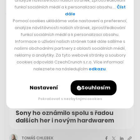
analýze návštěvnosti našich stránek, zprostředkování
funkcí sociálních médií a k personalizaci obsahu …
Číst
26. 5. 2023 07:33
dále
Pomocí cookies ukládáme vaše nastavení a preferencí,
analýze návštěvnosti našich stránek, zprostředkování
funkcí sociálních médií a k personalizaci obsahu.
Informace o užívání našich stránek také dále sdílíme s
našimi obchodními partnery z oblasti sociálních médií,
reklamy a analytiky. Za tyto webové stránky a soubory
cookies odpovídá CzechCrunch s.r.o. Více informací
naleznete na následujícím
odkazu
.
Nastavení
Souhlasím
Pokračovat s nezbytnými cookies
Metal Gear Solid 3 dostane remake.
Sony ho oznámilo spolu s řadou
dalších her i novým hardwarem
TOMÁŠ CHLEBEK