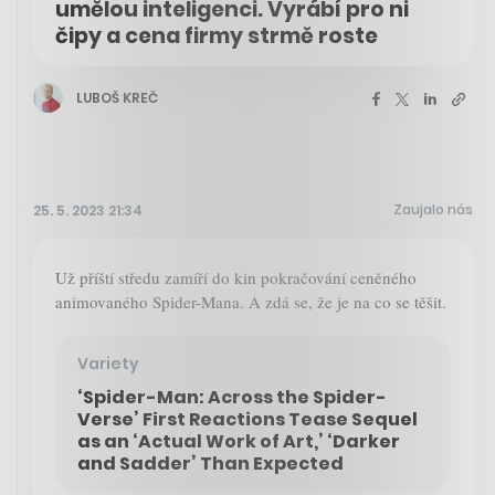
umělou inteligenci. Vyrábí pro ni
čipy a cena firmy strmě roste
LUBOŠ KREČ
Zaujalo nás
25. 5. 2023 21:34
Už příští středu zamíří do kin pokračování ceněného
animovaného Spider-Mana. A zdá se, že je na co se těšit.
Variety
‘Spider-Man: Across the Spider-
Verse’ First Reactions Tease Sequel
as an ‘Actual Work of Art,’ ‘Darker
and Sadder’ Than Expected