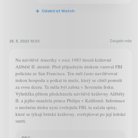
Odebírat Watch
Zaujalo nás
26. 5. 2023 10:33
Na návštěvě Ameriky v roce 1983 hrozil královně
Alžbětě II. atentát. Před případným útokem varoval FBI
policista ze San Francisca. Ten měl často navštěvovat
irskou hospodu a potkat tu muže, který se chtěl pomstít
za svou dceru. Ta měla být zabita v Severním Irsku.
Výhrůžka přitom předcházela návštěvě královny Alžběty
II. a jejího manžela prince Philipa v Kalifornii. Informace
o možném útoku nyní zveřejnila FBI, ta začala spisy,
které se týkají britské královny, zveřejňovat po její loňské
smrti.
BBC