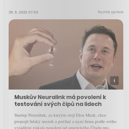
Rychlá zpráva
26. 5. 2023 07:59
Muskův Neuralink má povolení k
testování svých čipů na lidech
Startup Neuralink, za kterým stojí Elon Musk, chce
propojit lidský mozek a počítač a nyní firma podle svého
vyjádření získala povolení od amerického Úřadu pro