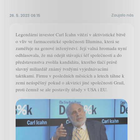
Zaujalo nás
26. 5. 2023 06:15
Legendární investor Carl Icahn vítězí v aktivistické bitvě
o vliv ve farmaceutické společnosti Illumina, která se
zaměřuje na genové inženýrství. Její valná hromada nyní
odhlasovala, že má odejít stávající šéf společnosti a do
představenstva zvolila kandidáta, kterého tlačí právě
slavný miliardář známý tvrdými vyjednávacími
taktikami. Firmu v posledních měsících a letech táhne k
zemi neúspěšný pokud o akvizici jiné společnosti Grail,
proti čemuž se ale postavily úřady v USA i EU.