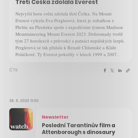
Třetí Češka zdolala Everest
Nejvyšší horu světa zdolala třetí Češka. Na Mount
Everest vylezla Eva Perglerová, která je zubařkou z
Přeštic na Plzeňsku spolu s expedičním týmem Madison
Mountaineering Mount Everest 2023. Dohromady tvořil
tým 27 horolezců s průvodci a patnáct nepálských šerpů.
Perglerová se tak přidala k Renatě Chlumské a Kláře
Poláčkové. Ty Everest pokořily v letech 1999 a 2007.
ČTK
26. 5. 2023 11:00
Newsletter
Poslední Tarantinův film a
Attenborough s dinosaury