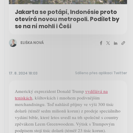
Jakarta se potápí, Indonésie proto
otevírá novou metropoli. Podílet by
se na ní mohli i Češi
ELIŠKA NOVÁ
Sdíleno přes aplikaci Twitter
17. 8. 2024 18:03
Americký exprezident Donald Trump
vydělává na
teniskách
, kšiltovkách i mnohem podivnějším
merchandisingu. Teď nahlásil příjmy ve výši 300 tisíc
dolarů (téměř sedm milionů korun) z prodeje speciálního
vydání bible, které letos uvedl na trh společně s country
zpěvákem Leem Greenwoodem. Výtisk s Trumpovým
podpisem stojí tisíc dolarů (téměř 23 tisíc korun).