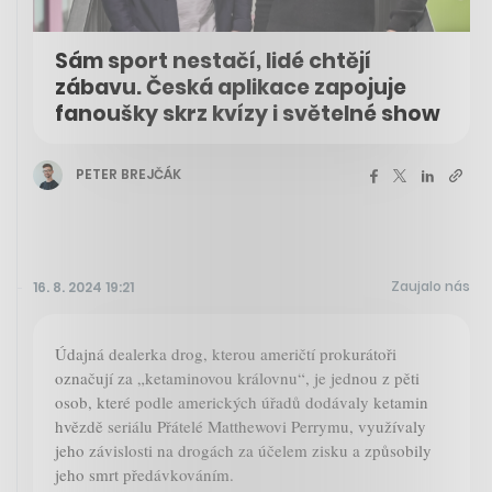
Sám sport nestačí, lidé chtějí
zábavu. Česká aplikace zapojuje
fanoušky skrz kvízy i světelné show
PETER BREJČÁK
Zaujalo nás
16. 8. 2024 19:21
Údajná dealerka drog, kterou američtí prokurátoři
označují za „ketaminovou královnu“, je jednou z pěti
osob, které podle amerických úřadů dodávaly ketamin
hvězdě seriálu Přátelé Matthewovi Perrymu, využívaly
jeho závislosti na drogách za účelem zisku a způsobily
jeho smrt předávkováním.