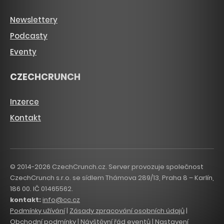
Newslettery
Podcasty
Eventy
CZECHCRUNCH
Inzerce
Kontakt
© 2014-2026 CzechCrunch.cz. Server provozuje společnost
CzechCrunch s.r.o. se sídlem Thámova 289/13, Praha 8 – Karlín,
186 00. IČ 01465562.
kontakt:
info@cc.cz
Podmínky užívání
|
Zásady zpracování osobních údajů
|
Obchodní podmínky
|
Návštěvní řád eventů
|
Nastavení