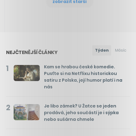
zobrazit starší
Týden
Měsíc
NEJČTENĚJŠÍ ČLÁNKY
1
Kam se hrabou české komedie.
Pusťte si na Netflixu historickou
satiru z Polska, její humor platí i na
nás
2
Je libo zámek? U Žatce se jeden
prodává, jeho součástí je i sýpka
nebo sušárna chmele