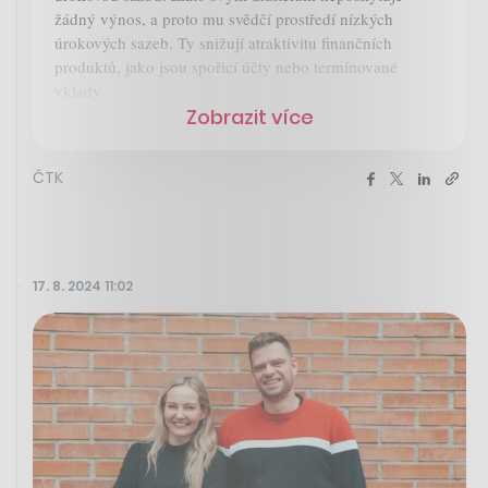
žádný výnos, a proto mu svědčí prostředí nízkých
úrokových sazeb. Ty snižují atraktivitu finančních
produktů, jako jsou spořicí účty nebo termínované
vklady.
Zobrazit více
ČTK
17. 8. 2024 11:02