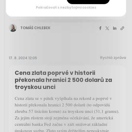
filmům Scotta a Camerona. Chybí
Pokračovat s nezbytnými cookies
mu jejich kouzlo, umí ale strhnout
TOMÁŠ CHLEBEK
Rychlá zpráva
17. 8. 2024 12:05
Cena zlata poprvé v historii
překonala hranici 2 500 dolarů za
troyskou unci
Cena zlata se v pátek vyšplhala na rekord a poprvé v
historii překonala hranici 2 500 dolarů (to odpovídá
zhruba 57 tisícům korun) za troyskou unci (31,1 gramu).
Za jejím růstem stojí zejména očekávání, že americká
centrální banka Fed začne v září snižovat základní
úrokovou sazbu. Zlato svým držitelům neposkytuje