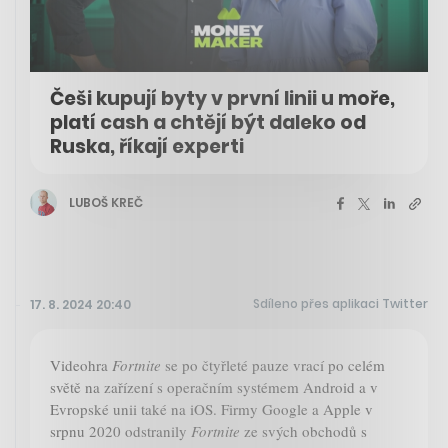
Češi kupují byty v první linii u moře,
platí cash a chtějí být daleko od
Ruska, říkají experti
LUBOŠ KREČ
Sdíleno přes aplikaci Twitter
17. 8. 2024 20:40
Videohra
Fortnite
se po čtyřleté pauze vrací po celém
světě na zařízení s operačním systémem Android a v
Evropské unii také na iOS. Firmy Google a Apple v
srpnu 2020 odstranily
Fortnite
ze svých obchodů s