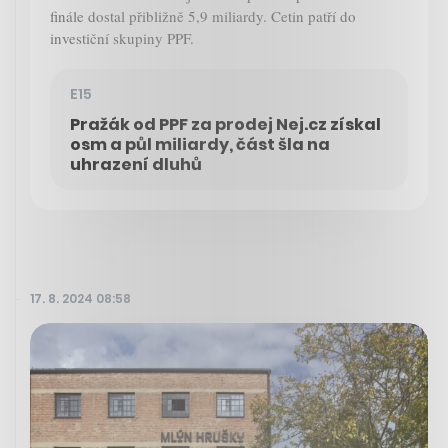
finále dostal přibližně 5,9 miliardy. Cetin patří do
investiční skupiny PPF.
E15
Pražák od PPF za prodej Nej.cz získal
osm a půl miliardy, část šla na
uhrazení dluhů
17. 8. 2024 08:58