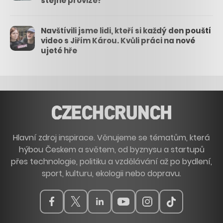
stejné provize?
Navštívili jsme lidi, kteří si každý den pouští
video s Jiřím Károu. Kvůli práci na nové
ujeté hře
Hlavní zdroj inspirace. Věnujeme se tématům, která
hýbou Českem a světem, od byznysu a startupů
přes technologie, politiku a vzdělávání až po bydlení,
sport, kulturu, ekologii nebo dopravu.