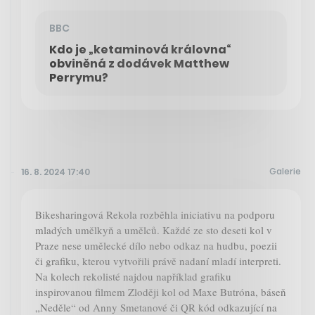
BBC
Kdo je „ketaminová královna“
obviněná z dodávek Matthew
Perrymu?
Galerie
16. 8. 2024 17:40
Bikesharingová Rekola rozběhla iniciativu na podporu
mladých umělkyň a umělců. Každé ze sto deseti kol v
Praze nese umělecké dílo nebo odkaz na hudbu, poezii
či grafiku, kterou vytvořili právě nadaní mladí interpreti.
Na kolech rekolisté najdou například grafiku
inspirovanou filmem Zloději kol od Maxe Butróna, báseň
„Neděle“ od Anny Smetanové či QR kód odkazující na