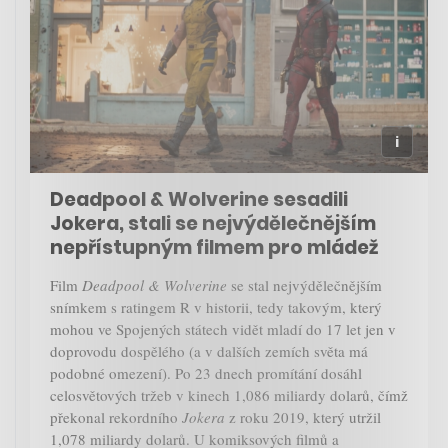
Deadpool & Wolverine sesadili
Jokera, stali se nejvýdělečnějším
nepřístupným filmem pro mládež
Film
Deadpool & Wolverine
se stal nejvýdělečnějším
snímkem s ratingem R v historii, tedy takovým, který
mohou ve Spojených státech vidět mladí do 17 let jen v
doprovodu dospělého (a v dalších zemích světa má
podobné omezení). Po 23 dnech promítání dosáhl
celosvětových tržeb v kinech 1,086 miliardy dolarů, čímž
překonal rekordního
Jokera
z roku 2019, který utržil
1,078 miliardy dolarů. U komiksových filmů a