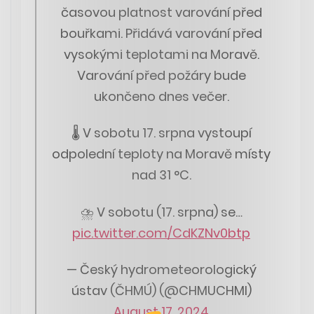
časovou platnost varování před
bouřkami. Přidává varování před
vysokými teplotami na Moravě.
Varování před požáry bude
ukončeno dnes večer.
🌡️ V sobotu 17. srpna vystoupí
odpolední teploty na Moravě místy
nad 31 °C.
⛈️ V sobotu (17. srpna) se…
pic.twitter.com/CdKZNv0btp
— Český hydrometeorologický
ústav (ČHMÚ) (@CHMUCHMI)
August 17, 2024