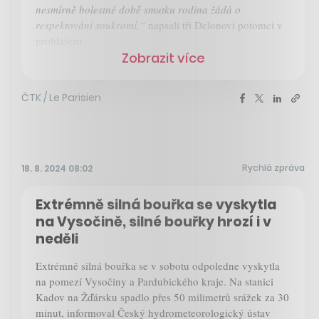
nesmírně bolestné době smutku rodina žádá o
respektování soukromí,“
napsali tři Delonovi potomci v
prohlášení.
Zobrazit více
ČTK / Le Parisien
Rychlá zpráva
18. 8. 2024 08:02
Extrémně silná bouřka se vyskytla
na Vysočině, silné bouřky hrozí i v
neděli
Extrémně silná bouřka se v sobotu odpoledne vyskytla
na pomezí Vysočiny a Pardubického kraje. Na stanici
Kadov na Žďársku spadlo přes 50 milimetrů srážek za 30
minut, informoval Český hydrometeorologický ústav