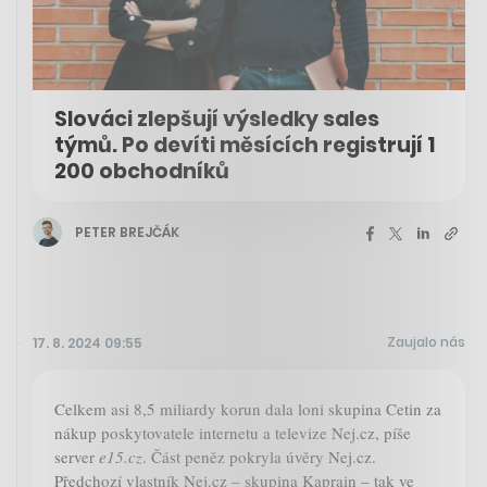
Slováci zlepšují výsledky sales
týmů. Po devíti měsících registrují 1
200 obchodníků
PETER BREJČÁK
Zaujalo nás
17. 8. 2024 09:55
Celkem asi 8,5 miliardy korun dala loni skupina Cetin za
nákup poskytovatele internetu a televize Nej.cz, píše
server
e15.cz
. Část peněz pokryla úvěry Nej.cz.
Předchozí vlastník Nej.cz – skupina Kaprain – tak ve