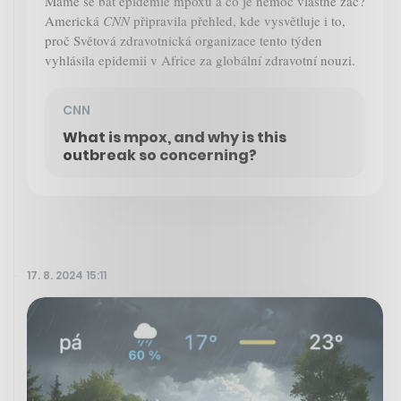
Máme se bát epidemie mpoxu a co je nemoc vlastně zač?
Americká
CNN
připravila přehled, kde vysvětluje i to,
proč Světová zdravotnická organizace tento týden
vyhlásila epidemii v Africe za globální zdravotní nouzi.
CNN
What is mpox, and why is this
outbreak so concerning?
17. 8. 2024 15:11