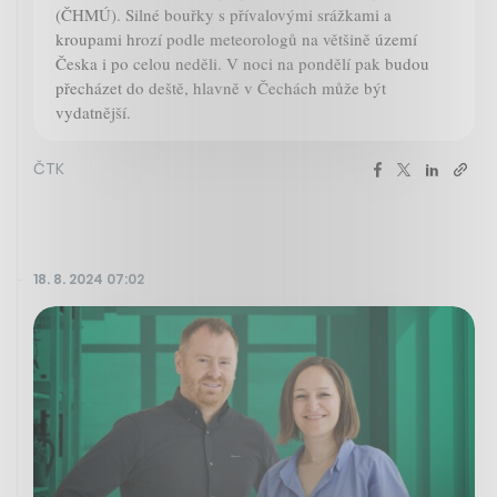
(ČHMÚ). Silné bouřky s přívalovými srážkami a
kroupami hrozí podle meteorologů na většině území
Česka i po celou neděli. V noci na pondělí pak budou
přecházet do deště, hlavně v Čechách může být
vydatnější.
ČTK
18. 8. 2024 07:02