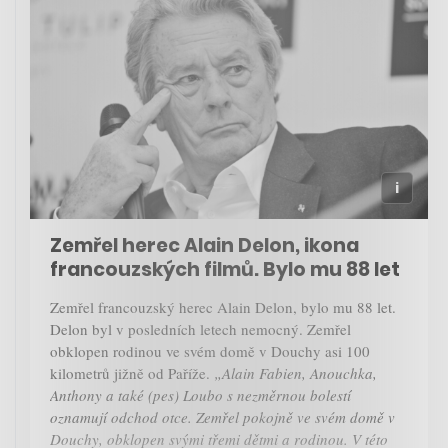
Zemřel herec Alain Delon, ikona
francouzských filmů. Bylo mu 88 let
Zemřel francouzský herec Alain Delon, bylo mu 88 let.
Delon byl v posledních letech nemocný. Zemřel
obklopen rodinou ve svém domě v Douchy asi 100
kilometrů jižně od Paříže.
„Alain Fabien, Anouchka,
Anthony a také (pes) Loubo s nezměrnou bolestí
oznamují odchod otce. Zemřel pokojně ve svém domě v
Douchy, obklopen svými třemi dětmi a rodinou. V této