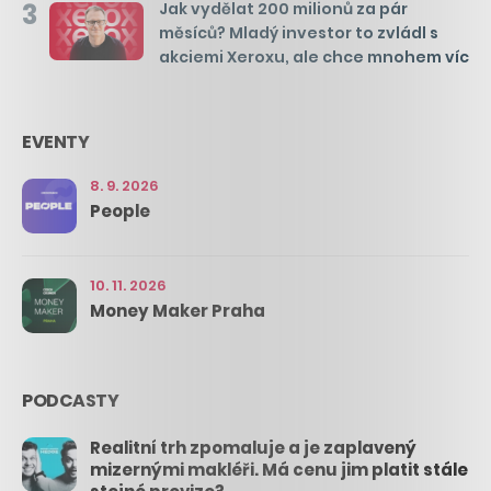
3
Jak vydělat 200 milionů za pár
měsíců? Mladý investor to zvládl s
akciemi Xeroxu, ale chce mnohem víc
EVENTY
8. 9. 2026
People
10. 11. 2026
Money Maker Praha
PODCASTY
Realitní trh zpomaluje a je zaplavený
mizernými makléři. Má cenu jim platit stále