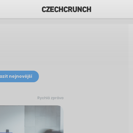
azit nejnovější
Rychlá zpráva