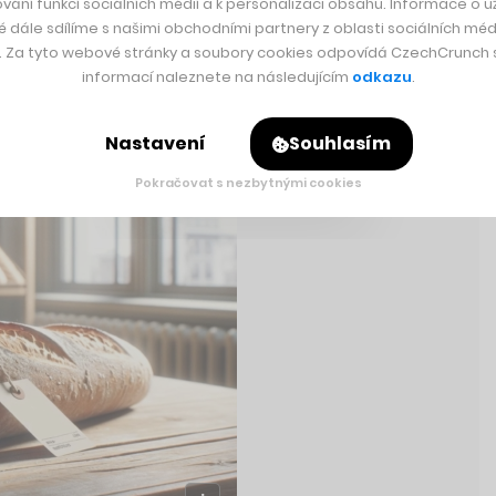
vání funkcí sociálních médií a k personalizaci obsahu. Informace o už
é dále sdílíme s našimi obchodními partnery z oblasti sociálních médi
y. Za tyto webové stránky a soubory cookies odpovídá CzechCrunch s.
informací naleznete na následujícím
odkazu
.
Rychlá zpráva
Nastavení
Souhlasím
Pokračovat s nezbytnými cookies