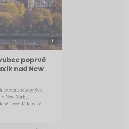
 vůbec poprvé
taxík nad New
ch letounů schopných
oj v New Yorku.
iché a rychlé letecké