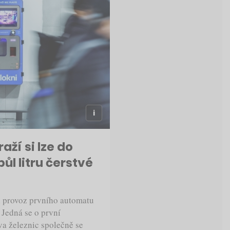
ží si lze do
ůl litru čerstvé
l provoz prvního automatu
. Jedná se o první
áva železnic společně se