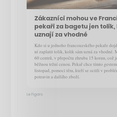
Zákazníci mohou ve Francii
pekaři za bagetu jen tolik,
uznají za vhodné
Kdo si u jednoho francouzského pekaře doj
ní zaplatit tolik, kolik sám uzná za vhodné. 
60 centrů, v přepočtu zhruba 15 korun, což 
běžnou tržní cenou. Pekař chce tímto gestem,
listopad, pomoci těm, kteří se ocitli v probl
potravin a dalšího zboží.
Le Figaro