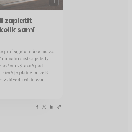
 zaplatit
 kolik sami
de pro bagetu, může mu za
Minimální částka je tedy
je ovšem výrazně pod
 které je platné po celý
ém z důvodu růstu cen