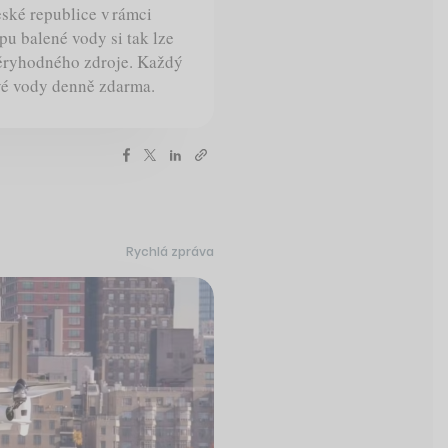
eské republice v rámci
pu balené vody si tak lze
věryhodného zdroje. Každý
ivé vody denně zdarma.
Rychlá zpráva