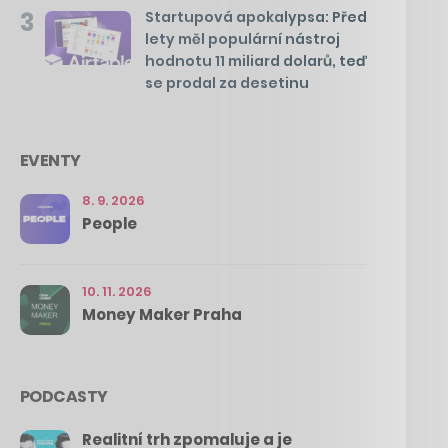
3
Startupová apokalypsa: Před
lety měl populární nástroj
hodnotu 11 miliard dolarů, teď
se prodal za desetinu
EVENTY
8. 9. 2026
People
10. 11. 2026
Money Maker Praha
PODCASTY
Realitní trh zpomaluje a je