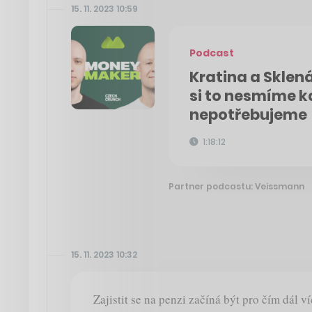
15. 11. 2023 10:59
Podcast
Kratina a Sklenář
si to nesmíme k
nepotřebujeme
1:18:12
Partner podcastu: Veissmann
15. 11. 2023 10:32
Zajistit se na penzi začíná být pro čím dál v