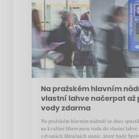
Na pražském hlavním nádra
vlastní lahve načerpat až p
vody zdarma
Na pražském hlavním nádraží se dnes spusti
na kvalitní filtrovanou vodu do vlastní lahve
z dvanácti filtračních stanic, které bude Spr