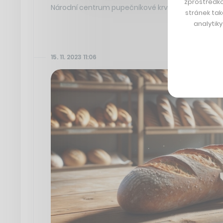
zprostředko
Národní centrum pupečníkové krve
stránek tak
analytik
15. 11. 2023 11:06