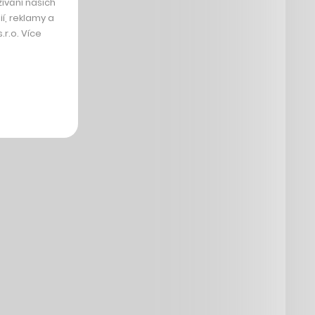
ívání našich
í, reklamy a
r.o. Více