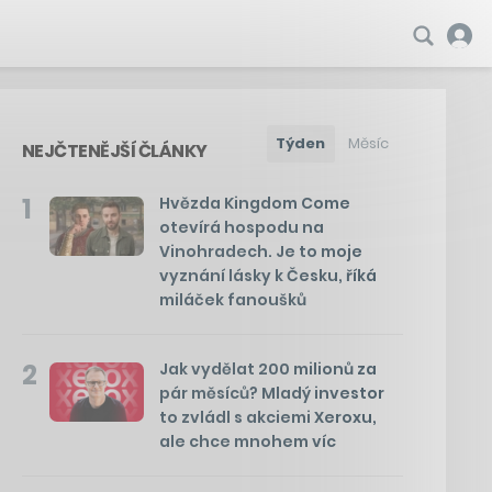
Týden
Měsíc
NEJČTENĚJŠÍ ČLÁNKY
1
Hvězda Kingdom Come
otevírá hospodu na
Vinohradech. Je to moje
vyznání lásky k Česku, říká
miláček fanoušků
2
Jak vydělat 200 milionů za
pár měsíců? Mladý investor
to zvládl s akciemi Xeroxu,
ale chce mnohem víc