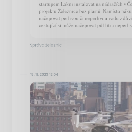
startupem Lokni instalovat na nádražích v Č
projektu Železnice bez plastů. Namísto náku
načepovat perlivou či neperlivou vodu z dů
cestující si může načepovat půl litru neperl
Správa železnic
15. 11. 2023 12:04