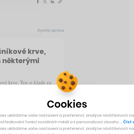
Rychlá zpráva
čníkové krve,
s některými
vé krve. Ten si klade za
užití této biologická
ůže pomoci v léčbě
Cookies
nemoci, a dalších
rvetvorných kmenových
ies ukládáme vaše nastavení a preferencí, analýze návštěvnosti naš
středkování funkcí sociálních médií a k personalizaci obsahu …
Číst 
ies ukládáme vaše nastavení a preferencí, analýze návštěvnosti naš