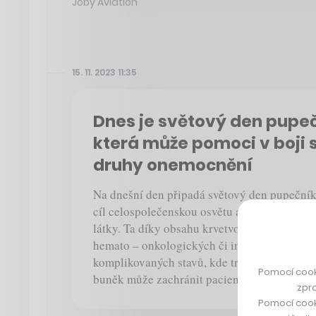
Joby Aviation
15. 11. 2023 11:35
Dnes je světový den pupe
která může pomoci v boji 
druhy onemocnění
Na dnešní den připadá světový den pupečníko
cíl celospolečenskou osvětu a povědomí o vy
látky. Ta díky obsahu krvetvorných buněk m
hemato – onkologických či imunologických 
komplikovaných stavů, kde transplantace k
Pomocí cook
buněk může zachránit pacientovi život.
zpro
Pomocí cook