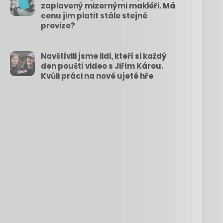
zaplavený mizernými makléři. Má
cenu jim platit stále stejné
provize?
Navštívili jsme lidi, kteří si každý
den pouští video s Jiřím Károu.
Kvůli práci na nové ujeté hře