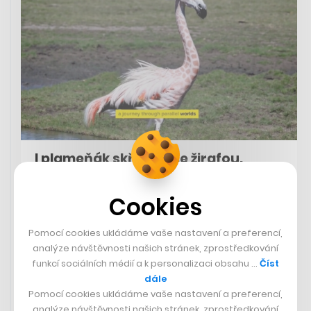
I plameňák skřížený se žirafou.
Režiséři zkouší, jaká videa umí
generovat umělá inteligence od
Cookies
OpenAI
Pomocí cookies ukládáme vaše nastavení a preferencí,
JIŘÍ BLATNÝ
analýze návštěvnosti našich stránek, zprostředkování
funkcí sociálních médií a k personalizaci obsahu …
Číst
dále
Pomocí cookies ukládáme vaše nastavení a preferencí,
analýze návštěvnosti našich stránek, zprostředkování