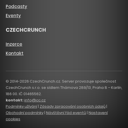
Podcasty
Eventy
CZECHCRUNCH
Inzerce
Kontakt
© 2014-2026 CzechCrunch.cz. Server provozuje společnost
CzechCrunch s.r.o. se sídlem Thámova 289/13, Praha 8 – Karlín,
186 00. IČ 01465562.
kontakt:
info@cc.cz
Podmínky užívání
|
Zásady zpracování osobních údajů
|
Obchodní podmínky
|
Návštěvní řád eventů
|
Nastavení
cookies