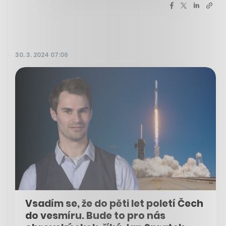
30. 3. 2024 07:06
Vsadím se, že do pěti let poletí Čech
do vesmíru. Bude to pro nás