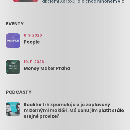
akciemi Xeroxu, ale chce mnohem víc
EVENTY
8. 9. 2026
People
10. 11. 2026
Money Maker Praha
PODCASTY
Realitní trh zpomaluje a je zaplavený
mizernými makléři. Má cenu jim platit stále
stejné provize?