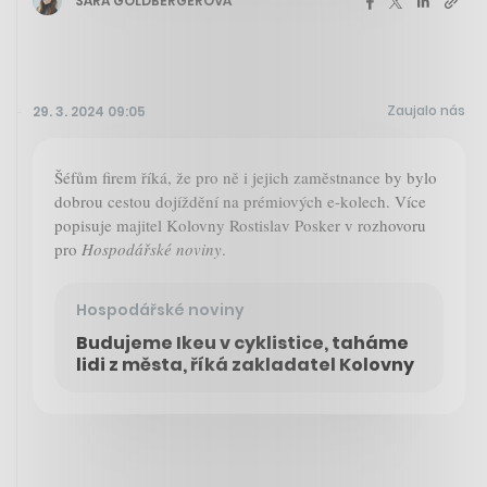
SÁRA GOLDBERGEROVÁ
Zaujalo nás
29. 3. 2024 09:05
Šéfům firem říká, že pro ně i jejich zaměstnance by bylo
dobrou cestou dojíždění na prémiových e-kolech. Více
popisuje majitel Kolovny Rostislav Posker v rozhovoru
pro
Hospodářské noviny
.
Hospodářské noviny
Budujeme Ikeu v cyklistice, taháme
lidi z města, říká zakladatel Kolovny