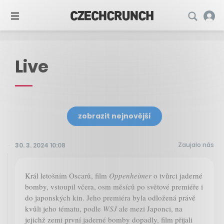
Live
zobrazit nejnovější
Zaujalo nás
30. 3. 2024 10:08
Král letošním Oscarů, film
Oppenheimer
o tvůrci jaderné
bomby, vstoupil včera, osm měsíců po světové premiéře i
do japonských kin. Jeho premiéra byla odložená právě
kvůli jeho tématu, podle
WSJ
ale mezi Japonci, na
jejichž zemi první jaderné bomby dopadly, film přijali