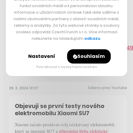
Sdíleno přes aplikaci Twitter
29. 3. 2024 15:15
funkcí sociálních médií a k personalizaci obsahu.
Informace o užívání našich stránek také dále sdílíme s
našimi obchodními partnery z oblasti sociálních médií,
Zakladatel kryptoburzy FTX Sam Bankman-Fried
dostal
reklamy a analytiky. Za tyto webové stránky a soubory
25 let vězení
. Přímo ze soudní síně sepsal svou reportáž
cookies odpovídá CzechCrunch s.r.o. Více informací
na síti X John Wang, který s ním kdysi spolupracoval.
naleznete na následujícím
odkazu
.
https://twitter.com/j0hnwang/status/1773
Nastavení
Souhlasím
Pokračovat s nezbytnými cookies
Sdíleno přes Youtube
29. 3. 2024 13:37
Objevují se první testy nového
elektromobilu Xiaomi SU7
Xiaomi začalo prodávat svůj očekávaný elektromobil,
který se jmenuje SU7 a
připomíná třeba elektrické