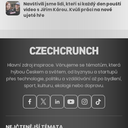
Navštívili jsme lidi, kteří si každý den pouští
video s Jiřím Károu. Kvůli práci na nové
ujeté hře
Hlavní zdroj inspirace. Věnujeme se tématům, která
hýbou Českem a světem, od byznysu a startupů
přes technologie, politiku a vzdělávání až po bydlení,
sport, kulturu, ekologii nebo dopravu.
NEJČTENĚJŠÍ TÉMATA