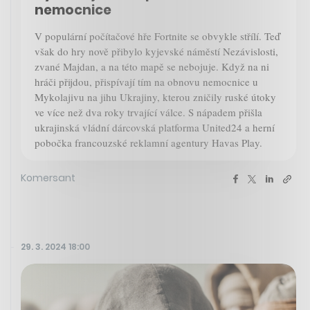
nemocnice
V populární počítačové hře Fortnite se obvykle střílí. Teď
však do hry nově přibylo kyjevské náměstí Nezávislosti,
zvané Majdan, a na této mapě se nebojuje. Když na ni
hráči přijdou, přispívají tím na obnovu nemocnice u
Mykolajivu na jihu Ukrajiny, kterou zničily ruské útoky
ve více než dva roky trvající válce. S nápadem přišla
ukrajinská vládní dárcovská platforma United24 a herní
pobočka francouzské reklamní agentury Havas Play.
Komersant
29. 3. 2024 18:00