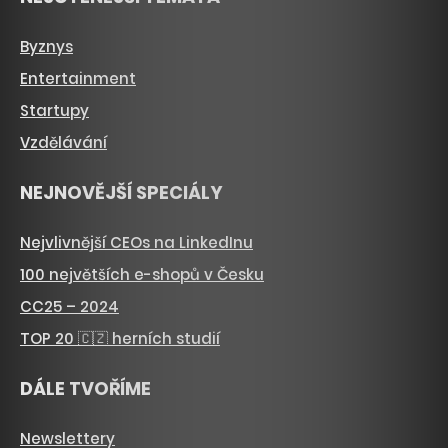
Byznys
Entertainment
Startupy
Vzdělávání
NEJNOVĚJŠÍ SPECIÁLY
Nejvlivnější CEOs na LinkedInu
100 největších e-shopů v Česku
CC25 – 2024
TOP 20 🇨🇿 herních studií
DÁLE TVOŘÍME
Newslettery