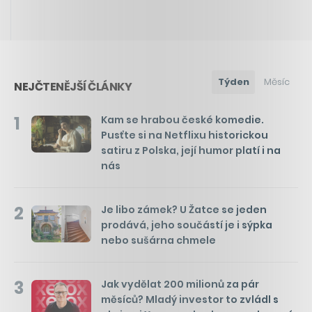
Týden
Měsíc
NEJČTENĚJŠÍ ČLÁNKY
1
Kam se hrabou české komedie.
Pusťte si na Netflixu historickou
satiru z Polska, její humor platí i na
nás
2
Je libo zámek? U Žatce se jeden
prodává, jeho součástí je i sýpka
nebo sušárna chmele
3
Jak vydělat 200 milionů za pár
měsíců? Mladý investor to zvládl s