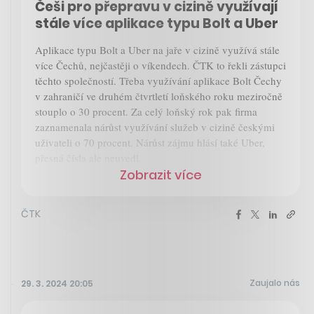
Češi pro přepravu v cizině využívají
stále více aplikace typu Bolt a Uber
Aplikace typu Bolt a Uber na jaře v cizině využívá stále
více Čechů, nejčastěji o víkendech. ČTK to řekli zástupci
těchto společností. Třeba využívání aplikace Bolt Čechy
v zahraničí ve druhém čtvrtletí loňského roku meziročně
stouplo o 30 procent. Za celý loňský rok pak firma
zaznamenala nárůst využívání služeb v cizině českými
uživateli o 70 procent. Nárůst zájmu hlásí také Uber,
přesná čísla ale neuvedl.
Zobrazit více
ČTK
Zaujalo nás
29. 3. 2024 20:05