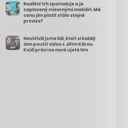
Realitní trh zpomaluje a je
zaplavený mizernými makléři. Má
cenu jim platit stále stejné
provize?
Navštívili jsme lidi, kteří si každý
den pouští video s Jiřím Károu.
Kvůli práci na nové ujeté hře