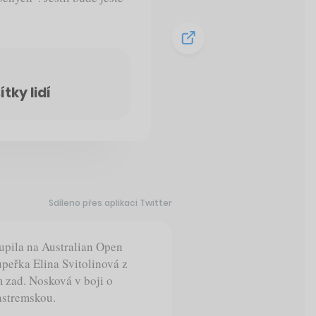
tky lidí
Sdíleno přes aplikaci Twitter
upila na Australian Open
upeřka Elina Svitolinová z
 zad. Nosková v boji o
astremskou.