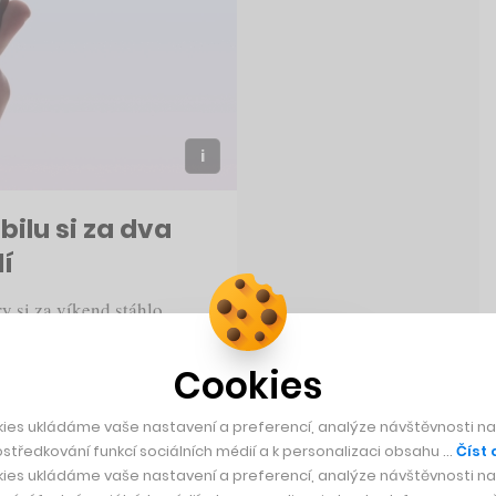
ilu si za dva
dí
y si za víkend stáhlo
itální variantu
e všichni ji ale nutně
Cookies
elý víkend objevovaly
 jež byla přetížená a
ies ukládáme vaše nastavení a preferencí, analýze návštěvnosti naš
středkování funkcí sociálních médií a k personalizaci obsahu …
Číst 
ies ukládáme vaše nastavení a preferencí, analýze návštěvnosti naš