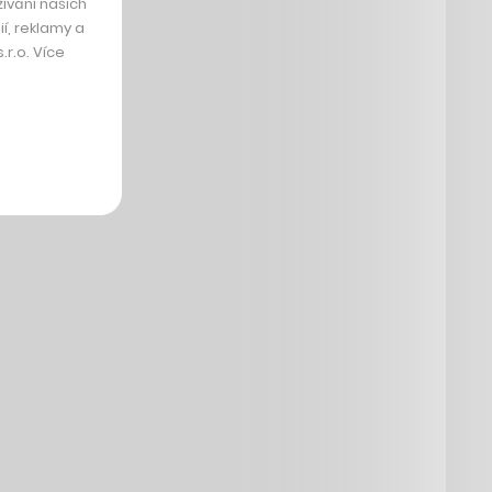
ívání našich
í, reklamy a
r.o. Více