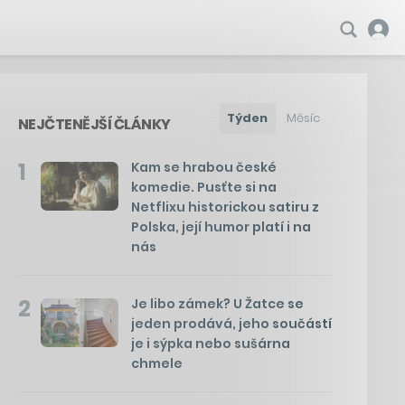
Týden
Měsíc
NEJČTENĚJŠÍ ČLÁNKY
1
Kam se hrabou české
komedie. Pusťte si na
Netflixu historickou satiru z
Polska, její humor platí i na
nás
2
Je libo zámek? U Žatce se
jeden prodává, jeho součástí
je i sýpka nebo sušárna
chmele