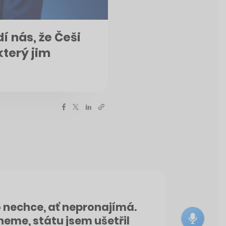
í nás, že Češi
který jim
o nechce, ať nepronajímá.
hneme, státu jsem ušetřil