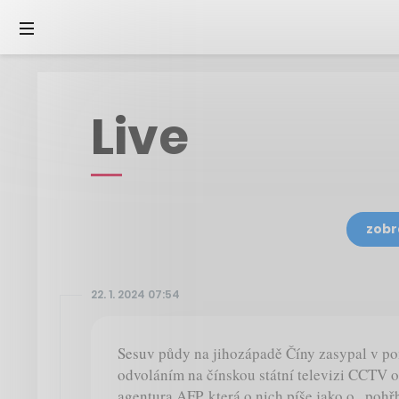
Live
zobr
22. 1. 2024 07:54
Sesuv půdy na jihozápadě Číny zasypal v pon
odvoláním na čínskou státní televizi CCTV 
agentura AFP, která o nich píše jako o „pohřb