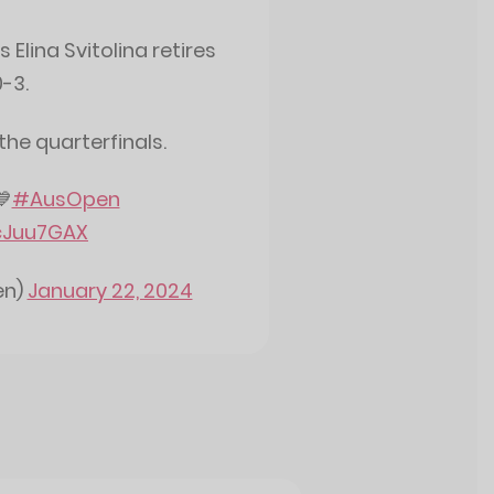
Elina Svitolina retires
0-3.
he quarterfinals.
💙
#AusOpen
cJuu7GAX
en)
January 22, 2024