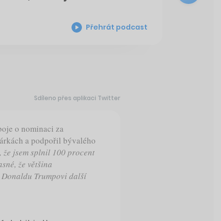
Přehrát podcast
Sdíleno přes aplikaci Twitter
boje o nominaci za
árkách a podpořil bývalého
 že jsem splnil 100 procent
asné, že většina
t Donaldu Trumpovi další