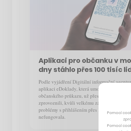
Aplikaci pro občanku v mob
dny stáhlo přes 100 tisíc li
Podle vyjádření Digitální informační agentur
aplikaci eDoklady, která umožňuje získat dig
občanského průkazu, už přes 100 tisíc lidí. N
zprovoznili, kvůli velkému zájmu se totiž c
problémy s přihlášením přes Identitu občana,
Pomocí cook
nefungovala.
zpro
Pomocí cook