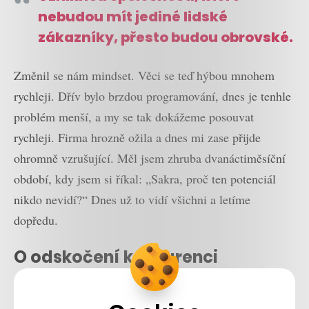
nebudou mít jediné lidské
zákazníky, přesto budou obrovské.
Změnil se nám mindset. Věci se teď hýbou mnohem
rychleji. Dřív bylo brzdou programování, dnes je tenhle
problém menší, a my se tak dokážeme posouvat
rychleji. Firma hrozně ožila a dnes mi zase přijde
ohromně vzrušující. Měl jsem zhruba dvanáctiměsíční
období, kdy jsem si říkal: „Sakra, proč ten potenciál
nikdo nevidí?“ Dnes už to vidí všichni a letíme
dopředu.
O odskočení konkurenci
Díky tomu, že dnes máme v Rohlíku robustnější