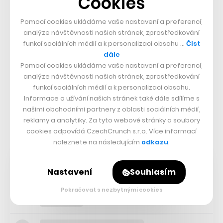
Cookies
procesy, tak konkurenci zase odskočíme. Zejména v
profitabilitě. Firma nadále dobře roste, ale fixní náklady
Pomocí cookies ukládáme vaše nastavení a preferencí,
se nebudou zvětšovat. Technologie nám jdou naproti.
analýze návštěvnosti našich stránek, zprostředkování
funkcí sociálních médií a k personalizaci obsahu …
Číst
To, co dřív zvládlo pět lidí, dnes zvládne možná jeden.
dále
My těch pět lidí pořád máme, takže pracují za dvacet
Pomocí cookies ukládáme vaše nastavení a preferencí,
pět. Ještě před rokem byl ten poměr jeden člověk ku
analýze návštěvnosti našich stránek, zprostředkování
funkcí sociálních médií a k personalizaci obsahu.
dvěma. Dneska je to jedna ku pěti a za rok to možná
Informace o užívání našich stránek také dále sdílíme s
bude jedna ku deseti.
našimi obchodními partnery z oblasti sociálních médií,
reklamy a analytiky. Za tyto webové stránky a soubory
Nastartujte svou kariéru
cookies odpovídá CzechCrunch s.r.o. Více informací
Více na CzechCrunch Jobs
naleznete na následujícím
odkazu
.
Nastavení
Souhlasím
Pokračovat s nezbytnými cookies