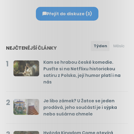
Přejít do diskuze (3)
Týden
Měsíc
NEJČTENĚJŠÍ ČLÁNKY
1
Kam se hrabou české komedie.
Pusťte si na Netflixu historickou
satiru z Polska, její humor platí i na
nás
2
Je libo zámek? U Žatce se jeden
prodává, jeho součástí je i sýpka
nebo sušárna chmele
Hvězda Kingdom Come otevírá