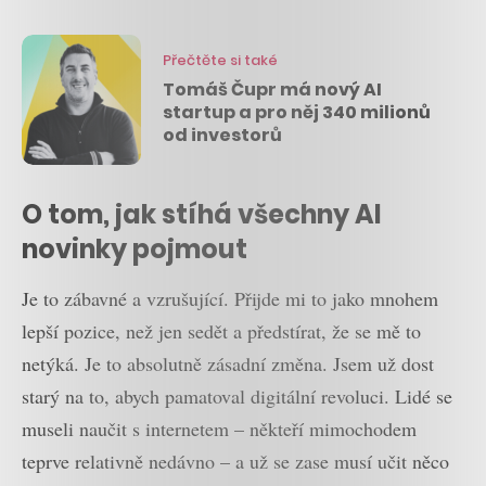
Přečtěte si také
Tomáš Čupr má nový AI
startup a pro něj 340 milionů
od investorů
O tom, jak stíhá všechny AI
novinky pojmout
Je to zábavné a vzrušující. Přijde mi to jako mnohem
lepší pozice, než jen sedět a předstírat, že se mě to
netýká. Je to absolutně zásadní změna. Jsem už dost
starý na to, abych pamatoval digitální revoluci. Lidé se
museli naučit s internetem – někteří mimochodem
teprve relativně nedávno – a už se zase musí učit něco