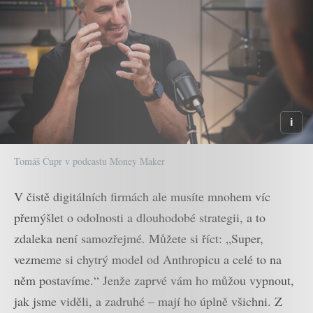
Tomáš Čupr v podcastu Money Maker
V čistě digitálních firmách ale musíte mnohem víc
přemýšlet o odolnosti a dlouhodobé strategii, a to
zdaleka není samozřejmé. Můžete si říct: „Super,
vezmeme si chytrý model od Anthropicu a celé to na
něm postavíme.“ Jenže zaprvé vám ho můžou vypnout,
jak jsme viděli, a zadruhé – mají ho úplně všichni. Z