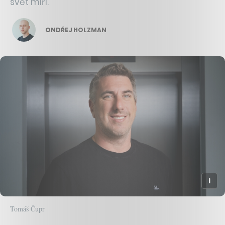
svět míří.
ONDŘEJ HOLZMAN
Tomáš Čupr