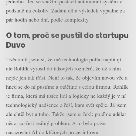
jednoho. Teď se snažím postavit autonomní systém v
podstatě na cokoliv. Zadám cíl a výsledek vypadne za
pár hodin nebo dní, podle komplexity.
O tom, proč se pustil do startupu
Duvo
Uvědomil jsem si, že mě technologie pořád naplňují,
ale Rohlík vyrostl do takových rozměrů, že už s ním
nejde jen tak třást. Není to tak, že objevím novou věc a
hned se do ní pustíme a otáčíme s celou firmou. Rohlík
je firma, která má tisíce lidí a logicky ne každý je v ní
technologický nadšenec a řeší, kam svět spěje. Já jsem
ale chtěl být u toho. Takže jsem si řekl: pojďme udělat
něco, co řeší reálný problém. A to bylo právě
nasazování AI do klíčových procesů firem.