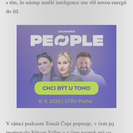
s tím, že nástup umělé inteligence mu vlil novou energii
do žil.
V rámci podcastu Tomáš Čupr popisuje, v čem jej
inspirovalo Silicon Valley a v čem naopak má co