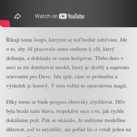
Říkají tomu loops, kterými se teď hodně zabývám. Jde
o to, aby AI pracovala sama směrem k cíli, který
definuju, a dokázala se sama korigovat. Třeba dnes v
noci se mi dotrénoval model, který je skvělý a naprosto
relevantní pro Duvo. Jdu spát, ráno se probudím a
výsledek je hotový. V tom vidím tu opravdovou magii.
Díky tomu se bude progres obrovsky zrychlovat. Dřív
byla brzda naše hlava, respektive ruce a to, jak rychle
dokážeme psát. Pak se ukázalo, že můžeme modelům
diktovat, což to urychlilo, ale pořád šlo o vztah jeden na