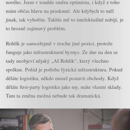
nového. Jsem v tomhle směru optimista, i když z toho
mám občas hlavu na prasknutí. Ale kdybych to měl
jinak, tak vyhořím. Takhle mě to intelektuálně nabíjí, je
to hrozně zajímavý problém.
Rohlík je samozřejmě v trochu jiné pozici, protože
funguje jako infrastrukturní byznys. Ze dne na den se
tady neobjeví nějaký „AI Rohlík“, který všechno
spolkne. Pořád je potřeba fyzická infrastruktura. Pokud
děláte logistiku, někdo musel postavit obchody. Když
děláte first-party logistiku jako my, máte vlastní sklady.
Tam ta změna možná nebude tak dramatická.