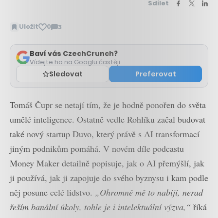
Sdílet
Uložit
0
3
Zobrazit
komentáře
Baví vás CzechCrunch?
Vídejte ho na Googlu častěji.
Sledovat
Preferovat
Tomáš Čupr se netají tím, že je hodně ponořen do světa
umělé inteligence. Ostatně vedle Rohlíku začal budovat
také nový startup Duvo, který právě s AI transformací
jiným podnikům pomáhá. V novém díle podcastu
Money Maker detailně popisuje, jak o AI přemýšlí, jak
ji používá, jak ji zapojuje do svého byznysu i kam podle
něj posune celé lidstvo.
„Ohromně mě to nabíjí, nerad
řeším banální úkoly, tohle je i intelektuální výzva,“
říká