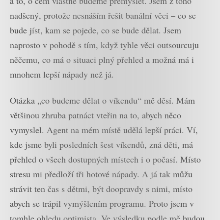
a to, o čem vlastně budeme přemýšlet. Jsem z toho
nadšený, protože nesnáším řešit banální věci – co se
bude jíst, kam se pojede, co se bude dělat. Jsem
naprosto v pohodě s tím, když tyhle věci outsourcuju
něčemu, co má o situaci plný přehled a možná má i
mnohem lepší nápady než já.
Otázka „co budeme dělat o víkendu“ mě děsí. Mám
většinou zhruba patnáct vteřin na to, abych něco
vymyslel. Agent na mém místě udělá lepší práci. Ví,
kde jsme byli posledních šest víkendů, zná děti, má
přehled o všech dostupných místech i o počasí. Místo
stresu mi předloží tři hotové nápady. A já tak můžu
strávit ten čas s dětmi, být doopravdy s nimi, místo
abych se trápil vymýšlením programu. Proto jsem v
tomhle ohledu optimista. Ve výsledku podle mě budou