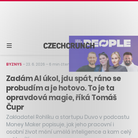
BYZNYS
–
23. 6. 2026
–
6 min čtení
Zadám AI úkol, jdu spát, ráno se
probudím a je hotovo. To je ta
opravdová magie, říká Tomáš
Čupr
Zakladatel Rohlíku a startupu Duvo v podcastu
Money Maker popisuje, jak jeho pracovní i
osobní život mění umělá inteligence a kam celý