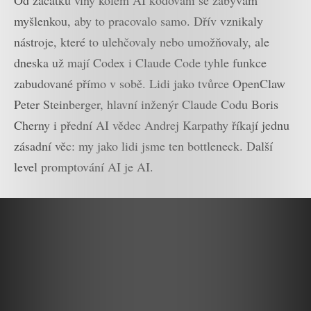
Od začátku vlny kolem AI kódování se zabývám
myšlenkou, aby to pracovalo samo. Dřív vznikaly
nástroje, které to ulehčovaly nebo umožňovaly, ale
dneska už mají Codex i Claude Code tyhle funkce
zabudované přímo v sobě. Lidi jako tvůrce OpenClaw
Peter Steinberger, hlavní inženýr Claude Codu Boris
Cherny i přední AI vědec Andrej Karpathy říkají jednu
zásadní věc: my jako lidi jsme ten bottleneck. Další
level promptování AI je AI.