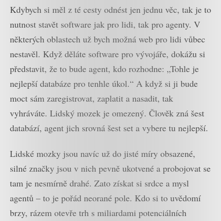
Kdybych si měl z té cesty odnést jen jednu věc, tak je to
nutnost stavět software jak pro lidi, tak pro agenty. V
některých oblastech už bych možná web pro lidi vůbec
nestavěl. Když děláte software pro vývojáře, dokážu si
představit, že to bude agent, kdo rozhodne: „Tohle je
nejlepší databáze pro tenhle úkol.“ A když si ji bude
moct sám zaregistrovat, zaplatit a nasadit, tak
vyhráváte. Lidský mozek je omezený. Člověk zná šest
databází, agent jich srovná šest set a vybere tu nejlepší.
Lidské mozky jsou navíc už do jisté míry obsazené,
silné značky jsou v nich pevně ukotvené a probojovat se
tam je nesmírně drahé. Zato získat si srdce a mysl
agentů – to je pořád neorané pole. Kdo si to uvědomí
brzy, rázem otevře trh s miliardami potenciálních