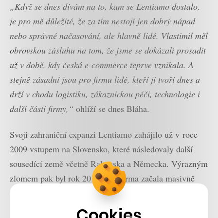
„Když se dnes dívám na to, kam se Lentiamo dostalo,
je pro mě důležité, že za tím nestojí jen dobrý nápad
nebo správné načasování, ale hlavně lidé. Vlastimil měl
obrovskou zásluhu na tom, že jsme se dokázali prosadit
už v době, kdy česká e-commerce teprve vznikala. A
stejně zásadní jsou pro firmu lidé, kteří ji tvoří dnes a
drží v chodu logistiku, zákaznickou péči, technologie i
další části firmy,“
ohlíží se dnes Bláha.
Svoji zahraniční expanzi Lentiamo zahájilo už v roce
2009 vstupem na Slovensko, které následovaly další
sousedící země včetně Rakouska a Německa. Výrazným
zlomem pak byl rok 2013, kdy firma začala masivně
expandovat a zároveň začala sjednocovat tehdejší
lokální značky pod společný název Lentiamo. Loni
Cookies