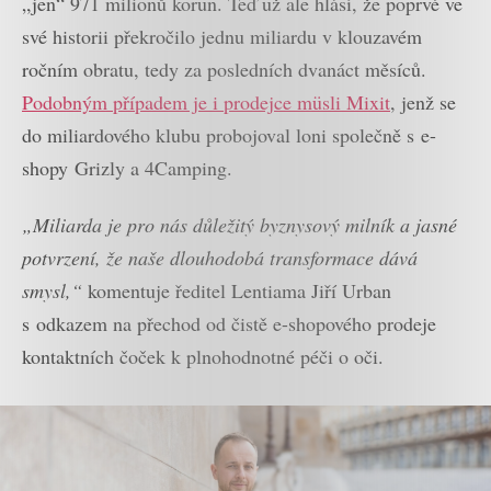
„jen“ 971 milionů korun. Teď už ale hlásí, že poprvé ve
své historii překročilo jednu miliardu v klouzavém
ročním obratu, tedy za posledních dvanáct měsíců.
Podobným případem je i prodejce müsli Mixit
, jenž se
do miliardového klubu probojoval loni společně s e-
shopy Grizly a 4Camping.
„Miliarda je pro nás důležitý byznysový milník a jasné
potvrzení, že naše dlouhodobá transformace dává
smysl,“
komentuje ředitel Lentiama Jiří Urban
s odkazem na přechod od čistě e-shopového prodeje
kontaktních čoček k plnohodnotné péči o oči.