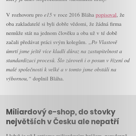
V rozhovoru pro
e15
v roce 2016 Bláha
popisoval
, že
oba zakladatelé si byli dobře vědomi, že žádná firma
nemůže stát na jednom člověku a oba už v té době
začali předávat práci svým kolegům.
„Po Vlastově
úmrtí jsme ještě více kladli důraz na zastupitelnost a
standardizaci procesů. Šlo zároveň i o posun v řízení od
malé společnosti k velké a v tomto jsme obstáli na
výbornou,“
doplnil Bláha.
Miliardový e-shop, do stovky
největších v Česku ale nepatří
I když je už Lentiamo miliardovým hráčem, paradoxně