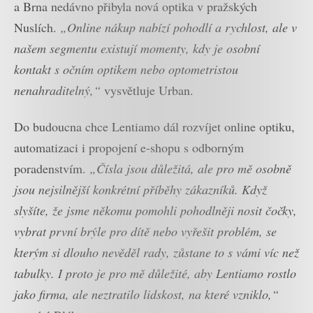
a Brna nedávno přibyla nová optika v pražských
Nuslích.
„Online nákup nabízí pohodlí a rychlost, ale v
našem segmentu existují momenty, kdy je osobní
kontakt s očním optikem nebo optometristou
nenahraditelný,“
vysvětluje Urban.
Do budoucna chce Lentiamo dál rozvíjet online optiku,
automatizaci i propojení e-shopu s odborným
poradenstvím.
„Čísla jsou důležitá, ale pro mě osobně
jsou nejsilnější konkrétní příběhy zákazníků. Když
slyšíte, že jsme někomu pomohli pohodlněji nosit čočky,
vybrat první brýle pro dítě nebo vyřešit problém, se
kterým si dlouho nevěděl rady, zůstane to s vámi víc než
tabulky. I proto je pro mě důležité, aby Lentiamo rostlo
jako firma, ale neztratilo lidskost, na které vzniklo,“