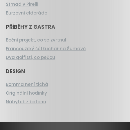
Strnad v Pirelli
Burzovní eldorádo
PŘÍBĚHY Z GASTRA
Boční projekt, co se zvrtnul
Francouzský šéfkuchař na Šumavě
Dva golfisti, co pečou
DESIGN
Bomma není tichá
Originální hodinky
Nábytek z betonu