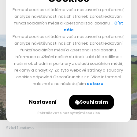
firma expandovala do dalších pěti zemí, a
díky umělé
Pomocí cookies ukládáme vaše nastavení a preferencí,
inteligenci přitom dokázala ušetřit 1,4 milionu korun a
analýze návštěvnosti našich stránek, zprostředkování
tisíc dnů práce zaměstnanců
.
funkcí sociálních médií a k personalizaci obsahu …
Číst
dále
Pomocí cookies ukládáme vaše nastavení a preferencí,
analýze návštěvnosti našich stránek, zprostředkování
funkcí sociálních médií a k personalizaci obsahu.
Informace o užívání našich stránek také dále sdílíme s
našimi obchodními partnery z oblasti sociálních médií,
reklamy a analytiky. Za tyto webové stránky a soubory
cookies odpovídá CzechCrunch s.r.o. Více informací
naleznete na následujícím
odkazu
.
Nastavení
Souhlasím
Pokračovat s nezbytnými cookies
Sklad Lentiamo