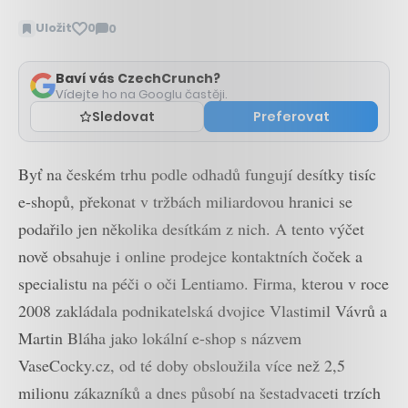
Uložit
0
0
Zobrazit
komentáře
Baví vás CzechCrunch?
Vídejte ho na Googlu častěji.
Sledovat
Preferovat
Byť na českém trhu podle odhadů fungují desítky tisíc
e-shopů, překonat v tržbách miliardovou hranici se
podařilo jen několika desítkám z nich. A tento výčet
nově obsahuje i online prodejce kontaktních čoček a
specialistu na péči o oči Lentiamo. Firma, kterou v roce
2008 zakládala podnikatelská dvojice Vlastimil Vávrů a
Martin Bláha jako lokální e-shop s názvem
VaseCocky.cz, od té doby obsloužila více než 2,5
milionu zákazníků a dnes působí na šestadvaceti trzích