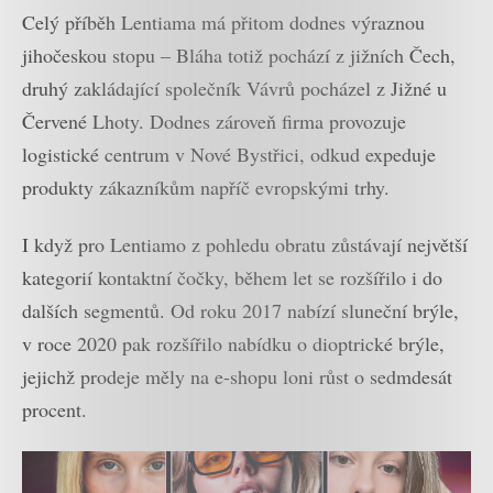
Celý příběh Lentiama má přitom dodnes výraznou
jihočeskou stopu – Bláha totiž pochází z jižních Čech,
druhý zakládající společník Vávrů pocházel z Jižné u
Červené Lhoty. Dodnes zároveň firma provozuje
logistické centrum v Nové Bystřici, odkud expeduje
produkty zákazníkům napříč evropskými trhy.
I když pro Lentiamo z pohledu obratu zůstávají největší
kategorií kontaktní čočky, během let se rozšířilo i do
dalších segmentů. Od roku 2017 nabízí sluneční brýle,
v roce 2020 pak rozšířilo nabídku o dioptrické brýle,
jejichž prodeje měly na e-shopu loni růst o sedmdesát
procent.