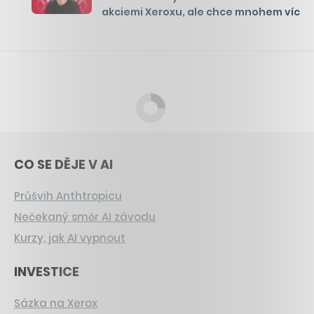
akciemi Xeroxu, ale chce mnohem víc
CO SE DĚJE V AI
Průšvih Anthtropicu
Nečekaný směr AI závodu
Kurzy, jak AI vypnout
INVESTICE
Sázka na Xerox