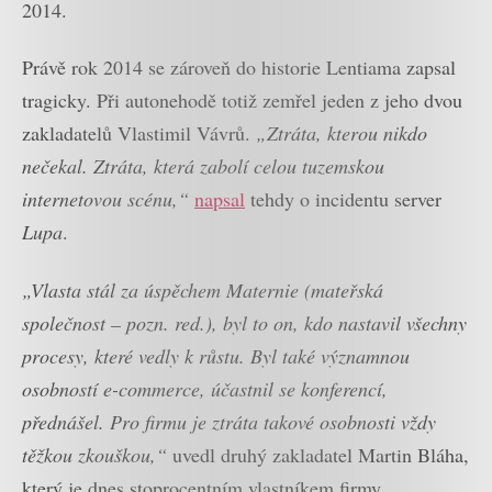
2014.
Právě rok 2014 se zároveň do historie Lentiama zapsal
tragicky. Při autonehodě totiž zemřel jeden z jeho dvou
zakladatelů Vlastimil Vávrů.
„Ztráta, kterou nikdo
nečekal. Ztráta, která zabolí celou tuzemskou
internetovou scénu,“
napsal
tehdy o incidentu server
Lupa
.
„Vlasta stál za úspěchem Maternie (mateřská
společnost – pozn. red.), byl to on, kdo nastavil všechny
procesy, které vedly k růstu. Byl také významnou
osobností e-commerce, účastnil se konferencí,
přednášel. Pro firmu je ztráta takové osobnosti vždy
těžkou zkouškou,“
uvedl druhý zakladatel Martin Bláha,
který je dnes stoprocentním vlastníkem firmy.