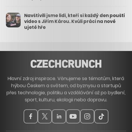
Navštívili jsme lidi, kteří si každý den pouští
video s Jiřím Károu. Kvůli práci na nové
ujeté hře
Hlavní zdroj inspirace. Věnujeme se tématům, která
hýbou Českem a světem, od byznysu a startupů
přes technologie, politiku a vzdělávání až po bydlení,
sport, kulturu, ekologii nebo dopravu.