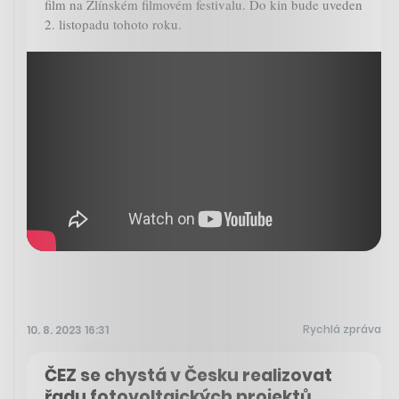
film na Zlínském filmovém festivalu. Do kin bude uveden
2. listopadu tohoto roku.
Rychlá zpráva
10. 8. 2023 16:31
ČEZ se chystá v Česku realizovat
řadu fotovoltaických projektů