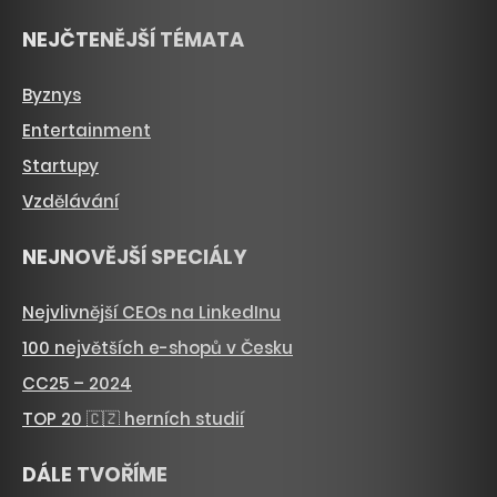
NEJČTENĚJŠÍ TÉMATA
Byznys
Entertainment
Startupy
Vzdělávání
NEJNOVĚJŠÍ SPECIÁLY
Nejvlivnější CEOs na LinkedInu
100 největších e-shopů v Česku
CC25 – 2024
TOP 20 🇨🇿 herních studií
DÁLE TVOŘÍME