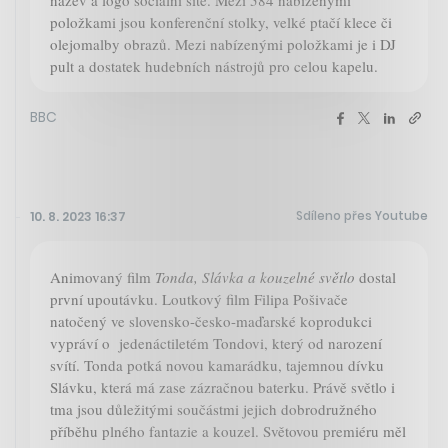
položkami jsou konferenční stolky, velké ptačí klece či
olejomalby obrazů. Mezi nabízenými položkami je i DJ
pult a dostatek hudebních nástrojů pro celou kapelu.
BBC
Sdíleno přes Youtube
10. 8. 2023 16:37
Animovaný film
Tonda, Slávka a kouzelné světlo
dostal
první upoutávku. Loutkový film Filipa Pošivače
natočený ve slovensko-česko-maďarské koprodukci
vypráví o jedenáctiletém Tondovi, který od narození
svítí. Tonda potká novou kamarádku, tajemnou dívku
Slávku, která má zase zázračnou baterku. Právě světlo i
tma jsou důležitými součástmi jejich dobrodružného
příběhu plného fantazie a kouzel. Světovou premiéru měl