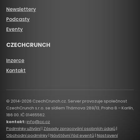
Newslettery
Podcasty
Eventy
CZECHCRUNCH
Inzerce
Kontakt
© 2014-2026 CzechCrunch.cz. Server provozuje společnost
CzechCrunch s.r.o. se sídlem Thámova 289/13, Praha 8 – Karlín,
186 00. IČ 01465562.
kontakt:
info@cc.cz
Podmínky užívání
|
Zásady zpracování osobních údajů
|
Obchodní podmínky
|
Návštěvní řád eventů
|
Nastavení