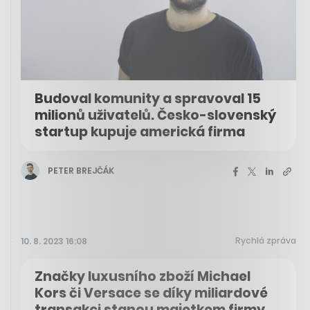
Budoval komunity a spravoval 15
milionů uživatelů. Česko-slovenský
startup kupuje americká firma
PETER BREJČÁK
Rychlá zpráva
10. 8. 2023 16:08
Značky luxusního zboží Michael
Kors či Versace se díky miliardové
transakci stanou majetkem firmy