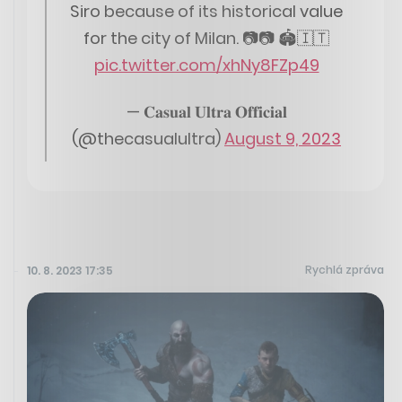
Siro because of its historical value
for the city of Milan. 📷📷 🏟️🇮🇹
pic.twitter.com/xhNy8FZp49
— 𝐂𝐚𝐬𝐮𝐚𝐥 𝐔𝐥𝐭𝐫𝐚 𝐎𝐟𝐟𝐢𝐜𝐢𝐚𝐥
(@thecasualultra)
August 9, 2023
Rychlá zpráva
10. 8. 2023 17:35