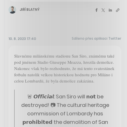
JIŘÍ BLATNÝ
Sdíleno přes aplikaci Twitter
10. 8. 2023 17:40
Slavnému milánskému stadionu San Siro, známému také
pod jménem Stadio Giuseppe Meazza, hrozila demolice.
Nakonec však bylo rozhodnuto, že má tento svatostánek
fotbalu natolik velkou historickou hodnotu pro Miláno i
celou Lombardii, že byla demolice zakázána.
🚨 𝙊𝙛𝙛𝙞𝙘𝙞𝙖𝙡: San Siro will 𝗻𝗼𝘁 be
destroyed! 📷 The cultural heritage
commission of Lombardy has
𝗽𝗿𝗼𝗵𝗶𝗯𝗶𝘁𝗲𝗱 the demolition of San