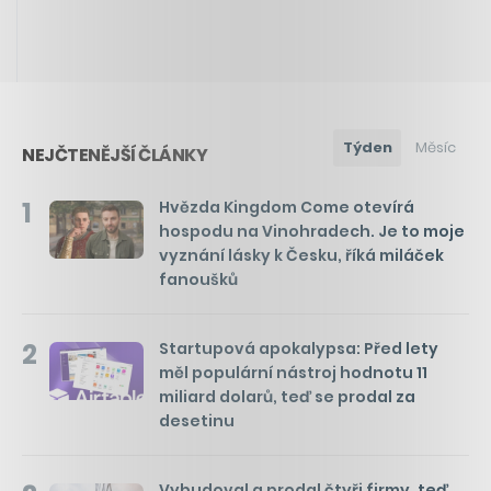
Týden
Měsíc
NEJČTENĚJŠÍ ČLÁNKY
1
Hvězda Kingdom Come otevírá
hospodu na Vinohradech. Je to moje
vyznání lásky k Česku, říká miláček
fanoušků
2
Startupová apokalypsa: Před lety
měl populární nástroj hodnotu 11
miliard dolarů, teď se prodal za
desetinu
Vybudoval a prodal čtyři firmy, teď