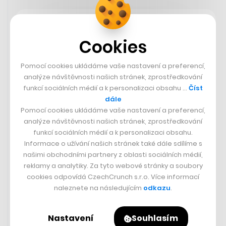
Prezident Pavel potvrdil úpravy
zákona, které zpřísňují zákaz
Cookies
vlastnictví médií vrcholnými
politiky
Pomocí cookies ukládáme vaše nastavení a preferencí,
analýze návštěvnosti našich stránek, zprostředkování
Zákaz vlastnictví médií vrcholnými politiky bude od
funkcí sociálních médií a k personalizaci obsahu …
Číst
příštího roku přísnější, podobně jako přijímání dotací a
dále
pobídek. Média například nebudou moci politici
Pomocí cookies ukládáme vaše nastavení a preferencí,
převádět na osobu blízkou nebo do svěřenského fondu,
analýze návštěvnosti našich stránek, zprostředkování
za porušení povinností budou hrozit vyšší pokuty.
funkcí sociálních médií a k personalizaci obsahu.
Zpřísnění takzvaného „lex Babiš“ se kvůli chybějící
Informace o užívání našich stránek také dále sdílíme s
regulaci nevztahuje na internetová média. Úpravy
našimi obchodními partnery z oblasti sociálních médií,
zákona o střetu zájmů dnes podepsal Prezident Petr
reklamy a analytiky. Za tyto webové stránky a soubory
Pavel.
cookies odpovídá CzechCrunch s.r.o. Více informací
naleznete na následujícím
odkazu
.
ČTK
Nastavení
Souhlasím