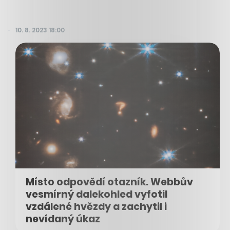
10. 8. 2023 18:00
Místo odpovědí otazník. Webbův
vesmírný dalekohled vyfotil
vzdálené hvězdy a zachytil i
nevídaný úkaz