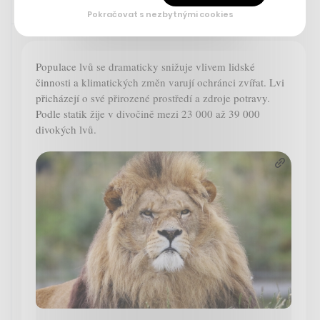
Pokračovat s nezbytnými cookies
Zaujalo nás
10. 8. 2023 13:47
Populace lvů se dramaticky snižuje vlivem lidské
činnosti a klimatických změn varují ochránci zvířat. Lvi
přicházejí o své přirozené prostředí a zdroje potravy.
Podle statik žije v divočině mezi 23 000 až 39 000
divokých lvů.