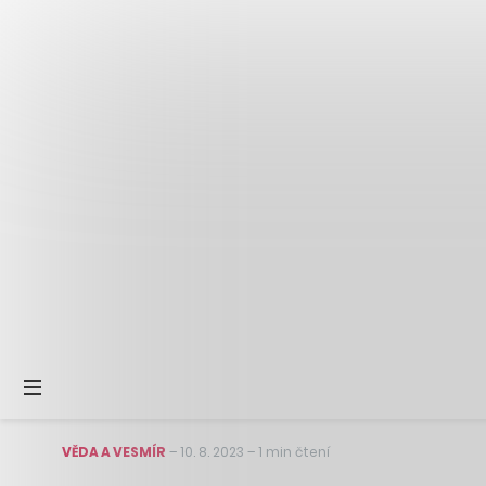
VĚDA A VESMÍR
–
10. 8. 2023
–
1 min čtení