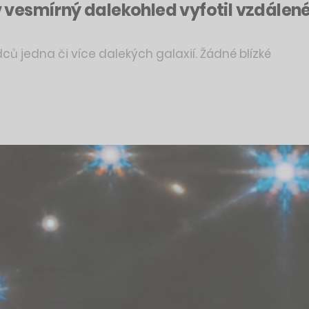
vesmírný dalekohled vyfotil vzdálené 
ů jedna či více dalekých galaxií. Žádné blízké