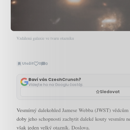
Vzdálená galaxie ve tvaru otazníku
Uložit
0
0
Zobrazit
komentáře
Baví vás CzechCrunch?
Vídejte ho na Googlu častěji.
Sledovat
Vesmírný dalekohled Jamese Webba (JWST) vědcům po
doby jeho schopnosti zachytit daleké kouty vesmíru ne
však jeden velký otazník. Doslova.