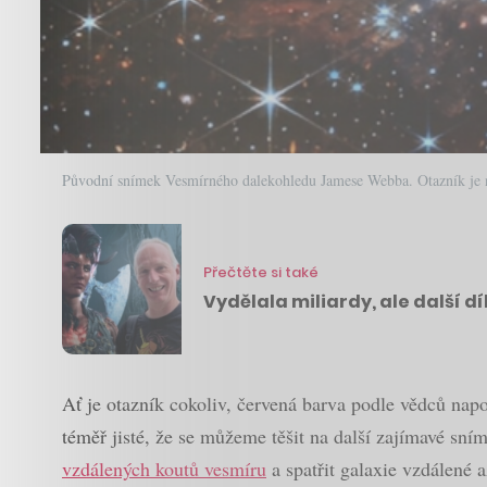
Původní snímek Vesmírného dalekohledu Jamese Webba. Otazník je na n
Přečtěte si také
Vydělala miliardy, ale další d
Ať je otazník cokoliv, červená barva podle vědců napo
téměř jisté, že se můžeme těšit na další zajímavé s
vzdálených koutů vesmíru
a spatřit galaxie vzdálené 