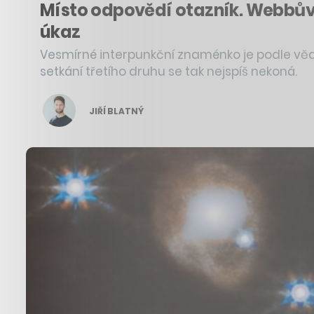
Místo odpovědí otazník. Webbův 
úkaz
Vesmírné interpunkční znaménko je podle vědc
setkání třetího druhu se tak nejspíš nekoná.
JIŘÍ BLATNÝ