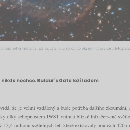
ěm sotva viditelný, ale najdete ho u spodního okraje v pravé části fotografi
íl nikdo nechce. Baldur's Gate leží ladem
vídá, že je velmi vzdálený a bude potřeba dalšího zkoumání, a
nímky díky schopnostem JWST vnímat blízké infračervené světl
až 13,4 milionu světelných let, které existovaly pouhých 420 m