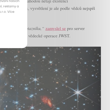
před veřejností náhodou netají existenci
ívání našich
í, reklamy a
aného otazníku, vysvětlení je ale podle vědců nejspíš
r.o. Více
zkreslený tvar otazníku,“
zamyslel se
pro server
oru, který řídí vědecké operace JWST.