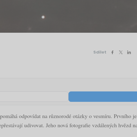
Sdílet
máhá odpovídat na různorodé otázky o vesmíru. Prvního jeh
přestávají udivovat. Jeho nová fotografie vzdálených hvězd na