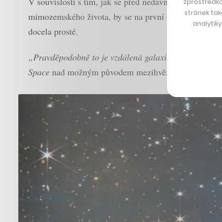
V souvislosti s tím, jak se před nedávnem v americ
zprostředko
stránek tak
mimozemského života, by se na první dobrou nabízela 
analytik
docela prosté.
„Pravděpodobně to je vzdálená galaxie nebo více inte
Space
nad možným původem mezihvězdné interpunkce z