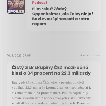
Podcast
Film roku? Žádný
Oppenheimer, ale Želvy ninja!
Baví svou špinavostí a retro
rapem
Rychlá zpráva
10. 8. 2023 07:05
Čistý zisk skupiny ČEZ meziročně
klesl o 34 procent na 22,3 miliardy
Energetická skupina ČEZ letos v prvním pololetí
vydělala 22,3 miliardy korun, čistý zisk společnosti je
tak meziročně o 34 procent nižší. Pokles zapříčinily
hlavně zvláštní daň z neočekávaných zisků, takzvaný
windfall tax, a odvody z nadměrných tržeb. Provozní