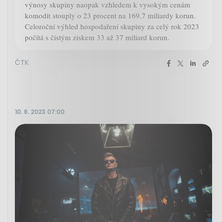
výnosy skupiny naopak vzhledem k vysokým cenám
komodit stouply o 23 procent na 169,7 miliardy korun.
Celoroční výhled hospodaření skupiny za celý rok 2023
počítá s čistým ziskem 33 až 37 miliard korun.
ČTK
10. 8. 2023 07:00