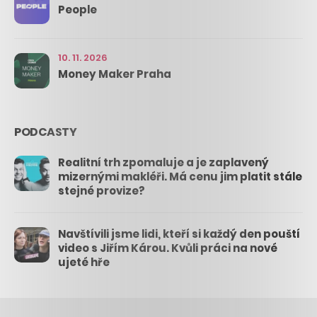
People
10. 11. 2026
Money Maker Praha
PODCASTY
Realitní trh zpomaluje a je zaplavený
mizernými makléři. Má cenu jim platit stále
stejné provize?
Navštívili jsme lidi, kteří si každý den pouští
video s Jiřím Károu. Kvůli práci na nové
ujeté hře