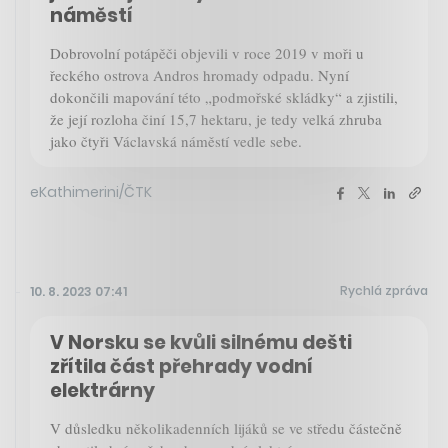
náměstí
Dobrovolní potápěči objevili v roce 2019 v moři u
řeckého ostrova Andros hromady odpadu. Nyní
dokončili mapování této „podmořské skládky“ a zjistili,
že její rozloha činí 15,7 hektaru, je tedy velká zhruba
jako čtyři Václavská náměstí vedle sebe.
eKathimerini/ČTK
Rychlá zpráva
10. 8. 2023 07:41
V Norsku se kvůli silnému dešti
zřítila část přehrady vodní
elektrárny
V důsledku několikadenních lijáků se ve středu částečně