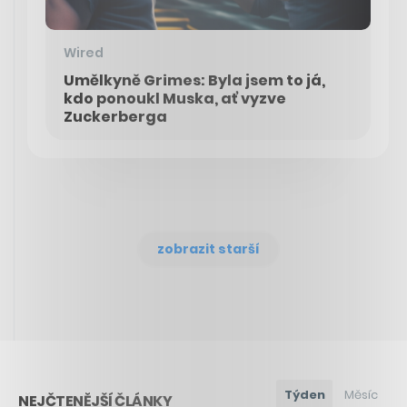
Wired
Umělkyně Grimes: Byla jsem to já,
kdo ponoukl Muska, ať vyzve
Zuckerberga
zobrazit starší
Týden
Měsíc
NEJČTENĚJŠÍ ČLÁNKY