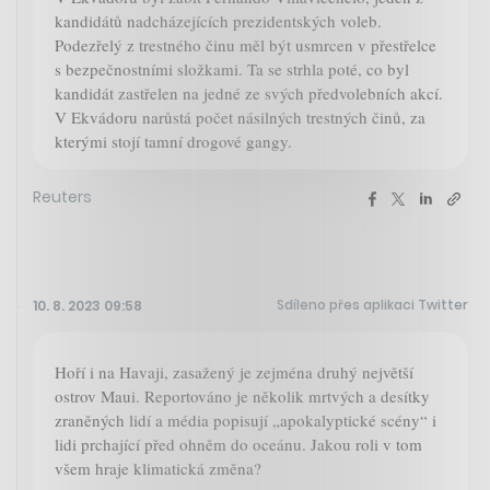
kandidátů nadcházejících prezidentských voleb.
Podezřelý z trestného činu měl být usmrcen v přestřelce
s bezpečnostními složkami. Ta se strhla poté, co byl
kandidát zastřelen na jedné ze svých předvolebních akcí.
V Ekvádoru narůstá počet násilných trestných činů, za
kterými stojí tamní drogové gangy.
Reuters
Sdíleno přes aplikaci Twitter
10. 8. 2023 09:58
Hoří i na Havaji, zasažený je zejména druhý největší
ostrov Maui. Reportováno je několik mrtvých a desítky
zraněných lidí a média popisují „apokalyptické scény“ i
lidi prchající před ohněm do oceánu. Jakou roli v tom
všem hraje klimatická změna?