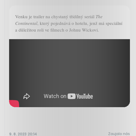
Venku je trailer na chystaný třídílný seriál
The
Continental
, který pojednává o hotelu, jenž má speciální
a důležitou roli ve filmech o Johnu Wickovi.
Zaujalo nás
9. 8. 2023 20:14