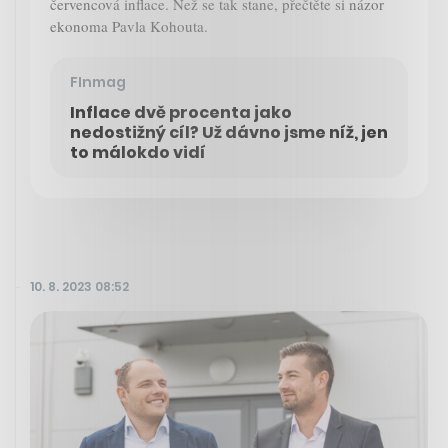
červencová inflace. Než se tak stane, přečtěte si názor
ekonoma Pavla Kohouta.
FInmag
Inflace dvě procenta jako
nedostižný cíl? Už dávno jsme níž, jen
to málokdo vidí
10. 8. 2023 08:52