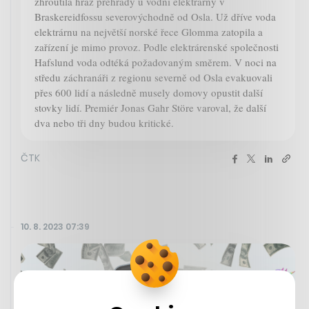
zhroutila hráz přehrady u vodní elektrárny v
Braskereidfossu severovýchodně od Osla. Už dříve voda
elektrárnu na největší norské řece Glomma zatopila a
zařízení je mimo provoz. Podle elektrárenské společnosti
Hafslund voda odtéká požadovaným směrem. V noci na
středu záchranáři z regionu severně od Osla evakuovali
přes 600 lidí a následně musely domovy opustit další
stovky lidí. Premiér Jonas Gahr Störe varoval, že další
dva nebo tři dny budou kritické.
ČTK
10. 8. 2023 07:39