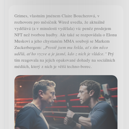
Grimes, vlastním jménem Claire Boucherová, v
rozhovoru pro měsíčník Wired uvedla, že aktuálně
vydělává (a v minulosti vydělala) víc peněz prodejem
NFT než tvorbou hudby. Ale také se rozpovídala o Elonu
Muskovi a jeho chystaném MMA souboji se Markem
Zuckerbergem:
„Prostě jsem mu řekla, ať s tím něco
udělá, ať ho vyzve a je jasné, kdo z nich je vládce.“
Prý
tím reagovala na jejich opakované dohady na sociálních
médiích, který z nich je větší techno-borec.