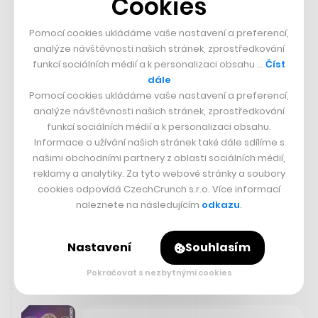
Cookies
Pomocí cookies ukládáme vaše nastavení a preferencí,
analýze návštěvnosti našich stránek, zprostředkování
funkcí sociálních médií a k personalizaci obsahu …
Číst
dále
Pomocí cookies ukládáme vaše nastavení a preferencí,
analýze návštěvnosti našich stránek, zprostředkování
Přehled peněz proudících do
funkcí sociálních médií a k personalizaci obsahu.
startupů na jednom místě.
Informace o užívání našich stránek také dále sdílíme s
CzechCrunch spouští rozsáhlou
našimi obchodními partnery z oblasti sociálních médií,
databázi investic
reklamy a analytiky. Za tyto webové stránky a soubory
cookies odpovídá CzechCrunch s.r.o. Více informací
naleznete na následujícím
odkazu
.
IVA BREJLOVÁ
Nastavení
Souhlasím
Pokračovat s nezbytnými cookies
10. 8. 2023 07:10