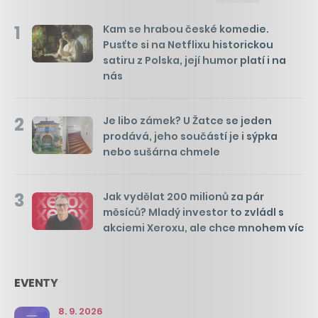
1
Kam se hrabou české komedie.
Pusťte si na Netflixu historickou
satiru z Polska, její humor platí i na
nás
2
Je libo zámek? U Žatce se jeden
prodává, jeho součástí je i sýpka
nebo sušárna chmele
3
Jak vydělat 200 milionů za pár
měsíců? Mladý investor to zvládl s
akciemi Xeroxu, ale chce mnohem víc
EVENTY
8. 9. 2026