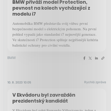
BMW přiváží model Protection,
pevnost na kolech vycházející z
modelu i7
Automobilka BMW představila svůj vůbec první
bezpečnostní model s elektrickým pohonem. Na první
pohled vypadá jako standardní i7 nejnovější generace.
Ve skutečnosti i7 Protection splňuje nejpřísnější kritéria
balistické ochrany pro civilní vozidla.
BMW
Rychlá zpráva
10. 8. 2023 10:05
V Ekvádoru byl zavražděn
prezidentský kandidát
V Ekvádoru byl zabit Fernando Villavicencio, jeden z