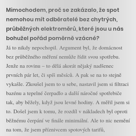
Mimochodem, proč se zakázalo, že spot
nemohou mít odběratelé bez chytrých,
průběžných elektroměrů, které jsou u nás
bohužel pořád poměrně vzácné?
Já to nikdy nepochopil. Argument byl, že domácnost
bez průběžného měření nemůže řídit svou spotřebu.
Jenže na rovinu – to dělá akorát nějaký nadšenec
prvních pár let, či spíš měsíců. A pak se na to stejně
vykašle. Zkoušel jsem to u sebe, nastavil jsem si filtraci
bazénu a tepelné čerpadlo a další náročné spotřebiče
tak, aby běžely, když jsou levné hodiny. A měřil jsem si
to. Došel jsem k tomu, že rozdíl v nákladech byl oproti
běžnému čerpání ve finále minimální. Ale to nic nemění
na tom, že jsem příznivcem spotových tarifů,