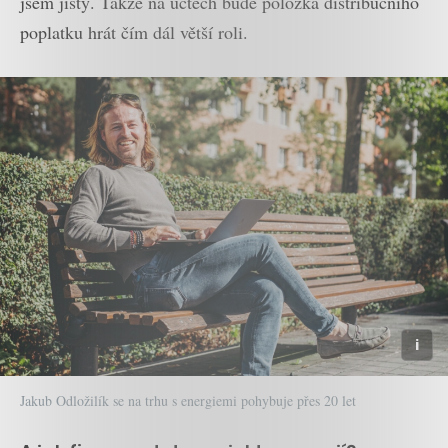
jsem jistý. Takže na účtech bude položka distribučního
poplatku hrát čím dál větší roli.
Jakub Odložilík se na trhu s energiemi pohybuje přes 20 let