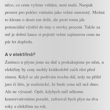
něco, co cenu vyžene vzhůru, není malá. Naopak
prostor pro pokles vnímám jako velmi omezený. Možná
to klesne o deset eur dolů, ale proti tomu jde
potenciální výstřel do tmy o stovky procent. Takže za
mě je dobrá šance si pojistit velmi zajímavou cenu na
pár let dopředu.
A v elektřině?
Zatímco u plynu jsme na dně a poskakujeme po něm, u
elektřiny by ceny mohly krátkodobě začít růst před
zimou. Když se ale podívám trochu dál, tedy na příští
jaro či léto, je realistické, že bude cena níž než dnes.
Ale ne výrazně. Opět, kdybych měl někomu
konzervativnímu poradit, zafixoval bych plyn na dva
roky a elektřinu na rok.