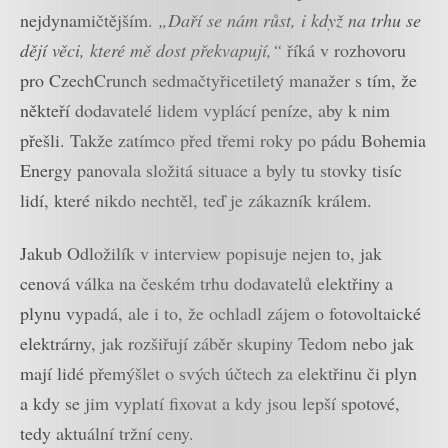
nejdynamičtějším.
„Daří se nám růst, i když na trhu se
dějí věci, které mě dost překvapují,“
říká v rozhovoru
pro CzechCrunch sedmačtyřicetiletý manažer s tím, že
někteří dodavatelé lidem vyplácí peníze, aby k nim
přešli. Takže zatímco před třemi roky po pádu Bohemia
Energy panovala složitá situace a byly tu stovky tisíc
lidí, které nikdo nechtěl, teď je zákazník králem.
Jakub Odložilík v interview popisuje nejen to, jak
cenová válka na českém trhu dodavatelů elektřiny a
plynu vypadá, ale i to, že ochladl zájem o fotovoltaické
elektrárny, jak rozšiřují záběr skupiny Tedom nebo jak
mají lidé přemýšlet o svých účtech za elektřinu či plyn
a kdy se jim vyplatí fixovat a kdy jsou lepší spotové,
tedy aktuální tržní ceny.