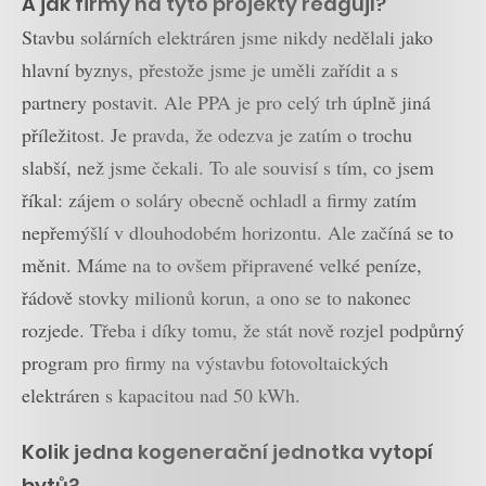
A jak firmy na tyto projekty reagují?
Stavbu solárních elektráren jsme nikdy nedělali jako
hlavní byznys, přestože jsme je uměli zařídit a s
partnery postavit. Ale PPA je pro celý trh úplně jiná
příležitost. Je pravda, že odezva je zatím o trochu
slabší, než jsme čekali. To ale souvisí s tím, co jsem
říkal: zájem o soláry obecně ochladl a firmy zatím
nepřemýšlí v dlouhodobém horizontu. Ale začíná se to
měnit. Máme na to ovšem připravené velké peníze,
řádově stovky milionů korun, a ono se to nakonec
rozjede. Třeba i díky tomu, že stát nově rozjel podpůrný
program pro firmy na výstavbu fotovoltaických
elektráren s kapacitou nad 50 kWh.
Kolik jedna kogenerační jednotka vytopí
bytů?