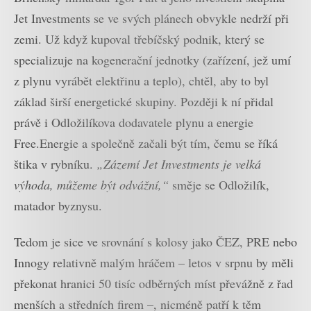
Jet Investments se ve svých plánech obvykle nedrží při
zemi. Už když kupoval třebíčský podnik, který se
specializuje na kogenerační jednotky (zařízení, jež umí
z plynu vyrábět elektřinu a teplo), chtěl, aby to byl
základ širší energetické skupiny. Později k ní přidal
právě i Odložilíkova dodavatele plynu a energie
Free.Energie a společně začali být tím, čemu se říká
štika v rybníku.
„Zázemí Jet Investments je velká
výhoda, můžeme být odvážní,“
směje se Odložilík,
matador byznysu.
Tedom je sice ve srovnání s kolosy jako ČEZ, PRE nebo
Innogy relativně malým hráčem – letos v srpnu by měli
překonat hranici 50 tisíc odběrných míst převážně z řad
menších a středních firem –, nicméně patří k těm