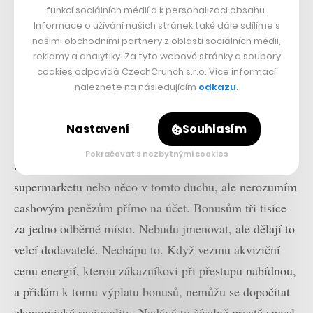
každý, ale my se o to fakt snažíme. Honba za cenou už
funkcí sociálních médií a k personalizaci obsahu.
není jediným kritériem. Ovšem zároveň se na trhu dějí
Informace o užívání našich stránek také dále sdílíme s
našimi obchodními partnery z oblasti sociálních médií,
věci, které i mně, a to jsem v byznysu už fakt dlouho,
reklamy a analytiky. Za tyto webové stránky a soubory
docela překvapují.
cookies odpovídá CzechCrunch s.r.o. Více informací
naleznete na následujícím
odkazu
.
Co?
Retenční aktivity některých našich velkých konkurentů,
Nastavení
Souhlasím
kteří zákazníkům nabízí bonusy. Pochopil bych, že dáte
Pokračovat s nezbytnými cookies
novému zákazníkovi slevovou poukázku do
supermarketu nebo něco v tomto duchu, ale nerozumím
cashovým penězům přímo na účet. Bonusům tři tisíce
za jedno odběrné místo. Nebudu jmenovat, ale dělají to
velcí dodavatelé. Nechápu to. Když vezmu akviziční
cenu energií, kterou zákazníkovi při přestupu nabídnou,
a přidám k tomu výplatu bonusů, nemůžu se dopočítat
ekonomické racionality. Nedává to číselně prostě smysl.