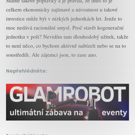
Máme takové poptávky a je pravda, že dnes to je
celkem ekonomicky zajímavé a návratnost u takové
investice může být v nízkých jednotkách let. Jenže to
moc nedává racionální smysl. Proč stavět kogenerační
jednotku v poli? Nevidím tam dlouhodobý užitek, takže
to není něco, co bychom aktivně nabízeli nebo se na to
soustředili. Ale zájemci jsou, to zase ano.
Nepřehlédněte: