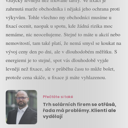
zahrnutá marže obchodníka i nějaká jeho ochrana proti
výkyvům. Tohle všechno my obchodníci musíme u
fixací ocenit, naopak u spotu, kde žádná rizika moc
nemáme, nic neoceňujeme. Stejné to máte u akcií nebo
nemovitostí, tam také platí, že nemá smysl se koukat na
vývoj ceny den po dni, ale v dlouhodobém měřítku. S
energiemi je to stejné, spot vás dlouhodobě vyjde
levněji než fixace, ale v průběhu času to může bolet,
protože cena skáče, u fixace ji máte vyhlazenou.
Přečtěte si také
Trh solárních firem se otřásá,
řada má problémy. Klienti ale
vydělají