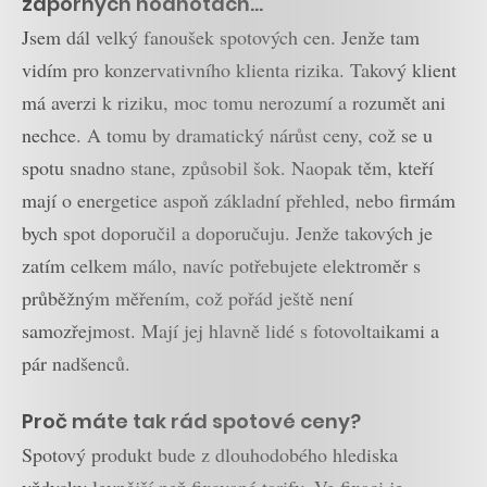
záporných hodnotách…
Jsem dál velký fanoušek spotových cen. Jenže tam
vidím pro konzervativního klienta rizika. Takový klient
má averzi k riziku, moc tomu nerozumí a rozumět ani
nechce. A tomu by dramatický nárůst ceny, což se u
spotu snadno stane, způsobil šok. Naopak těm, kteří
mají o energetice aspoň základní přehled, nebo firmám
bych spot doporučil a doporučuju. Jenže takových je
zatím celkem málo, navíc potřebujete elektroměr s
průběžným měřením, což pořád ještě není
samozřejmost. Mají jej hlavně lidé s fotovoltaikami a
pár nadšenců.
Proč máte tak rád spotové ceny?
Spotový produkt bude z dlouhodobého hlediska
vždycky levnější než fixované tarify. Ve fixaci je