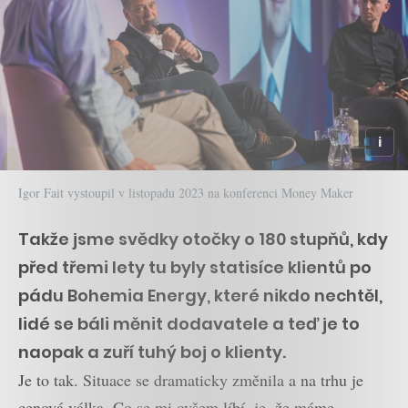
Igor Fait vystoupil v listopadu 2023 na konferenci Money Maker
Takže jsme svědky otočky o 180 stupňů, kdy
před třemi lety tu byly statisíce klientů po
pádu Bohemia Energy, které nikdo nechtěl,
lidé se báli měnit dodavatele a teď je to
naopak a zuří tuhý boj o klienty.
Je to tak. Situace se dramaticky změnila a na trhu je
cenová válka. Co se mi ovšem líbí, je, že máme