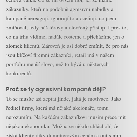
zákazníky, kteří na podobně agresivní nabídky a
kampaně nereagují, ignorují to a oceňují, co jsem
zmiňoval, tedy náš férový a otevřený přístup. I přes to,
co na trhu vidíme, nadále rosteme a přicházíme jen o
zlomek klientů. Zároveň je asi dobré zmínit, že pro nás
jsou klíčoví firemní zákazníci, retail má v našem
portfoliu menší slovo, než to bývá u některých
konkurentů.
Proč se ty agresivní kampaně dějí?
To se musíte asi zeptat jinde, jaká je motivace. Jako
ředitel firmy, která má nějaké akcionáře, tomu
nerozumím. Na každém zákazníkovi musím přece mít
nějakou ekonomiku. Možná se někdo chlácholí, že
získá klienty díky dumpingovým cenám a oni s ním