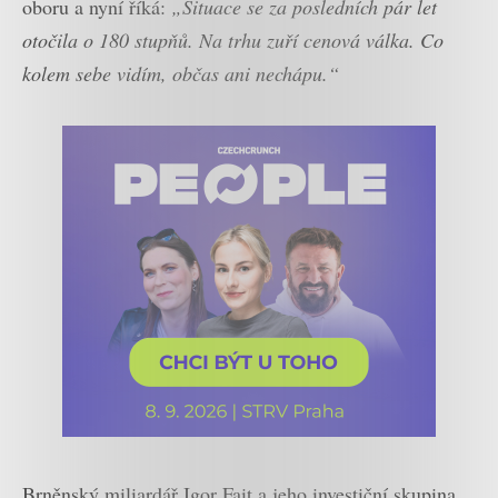
oboru a nyní říká:
„Situace se za posledních pár let
otočila o 180 stupňů. Na trhu zuří cenová válka. Co
kolem sebe vidím, občas ani nechápu.“
Brněnský miliardář Igor Fait a jeho investiční skupina