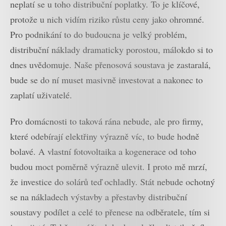
neplatí se u toho distribuční poplatky. To je klíčové,
protože u nich vidím riziko růstu ceny jako ohromné.
Pro podnikání to do budoucna je velký problém,
distribuční náklady dramaticky porostou, málokdo si to
dnes uvědomuje. Naše přenosová soustava je zastaralá,
bude se do ní muset masivně investovat a nakonec to
zaplatí uživatelé.
Pro domácnosti to taková rána nebude, ale pro firmy,
které odebírají elektřiny výrazně víc, to bude hodně
bolavé. A vlastní fotovoltaika a kogenerace od toho
budou moct poměrně výrazně ulevit. I proto mě mrzí,
že investice do solárů teď ochladly. Stát nebude ochotný
se na nákladech výstavby a přestavby distribuční
soustavy podílet a celé to přenese na odběratele, tím si