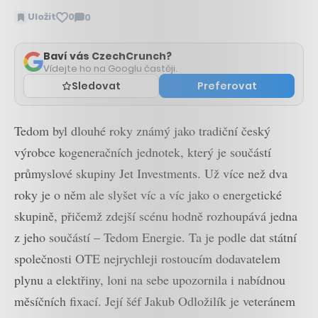
Uložit
0
0
Zobrazit
komentáře
Baví vás CzechCrunch?
Vídejte ho na Googlu častěji.
Sledovat
Preferovat
Tedom byl dlouhé roky známý jako tradiční český
výrobce kogeneračních jednotek, který je součástí
průmyslové skupiny Jet Investments. Už více než dva
roky je o něm ale slyšet víc a víc jako o energetické
skupině, přičemž zdejší scénu hodně rozhoupává jedna
z jeho součástí – Tedom Energie. Ta je podle dat státní
společnosti OTE nejrychleji rostoucím dodavatelem
plynu a elektřiny, loni na sebe upozornila i nabídnou
měsíčních fixací. Její šéf Jakub Odložilík je veteránem