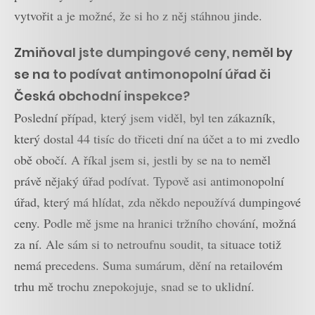
vytvořit a je možné, že si ho z něj stáhnou jinde.
Zmiňoval jste dumpingové ceny, neměl by
se na to podívat antimonopolní úřad či
Česká obchodní inspekce?
Poslední případ, který jsem viděl, byl ten zákazník,
který dostal 44 tisíc do třiceti dní na účet a to mi zvedlo
obě obočí. A říkal jsem si, jestli by se na to neměl
právě nějaký úřad podívat. Typově asi antimonopolní
úřad, který má hlídat, zda někdo nepoužívá dumpingové
ceny. Podle mě jsme na hranici tržního chování, možná
za ní. Ale sám si to netroufnu soudit, ta situace totiž
nemá precedens. Suma sumárum, dění na retailovém
trhu mě trochu znepokojuje, snad se to uklidní.