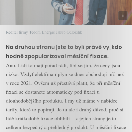
Ředitel firmy Tedom Energie Jakub Odložilík
Na druhou stranu jste to byli právě vy, kdo
hodně zpopularizoval měsíční fixace.
Ano. Lidi to mají pořád rádi, líbí se jim, že ceny jsou
nízko. Vždyť elektřina i plyn se dnes obchodují níž než
v roce 2021. Ovšem už přestává platit, že při měsíční
fixaci se dostanete automaticky pod fixaci u
dlouhodobějšího produktu. I my už máme v nabídce
tarify, které to popírají. Je tu ale i druhý důvod, proč si
lidé krátkodobé fixace oblíbili – z jejich strany je to
celkem bezpečný a přehledný produkt. U měsíční fixace