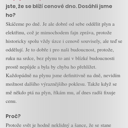
jste, že se blíží cenové dno. Dosáhli jsme
ho?
Skáčeme po dně. Je ale dobré od sebe oddělit plyn a
elektřinu, což je mimochodem fajn zpráva, protože
historicky spolu vždy úzce i cenově souvisely, ale teď se
oddělují. Je to dobře i pro naši budoucnost, protože,
ruku na srdce, bez plynu to ani v blízké budoucnosti
prostě nepůjde a byla by chyba ho přehlížet.
Každopádně na plynu jsme definitivně na dně, nevidím
možnost dalšího výraznějšího poklesu. Takže když se
mě někdo ptá na plyn, říkám mu, ať dnes radši fixuje
cenu.
Proč?
Protože svět je hodně neklidný a šance, že se stane