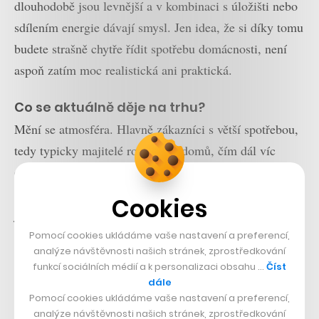
dlouhodobě jsou levnější a v kombinaci s úložišti nebo
sdílením energie dávají smysl. Jen idea, že si díky tomu
budete strašně chytře řídit spotřebu domácnosti, není
aspoň zatím moc realistická ani praktická.
Co se aktuálně děje na trhu?
Mění se atmosféra. Hlavně zákazníci s větší spotřebou,
tedy typicky majitelé rodinných domů, čím dál víc
očekávají prozákaznický přístup. Funguje, že se
dovolají, že mluví s živým člověkem, že se někdo snaží
Cookies
jejich problém vyřešit. Protože ty problémy jsou čím
dál komplikovanější a komplexnější. To u řady velkých
Pomocí cookies ukládáme vaše nastavení a preferencí,
analýze návštěvnosti našich stránek, zprostředkování
dodavatelů není samozřejmost a nám to strašně moc
funkcí sociálních médií a k personalizaci obsahu …
Číst
pomáhá – a i díky tomu jsme nejrychleji rostoucí firma
dále
Pomocí cookies ukládáme vaše nastavení a preferencí,
na trhu. Snažíme se být fér, i když to je klišé a říká to
analýze návštěvnosti našich stránek, zprostředkování