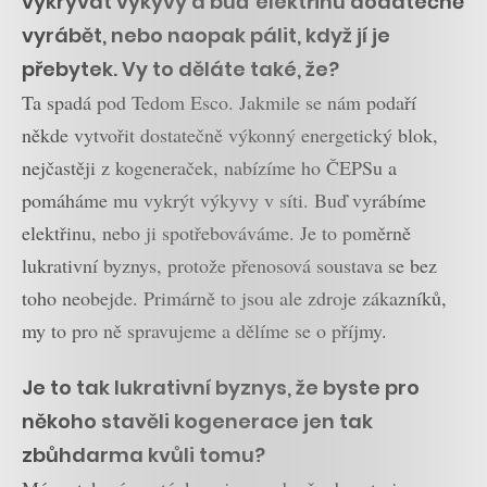
vykrývat výkyvy a buď elektřinu dodatečně
vyrábět, nebo naopak pálit, když jí je
přebytek. Vy to děláte také, že?
Ta spadá pod Tedom Esco. Jakmile se nám podaří
někde vytvořit dostatečně výkonný energetický blok,
nejčastěji z kogeneraček, nabízíme ho ČEPSu a
pomáháme mu vykrýt výkyvy v síti. Buď vyrábíme
elektřinu, nebo ji spotřebováváme. Je to poměrně
lukrativní byznys, protože přenosová soustava se bez
toho neobejde. Primárně to jsou ale zdroje zákazníků,
my to pro ně spravujeme a dělíme se o příjmy.
Je to tak lukrativní byznys, že byste pro
někoho stavěli kogenerace jen tak
zbůhdarma kvůli tomu?