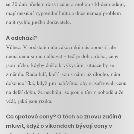
se 30 dnů předem dozví cenu a mohou s klidem odejít,
mají měsíční výpovědní lhůtu a dnes nemají problém
najít rychle jiného dodavatele.
A odchází?
Vůbec. V podstatě nula zákazníků nás opouští, ale
nemá cenu si nic nalhávat – teď je dobrá doba, ceny
jsou nízko, kdyby došlo k výkyvům, situace by se
změnila. Řada lidí, kteří jsou s námi už dlouho, nám
dokonce říká, když jim nabízíme, aby si zafixovali cenu
na delší dobu, že nechtějí, že jsou s tím v pohodě a že
vědí, jaká jsou rizika.
Co spotové ceny? O těch se znovu začíná
mluvit, když o víkendech bývají ceny v