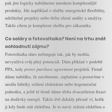
pak jim logicky nabídneme mnohem komplexnější
produkty. Jde například o služby energetické flexibility,
udržitelné projekty nebo třeba různé audity a analýzy.
Takže cílem je komplexní služba pro zákazníka
Co soláry a fotovoltaika? Není na trhu znát
ochladnutí zájmu?
Fotovoltaika dnes nefunguje tak, jak by mohla,
nevyužívá svůj plný potenciál. Dám příklad v podobě
PPA, tedy
power purchase agreement
projektů. Firmě
dáme nabídku, že navrhneme, zaplatíme a postavíme v
areálu fabriky solární elektrárnu nebo kogenerační
jednotku, a ještě té firmě dáme třeba dvacetiletou fixaci
na dodávky energií. Takže dvě dekády přesně ví, kolik
ji kdy bude stát elektřina. Je to navíc zelená elektřina a