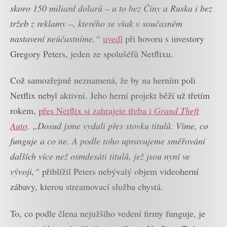
skoro 150 miliard dolarů – a to bez Číny a Ruska i bez
tržeb z reklamy –, kterého se však v současném
nastavení neúčastníme,“
uvedl
při hovoru s investory
Gregory Peters, jeden ze spolušéfů Netflixu.
Což samozřejmě neznamená, že by na herním poli
Netflix nebyl aktivní. Jeho herní projekt běží už třetím
rokem,
přes Netflix si zahrajete třeba i
Grand Theft
Auto
.
„Dosud jsme vydali přes stovku titulů. Víme, co
funguje a co ne. A podle toho upravujeme směřování
dalších více než osmdesáti titulů, jež jsou nyní ve
vývoji,“
přiblížil Peters nebývalý objem videoherní
zábavy, kterou streamovací služba chystá.
To, co podle člena nejužšího vedení firmy funguje, je