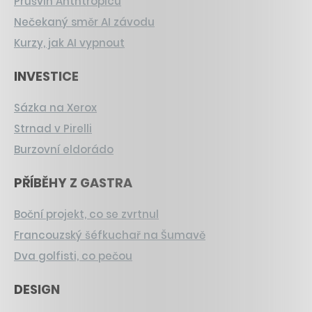
Průšvih Anthtropicu
Nečekaný směr AI závodu
Kurzy, jak AI vypnout
INVESTICE
Sázka na Xerox
Strnad v Pirelli
Burzovní eldorádo
PŘÍBĚHY Z GASTRA
Boční projekt, co se zvrtnul
Francouzský šéfkuchař na Šumavě
Dva golfisti, co pečou
DESIGN