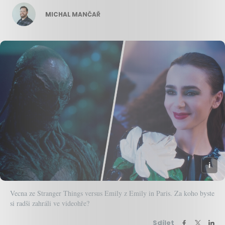
MICHAL MANČAŘ
Vecna ze Stranger Things versus Emily z Emily in Paris. Za koho byste
si radši zahráli ve videohře?
Sdílet