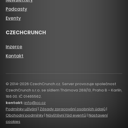
Podcasty
Eventy
CZECHCRUNCH
Inzerce
Kontakt
© 2014-2026 CzechCrunch.cz. Server provozuje společnost
CzechCrunch s.r.o. se sídlem Thámova 289/13, Praha 8 – Karlín,
186 00. IČ 01465562.
kontakt:
info@cc.cz
Podmínky užívání
|
Zásady zpracování osobních údajů
|
Obchodní podmínky
|
Návštěvní řád eventů
|
Nastavení
cookies