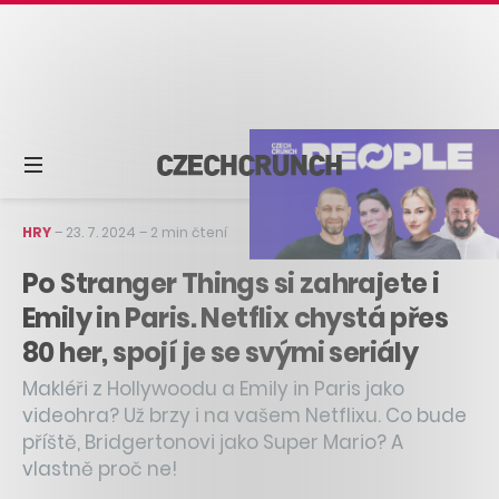
HRY
–
23. 7. 2024
–
2 min čtení
Po Stranger Things si zahrajete i
Emily in Paris. Netflix chystá přes
80 her, spojí je se svými seriály
Makléři z Hollywoodu a Emily in Paris jako
videohra? Už brzy i na vašem Netflixu. Co bude
příště, Bridgertonovi jako Super Mario? A
vlastně proč ne!