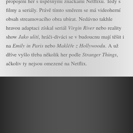
propojení her s úspěšnými značkami Netflixu. Tedy s
filmy a seriály. Právě tímto směrem se má videoherní
obsah streamovacího obra ubírat. Nedávno takhle
hravou adaptaci získal seriál
Virgin River
nebo reality
show
Jako ulití
, hráči-diváci se v budoucnu mají těšit i
na
Emily in Paris
nebo
Makléře z Hollywoodu
. A už
dříve vyšlo třeba několik her podle
Stranger Things
,
ačkoliv ty nejsou omezené na Netflix.