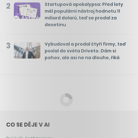
2
Startupová apokalypsa: Před lety
měl populární nástroj hodnotu 11
miliard dolarů, teď se prodal za
desetinu
3
Vybudoval a prodal čtyři firmy, teď
poslal do světa Driveto. Dám si
pohov, ale asi ne na dlouho, říká
CO SE DĚJE V AI