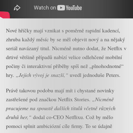
Nové hříčky mají vznikat s poměrně rapidní kadencí,
zhruba každý měsíc by se měl objevit nový a na nějaký
seriál navázaný titul. Nicméně nutno dodat, že Netflix v
drtivé většině případů nabízí velice odlehčené mobilní
počiny či interaktivní příběhy spíš než „plnohodnotné“
hry.
„Jejich vývoj je snazší,“
uvedl jednoduše Peters.
Právě takovou podobu mají mít i chystané novinky
zastřešené pod značkou Netflix Stories.
„Nicméně
pracujeme na spoustě dalších titulů včetně různých
druhů her,“
dodal co-CEO Netflixu. Což by mělo
pomoci splnit ambiciózní cíle firmy. To se údajně