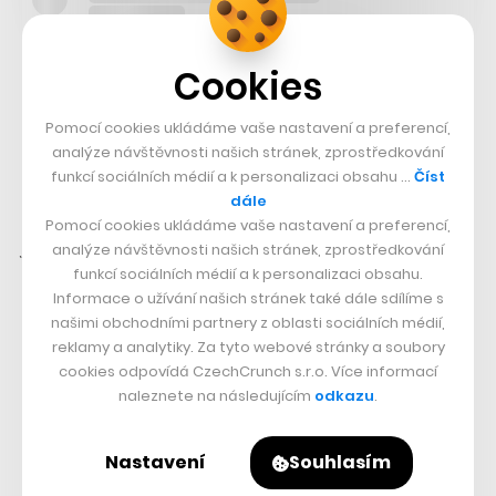
Cookies
Rostoucí herní trend je nicméně v kontextu
mnohamiliardového Netflixu stále jen miniaturní
Pomocí cookies ukládáme vaše nastavení a preferencí,
položkou.
„Hry mají na náš byznys jen velice malý
analýze návštěvnosti našich stránek, zprostředkování
dopad, stejně tak investice do nich jsou v poměru s
funkcí sociálních médií a k personalizaci obsahu …
Číst
dále
investicemi do jiného obsahu velice nízké. Náš úkol teď
Pomocí cookies ukládáme vaše nastavení a preferencí,
je dosáhnout takového růstu, aby se to změnilo,“
popsal
analýze návštěvnosti našich stránek, zprostředkování
funkcí sociálních médií a k personalizaci obsahu.
Peters.
Informace o užívání našich stránek také dále sdílíme s
našimi obchodními partnery z oblasti sociálních médií,
reklamy a analytiky. Za tyto webové stránky a soubory
cookies odpovídá CzechCrunch s.r.o. Více informací
naleznete na následujícím
odkazu
.
Nastavení
Souhlasím