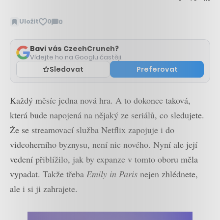
Uložit
0
0
Zobrazit
komentáře
Baví vás CzechCrunch?
Vídejte ho na Googlu častěji.
Sledovat
Preferovat
Každý měsíc jedna nová hra. A to dokonce taková,
která bude napojená na nějaký ze seriálů, co sledujete.
Že se streamovací služba Netflix zapojuje i do
videoherního byznysu, není nic nového. Nyní ale její
vedení přiblížilo, jak by expanze v tomto oboru měla
vypadat. Takže třeba
Emily in Paris
nejen zhlédnete,
ale i si ji zahrajete.