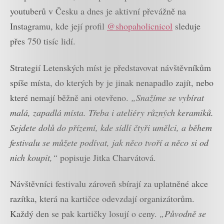
youtuberů v Česku a dnes je aktivní převážně na
Instagramu, kde její profil
@shopaholicnicol
sleduje
přes 750 tisíc lidí.
Strategií Letenských míst je představovat návštěvníkům
spíše místa, do kterých by je jinak nenapadlo zajít, nebo
které nemají běžně ani otevřeno.
„Snažíme se vybírat
malá, zapadlá místa. Třeba i ateliéry různých keramiků.
Sejdete dolů do přízemí, kde sídlí čtyři umělci, a během
festivalu se můžete podívat, jak něco tvoří a něco si od
nich koupit,“
popisuje Jitka Charvátová.
Návštěvníci festivalu zároveň sbírají za uplatněné akce
razítka, která na kartičce odevzdají organizátorům.
Každý den se pak kartičky losují o ceny.
„Původně se