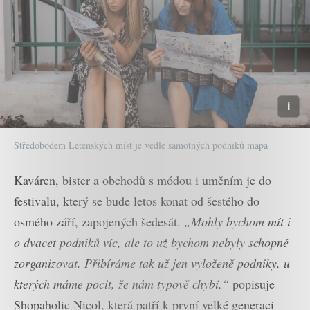
Středobodem Letenských míst je vedle samotných podniků mapa
Kaváren, bister a obchodů s módou i uměním je do
festivalu, který se bude letos konat od šestého do
osmého září, zapojených šedesát.
„Mohly bychom mít i
o dvacet podniků víc, ale to už bychom nebyly schopné
zorganizovat. Přibíráme tak už jen vyloženě podniky, u
kterých máme pocit, že nám typově chybí,“
popisuje
Shopaholic Nicol, která patří k první velké generaci