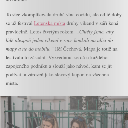
To sice zkomplikovala druhá vlna covidu, ale od té doby
se už festival
Letenská místa
druhý víkend v září koná
pravidelně. Letos čtvrtým rokem.
„Chtěly jsme, aby
lidé alespoň jeden víkend v roce koukali na ulici do
mapy a ne do mobilu,“
líčí Čechová. Mapa je totiž na
festivalu to zásadní. Vyzvednout se dá u každého
zapojeného podniku a slouží jako návod, kam se jít
podívat, a zároveň jako slevový kupon na všechna
místa.