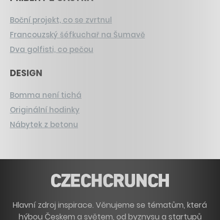
Boční projekt, co se zvrtnul
Francouzský šéfkuchař na Šumavě
Dva golfisti, co pečou
DESIGN
Bomma není tichá
Originální hodinky
Nábytek z betonu
Hlavní zdroj inspirace. Věnujeme se tématům, která
hýbou Českem a světem, od byznysu a startupů