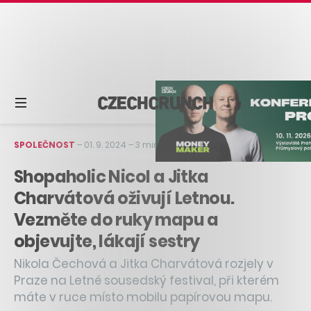
SPOLEČNOST
–
01. 9. 2024
–
3 min čtení
Shopaholic Nicol a Jitka
Charvátová oživují Letnou.
Vezměte do ruky mapu a
objevujte, lákají sestry
Nikola Čechová a Jitka Charvátová rozjely v
Praze na Letné sousedský festival, při kterém
máte v ruce místo mobilu papírovou mapu.