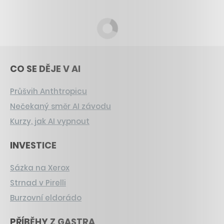
CO SE DĚJE V AI
Průšvih Anthtropicu
Nečekaný směr AI závodu
Kurzy, jak AI vypnout
INVESTICE
Sázka na Xerox
Strnad v Pirelli
Burzovní eldorádo
PŘÍBĚHY Z GASTRA