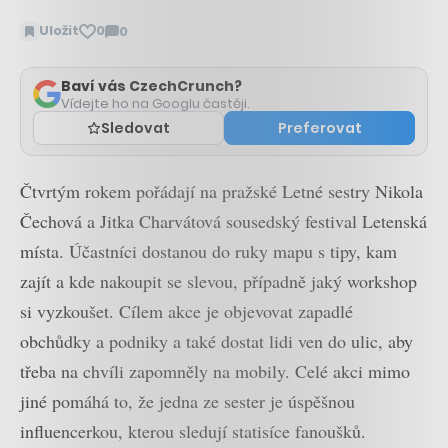
Uložit
0
0
Zobrazit
komentáře
Baví vás CzechCrunch?
Vídejte ho na Googlu častěji.
Sledovat
Preferovat
Čtvrtým rokem pořádají na pražské Letné sestry Nikola
Čechová a Jitka Charvátová sousedský festival Letenská
místa. Účastníci dostanou do ruky mapu s tipy, kam
zajít a kde nakoupit se slevou, případně jaký workshop
si vyzkoušet. Cílem akce je objevovat zapadlé
obchůdky a podniky a také dostat lidi ven do ulic, aby
třeba na chvíli zapomněly na mobily. Celé akci mimo
jiné pomáhá to, že jedna ze sester je úspěšnou
influencerkou, kterou sledují statisíce fanoušků.