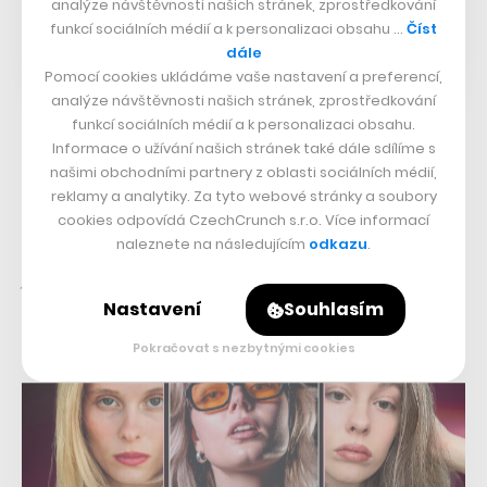
analýze návštěvnosti našich stránek, zprostředkování
funkcí sociálních médií a k personalizaci obsahu …
Číst
dále
Pomocí cookies ukládáme vaše nastavení a preferencí,
analýze návštěvnosti našich stránek, zprostředkování
funkcí sociálních médií a k personalizaci obsahu.
Účast na festivalu se podnikům podle sester vyplatí i
Informace o užívání našich stránek také dále sdílíme s
našimi obchodními partnery z oblasti sociálních médií,
finančně. Přitahuje nové zákazníky.
„Lidé z Kinoka nám
reklamy a analytiky. Za tyto webové stránky a soubory
třeba říkali, že jsou pro ně Letenská místa z pohledu
cookies odpovídá CzechCrunch s.r.o. Více informací
tržeb něco jako Vánoce,“
popisuje Čechová.
„I jenom
naleznete na následujícím
odkazu
.
propagace na sítích, které se jim díky festivalu dostane,
Nastavení
Souhlasím
může být pro ně velká pomoc. Ne všechny podniky jsou
tolik na Instagramu,“
dodává.
Pokračovat s nezbytnými cookies