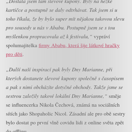
„Dostala jsem tam slevové kupony. Byly na hezké
kartičce a postupně se daly odtrhávat. Tak jsem si u
toho říkala, že by bylo super mít nějakou takovou slevu
pro sousedy u nás v Ababu. Postupně jsem se s tou
myšlenkou propracovala až k festivalu,“
vypráví
spolumajitelka
firmy Ababu, která šije látkové hračky
pro děti
.
„Další naší inspirací pak byly Dny Marianne, při
kterých dostanete slevové kupony společně s časopisem
a pak s nimi obcházíte dotyčné obchody. Takže jsme se
sestrou založily takové lokální Dny Marianne,“
směje
se influencerka Nikola Čechová, známá na sociálních
sítích jako Shopaholic Nicol. Zásadní ale pro obě sestry
bylo dostat po první vlně covidu lidi z online světa zpět
do offlinu.