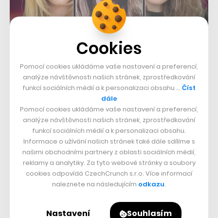
Cookies
Pomocí cookies ukládáme vaše nastavení a preferencí,
analýze návštěvnosti našich stránek, zprostředkování
funkcí sociálních médií a k personalizaci obsahu …
Číst
dále
Pomocí cookies ukládáme vaše nastavení a preferencí,
analýze návštěvnosti našich stránek, zprostředkování
funkcí sociálních médií a k personalizaci obsahu.
Informace o užívání našich stránek také dále sdílíme s
našimi obchodními partnery z oblasti sociálních médií,
reklamy a analytiky. Za tyto webové stránky a soubory
Igor Fait se ale fotbalových plánů vzdát nechtěl, a tak se
cookies odpovídá CzechCrunch s.r.o. Více informací
rozhodl vstoupit do konkurenční Líšně.
„Do SK Líšeň
naleznete na následujícím
odkazu
.
vstupuji s vizí vybudování silného brněnského klubu.
Jako místní patriot bych si moc přál, aby kvalita fotbalu
Nastavení
Souhlasím