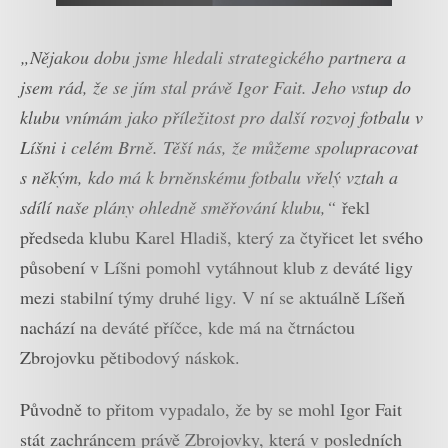
„Nějakou dobu jsme hledali strategického partnera a
jsem rád, že se jím stal právě Igor Fait. Jeho vstup do
klubu vnímám jako příležitost pro další rozvoj fotbalu v
Líšni i celém Brně. Těší nás, že můžeme spolupracovat
s někým, kdo má k brněnskému fotbalu vřelý vztah a
sdílí naše plány ohledně směřování klubu,“
řekl
předseda klubu Karel Hladiš, který za čtyřicet let svého
působení v Líšni pomohl vytáhnout klub z deváté ligy
mezi stabilní týmy druhé ligy. V ní se aktuálně Líšeň
nachází na deváté příčce, kde má na čtrnáctou
Zbrojovku pětibodový náskok.
Původně to přitom vypadalo, že by se mohl Igor Fait
stát zachráncem právě Zbrojovky, která v posledních