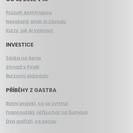
Průšvih Anthtropicu
Nečekaný směr AI závodu
Kurzy, jak AI vypnout
INVESTICE
Sázka na Xerox
Strnad v Pirelli
Burzovní eldorádo
PŘÍBĚHY Z GASTRA
Boční projekt, co se zvrtnul
Francouzský šéfkuchař na Šumavě
Dva golfisti, co pečou