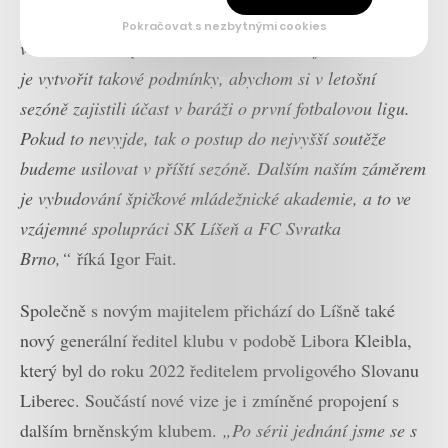
v Brně odpovídala postavení druhého největšího města
Pokračovat s nezbytnými cookies
v Česku. Naší společnou ambicí se stávajícím vedením
je vytvořit takové podmínky, abychom si v letošní
sezóně zajistili účast v baráži o první fotbalovou ligu.
Pokud to nevyjde, tak o postup do nejvyšší soutěže
budeme usilovat v příští sezóně. Dalším naším záměrem
je vybudování špičkové mládežnické akademie, a to ve
vzájemné spolupráci SK Líšeň a FC Svratka
Brno,“
říká Igor Fait.
Společně s novým majitelem přichází do Líšně také
nový generální ředitel klubu v podobě Libora Kleibla,
který byl do roku 2022 ředitelem prvoligového Slovanu
Liberec. Součástí nové vize je i zmíněné propojení s
dalším brněnským klubem.
„Po sérii jednání jsme se s