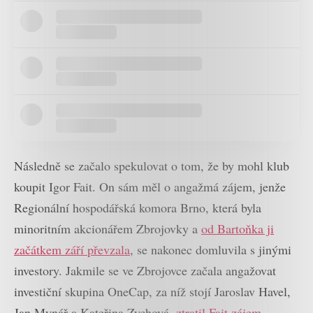
Následně se začalo spekulovat o tom, že by mohl klub
koupit Igor Fait. On sám měl o angažmá zájem, jenže
Regionální hospodářská komora Brno, která byla
minoritním akcionářem Zbrojovky a
od Bartoňka ji
začátkem září převzala
, se nakonec domluvila s jinými
investory. Jakmile se ve Zbrojovce začala angažovat
investiční skupina OneCap, za níž stojí Jaroslav Havel,
Jan Mynář a Kateřina Zychová,
ztratil Fait zájem
.