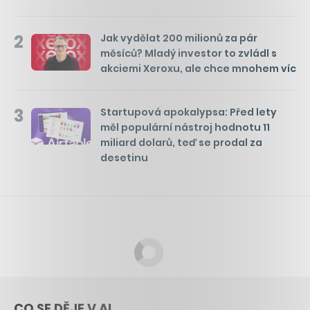
2
Jak vydělat 200 milionů za pár
měsíců? Mladý investor to zvládl s
akciemi Xeroxu, ale chce mnohem víc
3
Startupová apokalypsa: Před lety
měl populární nástroj hodnotu 11
miliard dolarů, teď se prodal za
desetinu
CO SE DĚJE V AI