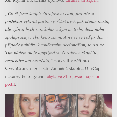
„Chtěl jsem koupit Zbrojovku celou, protože si
potřebuji vybírat partnery. Část bych pak klidně pustil,
ale vybral bych si někoho, s kým už třeba delší dobu
spolupracuji nebo koho znám. A ne že se teď přidám v
případě nabídky k současným akcionářům, to asi ne.
Tím pádem moje angažmá ve Zbrojovce skončilo,
respektive ani nezačalo,“
potvrdil v září pro
CzechCrunch Igor Fait. Zmíněná skupina OneCap
nakonec tento týden
nabyla ve Zbrojovce majoritní
podíl
.