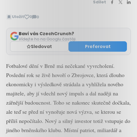
Sdílet
Uložit
0
0
Zobrazit
komentáře
Baví vás CzechCrunch?
Vídejte ho na Googlu častěji.
Sledovat
Preferovat
Fotbalové dění v Brně má nečekané vyvrcholení.
Poslední rok se živě hovoří o Zbrojovce, která dlouho
ekonomicky i výsledkově strádala a vyhlížela nového
majitele, aby jí vdechl nový impuls a dal naději na
zářnější budoucnost. Toho se nakonec skutečně dočkala,
ale teď se před ní vynořuje nová výzva, se kterou se
příliš nepočítalo. Nový a silný investor totiž vstupuje do
jiného brněnského klubu. Místní patriot, miliardář a