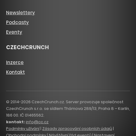
Newslettery
Podcasty
Eventy
CZECHCRUNCH
Inzerce
Kontakt
© 2014-2026 CzechCrunch.cz. Server provozuje společnost
CzechCrunch s.r.o. se sídlem Thámova 289/13, Praha 8 – Karlín,
186 00. IČ 01465562.
kontakt:
info@cc.cz
Podmínky užívání
|
Zásady zpracování osobních údajů
|
Obchodní podmínky
|
Návštěvní řád eventů
|
Nastavení