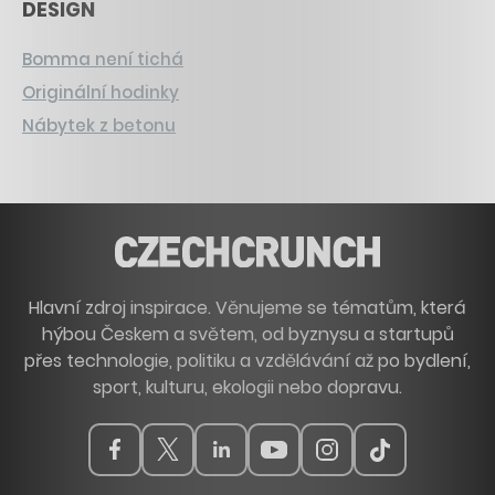
DESIGN
Bomma není tichá
Originální hodinky
Nábytek z betonu
Hlavní zdroj inspirace. Věnujeme se tématům, která
hýbou Českem a světem, od byznysu a startupů
přes technologie, politiku a vzdělávání až po bydlení,
sport, kulturu, ekologii nebo dopravu.