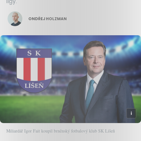
ligy.
ONDŘEJ HOLZMAN
Miliardář Igor Fait koupil brněnský fotbalový klub SK Líšeň