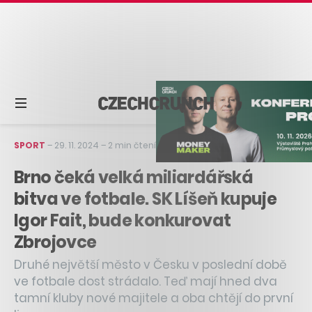
SPORT
–
29. 11. 2024
–
2 min čtení
Brno čeká velká miliardářská
bitva ve fotbale. SK Líšeň kupuje
Igor Fait, bude konkurovat
Zbrojovce
Druhé největší město v Česku v poslední době
ve fotbale dost strádalo. Teď mají hned dva
tamní kluby nové majitele a oba chtějí do první