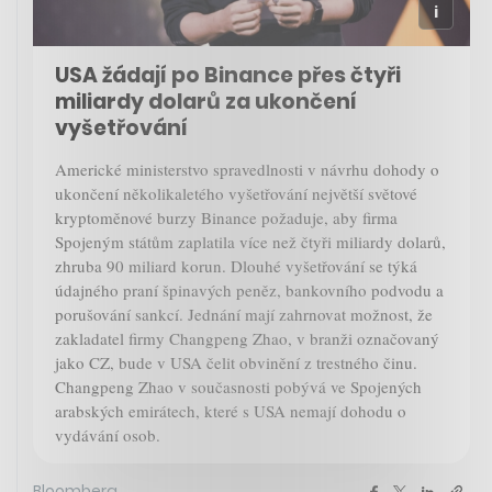
USA žádají po Binance přes čtyři
miliardy dolarů za ukončení
vyšetřování
Americké ministerstvo spravedlnosti v návrhu dohody o
ukončení několikaletého vyšetřování největší světové
kryptoměnové burzy Binance požaduje, aby firma
Spojeným státům zaplatila více než čtyři miliardy dolarů,
zhruba 90 miliard korun. Dlouhé vyšetřování se týká
údajného praní špinavých peněz, bankovního podvodu a
porušování sankcí. Jednání mají zahrnovat možnost, že
zakladatel firmy Changpeng Zhao, v branži označovaný
jako CZ, bude v USA čelit obvinění z trestného činu.
Changpeng Zhao v současnosti pobývá ve Spojených
arabských emirátech, které s USA nemají dohodu o
vydávání osob.
Bloomberg