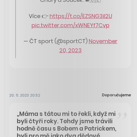
Více 👉
https://t.co/EZSNG3il2U
pic.twitter.com/xWNEYf7Cvp
— ČT sport (@sportCT)
November
20, 2023
Doporučujeme
20. 11. 2023 20:52
„Máma s tátou mi to řekli, když mi
byli čtyři roky. Tehdy jsme trávili
hodně času s Bobem a Patrickem,
byli pro mě jako dva dědové.