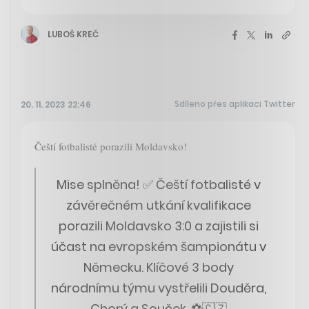
LUBOŠ KREČ
Sdíleno přes aplikaci Twitter
20. 11. 2023 22:46
Čeští fotbalisté porazili Moldavsko!
Mise splněna! ✅ Čeští fotbalisté v
závěrečném utkání kvalifikace
porazili Moldavsko 3:0 a zajistili si
účast na evropském šampionátu v
Německu. Klíčové 3 body
národnímu týmu vystřelili Douděra,
Chorý a Souček. ⚽️🇨🇿