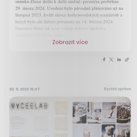
snímku
Duna
došlo k další změně: premiéra proběhne
29. února 2024. Uvedení bylo původně plánováno už na
listopad 2023, kvůli stávce hollywoodských scenáristů a
herců bylo ale datum posunuto na 14. března 2024.
Fanoušci filmu tak nyní uvítají dobrou zprávu o
časnějším příchodu filmu.
Zobrazit více
Rychlá zpráva
20. 11. 2023 16:47