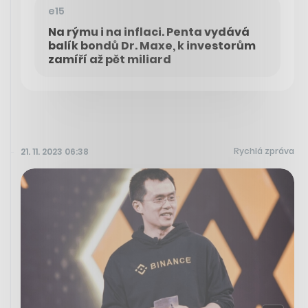
e15
Na rýmu i na inflaci. Penta vydává
balík bondů Dr. Maxe, k investorům
zamíří až pět miliard
Rychlá zpráva
21. 11. 2023 06:38