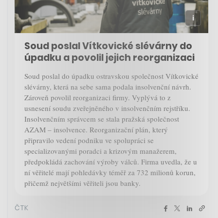
Soud poslal Vítkovické slévárny do
úpadku a povolil jejich reorganizaci
Soud poslal do úpadku ostravskou společnost Vítkovické
slévárny, která na sebe sama podala insolvenční návrh.
Zároveň povolil reorganizaci firmy. Vyplývá to z
usnesení soudu zveřejněného v insolvenčním rejstříku.
Insolvenčním správcem se stala pražská společnost
AZAM – insolvence. Reorganizační plán, který
připravilo vedení podniku ve spolupráci se
specializovanými poradci a krizovým manažerem,
předpokládá zachování výroby válců. Firma uvedla, že u
ní věřitelé mají pohledávky téměř za 732 milionů korun,
přičemž největšími věřiteli jsou banky.
ČTK