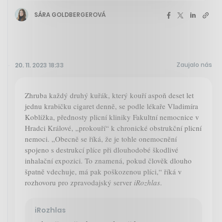
SÁRA GOLDBERGEROVÁ
Zaujalo nás
20. 11. 2023 18:33
Zhruba každý druhý kuřák, který kouří aspoň deset let
jednu krabičku cigaret denně, se podle lékaře Vladimíra
Koblížka, přednosty plicní kliniky Fakultní nemocnice v
Hradci Králové, „prokouří“ k chronické obstrukční plicní
nemoci. „Obecně se říká, že je tohle onemocnění
spojeno s destrukcí plíce při dlouhodobé škodlivé
inhalační expozici. To znamená, pokud člověk dlouho
špatně vdechuje, má pak poškozenou plíci,“ říká v
rozhovoru pro zpravodajský server
iRozhlas
.
iRozhlas