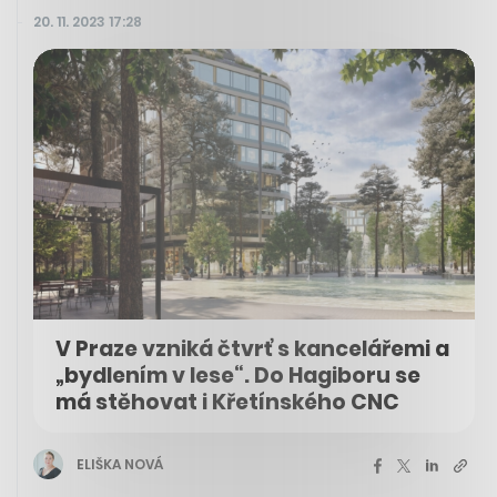
20. 11. 2023 17:28
V Praze vzniká čtvrť s kancelářemi a
„bydlením v lese“. Do Hagiboru se
má stěhovat i Křetínského CNC
ELIŠKA NOVÁ