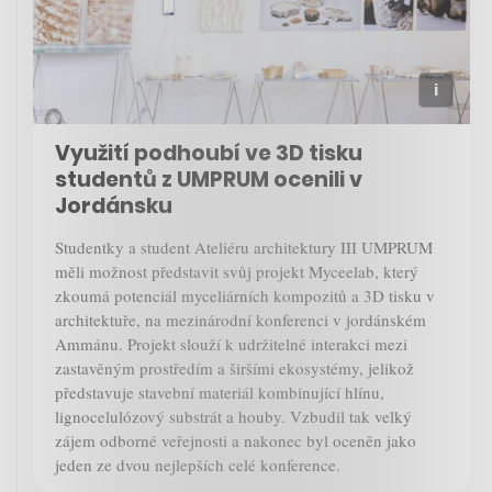
Využití podhoubí ve 3D tisku
studentů z UMPRUM ocenili v
Jordánsku
Studentky a student Ateliéru architektury III UMPRUM
měli možnost představit svůj projekt Myceelab, který
zkoumá potenciál myceliárních kompozitů a 3D tisku v
architektuře, na mezinárodní konferenci v jordánském
Ammánu. Projekt slouží k udržitelné interakci mezi
zastavěným prostředím a širšími ekosystémy, jelikož
představuje stavební materiál kombinující hlínu,
lignocelulózový substrát a houby. Vzbudil tak velký
zájem odborné veřejnosti a nakonec byl oceněn jako
jeden ze dvou nejlepších celé konference.