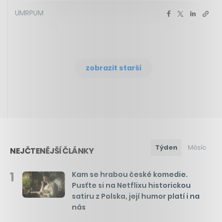
UMRPUM
zobrazit starší
Týden
Měsíc
NEJČTENĚJŠÍ ČLÁNKY
1
Kam se hrabou české komedie.
Pusťte si na Netflixu historickou
satiru z Polska, její humor platí i na
nás