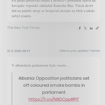
8A přejel přistávací dráhu a skončil v přilehlém zálivu na
havajské vojenské základně Kaneohe Bay. Všech devět
lidí na palubě stroje se bezpečně dostalo na břeh a nikdo
nebyl zraněn.
The New York Times
Sdíleno přes aplikaci Twitter
21. 11. 2023 08:37
V albánském parlamentu bylo veselo...
Albania: Opposition politicians set
off coloured smoke bombs in
parliament
https://t.co/N9DCppRPlT