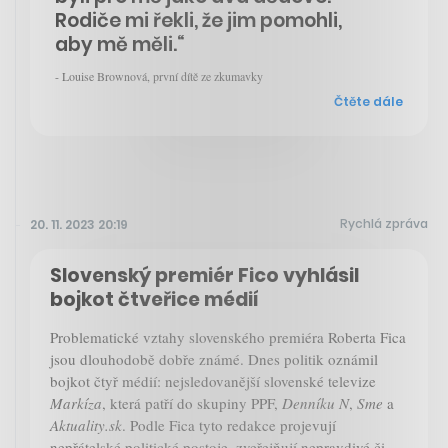
Rodiče mi řekli, že jim pomohli,
aby mě měli.“
- Louise Brownová, první dítě ze zkumavky
Čtěte dále
Rychlá zpráva
20. 11. 2023 20:19
Slovenský premiér Fico vyhlásil
bojkot čtveřice médií
Problematické vztahy slovenského premiéra Roberta Fica
jsou dlouhodobě dobře známé. Dnes politik oznámil
bojkot čtyř médií: nejsledovanější slovenské televize
Markíza
, která patří do skupiny PPF,
Denníku
N
,
Sme
a
Aktuality.sk
. Podle Fica tyto redakce projevují
nepřátelské politické postoje, zveřejňují nepravdivé či