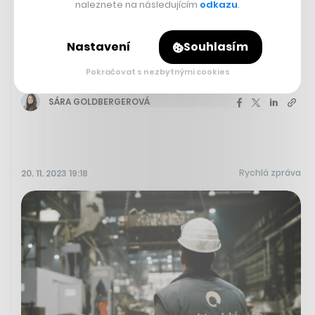
naleznete na následujícím
odkazu
.
Lidé pro něj vybrali přes 150 milionů.
Rodina oznámila, že Martínek
Nastavení
Souhlasím
podstoupí léčbu ve Francii
Pokračovat s nezbytnými cookies
SÁRA GOLDBERGEROVÁ
Rychlá zpráva
20. 11. 2023 19:18