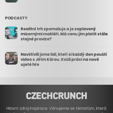
PODCASTY
Realitní trh zpomaluje a je zaplavený
mizernými makléři. Má cenu jim platit stále
stejné provize?
Navštívili jsme lidi, kteří si každý den pouští
video s Jiřím Károu. Kvůli práci na nové
ujeté hře
Hlavní zdroj inspirace. Věnujeme se tématům, která