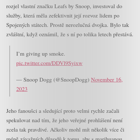
rozjel vlastní značku Leafs by Snoop, investoval do
služby, která měla zefektivnit její rozvoz lidem po
Spojených státech. Prostě nerozlučná dvojka. Bylo tak
zvláštní, když oznámil, že s ní po tolika letech přestává.
I’m giving up smoke.
pic.twitter.com/DDVl9Syixw
— Snoop Dogg (@SnoopDogg)
November 16,
2023
Jeho fanoušci a sledující proto velmi rychle začali
spekulovat nad tím, že jeho veřejné prohlášení není
zcela tak pravdivé. Ačkoliv mohl mít několik více či
méně závažných důvodů k tomu, aby s marihuanou