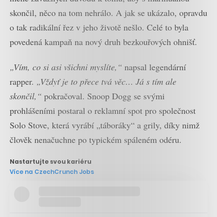
skončil, něco na tom nehrálo. A jak se ukázalo, opravdu
o tak radikální řez v jeho životě nešlo. Celé to byla
povedená kampaň na nový druh bezkouřových ohnišť.
„Vím, co si asi všichni myslíte,“
napsal legendární
rapper.
„Vždyť je to přece tvá věc… Já s tím ale
skončil,“
pokračoval. Snoop Dogg se svými
prohlášeními postaral o reklamní spot pro společnost
Solo Stove, která vyrábí „táboráky“ a grily, díky nimž
člověk nenačuchne po typickém spáleném odéru.
Nastartujte svou kariéru
Více na CzechCrunch Jobs