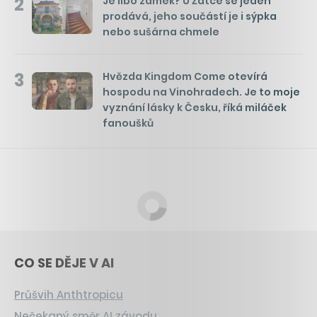
2
Je libo zámek? U Žatce se jeden
prodává, jeho součástí je i sýpka
nebo sušárna chmele
3
Hvězda Kingdom Come otevírá
hospodu na Vinohradech. Je to moje
vyznání lásky k Česku, říká miláček
fanoušků
CO SE DĚJE V AI
Průšvih Anthtropicu
Nečekaný směr AI závodu