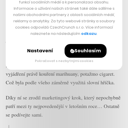
funkcí sociálních médií a k personalizaci obsahu.
zjevně zaujali i mocného Snoopa.
Informace o užívání našich stránek také dále sdílíme s
našimi obchodními partnery z oblasti sociálních médií,
reklamy a analytiky. Za tyto webové stránky a soubory
Spolu s ním navrhli speciální edici těchto ohnišť, která
cookies odpovídá CzechCrunch s.r.o. Více informací
mají být podle oficiálního popisu
„natolik hot, že
naleznete na následujícím
odkazu
.
přinutila i Snoop Dogga, aby se stal nekuřákem“
. Vše
to vysvětluje tvrzení samotného rappera, který v
Nastavení
Souhlasím
původním sdělením říkal, že
„končí s kouřem“
, nikoliv
Pokračovat s nezbytnými cookies
„s kouřením“
, slovo
smoke
se ale běžně používá pro
vyjádření právě kouření marihuany, potažmo cigaret.
Což byla podle všeho záměrně využitá slovní hříčka.
Díky ní se zrodil marketingový krok, který nepochybně
patří mezi ty nejpovedenější v letošním roce… Ostatně
se podívejte sami.