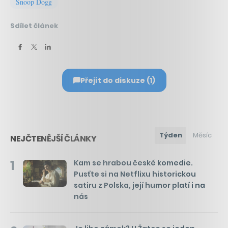
Snoop Dogg
Sdílet článek
Přejít do diskuze (1)
Týden
Měsíc
NEJČTENĚJŠÍ ČLÁNKY
1
Kam se hrabou české komedie.
Pusťte si na Netflixu historickou
satiru z Polska, její humor platí i na
nás