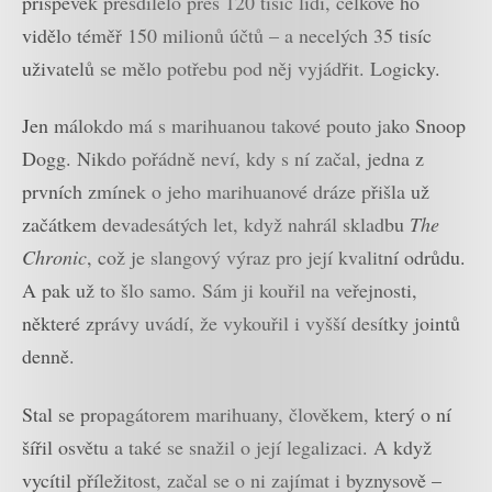
příspěvek přesdílelo přes 120 tisíc lidí, celkově ho
vidělo téměř 150 milionů účtů – a necelých 35 tisíc
uživatelů se mělo potřebu pod něj vyjádřit. Logicky.
Jen málokdo má s marihuanou takové pouto jako Snoop
Dogg. Nikdo pořádně neví, kdy s ní začal, jedna z
prvních zmínek o jeho marihuanové dráze přišla už
začátkem devadesátých let, když nahrál skladbu
The
Chronic
, což je slangový výraz pro její kvalitní odrůdu.
A pak už to šlo samo. Sám ji kouřil na veřejnosti,
některé zprávy uvádí, že vykouřil i vyšší desítky jointů
denně.
Stal se propagátorem marihuany, člověkem, který o ní
šířil osvětu a také se snažil o její legalizaci. A když
vycítil příležitost, začal se o ni zajímat i byznysově –