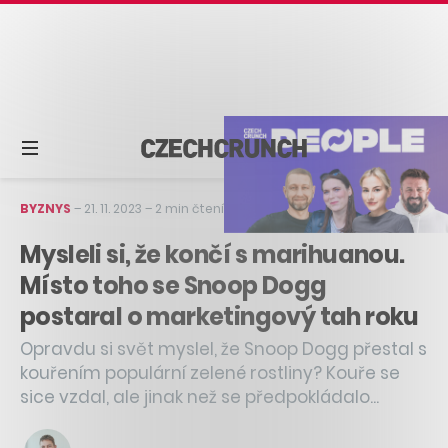
BYZNYS
–
21. 11. 2023
–
2 min čtení
Mysleli si, že končí s marihuanou.
Místo toho se Snoop Dogg
postaral o marketingový tah roku
Opravdu si svět myslel, že Snoop Dogg přestal s
kouřením populární zelené rostliny? Kouře se
sice vzdal, ale jinak než se předpokládalo...