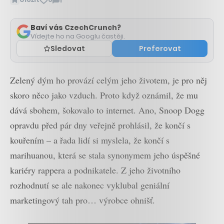
1
Zobrazit
komentáře
Baví vás CzechCrunch?
Vídejte ho na Googlu častěji.
Sledovat
Preferovat
Zelený dým ho provází celým jeho životem, je pro něj
skoro něco jako vzduch. Proto když oznámil, že mu
dává sbohem, šokovalo to internet. Ano, Snoop Dogg
opravdu před pár dny veřejně prohlásil, že končí s
kouřením – a řada lidí si myslela, že končí s
marihuanou, která se stala synonymem jeho úspěšné
kariéry rappera a podnikatele. Z jeho životního
rozhodnutí se ale nakonec vyklubal geniální
marketingový tah pro… výrobce ohnišť.