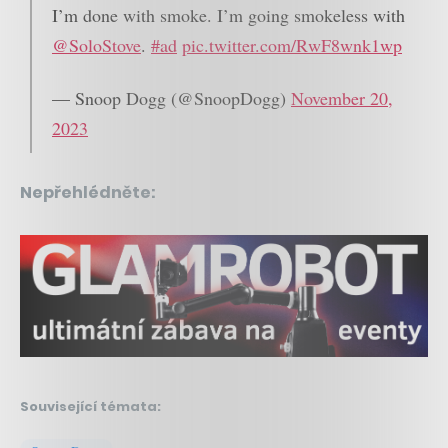
I’m done with smoke. I’m going smokeless with
@SoloStove
.
#ad
pic.twitter.com/RwF8wnk1wp
— Snoop Dogg (@SnoopDogg)
November 20,
2023
Nepřehlédněte:
Související témata: