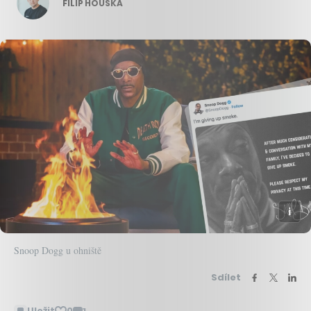
FILIP HOUSKA
Snoop Dogg u ohniště
Sdílet
Uložit
0