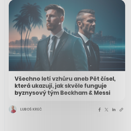
Všechno letí vzhůru aneb Pět čísel,
která ukazují, jak skvěle funguje
byznysový tým Beckham & Messi
LUBOŠ KREČ