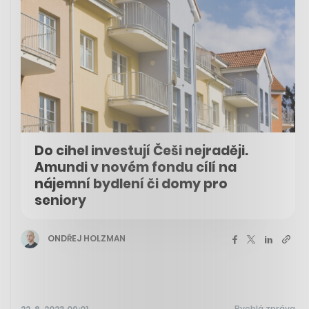
Do cihel investují Češi nejraději.
Amundi v novém fondu cílí na
nájemní bydlení či domy pro
seniory
ONDŘEJ HOLZMAN
Rychlá zpráva