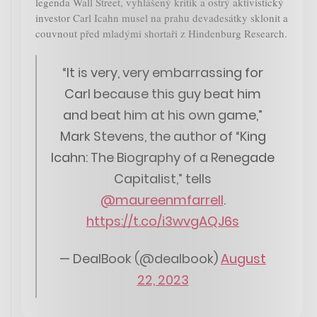
legenda Wall Street, vyhlášený kritik a ostrý aktivistický
investor Carl Icahn musel na prahu devadesátky sklonit a
couvnout před mladými shortaři z Hindenburg Research.
“It is very, very embarrassing for
Carl because this guy beat him
and beat him at his own game,”
Mark Stevens, the author of “King
Icahn: The Biography of a Renegade
Capitalist,” tells
@maureenmfarrell
.
https://t.co/i3wvgAQJ6s
— DealBook (@dealbook)
August
22, 2023