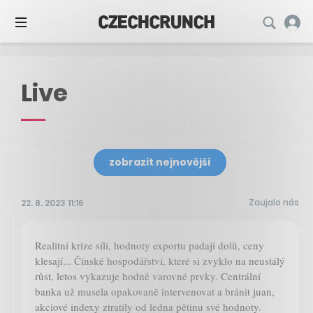
Live
zobrazit nejnovější
Zaujalo nás
22. 8. 2023 11:16
Realitní krize sílí, hodnoty exportu padají dolů, ceny
klesají... Čínské hospodářství, které si zvyklo na neustálý
růst, letos vykazuje hodně varovné prvky. Centrální
banka už musela opakovaně intervenovat a bránit juan,
akciové indexy ztratily od ledna pětinu své hodnoty.