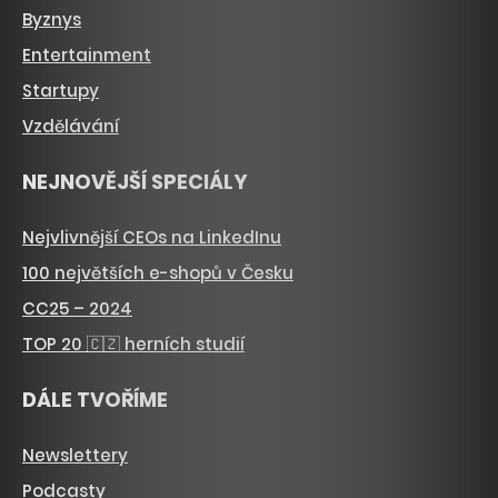
Byznys
Entertainment
Startupy
Vzdělávání
NEJNOVĚJŠÍ SPECIÁLY
Nejvlivnější CEOs na LinkedInu
100 největších e-shopů v Česku
CC25 – 2024
TOP 20 🇨🇿 herních studií
DÁLE TVOŘÍME
Newslettery
Podcasty