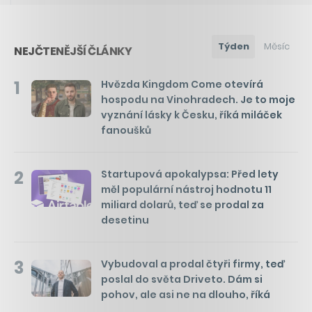
Týden
Měsíc
NEJČTENĚJŠÍ ČLÁNKY
1
Hvězda Kingdom Come otevírá
hospodu na Vinohradech. Je to moje
vyznání lásky k Česku, říká miláček
fanoušků
2
Startupová apokalypsa: Před lety
měl populární nástroj hodnotu 11
miliard dolarů, teď se prodal za
desetinu
3
Vybudoval a prodal čtyři firmy, teď
poslal do světa Driveto. Dám si
pohov, ale asi ne na dlouho, říká