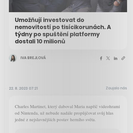
Umožňují investovat do
nemovitostí po tisícikorunách. A
týdny po spuštění platformy
dostali 10 milionů
IVA BREJLOVÁ
Zaujalo nás
22. 8. 2023 07:21
Charles Martinet, který daboval Maria napříč videohrami
od Nintenda, už nebude nadále propůjčovat svůj hlas
jedné z nejslavnějších postav herního světa.