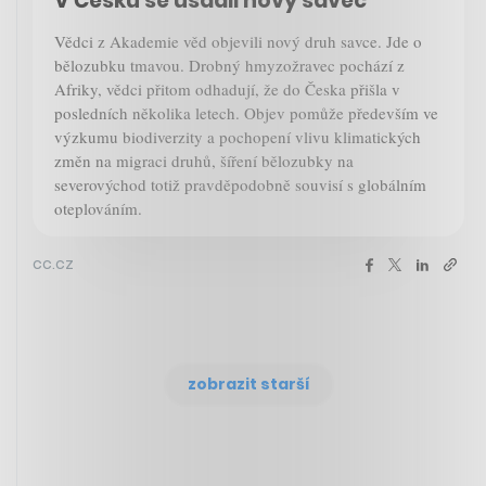
V Česku se usadil nový savec
Vědci z Akademie věd objevili nový druh savce. Jde o
bělozubku tmavou. Drobný hmyzožravec pochází z
Afriky, vědci přitom odhadují, že do Česka přišla v
posledních několika letech. Objev pomůže především ve
výzkumu biodiverzity a pochopení vlivu klimatických
změn na migraci druhů, šíření bělozubky na
severovýchod totiž pravděpodobně souvisí s globálním
oteplováním.
cc.cz
zobrazit starší