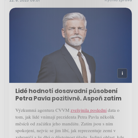
22. 8. 2023 09:01
Lidé hodnotí dosavadní působení
Petra Pavla pozitivně. Aspoň zatím
Výzkumná agentura CVVM
zveřejnila poslední
data o
tom, jak lidé vnímají prezidenta Petra Pavla několik
měsíců od začátku jeho mandátu. Zatím jsou s ním
spokojeni, nejvíc se jim líbí, jak reprezentuje zemi v
zahraničí a že dbá o důstojnost úřadu. Jediná oblast, kde