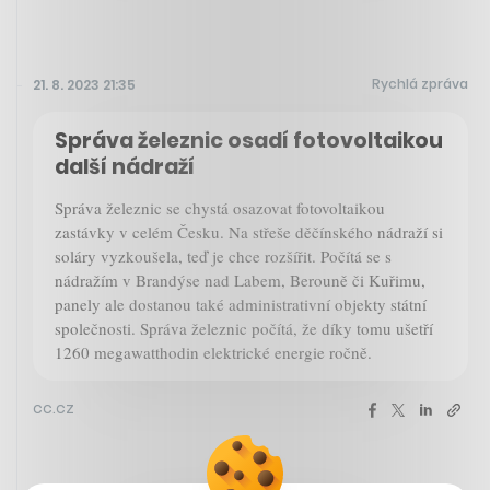
Rychlá zpráva
21. 8. 2023 21:35
Správa železnic osadí fotovoltaikou
další nádraží
Správa železnic se chystá osazovat fotovoltaikou
zastávky v celém Česku. Na střeše děčínského nádraží si
soláry vyzkoušela, teď je chce rozšířit. Počítá se s
nádražím v Brandýse nad Labem, Berouně či Kuřimu,
panely ale dostanou také administrativní objekty státní
společnosti. Správa železnic počítá, že díky tomu ušetří
1260 megawatthodin elektrické energie ročně.
cc.cz