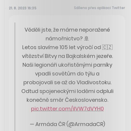
Sdíleno přes aplikaci Twitter
21. 8. 2023 16:35
Věděli jste, že máme neporažené
námořnictvo? 🚢
Letos slavíme 105 let výročí od 🇨🇿
vítězství Bitvy na Bajkalském jezeře.
Naši legionáři ukořistěnými parníky
vpadli sovětům do týlu a
probojovali se až do Vladivostoku.
Odtud spojeneckými loděmi odpluli
konečně směr Československo.
pic.twitter.com/ilVW7dVYH0
— Armáda ČR (@ArmadaCR)