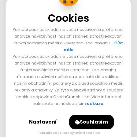
21. 8. 2023 20:45
Cookies
Pomocí cookies ukládáme vaše nastavení a preferencí,
analýze návštěvnosti našich stránek, zprostředkování
funkcí sociálních médií a k personalizaci obsahu …
Číst
dále
Pomocí cookies ukládáme vaše nastavení a preferencí,
analýze návštěvnosti našich stránek, zprostředkování
funkcí sociálních médií a k personalizaci obsahu.
Informace o užívání našich stránek také dále sdílíme s
našimi obchodními partnery z oblasti sociálních médií,
reklamy a analytiky. Za tyto webové stránky a soubory
Příběh žen, co dostaly ornament z
cookies odpovídá CzechCrunch s.r.o. Více informací
naleznete na následujícím
odkazu
.
Břeclavi až do USA. Teď s ním chtějí i
na seznam UNESCO
Nastavení
Souhlasím
ELIŠKA NOVÁ
Pokračovat s nezbytnými cookies