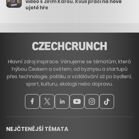
video s Jiřím Károu. Kvůli práci na nové
ujeté hře
Hlavní zdroj inspirace. Věnujeme se tématům, která
hýbou Českem a světem, od byznysu a startupů
přes technologie, politiku a vzdělávání až po bydlení,
sport, kulturu, ekologii nebo dopravu.
NEJČTENĚJŠÍ TÉMATA