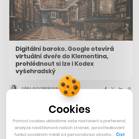
Digitální baroko. Google otevírá
virtuální dveře do Klementina,
prohlédnout si lze i Kodex
vyšehradský
SÁRA GOLDBERGEROVÁ
Cookies
13. 4. 2024 15:56
Pomocí cookies ukládáme vaše nastavení a preferencí,
analýze návštěvnosti našich stránek, zprostředkování
funkcí sociálních médií a k personalizaci obsahu …
Číst