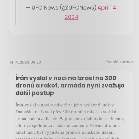
— UFC News (@UFCNews)
April 14,
2024
Rychlá zpráva
14. 4. 2024 08:20
Írán vyslal v noci na Izrael na 300
dronů a raket, armáda nyní zvažuje
další postup
Írán vyslal v noci v odvetě za jeho nedávný útok v
Damašku na Izrael přes 300 dronů a raket, izraelská
armáda ale uvedla, že 99 procent z nich bylo sestřeleno,
a to i ve spolupráci s dalšími zeměmi. Většina dronů a
raket měla být vypuštěna přímo z íránského území,
menší počet z Iráku a z Jemenu – šlo tak o první útok