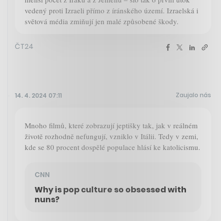
vedený proti Izraeli přímo z íránského území. Izraelská i
světová média zmiňují jen malé způsobené škody.
ČT24
Zaujalo nás
14. 4. 2024 07:11
Mnoho filmů, které zobrazují jeptišky tak, jak v reálném
životě rozhodně nefungují, vzniklo v Itálii. Tedy v zemi,
kde se 80 procent dospělé populace hlásí ke katolicismu.
CNN
Why is pop culture so obsessed with
nuns?