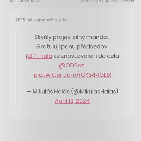
Sdíleno přes aplikaci Twitter
13. 4. 2024 13:21
ODS má staronového šéfa.
Skvělý projev, silný mandát.
Gratuluji panu předsedovi
@P_Fiala
ke znovuzvolení do čela
@ODScz
!
pic.twitter.com/rCK644GElX
— Mikuláš Halás (@MikulasHalas)
April 13, 2024