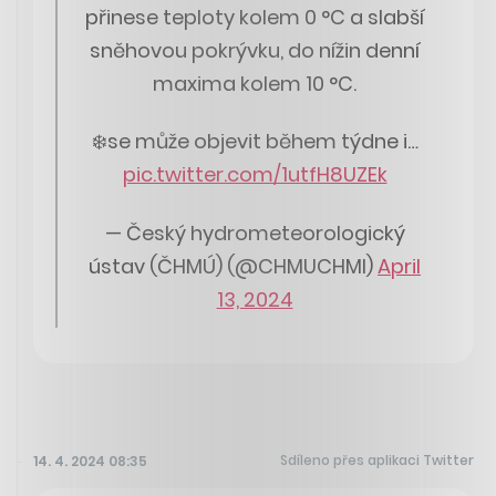
přinese teploty kolem 0 °C a slabší
sněhovou pokrývku, do nížin denní
maxima kolem 10 °C.
❄️se může objevit během týdne i…
pic.twitter.com/1utfH8UZEk
— Český hydrometeorologický
ústav (ČHMÚ) (@CHMUCHMI)
April
13, 2024
Sdíleno přes aplikaci Twitter
14. 4. 2024 08:35