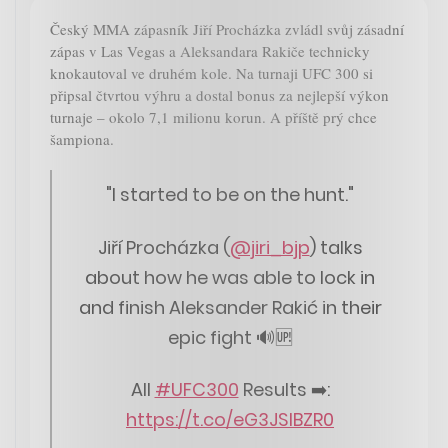
Český MMA zápasník Jiří Procházka zvládl svůj zásadní
zápas v Las Vegas a Aleksandara Rakiče technicky
knokautoval ve druhém kole. Na turnaji UFC 300 si
připsal čtvrtou výhru a dostal bonus za nejlepší výkon
turnaje – okolo 7,1 milionu korun. A příště prý chce
šampiona.
"I started to be on the hunt."
Jiří Procházka (
@jiri_bjp
) talks
about how he was able to lock in
and finish Aleksander Rakić in their
epic fight 🔊🆙
All
#UFC300
Results ➡️:
https://t.co/eG3JSlBZR0