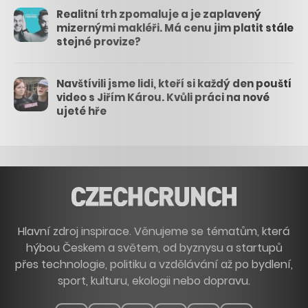
Realitní trh zpomaluje a je zaplavený
mizernými makléři. Má cenu jim platit stále
stejné provize?
Navštívili jsme lidi, kteří si každý den pouští
video s Jiřím Károu. Kvůli práci na nové
ujeté hře
Hlavní zdroj inspirace. Věnujeme se tématům, která
hýbou Českem a světem, od byznysu a startupů
přes technologie, politiku a vzdělávání až po bydlení,
sport, kulturu, ekologii nebo dopravu.