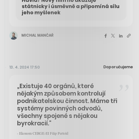
Havla? Nový film ho ukazuje
státnicky i úsměvně a připomíná sílu
jeho myšlenek
MICHAL MANČAŘ
Doporučujeme
13. 4. 2024 17:50
„Existuje 40 orgánů, které
nějakým způsobem kontrolují
podnikatelskou činnost. Máme tři
systémy povinných odvodů,
všechny spojené s nějakou
byrokracií.“
- Ekonom CERGE-EI Filip Pertold