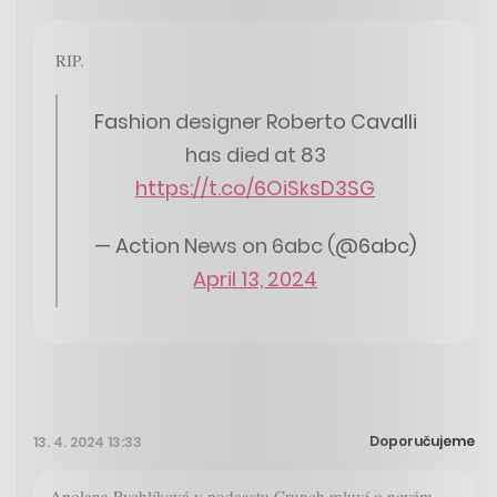
RIP.
Fashion designer Roberto Cavalli
has died at 83
https://t.co/6OiSksD3SG
— Action News on 6abc (@6abc)
April 13, 2024
Doporučujeme
13. 4. 2024 13:33
Apolena Rychlíková v podcastu Crunch mluví o novém