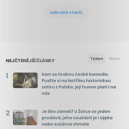
zobrazit starší
Týden
Měsíc
NEJČTENĚJŠÍ ČLÁNKY
1
Kam se hrabou české komedie.
Pusťte si na Netflixu historickou
satiru z Polska, její humor platí i na
nás
2
Je libo zámek? U Žatce se jeden
prodává, jeho součástí je i sýpka
nebo sušárna chmele