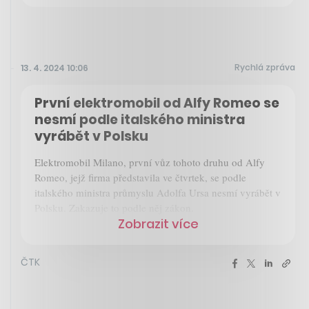
Rychlá zpráva
13. 4. 2024 10:06
První elektromobil od Alfy Romeo se
nesmí podle italského ministra
vyrábět v Polsku
Elektromobil Milano, první vůz tohoto druhu od Alfy
Romeo, jejž firma představila ve čtvrtek, se podle
italského ministra průmyslu Adolfa Ursa nesmí vyrábět v
Polsku. Zakazuje to podle něj zákon.
Zobrazit více
ČTK