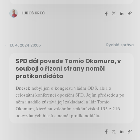
LUBOŠ KREČ
Rychlá zpráva
13. 4. 2024 20:05
SPD dál povede Tomio Okamura, v
souboji o řízení strany neměl
protikandidáta
Dnešek nebyl jen o kongresu vládní ODS, ale i o
celostátní konferenci opoziční SPD. Jejím předsedou po
něm i nadále zůstává její zakladatel a lídr Tomio
Okamura, který na volebním setkání získal 195 z 216
odevzdaných hlasů a neměl protikandidáta.