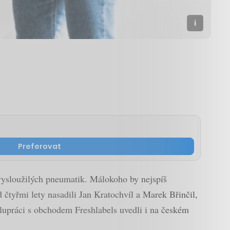
Preferovat
 vysloužilých pneumatik. Málokoho by nejspíš
d čtyřmi lety nasadili Jan Kratochvíl a Marek Břinčil,
spolupráci s obchodem Freshlabels uvedli i na českém