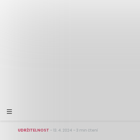
UDRŽITELNOST
–
13. 4. 2024
–
3 min čtení