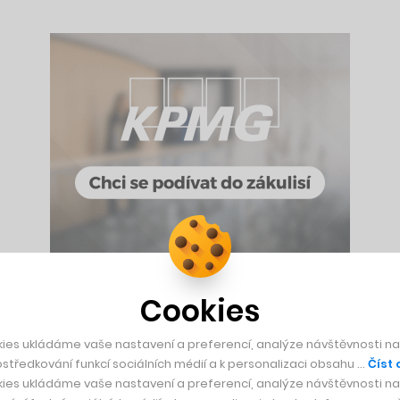
Cookies
t, takže nás nenapadlo nic lepšího než se pustit do velice slož
ies ukládáme vaše nastavení a preferencí, analýze návštěvnosti naš
 značku Winqs. Tu založili asi po dekádě, kdy v Berlíně půso
středkování funkcí sociálních médií a k personalizaci obsahu …
Číst 
 ní v módním průmyslu stále častěji mluví.
ies ukládáme vaše nastavení a preferencí, analýze návštěvnosti naš