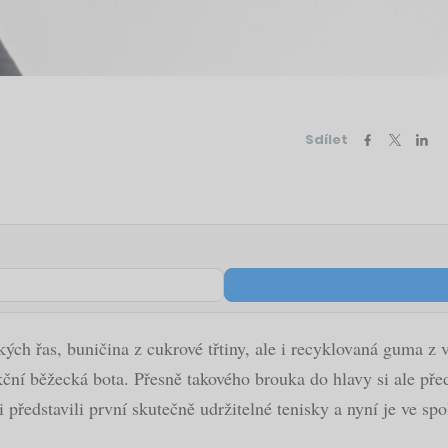
Sdílet
ých řas, buničina z cukrové třtiny, ale i recyklovaná guma z
nkční běžecká bota. Přesně takového brouka do hlavy si ale pře
oni představili první skutečně udržitelné tenisky a nyní je ve 