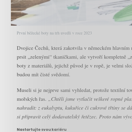
První běžecké boty na trh uvedli v roce 2023
Dvojice Čechů, která zakotvila v německém hlavním m
prsit „zelenými“ tkaničkami, ale vytvoří kompletně „
boty z materiálů, jejichž původ je v ropě, je velmi slo
budou mít čisté svědomí.
Museli si je nejprve sami vyhledat, protože textilní 
mořských řas.
„Chtěli jsme vytlačit veškeré ropné pla
nahradit: z eukalyptu, kukuřice či cukrové třtiny se dá
si připravit celý dodavatelský řetězec. Proto nám výv
Nastartujte svou kariéru