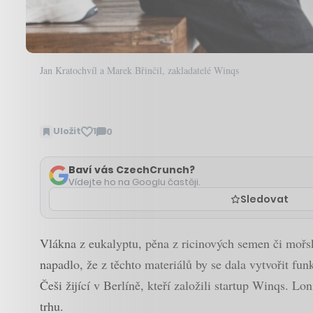
Jan Kratochvíl a Marek Břinčil, zakladatelé Winqs
Uložit
1
0
Zobrazit
komentáře
Baví vás CzechCrunch?
Vídejte ho na Googlu častěji.
Sledovat
Vlákna z eukalyptu, pěna z ricinových semen či mořsk
napadlo, že z těchto materiálů by se dala vytvořit fu
Češi žijící v Berlíně, kteří založili startup Winqs. L
trhu.