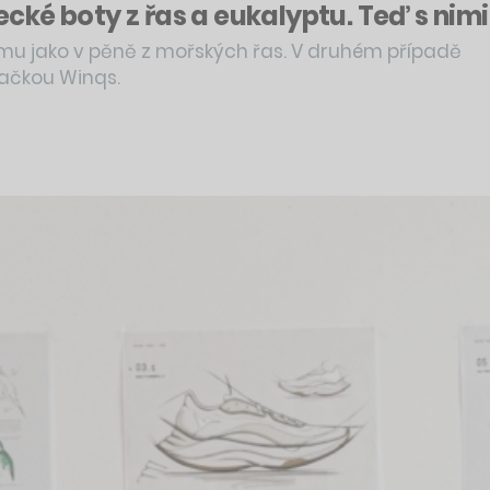
žecké boty z řas a eukalyptu. Teď s nimi
ému jako v pěně z mořských řas. V druhém případě
načkou Winqs.