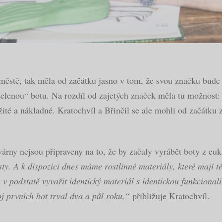
ěstě, tak měla od začátku jasno v tom, že svou značku bude 
zelenou“ botu. Na rozdíl od zajetých značek měla tu možnost: 
žité a nákladné. Kratochvíl a Břinčil se ale mohli od začátku z
továrny nejsou připraveny na to, že by začaly vyrábět boty z e
sty. A k dispozici dnes máme rostlinné materiály, které mají 
 v podstatě vyvařit identický materiál s identickou funkcionalito
oj prvních bot trval dva a půl roku,“
přibližuje Kratochvíl.