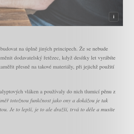
budovat na úplně jiných principech. Že se nebude
měnit dodavatelský řetězec, když desítky let vyrábíte
aměřit přesně na takové materiály, při jejichž použití
ukalyptových vláken a používaly do nich tlumicí pěnu z
téměř totožnou funkčnost jako ony a dokážou je tak
u. Je to lepší, je to ale dražší, trvá to déle a musíte