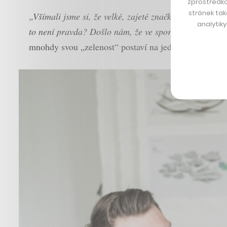
zprostředko
stránek tak
„Všímali jsme si, že velké, zajeté značky na sportovní
analytik
to není pravda? Došlo nám, že ve sportu neexistuje sk
mnohdy svou „zelenost“ postaví na jednom produktu z 