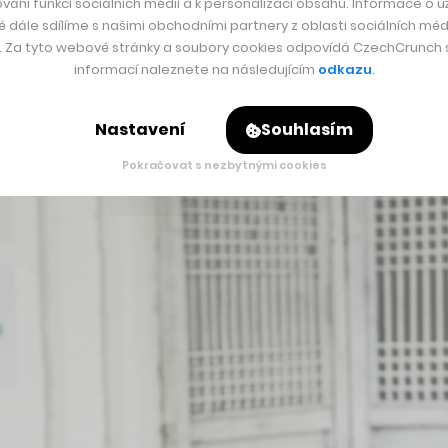
vání funkcí sociálních médií a k personalizaci obsahu. Informace o už
é dále sdílíme s našimi obchodními partnery z oblasti sociálních médi
m trhu začínají vyprávět zelené příběhy. My jsme ale viděli za 
y. Za tyto webové stránky a soubory cookies odpovídá CzechCrunch s.
utečně zelená značka, tak jsme se do toho pustili sami,“
říká 
informací naleznete na následujícím
odkazu
.
tisíce nebo akorát do bot přidají tkaničky z ekologického ma
Nastavení
Souhlasím
Pokračovat s nezbytnými cookies