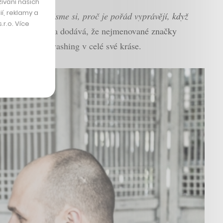
ívání našich
í, reklamy a
kulisy a říkali jsme si, proč je pořád vyprávějí, když
r.o. Více
Jan Kratochvíl a dodává, že nejmenované značky
teriálu. Greenwashing v celé své kráse.