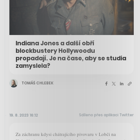
Indiana Jones a další obří
blockbustery Hollywoodu
propadají. Je na čase, aby se studia
zamyslela?
TOMÁŠ CHLEBEK
Sdíleno přes aplikaci Twitter
19. 8. 2023 16:12
Za záchranu kdysi chátrajícího pivovaru v Lobči na