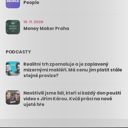
People
10. 11. 2026
Money Maker Praha
PODCASTY
Realitní trh zpomaluje a je zaplavený
mizernými makléři. Má cenu jim platit stále
stejné provize?
Navštívili jsme lidi, kteří si každý den pouští
video s Jiřím Károu. Kvůli práci na nové
ujeté hře