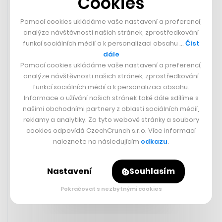
Cookies
Pomocí cookies ukládáme vaše nastavení a preferencí,
analýze návštěvnosti našich stránek, zprostředkování
funkcí sociálních médií a k personalizaci obsahu …
Číst
dále
Bitcoin je na dvouměsíčním minimu
Pomocí cookies ukládáme vaše nastavení a preferencí,
analýze návštěvnosti našich stránek, zprostředkování
Bitcoin také v pátek pokračoval v pádu, který začal v
funkcí sociálních médií a k personalizaci obsahu.
předchozích dnech. Během odpoledne se cena největší
Informace o užívání našich stránek také dále sdílíme s
kryptoměny propadla pod hranici 25 tisíc dolarů (zhruba
našimi obchodními partnery z oblasti sociálních médií,
550 milionů korun), což je nejnižší hodnota za poslední
reklamy a analytiky. Za tyto webové stránky a soubory
dva měsíce. Výprodejem v těchto dnech prochází celý
cookies odpovídá CzechCrunch s.r.o. Více informací
globální trh, přičemž se investoři často přednostně
naleznete na následujícím
odkazu
.
zbavují rizikovějších aktiv, za které jsou kryptoměny
považovány.
Nastavení
Souhlasím
Pokračovat s nezbytnými cookies