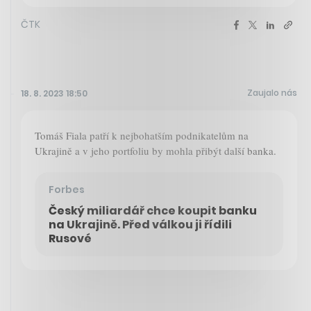
ČTK
Zaujalo nás
18. 8. 2023 18:50
Tomáš Fiala patří k nejbohatším podnikatelům na
Ukrajině a v jeho portfoliu by mohla přibýt další banka.
Forbes
Český miliardář chce koupit banku
na Ukrajině. Před válkou ji řídili
Rusové