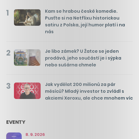
1
Kam se hrabou české komedie.
Pusťte si na Netflixu historickou
satiru z Polska, její humor platí i na
nás
2
Je libo zámek? U Žatce se jeden
prodává, jeho součástí je i sýpka
nebo sušárna chmele
3
Jak vydělat 200 milionů za pár
měsíců? Mladý investor to zvládl s
akciemi Xeroxu, ale chce mnohem víc
EVENTY
8. 9. 2026