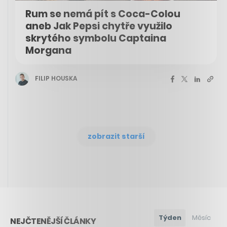
Rum se nemá pít s Coca-Colou
aneb Jak Pepsi chytře využilo
skrytého symbolu Captaina
Morgana
FILIP HOUSKA
zobrazit starší
Týden
Měsíc
NEJČTENĚJŠÍ ČLÁNKY