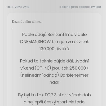
Sdíleno přes aplikaci Twitter
18. 8. 2023 22:12
Kazmův film táhne…
Podle údajů Bontonfilmu vidělo
ONEMANSHOW film jen za čtvrtek
130.000 diváků.
Pokud to takhle půjde dál, úvodní
víkend (ČT-NE) jsou tak 250.000+
(nelineární odhad). Barbieheimer
hadr
By byl to tak TOP 3 start všech dob
a nejlepší český start historie.