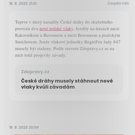
Zaujalo nás
18. 8. 2023 21:01
Teprve v úterý nasadily České dráhy do zkušebního
provozu dva
nové polské vlaky
. Jezdily na trasách mezi
Rakovníkem a Berounem a mezi Berounem a pražským
Smíchovem. Jenže vlakové jednotky RegioFox řady 847
musely být staženy. Podle serveru Zdopravy.cz se na
nich totiž projevily závady.
Zdopravy.cz
České dráhy musely stáhnout nové
vlaky kvůli závadám
18. 8. 2023 20:09