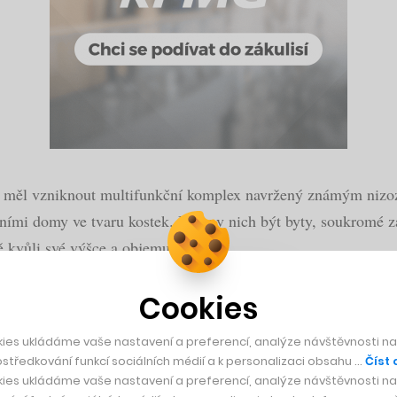
dy měl vzniknout multifunkční komplex navržený známým ni
ími domy ve tvaru kostek. Měly v nich být byty, soukromé zahr
ě kvůli své výšce a objemu.
avil podmínku dodržet výškovou hladinu římsy bývalého sana
Cookies
vrhli jsme strukturu pěti domů vilového charakteru s důrazem
ies ukládáme vaše nastavení a preferencí, analýze návštěvnosti naš
ní prvních dvou objektů v uliční frontě, členěných do menších
středkování funkcí sociálních médií a k personalizaci obsahu …
Číst 
ovu od Adolfa Loose v bezprostředním okolí.
ies ukládáme vaše nastavení a preferencí, analýze návštěvnosti naš