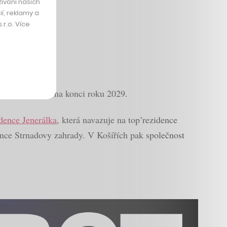
ívání našich
í, reklamy a
r.o. Více
o by mohlo být na konci roku 2029.
dence Jenerálka
, která navazuje na top’rezidence
dence Strnadovy zahrady. V Košířích pak společnost