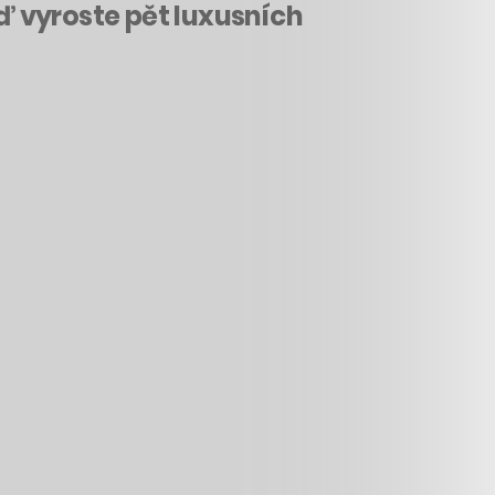
eď vyroste pět luxusních