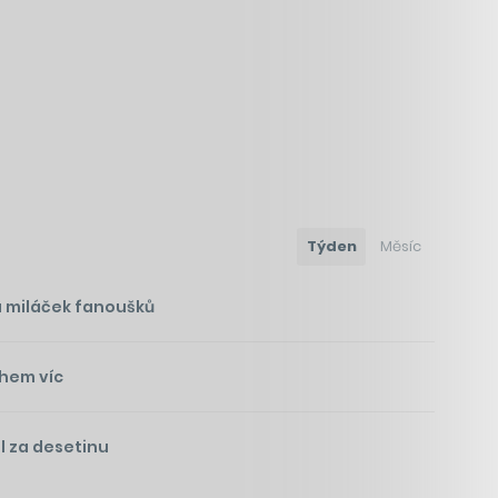
Týden
Měsíc
á miláček fanoušků
ohem víc
l za desetinu