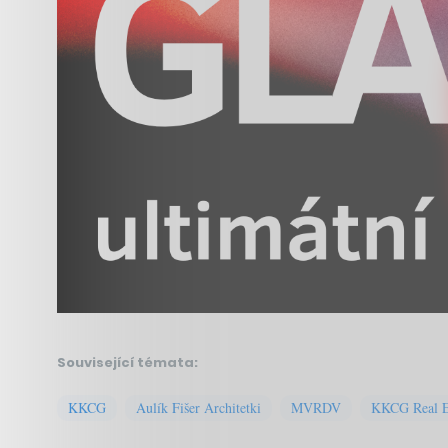
Související témata:
KKCG
Aulík Fišer Architetki
MVRDV
KKCG Real E