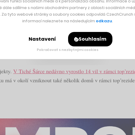
vání funkcí sociálních médií a k personalizaci obsahu. Informace o už
é dále sdílíme s našimi obchodními partnery z oblasti sociálních médi
y. Za tyto webové stránky a soubory cookies odpovídá CzechCrunch s.
informací naleznete na následujícím
odkazu
.
ičku, ochladí člověka za 10 minut
Nastavení
Souhlasím
Pokračovat s nezbytnými cookies
ělo vzniknout 25 bytů a penthousů v pěti viladomech. Hotov
jekty.
V Tiché Šárce nedávno vyrostlo 14 vil v rámci top’rezi
roku má v okolí vzniknout také několik domů v rámci top’rezi