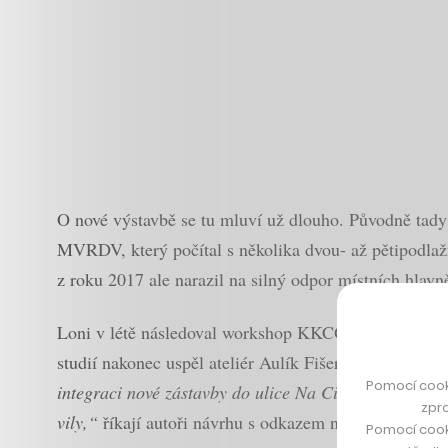
O nové výstavbě se tu mluví už dlouho. Původně ta
MVRDV, který počítal s několika dvou- až pětipodlažn
z roku 2017 ale narazil na silný odpor místních hlavn
Loni v létě následoval workshop KKCG, který už nast
studií nakonec uspěl ateliér Aulík Fišer architekti.
„Na
Pomocí cook
integraci nové zástavby do ulice Na Cihlářce je řeše
zpro
vily,“
říkají autoři návrhu s odkazem na slavnou bud
Pomocí cook